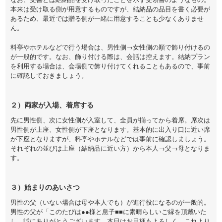
本来は受け取る側が用意するものですが、結納品の品目を書く必要が
あるため、最近では贈る側が一緒に用意することも少なくありませ
ん。
料亭やホテルなどで行う場合は、男性側→女性側の順で飾り付けるの
が一般的です。なお、飾り付ける際は、会話は控えます。結納プラン
を利用する場合は、会場側で飾り付けてくれることもあるので、事前
に確認しておきましょう。
２）両家が入場、着席する
先に男性側、次に女性側が入室して、全員が揃ってから着席。席次は
男性側が上座、女性側が下座となります。基本的に出入り口に近い席
が下座となりますが、料亭やホテルなどでは事前に確認しましょう。
それぞれの並びは上座（結納品に近い方）から本人→父→母となりま
す。
３）始まりのあいさつ
男性の父（いない場合は母や本人でも）が進行役になるのが一般的。
男性の父が「このたびは●●様と息子■■に素晴らしいご縁を頂戴いた
し、誠にありがとうございます。本日はお日柄もよろしく、これより