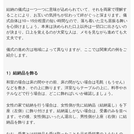
結納の儀式は一つ一つに意味が込められていて、それを両家で理解す
ることにより、お互いの気持ちが伝わって絆がぐっと深まります。儀
式自体は10～15分程度の短い時間なので、落ち着いた立ち居振る舞い
を心掛けましょう。本来は決められた口上以外は一切口に出さないの
が決まり。口上を覚えるのが大変な人は、メモを見ながら進めても大
丈夫です。
儀式の進め方は地域によって異なりますが、ここでは関東式の例をご
紹介します。
1）結納品を飾る
和室の場合は床の間やその前、床の間がない場合は毛氈（もうせん）
などを敷き、その上に飾ります。洋室ならテーブルの上に。料亭やホ
テルなどで行う場合は、どこに飾ればいいか確認しましょう。
女性の家で結納を行う場合は、女性側が先に結納品（結納返し）を下
座（左側）に飾り付けます。結納返しがない場合は、受書のみを並べ
ます。その後、女性側はいったん退出し、男性側が上座（右側）に結
納品を飾ります。
なお、受書とは結納品を受け取ったことを示す受領書のようなもの。