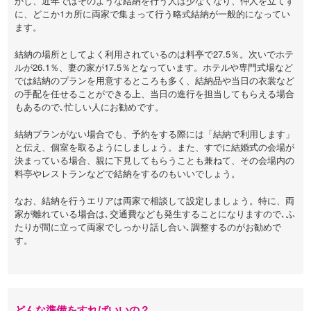
かし、近年ではそのような結納を行う人は少なくなり、仲人を立てず
に、どこか1カ所に両家で集まって行う略式結納が一般的になってい
ます。
結納の場所としてよく利用されているのは料亭で27.5％。次いでホテ
ルが26.1％、妻の家が17.5％となっています。ホテルや専門式場など
では結納のプランを用意するところも多く、結納品や当日の衣裳など
の手配を任せることができる上、当日の進行を担当してもらえる場合
もあるので､忙しい人にお勧めです。
結納プランがない場合でも、予約をする際には「結納で利用します」
と伝え、個室を取るようにしましょう。また、すでに結婚式の会場が
決まっている場合、親に下見してもらうことも兼ねて、その会場内の
料亭やレストランなどで結納をするのもいいでしょう。
なお、結納を行うエリアは両家で相談して設定しましょう。特に、両
家が離れている場合は､交通費なども発生することになりますので､ふ
たりが間に立って両家でしっかり話し合い､調整するのがお勧めで
す。
どんな準備をすればいいの？