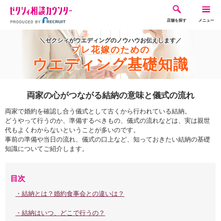
店舗を探す
メニュー
＼ゼクシィがウエディングのノウハウお伝えします／
プレ花嫁のための
ウエディング基礎知識
両家の心がつながる結納の意味と儀式の流れ
両家で婚約を確認し合う儀式として古くから行われている結納。
どうやって行うのか、準備するべきもの、儀式の流れなどは、実は親世
代もよくわからないということが多いのです。
事前の準備や当日の流れ、儀式の口上など、知っておきたい結納の基礎
知識についてご紹介します。
目次
・結納とは？婚約食事会との違いは？
・結納はいつ、どこで行うの？