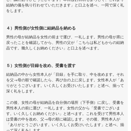
結納の儀を執り行わせていただきます」と口上を述べ、一同で深く礼
をします。
４）男性側が女性側に結納品を納める
男性の母が結納品を女性の前まで運び、一礼します。男性の母が席に
戻ったことを確認してから、男性の父が「こちらは私どもからの結納
品です。幾久しくお納めください」と口上を述べます。
５）女性側が目録を改め、受書を渡す
結納品の中から女性本人が「目録」を手に取り、中を改めます。それ
を父→母の順で確認したら、再び台の上に戻します。女性本人が「あ
りがとうございます。いく久しくお受けいたします」と述べ、揃って
深く礼をします。
この後、女性の母が結納品を自分側の場所（下手側）に戻し、受書を
男性本人の前に運び、一礼します。女性の父から「受書でございま
す。いく久しくお納めください」と述べます。これを受けて男性本人
は受書の中を改め、父→母の順に確認します。その後、男性本人が
「ありがとうございます。いく久しくお受けいたします」と述べ、揃
って深く礼をします。