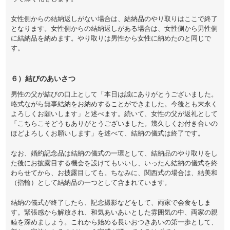
女性側からの結納返しがない場合は、結納品のやり取りはここで終了
となります。女性側からの結納返しがある場合は、女性側から男性側
に結納品を納めます。やり取りは男性から女性に納めたのと同じで
す。
６）結びのあいさつ
男性の父が結びの口上として「本日は誠にありがとうございました。
略式ながら無事結納をお納めすることができました。今後とも末永く
よろしくお願いします」と述べます。続いて、女性の父が返礼として
「こちらこそどうもありがとうございました。幾久しくお付き合いの
ほどよろしくお願いします」を述べて、結納の儀式は終了です。
なお、婚約記念品は結納の儀式の一環として、結納品のやり取りをし
た後にお披露目する機会を設けてもいいし、いったん結納の儀式を終
わらせてから、お披露目しても。ちなみに、関西式の場合は、結美和
（指輪）として結納品の一つとして含まれています。
結納の儀式が終了したら、記念撮影などをして、両家で会食をしま
す。緊張感から解放され、和気あいあいとした雰囲気の中、両家の親
睦を深めましょう。これから始める長いおつきあいの第一歩として、