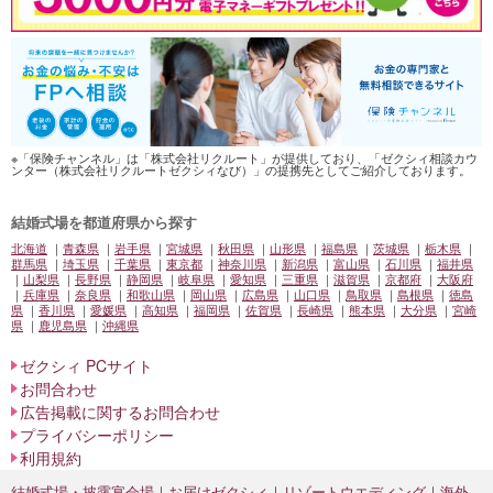
※「保険チャンネル」は「株式会社リクルート」が提供しており、「ゼクシィ相談カウ
ンター（株式会社リクルートゼクシィなび）」の提携先としてご紹介しております。
結婚式場を都道府県から探す
北海道
青森県
岩手県
宮城県
秋田県
山形県
福島県
茨城県
栃木県
群馬県
埼玉県
千葉県
東京都
神奈川県
新潟県
富山県
石川県
福井県
山梨県
長野県
静岡県
岐阜県
愛知県
三重県
滋賀県
京都府
大阪府
兵庫県
奈良県
和歌山県
岡山県
広島県
山口県
鳥取県
島根県
徳島
県
香川県
愛媛県
高知県
福岡県
佐賀県
長崎県
熊本県
大分県
宮崎
県
鹿児島県
沖縄県
ゼクシィ PCサイト
お問合わせ
広告掲載に関するお問合わせ
プライバシーポリシー
利用規約
結婚式場・披露宴会場
お届けゼクシィ
リゾートウエディング
海外