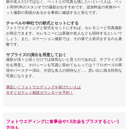
親や友人だけではなく、ペットとの写真も残したいという人は、ペッ
ト同伴OKのスタジオでの撮影がおすすめです。追加料金の有無やペ
ット撮影の実績があるかを事前に確認すると安心です。
チャペルや神社での挙式とセットにする
フォトウエディングと挙式をセットにすれば、セレモニーと写真撮影
が両立できます。セレモニーには家族や友人なども招待するといいで
しょう。また、ロケーション撮影では、その場で人前式をするのも素
敵です。
サプライズの演出を用意しておく
撮影が淡々と続くだけでは味気ないと思うのであれば、サプライズ演
出を用意し、そのシーンを写真に収めてもらっては？プロポーズの再
現やバースデー演出、大切な友人の招待など…。思い出に残る特別な
写真になります。
満足いくフォトウエディングを挙げたい人は
今すぐゼクシィ相談カウンターを予約！
フォトウエディングに食事会や1.5次会をプラスするという
方法も