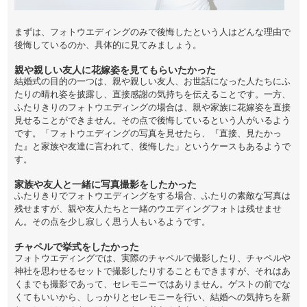
まずは、フォトウエディングのみで後悔したという人はどんな理由で
後悔しているのか、具体的に見てみましょう。
親や親しい友人に花嫁姿を見てもらいたかった
結婚式の目的の一つは、親や親しい友人、お世話になった人たちにふ
たりの晴れ姿を披露し、直接感謝の気持ちを伝えることです。一方、
ふたりきりのフォトウエディングの場合は、親や家族に花嫁姿を直接
見せることができません。その点で後悔しているという人がいるよう
です。「フォトウエディングの写真を見せたら、『直接、見たかっ
た』と家族や友達に言われて、後悔した」というケースもあるようで
す。
家族や友人と一緒に写真撮影をしたかった
ふたりきりでフォトウエディングをする場合、ふたりの素敵な写真は
残せますが、親や友人たちと一緒のウエディングフォトは残せませ
ん。その点を少し寂しく思う人もいるようです。
チャペルで挙式をしたかった
フォトウエディングでは、実際のチャペルで撮影したり、チャペルや
神社を思わせるセットで撮影したりすることもできますが、それはあ
くまでも撮影であって、セレモニーではありません。ゲストの前でな
くてもいいから、しっかりとセレモニーを行い、結婚への気持ちを新