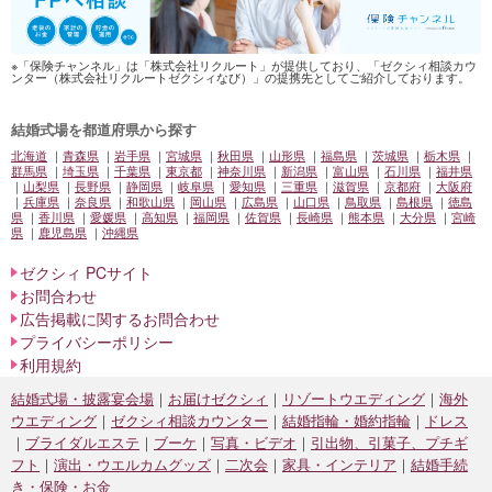
※「保険チャンネル」は「株式会社リクルート」が提供しており、「ゼクシィ相談カウ
ンター（株式会社リクルートゼクシィなび）」の提携先としてご紹介しております。
結婚式場を都道府県から探す
北海道
青森県
岩手県
宮城県
秋田県
山形県
福島県
茨城県
栃木県
群馬県
埼玉県
千葉県
東京都
神奈川県
新潟県
富山県
石川県
福井県
山梨県
長野県
静岡県
岐阜県
愛知県
三重県
滋賀県
京都府
大阪府
兵庫県
奈良県
和歌山県
岡山県
広島県
山口県
鳥取県
島根県
徳島
県
香川県
愛媛県
高知県
福岡県
佐賀県
長崎県
熊本県
大分県
宮崎
県
鹿児島県
沖縄県
ゼクシィ PCサイト
お問合わせ
広告掲載に関するお問合わせ
プライバシーポリシー
利用規約
結婚式場・披露宴会場
お届けゼクシィ
リゾートウエディング
海外
ウエディング
ゼクシィ相談カウンター
結婚指輪・婚約指輪
ドレス
ブライダルエステ
ブーケ
写真・ビデオ
引出物、引菓子、プチギ
フト
演出・ウエルカムグッズ
二次会
家具・インテリア
結婚手続
き・保険・お金