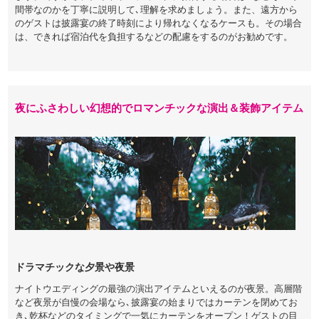
間帯なのかを丁寧に説明して､理解を求めましょう。また、遠方から
のゲストは披露宴の終了時刻により帰れなくなるケースも。その場合
は、できれば宿泊代を負担するなどの配慮をするのがお勧めです。
夜にふさわしい幻想的でロマンチックな演出＆装飾アイテム
ドラマチックな夕景や夜景
ナイトウエディングの最強の演出アイテムといえるのが夜景。高層階
など夜景が自慢の会場なら､披露宴の始まりではカーテンを閉めてお
き､乾杯などのタイミングで一気にカーテンをオープン！ゲストの目