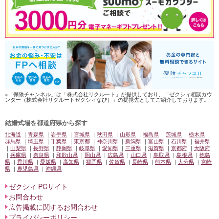
※「保険チャンネル」は「株式会社リクルート」が提供しており、「ゼクシィ相談カウ
ンター（株式会社リクルートゼクシィなび）」の提携先としてご紹介しております。
結婚式場を都道府県から探す
北海道
青森県
岩手県
宮城県
秋田県
山形県
福島県
茨城県
栃木県
群馬県
埼玉県
千葉県
東京都
神奈川県
新潟県
富山県
石川県
福井県
山梨県
長野県
静岡県
岐阜県
愛知県
三重県
滋賀県
京都府
大阪府
兵庫県
奈良県
和歌山県
岡山県
広島県
山口県
鳥取県
島根県
徳島
県
香川県
愛媛県
高知県
福岡県
佐賀県
長崎県
熊本県
大分県
宮崎
県
鹿児島県
沖縄県
ゼクシィ PCサイト
お問合わせ
広告掲載に関するお問合わせ
プライバシーポリシー