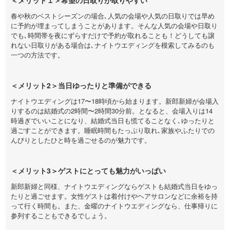
＜メリット１＞希望の日取りが取りやすい
春や秋のベストシーズンの場合､人気の会場や人気の日取りでは早め
に予約が埋まってしまうことがあります。そんな人気の会場や日取り
でも､時間帯を夜にずらすだけで予約が取れることも！どうしても譲
れない日取りがある場合は､ナイトウエディングを模索してみるのも
一つの方法です。
＜メリット2＞当日ゆったりと準備ができる
ナイトウエディングは17〜18時頃から始まります。新郎新婦が会場入
りするのは結婚式の2時間〜2時間30分前。となると、会場入りは14
時過ぎでいいことになり、結婚式当日も慌てることなく､ゆったりと
過ごすことができます。睡眠時間もたっぷり取れ､家族やふたりでの
んびりとしたひと時を過ごせるのが魅力です。
＜メリット3＞ゲストにとっても魅力がいっぱい
新郎新婦と同様、ナイトウエディングならゲストも結婚式当日をゆっ
たりと過ごせます。女性ゲストは着付けやヘアサロンなどに余裕を持
って行く時間も。また、金曜のナイトウエディングなら、仕事帰りに
参列することもできるでしょう。