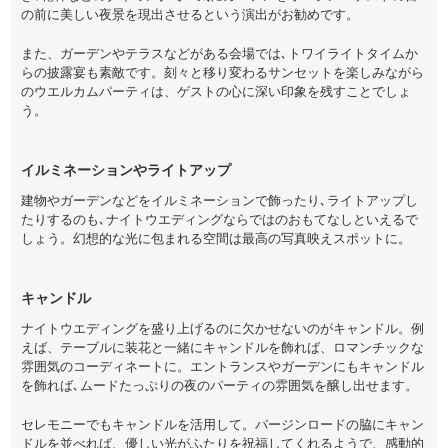
の前に美しい夜景を現出させるという演出がお勧めです。
また、ガーデンやテラスなどがある会場では､トワイライトタイムか
らの披露宴も素敵です。刻々と移り変わるサンセットを楽しみながら
のウエルカムパーティは、ゲストの心に深い印象を残すことでしょ
う。
イルミネーションやライトアップ
建物やガーデンなどをイルミネーションで飾ったり､ライトアップし
たりするのも､ナイトウエディングならではのおもてなしといえるで
しょう。幻想的な光に包まれる空間は最高の写真映えスポットに。
キャンドル
ナイトウエディングを盛り上げるのに欠かせないのがキャンドル。例
えば、テーブルに装花と一緒にキャンドルを飾れば、ロマンチックな
雰囲気のコーディネートに。エントランスやガーデンにもキャンドル
を飾れば､ムードたっぷりの夜のパーティの雰囲気を醸し出せます。
セレモニーでもキャンドルを活用して。バージンロードの脇にキャン
ドルを並べれば、優しい光がふたりを祝福してくれるようで、感動的