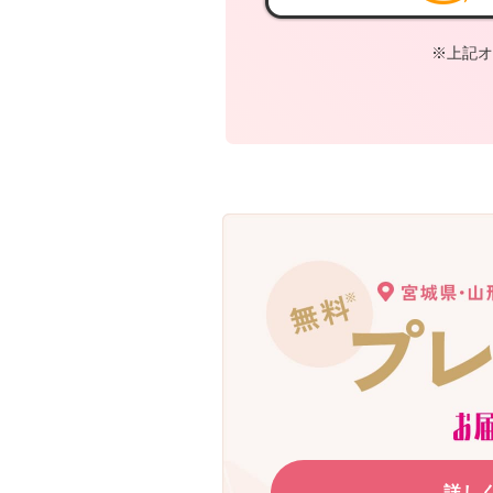
※上記オ
詳し