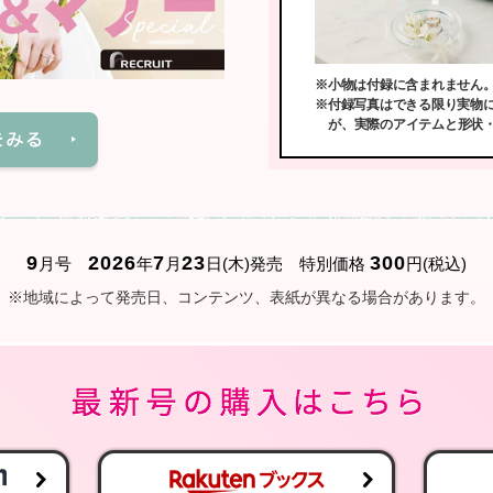
※小物は付録に含まれません
※付録写真はできる限り実物
が、実際のアイテムと形状
9
2026
7
23
300
月号
年
月
日(木)発売 特別価格
円(税込)
※地域によって発売日、コンテンツ、表紙が異なる場合があります。