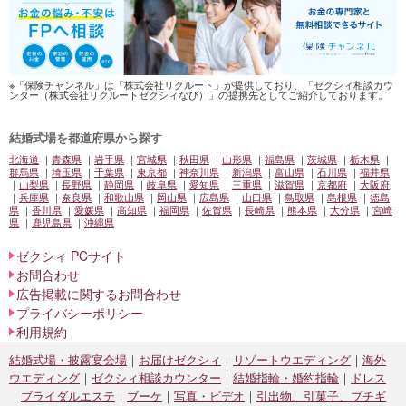
※「保険チャンネル」は「株式会社リクルート」が提供しており、「ゼクシィ相談カウ
ンター（株式会社リクルートゼクシィなび）」の提携先としてご紹介しております。
結婚式場を都道府県から探す
北海道
青森県
岩手県
宮城県
秋田県
山形県
福島県
茨城県
栃木県
群馬県
埼玉県
千葉県
東京都
神奈川県
新潟県
富山県
石川県
福井県
山梨県
長野県
静岡県
岐阜県
愛知県
三重県
滋賀県
京都府
大阪府
兵庫県
奈良県
和歌山県
岡山県
広島県
山口県
鳥取県
島根県
徳島
県
香川県
愛媛県
高知県
福岡県
佐賀県
長崎県
熊本県
大分県
宮崎
県
鹿児島県
沖縄県
ゼクシィ PCサイト
お問合わせ
広告掲載に関するお問合わせ
プライバシーポリシー
利用規約
結婚式場・披露宴会場
お届けゼクシィ
リゾートウエディング
海外
ウエディング
ゼクシィ相談カウンター
結婚指輪・婚約指輪
ドレス
ブライダルエステ
ブーケ
写真・ビデオ
引出物、引菓子、プチギ