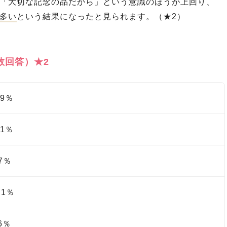
「大切な記念の品だから」という意識のほうが上回り、
多い
という結果になったと見られます。（★2）
数回答）★2
9％
1％
7％
1％
6％