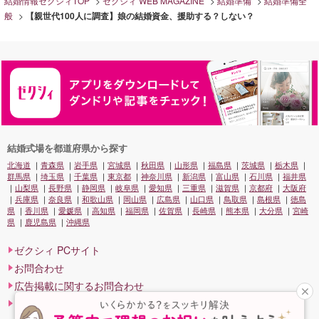
結婚情報ゼクシィTOP
ゼクシィ WEB MAGAZINE
結婚準備
結婚準備全
般
【親世代100人に調査】娘の結婚資金、援助する？しない？
結婚式場を都道府県から探す
北海道
青森県
岩手県
宮城県
秋田県
山形県
福島県
茨城県
栃木県
群馬県
埼玉県
千葉県
東京都
神奈川県
新潟県
富山県
石川県
福井県
山梨県
長野県
静岡県
岐阜県
愛知県
三重県
滋賀県
京都府
大阪府
兵庫県
奈良県
和歌山県
岡山県
広島県
山口県
鳥取県
島根県
徳島
県
香川県
愛媛県
高知県
福岡県
佐賀県
長崎県
熊本県
大分県
宮崎
県
鹿児島県
沖縄県
ゼクシィ PCサイト
お問合わせ
広告掲載に関するお問合わせ
プライバシーポリシー