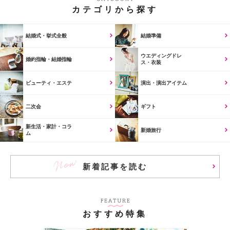
カテゴリから探す
結婚式・挙式全般
結婚準備
ウエディングドレ
婚約指輪・結婚指輪
ス・衣装
ビューティ・エステ
演出・演出アイテム
二次会
ギフト
新生活・家計・コラ
新婚旅行
ム
新着記事を読む
おすすめ特集