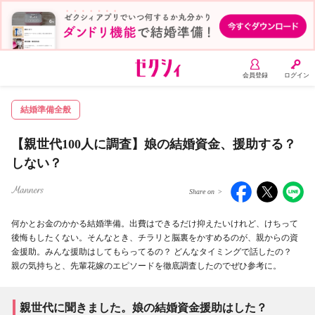
会員登録
ログイン
結婚準備全般
【親世代100人に調査】娘の結婚資金、援助する？
しない？
Share on
>
aceb
witt
INE
何かとお金のかかる結婚準備。出費はできるだけ抑えたいけれど、けちって
ook
er
後悔もしたくない。そんなとき、チラリと脳裏をかすめるのが、親からの資
金援助。みんな援助はしてもらってるの？ どんなタイミングで話したの？
親の気持ちと、先輩花嫁のエピソードを徹底調査したのでぜひ参考に。
親世代に聞きました。娘の結婚資金援助はした？