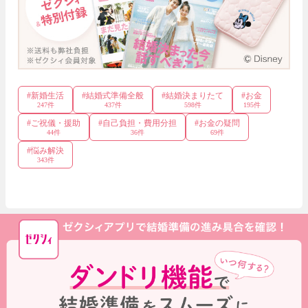
#
新婚生活
#
結婚式準備全般
#
結婚決まりたて
#
お金
247
件
437
件
598
件
195
件
#
ご祝儀・援助
#
自己負担・費用分担
#
お金の疑問
44
件
36
件
69
件
#
悩み解決
343
件