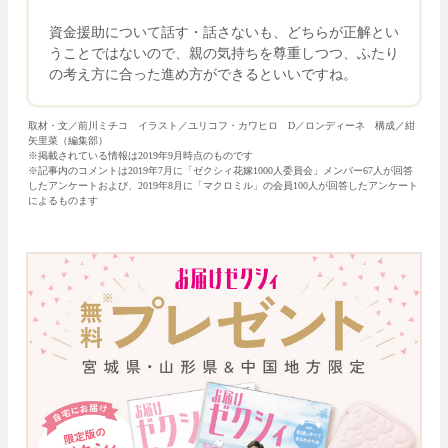
資金援助について話す・話さないも、どちらが正解とい
うことではないので、親の気持ちを尊重しつつ、ふたり
の考え方に合った進め方ができるといいですね。
取材・文／前川ミチコ イラスト／ユリコフ・カワヒロ D／ロンディーネ 構成／紺
矢里菜（編集部）
※掲載されている情報は2019年9月時点のものです
※記事内のコメントは2019年7月に「ゼクシィ花嫁1000人委員会」メンバー67人が回答
したアンケートおよび、2019年8月に「マクロミル」の会員100人が回答したアンケート
によるものます