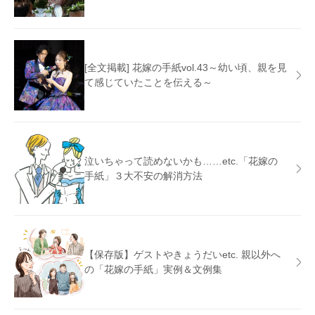
[全文掲載] 花嫁の手紙vol.43～幼い頃、親を見
て感じていたことを伝える～
泣いちゃって読めないかも……etc.「花嫁の
手紙」３大不安の解消方法
【保存版】ゲストやきょうだいetc. 親以外へ
の「花嫁の手紙」実例＆文例集