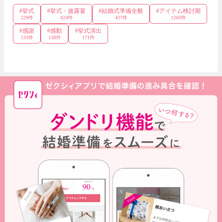
#
挙式
#
挙式・披露宴
#
結婚式準備全般
#
アイテム検討期
229
件
624
件
437
件
1269
件
#
感謝
#
感動
#
挙式演出
133
件
138
件
171
件