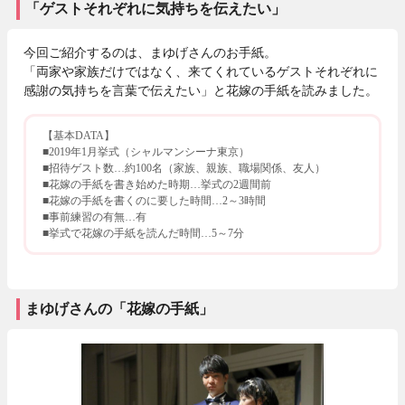
「ゲストそれぞれに気持ちを伝えたい」
今回ご紹介するのは、まゆげさんのお手紙。
「両家や家族だけではなく、来てくれているゲストそれぞれに
感謝の気持ちを言葉で伝えたい」と花嫁の手紙を読みました。
【基本DATA】
■2019年1月挙式（シャルマンシーナ東京）
■招待ゲスト数…約100名（家族、親族、職場関係、友人）
■花嫁の手紙を書き始めた時期…挙式の2週間前
■花嫁の手紙を書くのに要した時間…2～3時間
■事前練習の有無…有
■挙式で花嫁の手紙を読んだ時間…5～7分
まゆげさんの「花嫁の手紙」