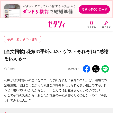
会員登録
ログイン
手紙・あいさつ・謝辞
[全文掲載] 花嫁の手紙vol.3～ゲストそれぞれに感謝
を伝える～
Share on
>
aceb
witt
INE
花嫁が親や家族への思いをつづった手紙を読む「花嫁の手紙」は、結婚式の
ook
er
定番演出。普段言えなかった素直な気持ちを伝えられる良い機会ですが、何
をどう書いていいかわからない……なんて悩む花嫁さんもいるのでは？
そこで卒花の実例から、あなたが花嫁の手紙を書くためのヒントやコツを見
つけてみませんか？