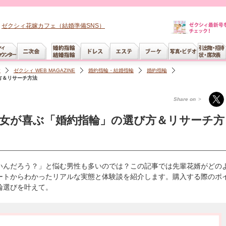
ゼクシィ花嫁カフェ（結婚準備SNS）
す
ゼクシィ WEB MAGAZINE
婚約指輪・結婚指輪
婚約指輪
方＆リサーチ方法
Share on
>
女が喜ぶ「婚約指輪」の選び方＆リサーチ方
いんだろう？」と悩む男性も多いのでは？この記事では先輩花婿がどの
ートからわかったリアルな実態と体験談を紹介します。購入する際のポ
輪選びを叶えて。