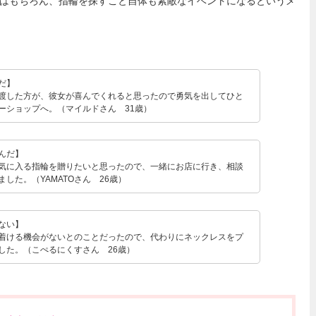
はもちろん、指輪を探すこと自体も素敵なイベントになるというメ
だ】
渡した方が、彼女が喜んでくれると思ったので勇気を出してひと
ーショップへ。（マイルドさん 31歳）
んだ】
気に入る指輪を贈りたいと思ったので、一緒にお店に行き、相談
した。（YAMATOさん 26歳）
ない】
着ける機会がないとのことだったので、代わりにネックレスをプ
した。（こぺるにくすさん 26歳）