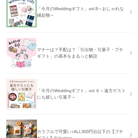
「今月のWeddingギフト」vol.8～おしゃれな
縁起物～
マナーは？手配は？「引出物・引菓子・プチ
ギフト」の基本をまるっと解説
「今月のWeddingギフト」vol.６～遠方ゲスト
にも嬉しい引菓子～
カラフルで可愛い♪ALL300円台以下の【プチ
ギフト】Selection