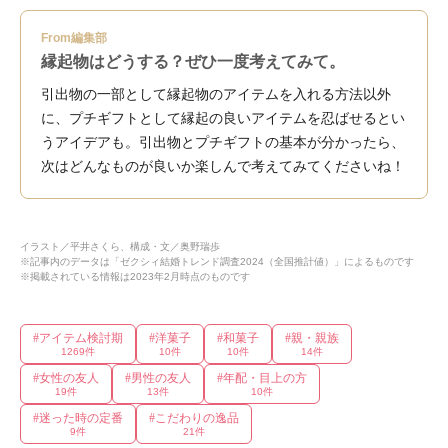
From編集部
縁起物はどうする？ぜひ一度考えてみて。
引出物の一部として縁起物のアイテムを入れる方法以外
に、プチギフトとして縁起の良いアイテムを忍ばせるとい
うアイデアも。引出物とプチギフトの基本が分かったら、
次はどんなものが良いか楽しんで考えてみてくださいね！
イラスト／平井さくら、構成・文／奥野瑞歩
※記事内のデータは「ゼクシィ結婚トレンド調査2024（全国推計値）」によるものです
※掲載されている情報は2023年2月時点のものです
#
アイテム検討期
#
洋菓子
#
和菓子
#
親・親族
1269
件
10
件
10
件
14
件
#
女性の友人
#
男性の友人
#
年配・目上の方
19
件
13
件
10
件
#
迷った時の定番
#
こだわりの逸品
9
件
21
件