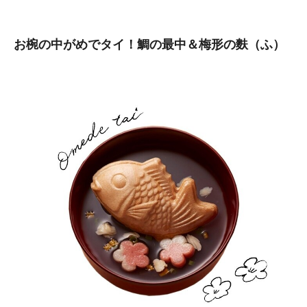
お椀の中がめでタイ！鯛の最中＆梅形の麩（ふ）