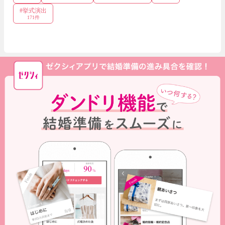
#
挙式演出
171
件