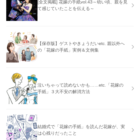
[全文掲載] 花嫁の手紙vol.43～幼い頃、親を見
て感じていたことを伝える～
【保存版】ゲストやきょうだいetc. 親以外へ
の「花嫁の手紙」実例＆文例集
泣いちゃって読めないかも……etc.「花嫁の
手紙」３大不安の解消方法
結婚式で「花嫁の手紙」を読んだ花嫁が、実
は心残りだったこと