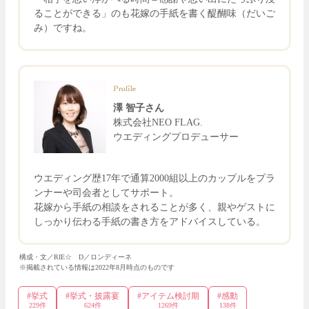
ることができる」のも花嫁の手紙を書く醍醐味（だいご
み）ですね。
澤 智子さん
株式会社NEO FLAG.
ウエディングプロデューサー
ウエディング歴17年で通算2000組以上のカップルをプラ
ンナーや司会者としてサポート。
花嫁から手紙の相談をされることが多く、親やゲストに
しっかり伝わる手紙の書き方をアドバイスしている。
構成・文／RIE☆ D／ロンディーネ
※掲載されている情報は2022年8月時点のものです
#
挙式
#
挙式・披露宴
#
アイテム検討期
#
感動
229
件
624
件
1269
件
138
件