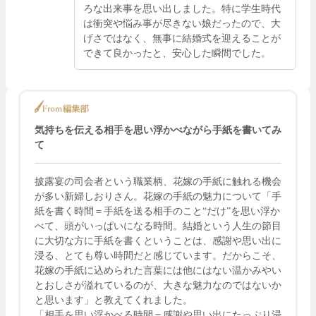
ろな出来事を思い出しました。特に学生時代
は衝突や悩み事が尽きない娘だったので、大
げさではなく、無事に結婚式を迎えることが
できて良かったと、安心した瞬間でした。
気持ちを伝える相手を思い浮かべながら手紙を書いてみ
て
披露宴の司会者という職業柄、花嫁の手紙に触れる機会
が多い新婦しおりさん。花嫁の手紙の魅力について「手
紙を書く時間＝手紙を送る相手のこと“だけ”を思い浮か
べて、頭がいっぱいになる時間。結婚という人生の節目
に大切な方に手紙を書くということは、感謝や思い出に
浸る、とても尊い時間だと感じています。だからこそ、
花嫁の手紙に込められた言葉には他にはない温かみやい
とおしさが溢れているのが、大きな魅力なのではないか
と思います」と教えてくれました。
「相手を思い浮かべる時間＝感謝や思い出にたっぷり浸