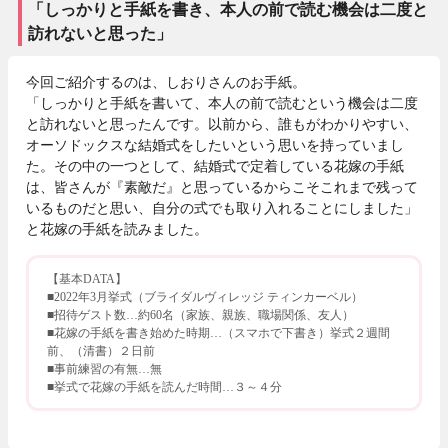
「しっかりと手紙を書き、本人の前で読む機会は二度と
訪れないと思った」
今回ご紹介するのは、しおりさんのお手紙。
「しっかりと手紙を書いて、本人の前で読むという機会は二度
と訪れないと思ったんです。以前から、誰もがわかりやすい、
オーソドックスな結婚式をしたいという思いを持っていまし
た。その中の一つとして、結婚式で定着している花嫁の手紙
は、皆さんが『素敵だ』と思っているからこそこれまで残って
いるものだと思い、自分の式でも取り入れることにしました」
と花嫁の手紙を読みました。
【基本DATA】
■2022年3月挙式（ブライダルヴィレッジ ティンカーベル）
■招待ゲスト数…約60名（家族、親族、職場関係、友人）
■花嫁の手紙を書き始めた時期…（スマホで下書き）挙式２週間
前、（清書）２日前
■事前練習の有無…無
■挙式で花嫁の手紙を読んだ時間…３～４分