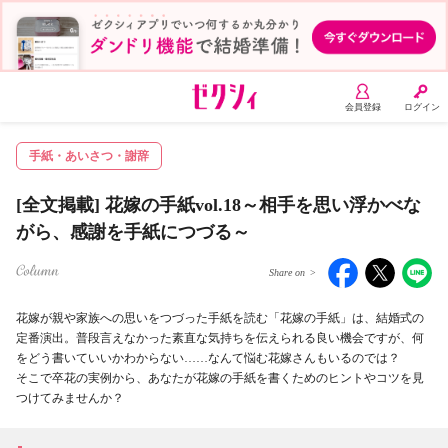
会員登録
ログイン
手紙・あいさつ・謝辞
[全文掲載] 花嫁の手紙vol.18～相手を思い浮かべな
がら、感謝を手紙につづる～
Share on
>
aceb
witt
INE
花嫁が親や家族への思いをつづった手紙を読む「花嫁の手紙」は、結婚式の
ook
er
定番演出。普段言えなかった素直な気持ちを伝えられる良い機会ですが、何
をどう書いていいかわからない……なんて悩む花嫁さんもいるのでは？
そこで卒花の実例から、あなたが花嫁の手紙を書くためのヒントやコツを見
つけてみませんか？