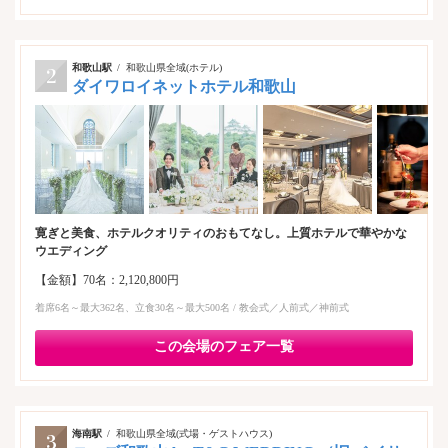
和歌山駅
和歌山県全域(ホテル)
ダイワロイネットホテル和歌山
寛ぎと美食、ホテルクオリティのおもてなし。上質ホテルで華やかな
ウエディング
【金額】70名：2,120,800円
着席6名～最大362名、立食30名～最大500名 / 教会式／人前式／神前式
この会場のフェア一覧
海南駅
和歌山県全域(式場・ゲストハウス)