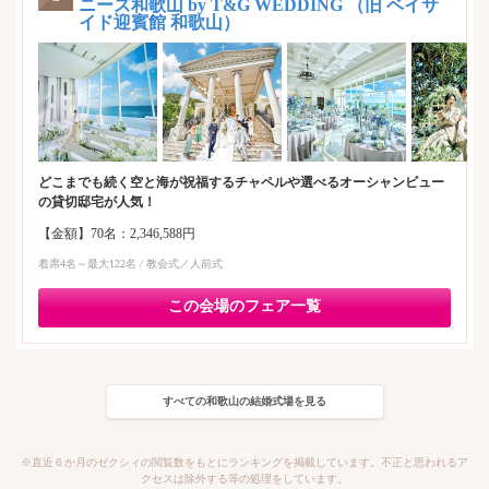
ニーズ和歌山 by T&G WEDDING （旧 ベイサ
イド迎賓館 和歌山）
どこまでも続く空と海が祝福するチャペルや選べるオーシャンビュー
の貸切邸宅が人気！
【金額】70名：2,346,588円
着席4名～最大122名 / 教会式／人前式
この会場のフェア一覧
すべての和歌山の結婚式場を見る
※直近６か月のゼクシィの閲覧数をもとにランキングを掲載しています。不正と思われるア
クセスは除外する等の処理をしています。