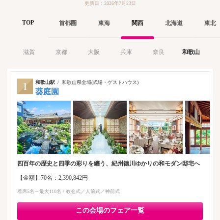
更新日：2026年7月23日
TOP
首都圏
東海
関西
北海道
東北
滋賀
京都
大阪
兵庫
奈良
和歌山
和歌山駅
和歌山県全域(式場・ゲストハウス)
葵庭園
四百年の歴史と四季の彩りを纏う、紀州徳川ゆかりの和モダン邸宅へ
【金額】70名：2,390,842円
着席5名～最大110名 / 教会式／人前式／神前式
この会場のフェア一覧