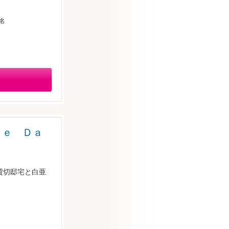
0名
ｒｅ Ｄａ
貸切邸宅と白亜