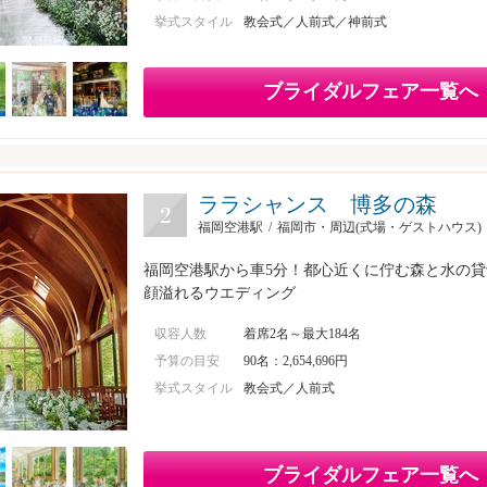
挙式スタイル
教会式／人前式／神前式
ブライダルフェア一覧へ
ララシャンス 博多の森
福岡空港駅
福岡市・周辺(式場・ゲストハウス)
福岡空港駅から車5分！都心近くに佇む森と水の
顔溢れるウエディング
収容人数
着席2名～最大184名
予算の目安
90名：2,654,696円
挙式スタイル
教会式／人前式
ブライダルフェア一覧へ