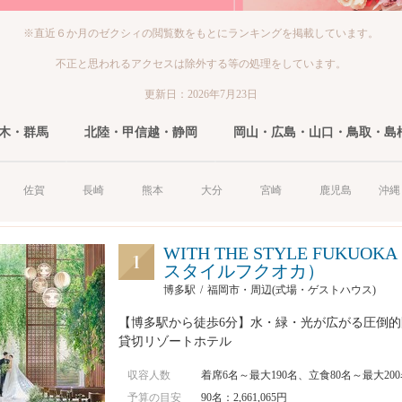
※直近６か月のゼクシィの閲覧数をもとにランキングを掲載しています。
不正と思われるアクセスは除外する等の処理をしています。
更新日：2026年7月23日
木・群馬
北陸・甲信越・静岡
岡山・広島・山口・鳥取・島
佐賀
長崎
熊本
大分
宮崎
鹿児島
沖縄
WITH THE STYLE FUKUO
スタイルフクオカ）
博多駅
福岡市・周辺(式場・ゲストハウス)
【博多駅から徒歩6分】水・緑・光が広がる圧倒
貸切リゾートホテル
収容人数
着席6名～最大190名、立食80名～最大20
予算の目安
90名：2,661,065円