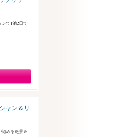
ンで1泊2日で
オーシャン＆リ
が認める絶景＆