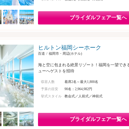
ブライダルフェア一覧へ
ヒルトン福岡シーホーク
百道
福岡市・周辺(ホテル)
海と空に包まれる絶景リゾート！福岡を一望でき
ューへゲストを招待
収容人数
着席2名～最大1,800名
予算の目安
90名：2,964,982円
挙式スタイル
教会式／人前式／神前式
ブライダルフェア一覧へ