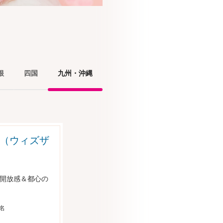
根
四国
九州・沖縄
KA （ウィズザ
的開放感＆都心の
0名