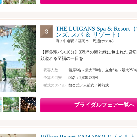
THE LUIGANS Spa & Res
ンズ. スパ ＆ リゾート）
海ノ中道駅
福岡市・周辺(ホテル)
【博多駅バス16分】3万坪の海と緑に包まれた貸
顔溢れる至福の一日を
収容人数
着席6名～最大250名、立食6名～最大250
予算の目安
90名：2,638,732円
挙式スタイル
教会式／人前式／神前式
ブライダルフェア一覧へ
Hilltop Resort YAMANOUE（