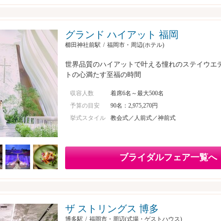
グランド ハイアット 福岡
櫛田神社前駅
福岡市・周辺(ホテル)
世界品質のハイアットで叶える憧れのステイウエ
トの心満たす至福の時間
収容人数
着席6名～最大500名
予算の目安
90名：2,975,270円
挙式スタイル
教会式／人前式／神前式
ブライダルフェア一覧へ
ザ ストリングス 博多
博多駅
福岡市・周辺(式場・ゲストハウス)