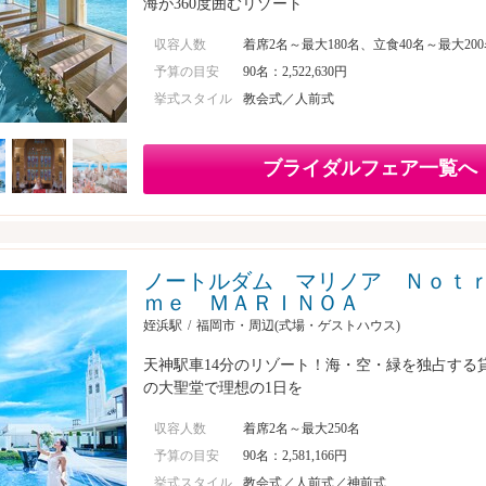
海が360度囲むリゾート
収容人数
着席2名～最大180名、立食40名～最大20
予算の目安
90名：2,522,630円
挙式スタイル
教会式／人前式
ブライダルフェア一覧へ
ノートルダム マリノア Ｎｏｔ
ｍｅ ＭＡＲＩＮＯＡ
姪浜駅
福岡市・周辺(式場・ゲストハウス)
天神駅車14分のリゾート！海・空・緑を独占する
の大聖堂で理想の1日を
収容人数
着席2名～最大250名
予算の目安
90名：2,581,166円
挙式スタイル
教会式／人前式／神前式