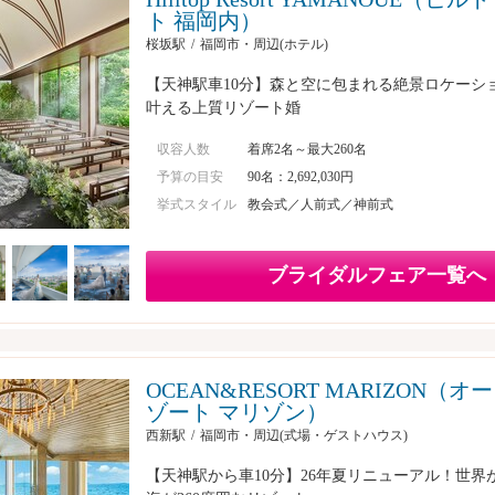
ト 福岡内）
桜坂駅
福岡市・周辺(ホテル)
【天神駅車10分】森と空に包まれる絶景ロケーショ
叶える上質リゾート婚
収容人数
着席2名～最大260名
予算の目安
90名：2,692,030円
挙式スタイル
教会式／人前式／神前式
ブライダルフェア一覧へ
OCEAN&RESORT MARIZON（
ゾート マリゾン）
西新駅
福岡市・周辺(式場・ゲストハウス)
【天神駅から車10分】26年夏リニューアル！世界