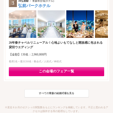
JR弘前駅
青森県全域(ホテル)
弘前パークホテル
26年春チャペルリニューアル！心地よいもてなしと開放感に包まれる
貸切ウエディング
【金額】130名：2,960,800円
着席2名～最大350名 / 教会式／人前式／神前式
この会場のフェア一覧
すべての青森の結婚式場を見る
※直近６か月のゼクシィの閲覧数をもとにランキングを掲載しています。不正と思われるア
クセスは除外する等の処理をしています。