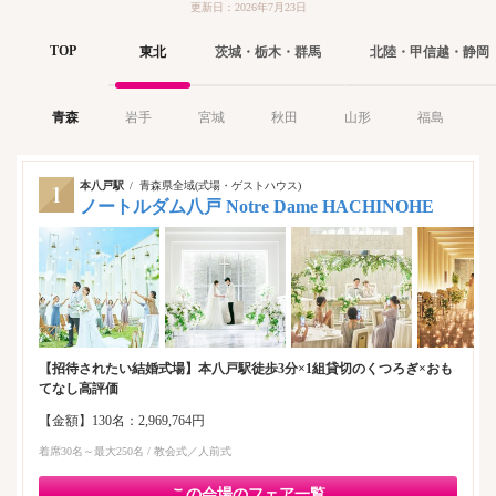
更新日：2026年7月23日
TOP
西
北海道
東北
茨城・栃木・群馬
北陸・甲信越・静岡
青森
岩手
宮城
秋田
山形
福島
本八戸駅
青森県全域(式場・ゲストハウス)
ノートルダム八戸 Notre Dame HACHINOHE
【招待されたい結婚式場】本八戸駅徒歩3分×1組貸切のくつろぎ×おも
てなし高評価
【金額】130名：2,969,764円
着席30名～最大250名 / 教会式／人前式
この会場のフェア一覧