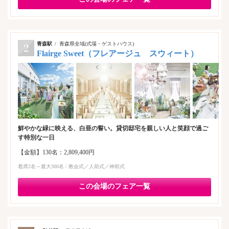
青森駅
青森県全域(式場・ゲストハウス)
Flairge Sweet（フレアージュ スウィート）
鮮やかな緑に映える、白亜の誓い。貸切邸宅を親しい人と笑顔で過ご
す特別な一日
【金額】130名：2,809,400円
着席2名～最大300名 / 教会式／人前式／神前式
この会場のフェア一覧