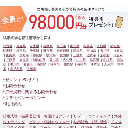
結婚式場を都道府県から探す
北海道
青森県
岩手県
宮城県
秋田県
山形県
福島県
茨城県
栃木県
群馬県
埼玉県
千葉県
東京都
神奈川県
新潟県
富山県
石川県
福井県
山梨県
長野県
静岡県
岐阜県
愛知県
三重県
滋賀県
京都府
大阪府
兵庫県
奈良県
和歌山県
岡山県
広島県
山口県
鳥取県
島根県
徳島
県
香川県
愛媛県
高知県
福岡県
佐賀県
長崎県
熊本県
大分県
宮崎
県
鹿児島県
沖縄県
ゼクシィ PCサイト
お問合わせ
広告掲載に関するお問合わせ
プライバシーポリシー
利用規約
結婚式場・披露宴会場
お届けゼクシィ
リゾートウエディング
海外
ウエディング
ゼクシィ相談カウンター
結婚指輪・婚約指輪
ドレス
ブライダルエステ
ブーケ
写真・ビデオ
引出物、引菓子、プチギ