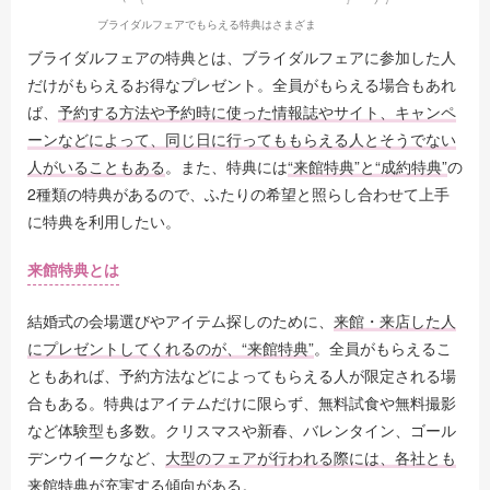
ブライダルフェアでもらえる特典はさまざま
ブライダルフェアの特典とは、ブライダルフェアに参加した人
だけがもらえるお得なプレゼント。全員がもらえる場合もあれ
ば、
予約する方法や予約時に使った情報誌やサイト、キャンペ
ーンなどによって、同じ日に行ってももらえる人とそうでない
人がいることもある
。また、特典には
“来館特典”と“成約特典”
の
2種類の特典があるので、ふたりの希望と照らし合わせて上手
に特典を利用したい。
来館特典とは
結婚式の会場選びやアイテム探しのために、
来館・来店した人
にプレゼントしてくれるのが、“来館特典”
。全員がもらえるこ
ともあれば、予約方法などによってもらえる人が限定される場
合もある。特典はアイテムだけに限らず、無料試食や無料撮影
など体験型も多数。クリスマスや新春、バレンタイン、ゴール
デンウイークなど、
大型のフェアが行われる際には、各社とも
来館特典が充実する傾向
がある。