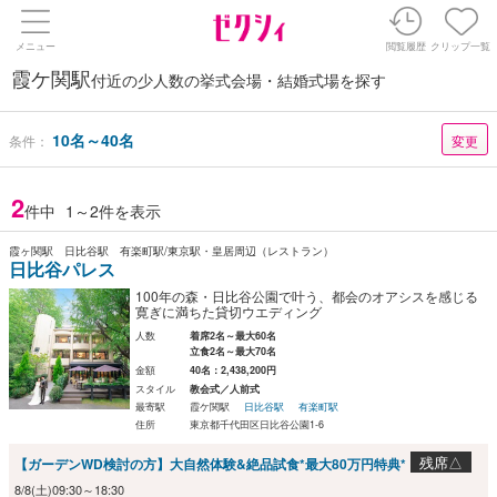
メニュー
閲覧履歴
クリップ一覧
霞ケ関駅
付近の少人数の挙式会場・結婚式場を探す
10名～40名
条件：
変更
2
件中
1～2件を表示
霞ヶ関駅 日比谷駅 有楽町駅/東京駅・皇居周辺（レストラン）
日比谷パレス
100年の森・日比谷公園で叶う、都会のオアシスを感じる
寛ぎに満ちた貸切ウエディング
人数
着席2名～最大60名
立食2名～最大70名
金額
40名：2,438,200円
スタイル
教会式／人前式
最寄駅
霞ケ関駅
日比谷駅
有楽町駅
住所
東京都千代田区日比谷公園1-6
残席△
【ガーデンWD検討の方】大自然体験&絶品試食*最大80万円特典*
8/8(土)09:30～18:30