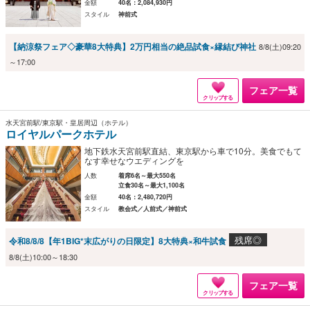
金額
40名：2,084,930円
スタイル
神前式
【納涼祭フェア◇豪華8大特典】2万円相当の絶品試食×縁結び神社
8/8(土)09:20
～17:00
フェア一覧
クリップする
水天宮前駅/東京駅・皇居周辺（ホテル）
ロイヤルパークホテル
地下鉄水天宮前駅直結、東京駅から車で10分。美食でもて
なす幸せなウエディングを
人数
着席6名～最大550名
立食30名～最大1,100名
金額
40名：2,480,720円
スタイル
教会式／人前式／神前式
残席◎
令和8/8/8【年1BIG*末広がりの日限定】8大特典×和牛試食
8/8(土)10:00～18:30
フェア一覧
クリップする