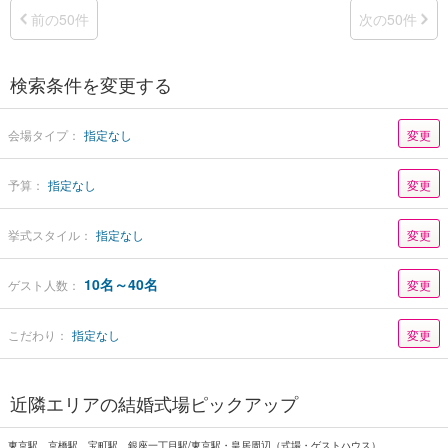
前の50件
次の50件
検索条件を変更する
会場タイプ：
指定なし
変更
予算：
指定なし
変更
挙式スタイル：
指定なし
変更
10名～40名
ゲスト人数：
変更
こだわり：
指定なし
変更
近隣エリアの結婚式場ピックアップ
東京駅、京橋駅、宝町駅、銀座一丁目駅/東京駅・皇居周辺（式場・ゲストハウス）