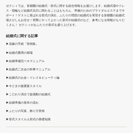
ゼクシィでは、首都圏の結婚式・挙式に関する総合情報をお届けします。結婚式場やドレ
ス・指輪など結婚式当日に関わることはもちろん、準備のためのブライダルエステまでサ
ポート！ゲストに喜ばれる挙式の演出、ふたりの理想の結婚式を実現する首都圏の結婚式
場さがしもお任せ！実際にやってよかった挙式や結婚式のなど、参考になる情報がもりだ
くさん！ ゼクシィがおふたりの挙式を盛り上げます。
結婚式に関する記事
花嫁の手紙「実例集」
結婚式費用の相場
結婚準備完ペキマニュアル
結婚式二次会の幹事マニュアル
結婚式のお金～ドレス＆ビューティ編
今どきの披露宴スタイル
こだわり演出で超感動の結婚式
結婚準備の基本の流れ
ふたりの写真、飾り方実例
挙式スタイル人前式の基礎知識