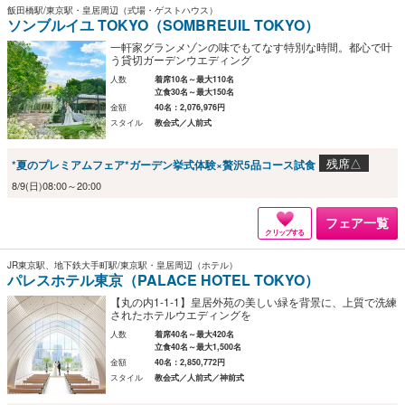
飯田橋駅/東京駅・皇居周辺（式場・ゲストハウス）
ソンブルイユ TOKYO（SOMBREUIL TOKYO）
一軒家グランメゾンの味でもてなす特別な時間。都心で叶
う貸切ガーデンウエディング
人数
着席10名～最大110名
立食30名～最大150名
金額
40名：2,076,976円
スタイル
教会式／人前式
残席△
*夏のプレミアムフェア*ガーデン挙式体験×贅沢5品コース試食
8/9(日)08:00～20:00
フェア一覧
クリップする
JR東京駅、地下鉄大手町駅/東京駅・皇居周辺（ホテル）
パレスホテル東京（PALACE HOTEL TOKYO）
【丸の内1-1-1】皇居外苑の美しい緑を背景に、上質で洗練
されたホテルウエディングを
人数
着席40名～最大420名
立食40名～最大1,500名
金額
40名：2,850,772円
スタイル
教会式／人前式／神前式