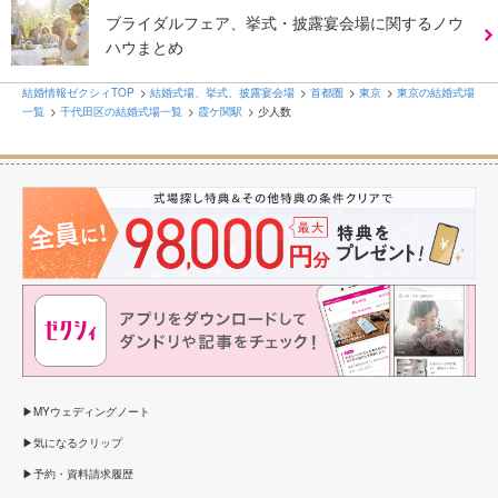
ブライダルフェア、挙式・披露宴会場に関するノウ
ハウまとめ
結婚情報ゼクシィTOP
結婚式場、挙式、披露宴会場
首都圏
東京
東京の結婚式場
一覧
千代田区の結婚式場一覧
霞ケ関駅
少人数
MYウェディングノート
気になるクリップ
予約・資料請求履歴