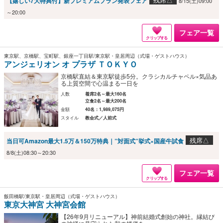
【嬉しい7大特典付】新プレミアムプラン発表フェア
8/15(土)09:00
～20:00
フェア一覧
クリップする
東京駅、京橋駅、宝町駅、銀座一丁目駅/東京駅・皇居周辺（式場・ゲストハウス）
アンジェリオン オ プラザ ＴＯＫＹＯ
京橋駅直結＆東京駅徒歩5分。クラシカルチャペル×気品あ
る上質空間で心温まる一日を
人数
着席2名～最大160名
立食2名～最大200名
金額
40名：1,989,075円
スタイル
教会式／人前式
残席△
当日可Amazon最大1.5万＆150万特典｜”対面式”挙式×国産牛試食
8/8(土)08:30～20:30
フェア一覧
クリップする
飯田橋駅/東京駅・皇居周辺（式場・ゲストハウス）
東京大神宮 大神宮会館
【26年9月リニューアル】神前結婚式創始の神社。縁結び