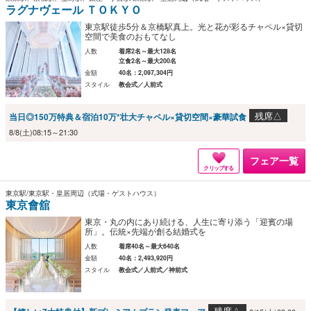
ラグナヴェール ＴＯＫＹＯ
東京駅徒歩5分＆京橋駅真上。光と花が彩るチャペル×貸切
空間で美食のおもてなし
人数
着席2名～最大128名
立食2名～最大200名
金額
40名：2,097,304円
スタイル
教会式／人前式
残席△
当日◎150万特典＆宿泊10万*壮大チャペル×貸切空間×豪華試食
8/8(土)08:15～21:30
フェア一覧
クリップする
東京駅/東京駅・皇居周辺（式場・ゲストハウス）
東京會舘
東京・丸の内にあり続ける、人生に寄り添う「迎賓の場
所」。伝統×先端が創る結婚式を
人数
着席40名～最大640名
金額
40名：2,493,920円
スタイル
教会式／人前式／神前式
残席△