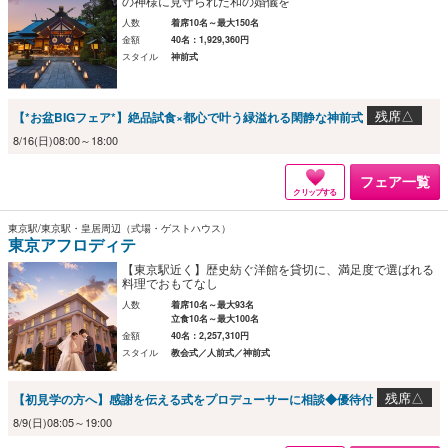
の神様に見守られた和の婚儀を
人数
着席10名～最大150名
金額
40名：1,929,360円
スタイル
神前式
残席△
【*お盆BIGフェア*】絶品試食×都心で叶う緑溢れる閑静な神前式
8/16(日)08:00～18:00
フェア一覧
クリップする
東京駅/東京駅・皇居周辺（式場・ゲストハウス）
東京アフロディテ
【東京駅近く】歴史紡ぐ洋館を貸切に、満足度で選ばれる
料理でおもてなし
人数
着席10名～最大93名
立食10名～最大100名
金額
40名：2,257,310円
スタイル
教会式／人前式／神前式
残席△
【初見学の方へ】感謝を伝える式をプロデューサーに相談◆優待付
8/9(日)08:05～19:00