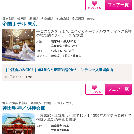
フェア一覧
クリップする
日比谷駅、銀座駅、新橋駅、内幸町駅 他/東京駅・皇居周辺（ホテル）
帝国ホテル 東京
―このときを そして これからを―ホテルウエディング発祥
の地で紡ぐタイムレスな物語
人数
着席2名～最大350名
立食20名～最大750名
金額
40名：3,173,785円
スタイル
教会式／人前式／神前式
［ご試食のみOK！］年1BIG＊豪華3品試食＊コンテンツ入退場自由
8/9(日)11:00～17:00
フェア一覧
クリップする
御茶ノ水駅/東京駅・皇居周辺（式場・ゲストハウス）
神田明神／明神会館
【東京駅・上野駅より車で10分】1300年の歴史ある神社で
伝統と革新の美食を堪能
人数
着席最大120名
立食最大200名