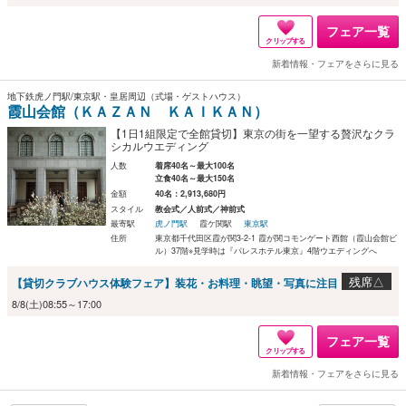
フェア一覧
クリップする
新着情報・フェアをさらに見る
地下鉄虎ノ門駅/東京駅・皇居周辺（式場・ゲストハウス）
霞山会館（ＫＡＺＡＮ ＫＡＩＫＡＮ）
【1日1組限定で全館貸切】東京の街を一望する贅沢なクラ
シカルウエディング
人数
着席40名～最大100名
立食40名～最大150名
金額
40名：2,913,680円
スタイル
教会式／人前式／神前式
最寄駅
虎ノ門駅
霞ケ関駅
東京駅
住所
東京都千代田区霞が関3-2-1 霞が関コモンゲート西館（霞山会館ビ
ル）37階※見学時は『パレスホテル東京』4階ウエディングへ
残席△
【貸切クラブハウス体験フェア】装花・お料理・眺望・写真に注目
8/8(土)08:55～17:00
フェア一覧
クリップする
新着情報・フェアをさらに見る