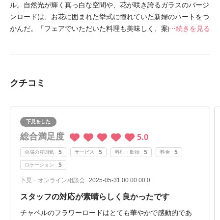
ル。自然光が輝く真っ白な空間や、花が咲き誇るガラスのバージ
ンロードは、お花に囲まれた挙式に憧れていた新婦のハートをつ
かんだ。「フェアでいただいた料理も美味しく、案内してくだ
続きを見る
さったスタッフの方の印象も良かったので、お互いの想いが決ま
りました」。
クチコミ
下見をした
総合満足度
5.0
5
5
5
5
会場の雰囲気
サービス
料理・飲物
料金
5
ロケーション
下見・オンライン相談会
2025-05-31 00:00:00.0
スタッフの対応が素晴らしく良かったです
チャペルのフラワーロードはとても華やかで感動的であ