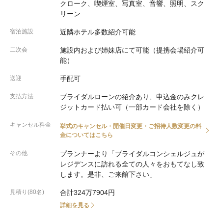
クローク、喫煙室、写真室、音響、照明、スク
リーン
宿泊施設
近隣ホテル多数紹介可能
二次会
施設内および姉妹店にて可能（提携会場紹介可
能）
送迎
手配可
支払方法
ブライダルローンの紹介あり、申込金のみクレ
ジットカード払い可（一部カード会社を除く）
キャンセル料金
挙式のキャンセル・開催日変更・ご招待人数変更の料
金についてはこちら
その他
プランナーより「ブライダルコンシェルジュが
レジデンスに訪れる全ての人々をおもてなし致
します。是非、ご来館下さい」
見積り(80名)
合計324万7904円
詳細を見る