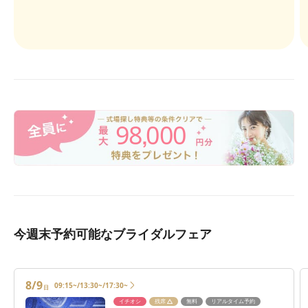
98
000
,
今週末予約可能なブライダルフェア
8/9
09:15~/13:30~/17:30~
日
イチオシ
残席
無料
リアルタイム予約