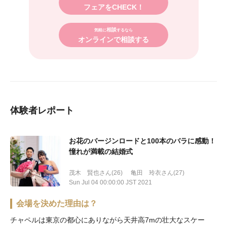
フェアをCHECK！
相談
気軽に
するなら
オンラインで相談する
体験者レポート
お花のバージンロードと100本のバラに感動！
憧れが満載の結婚式
茂木 賢也さん(26)
亀田 玲衣さん(27)
Sun Jul 04 00:00:00 JST 2021
会場を決めた理由は？
チャペルは東京の都心にありながら天井高7mの壮大なスケー