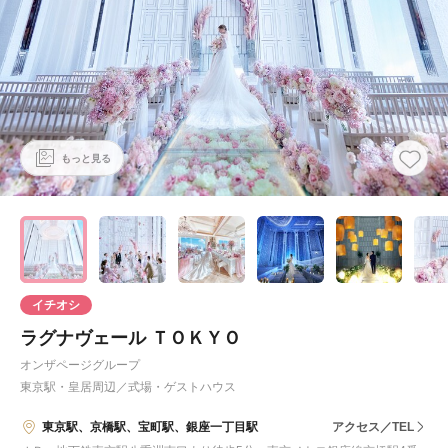
もっと見る
イチオシ
ラグナヴェール ＴＯＫＹＯ
オンザページグループ
東京駅・皇居周辺
／
式場・ゲストハウス
東京駅、京橋駅、宝町駅、銀座一丁目駅
アクセス／TEL