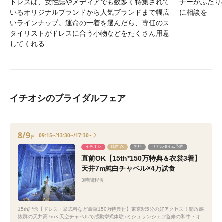
ドレスは、女性誌やメディアでも数多く特集されて
ナーがふたり
いるオリジナルブランドから人気ブランドまで幅広
に相談を
いラインナップ。運命の一着を選んだら、専任のス
タイリストがドレスに合う小物などをたくさん用意
してくれる
イチオシのブライダルフェア
8/9
09:15~/13:30~/17:30~
日
イチオシ
残席
無料
リアルタイム予約
直前OK【15th*150万特典＆衣裳3着】
天井7m純白チャペル×4万試食
3時間程度
15th記念【ドレス・挙式料など豪華150万特典付】東京駅5分の好アクセス！開放感
抜群の天井高7m＆天空チャペルで感動挙式体験♪ミシュランシェフ監修の和牛・オ