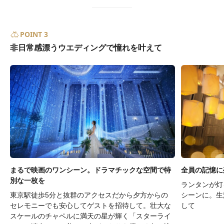
POINT 3
非日常感漂うウエディングで憧れを叶えて
まるで映画のワンシーン。ドラマチックな空間で特
全員の記憶に
別な一枚を
ランタンが灯
東京駅徒歩5分と抜群のアクセスだから夕方からの
シーンに。生
セレモニーでも安心してゲストを招待して。壮大な
して
スケールのチャペルに満天の星が輝く「スターライ