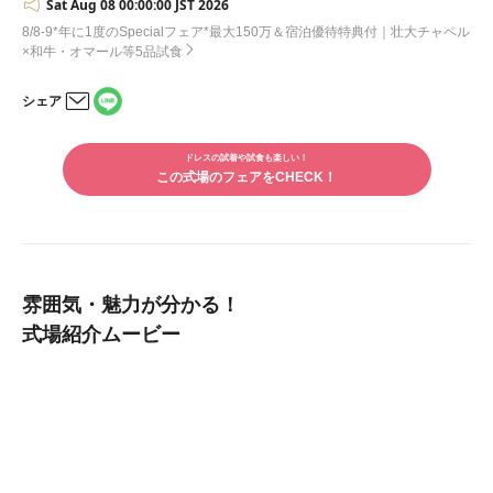
Sat Aug 08 00:00:00 JST 2026
日見たらイメージ通りで素敵でした。 チャペル内の装花、最
低のグレードでも満足！ チャペル内が綺麗なのでご予算のあ
8/8-9*年に1度のSpecialフェア*最大150万＆宿泊優待特典付｜壮大チャペル
る方は、一番下のプランでも良いと思います。 披露宴ホワイ
×和牛・オマール等5品試食
エの飾り、事前にイメージ写真を送っていたこともあり、想像
通りの装飾をしてくれていて完璧。なお生花や造花は持ち込め
シェア
ないので注意。 打合せはかなり時間がかかったけど、3カ月で
LINE
決めたことを思えば当然の詰め込み方だったと思います。リ
メー
で
ルで
モート対応もしてくれて感謝。 後日、メールでもう一度質問
シェ
ドレスの試着や試食も楽しい！
シェ
しても丁寧に返してくれた。 【オプションについて】 デザー
アす
この式場のフェアをCHECK！
アす
トビュッフェ、最初はどんなデザートが並ぶかわからず、少々
る
る
不安でしたが結構種類があったようで、友人たちは喜んでいま
した。
雰囲気・魅力が分かる！
式場紹介ムービー