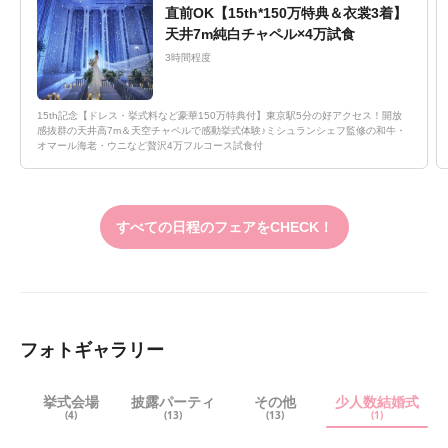
直前OK【15th*150万特典＆衣裳3着】
天井7m純白チャペル×4万試食
3時間程度
15th記念【ドレス・挙式料など豪華150万特典付】東京駅5分の好アクセス！開放
感抜群の天井高7m＆天空チャペルで感動挙式体験♪ミシュランシェフ監修の和牛・
オマール海老・ウニなど贅沢4万フルコース試食付
すべての日程のフェアをCHECK！
フォトギャラリー
挙式会場
披露パーティ
その他
少人数結婚式
(4)
(13)
(13)
(1)