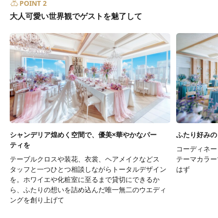
POINT 2
大人可愛い世界観でゲストを魅了して
シャンデリア煌めく空間で、優美×華やかなパー
ふたり好みの
ティを
コーディネー
テーブルクロスや装花、衣裳、ヘアメイクなどス
テーマカラー
タッフと一つひとつ相談しながらトータルデザイン
はず
を。ホワイエや化粧室に至るまで貸切にできるか
ら、ふたりの想いを詰め込んだ唯一無二のウエディ
ングを創り上げて