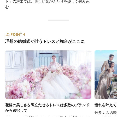
ト」の演出では、美しい光がふたりを優しく包み込
む
POINT 4
理想の結婚式が叶うドレスと舞台がここに
花嫁の美しさを際立たせるドレスは多数のブランド
憧れを叶えて
から選択して
数多くの結婚