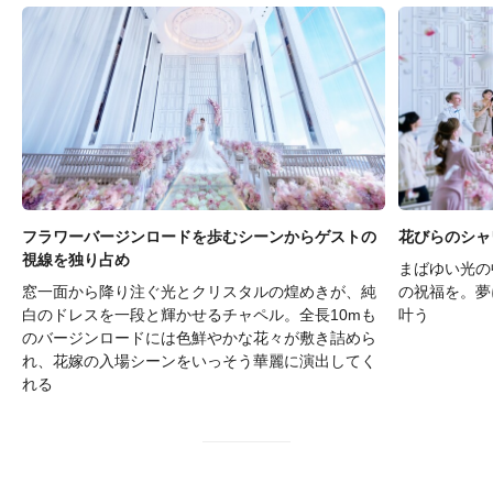
フラワーバージンロードを歩むシーンからゲストの
花びらのシャ
視線を独り占め
まばゆい光の
窓一面から降り注ぐ光とクリスタルの煌めきが、純
の祝福を。夢
白のドレスを一段と輝かせるチャペル。全長10mも
叶う
のバージンロードには色鮮やかな花々が敷き詰めら
れ、花嫁の入場シーンをいっそう華麗に演出してく
れる