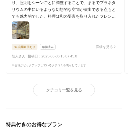
り、照明をシーンごとに調整することで、まるでプラネタ
リウムの中にいるような幻想的な空間が演出できる点もと
ても魅力的でした。料理は和の要素を取り入れたフレンチ
で、日本人の口に合いやすく、どの年代のゲストにも喜ば
れる味わいだと感じました。披露宴会場はフロアをまるご
と貸し切ることができるため、食事会の際にも周囲を気に
せず、大切なゲストとゆったりとした時間を過ごせるプラ
詳細を見る
会場返信あり
確認済み
イベート感がしっかり確保されている点も素晴らしいと思
陸人さん
投稿日：2025-06-06 15:07:45.0
いました。また、スタッフの方々は丁寧で親切な対応でし
た。説明もとても分かりやすく、こちらの疑問や不安にも
※会場がピックアップしているクチコミを表示しています
しっかりと答えてくださり、安心して相談できる雰囲気が
ありました。他にもいくつか式場を回らせて頂きましたが
こちらの式場のスタッフの対応が一番良かったと感じてい
クチコミ一覧を見る
ます。
特典付きのお得なプラン