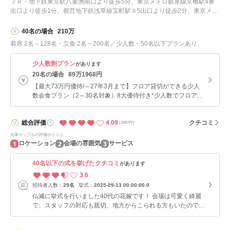
ＪＲ・地下鉄東京駅八重洲南口より徒歩5分、東京メトロ銀座線京橋駅4番
出口より徒歩1分、都営地下鉄浅草線宝町駅Ａ5出口より徒歩2分、東京メト
ロ有楽町線銀座一丁目駅7番出口より徒歩4分、羽田空港からリムジンバス
で約40分、東京駅八重洲口の高速バス乗り場から徒歩5分
40名の場合
210万
着席 2名～128名・立食 2名～200名／少人数・50名以下プランあり
少人数割プラン
があります
20名の場合
89万1968円
【最大73万円優待/～27年3月まで】フロア貸切ができる少人
数会食プラン（2～30名対象）8大優待付き*少人数でフロア貸
切にできる贅沢な空間使いもOK
4.09
総合
評価
クチコミ
(1691件)
先輩カップルの評価ポイント
1
2
3
ロケーション
会場の雰囲気
サービス
40名以下の式を挙げたクチコミ
があります
3.6
招待者人数：
29名
挙式：
2025-09-13 00:00:00.0
仏滅に挙式を行いました40代の花嫁です！ 会場は可愛く綺麗
で、スタッフの対応も親切、地方からこられる方もいたので東
京駅から近い利便性、全体的には満足です。 スカイランタ
ン、事前に会場の暗さなど確認できないので不安でしたが、当