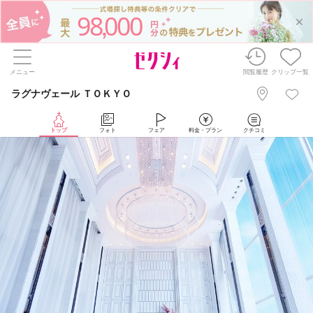
98
000
,
メニュー
閲覧履歴
クリップ一覧
ラグナヴェール ＴＯＫＹＯ
トップ
フォト
フェア
料金・プラン
クチコミ