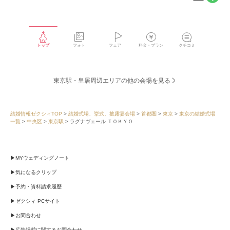
LINE
メー
で
ルで
シェ
シェ
アす
アす
る
る
トップ
フォト
フェア
料金・プラン
クチコミ
東京駅・皇居周辺エリアの他の会場を見る
結婚情報ゼクシィTOP
結婚式場、挙式、披露宴会場
首都圏
東京
東京の結婚式場
一覧
中央区
東京駅
ラグナヴェール ＴＯＫＹＯ
MYウェディングノート
気になるクリップ
予約・資料請求履歴
ゼクシィ PCサイト
お問合わせ
広告掲載に関するお問合わせ