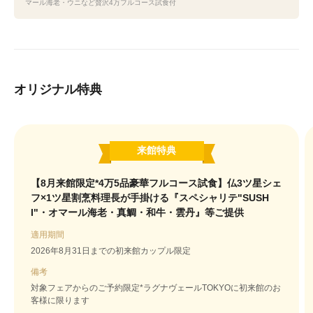
マール海老・ウニなど贅沢4万フルコース試食付
オリジナル特典
来館特典
【8月来館限定*4万5品豪華フルコース試食】仏3ツ星シェ
フ×1ツ星割烹料理長が手掛ける『スペシャリテ"SUSH
I"・オマール海老・真鯛・和牛・雲丹』等ご提供
適用期間
2026年8月31日までの初来館カップル限定
備考
対象フェアからのご予約限定*ラグナヴェールTOKYOに初来館のお
客様に限ります