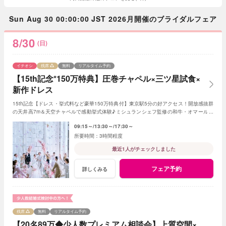
Sun Aug 30 00:00:00 JST 2026月開催のブライダルフェア
8/30
(日)
イチオシ
残席
無料
リアルタイム予約
【15th記念*150万特典】圧巻チャペル×三ツ星試食×
新作ドレス
15th記念【ドレス・挙式料など豪華150万特典付】東京駅5分の好アクセス！開放感抜群
の天井高7m＆天空チャペルで感動挙式体験♪ミシュランシェフ監修の和牛・オマール海
老・ウニなど贅沢4万フルコース試食付
09:15～
13:30～
17:30～
3時間程度
最近1人がチェックしました
フェア予約
詳しくみる
残席
無料
リアルタイム予約
【20名89万◆少人数プレミアム相談会】上質空間×