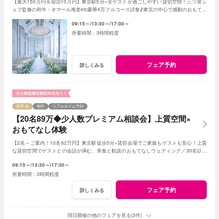
【最大150万円＆宿泊10万円】東京駅5分×全ゲストが過ごしやすい貸切空間！三ツ星シ
ェフ監修の和牛・オマール海老etc豪華4万フルコース試食♪東京の中心で感動のおもてな
し≪1件目来館で挙式料全額＆ドレス3着無料≫
09:15～
13:30～
17:30～
3時間程度
フェア予約
詳しくみる
残席
無料
リアルタイム予約
【20名89万◆少人数プレミアム相談会】上質空間×
おもてなし体験
【2名～ご案内！10名62万円】東京駅徒歩5分×貸切会場でご家族もゲストも安心！上質
な貸切空間でゲストとの会話が弾む、美食と歓談のおもてなしウェディング／30名以下
の
少人数
婚をご検討の方限定の特典も！
09:15～
13:30～
17:30～
3時間程度
フェア予約
詳しくみる
同日開催の他のフェアを見る(3件)