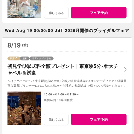
フェア予約
詳しくみる
Wed Aug 19 00:00:00 JST 2026月開催のブライダルフェア
8/19
(水)
残席
無料
リアルタイム予約
初見学◎挙式料全額プレゼント｜東京駅5分×壮大チ
ャペル＆試食
＼はじめての方へ！東京駅徒歩5分の好立地／結婚式準備の1stステップフェア！経験豊
富な専属プランナーにお二人のお悩みから理想の結婚式まで様々なご相談ができます。
圧巻のチャペル＆２つのパーティ会場をご案内
10:00～
14:00～
17:30～
3時間程度
フェア予約
詳しくみる