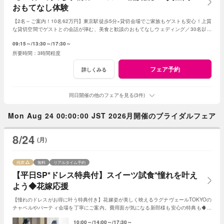
おもてなし体験
【2名～ご案内！10名62万円】東京駅徒歩5分×貸切会場でご家族もゲストも安心！上質
な貸切空間でゲストとの会話が弾む、美食と歓談のおもてなしウェディング／30名以下
の
少人数
婚をご検討の方限定の特典も！
09:15～
13:30～
17:30～
3時間程度
フェア予約
詳しくみる
同日開催の他のフェアを見る(3件)
Mon Aug 24 00:00:00 JST 2026月開催のブライダルフェア
8/24
(月)
残席
無料
リアルタイム予約
【平日SP*ドレス特典付】スイーツ試食*憧れを叶え
よう◆花嫁応援
【憧れのドレスがお得に叶う特典付き】花嫁姿が美しく映えるラグナヴェールTOKYOの
チャペルやパーティ会場を丁寧にご案内。費用面が気になる新郎様も安心の特典も◆専
属パティシエによる贅沢スイーツ試食付き。
10:00～
14:00～
17:30～