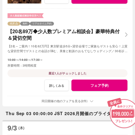
残席
無料
リアルタイム予約
【20名89万◆少人数プレミアム相談会】豪華特典付
＆貸切空間
【2名～ご案内！10名62万円】東京駅徒歩5分×貸切会場でご家族もゲストも安心！上質
な貸切空間でゲストとの会話が弾む、美食と歓談のおもてなしウェディング／30名以下
の
少人数
婚をご検討の方限定の特典も！
10:00～
14:00～
17:30～
3時間程度
最近1人がチェックしました
フェア予約
詳しくみる
同日開催の他のフェアを見る(2件)
Thu Sep 03 00:00:00 JST 2026月開催のブライダルフェア
9/3
(木)