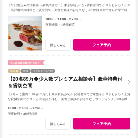
【平日限定★宿泊特典＆豪華試食付！】東京駅徒歩5分×貸切空間でゲストも安心！ゲス
ト高評価のお料理と上質空間で、美食と歓談のおもてなし≪1件目来館でさらに挙式料全
額＆ドレスプレゼント！≫
10:00～
14:00～
17:30～
3時間程度
フェア予約
詳しくみる
残席
無料
リアルタイム予約
【20名89万◆少人数プレミアム相談会】豪華特典付
＆貸切空間
【2名～ご案内！10名62万円】東京駅徒歩5分×貸切会場でご家族もゲストも安心！上質
な貸切空間でゲストとの会話が弾む、美食と歓談のおもてなしウェディング／30名以下
の
少人数
婚をご検討の方限定の特典も！
10:00～
14:00～
17:30～
3時間程度
フェア予約
詳しくみる