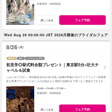
3時間程度
フェア予約
詳しくみる
Wed Aug 26 00:00:00 JST 2026月開催のブライダルフェア
8/26
(水)
残席
無料
リアルタイム予約
初見学◎挙式料全額プレゼント｜東京駅5分×壮大チ
ャペル＆試食
＼はじめての方へ！東京駅徒歩5分の好立地／結婚式準備の1stステップフェア！経験豊
富な専属プランナーにお二人のお悩みから理想の結婚式まで様々なご相談ができます。
圧巻のチャペル＆２つのパーティ会場をご案内
10:00～
14:00～
17:30～
3時間程度
フェア予約
詳しくみる