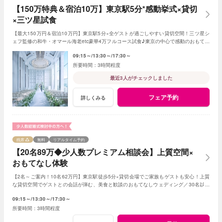
【150万特典＆宿泊10万】東京駅5分*感動挙式×貸切
×三ツ星試食
【最大150万円＆宿泊10万円】東京駅5分×全ゲストが過ごしやすい貸切空間！三ツ星シ
ェフ監修の和牛・オマール海老etc豪華4万フルコース試食♪東京の中心で感動のおもてな
し≪1件目来館で挙式料全額＆ドレス3着無料≫
09:15～
13:30～
17:30～
3時間程度
最近3人がチェックしました
フェア予約
詳しくみる
残席
無料
リアルタイム予約
【20名89万◆少人数プレミアム相談会】上質空間×
おもてなし体験
【2名～ご案内！10名62万円】東京駅徒歩5分×貸切会場でご家族もゲストも安心！上質
な貸切空間でゲストとの会話が弾む、美食と歓談のおもてなしウェディング／30名以下
の
少人数
婚をご検討の方限定の特典も！
09:15～
13:30～
17:30～
3時間程度