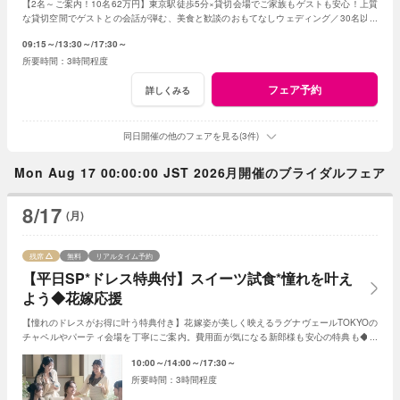
【2名～ご案内！10名62万円】東京駅徒歩5分×貸切会場でご家族もゲストも安心！上質
な貸切空間でゲストとの会話が弾む、美食と歓談のおもてなしウェディング／30名以下
の
少人数
婚をご検討の方限定の特典も！
09:15～
13:30～
17:30～
3時間程度
フェア予約
詳しくみる
同日開催の他のフェアを見る(3件)
Mon Aug 17 00:00:00 JST 2026月開催のブライダルフェア
8/17
(月)
残席
無料
リアルタイム予約
【平日SP*ドレス特典付】スイーツ試食*憧れを叶え
よう◆花嫁応援
【憧れのドレスがお得に叶う特典付き】花嫁姿が美しく映えるラグナヴェールTOKYOの
チャペルやパーティ会場を丁寧にご案内。費用面が気になる新郎様も安心の特典も◆専
属パティシエによる贅沢スイーツ試食付き。
10:00～
14:00～
17:30～
3時間程度