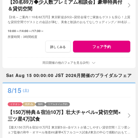
【20名89万◆少人数プレミアム相談会】豪華特典付
＆貸切空間
【2名～ご案内！10名62万円】東京駅徒歩5分×貸切会場でご家族もゲストも安心！上質
な貸切空間でゲストとの会話が弾む、美食と歓談のおもてなしウェディング／30名以下
の
少人数
婚をご検討の方限定の特典も！
10:00～
14:00～
17:30～
3時間程度
フェア予約
詳しくみる
同日開催の他のフェアを見る(2件)
Sat Aug 15 00:00:00 JST 2026月開催のブライダルフェア
8/15
(土)
イチオシ
残席
無料
リアルタイム予約
【150万特典＆宿泊10万】壮大チャペル×貸切空間×
三ツ星4万試食
【最大150万円＆宿泊10万円】東京駅5分×全ゲストが過ごしやすい貸切空間！三ツ星シ
ェフ監修の和牛・オマール海老etc豪華4万フルコース試食♪東京の中心で感動のおもてな
し≪1件目来館で挙式料全額＆ドレス3着無料≫