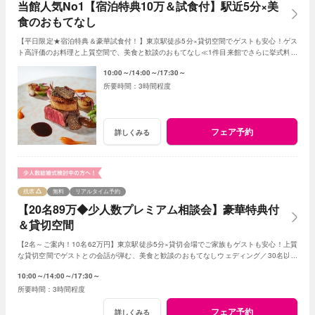
当館人気No1【宿泊特典10万＆試食付】駅近5分×美
食のおもてなし
【平日限定★宿泊特典＆豪華試食付！】東京駅徒歩5分×貸切空間でゲストも安心！ゲス
ト高評価のお料理と上質空間で、美食と歓談のおもてなし≪1件目来館でさらに挙式料全
額＆ドレスプレゼント！≫
10:00～
14:00～
17:30～
3時間程度
フェア予約
詳しくみる
残席
無料
リアルタイム予約
【20名89万◆少人数プレミアム相談会】豪華特典付
＆貸切空間
【2名～ご案内！10名62万円】東京駅徒歩5分×貸切会場でご家族もゲストも安心！上質
な貸切空間でゲストとの会話が弾む、美食と歓談のおもてなしウェディング／30名以下
の
少人数
婚をご検討の方限定の特典も！
10:00～
14:00～
17:30～
3時間程度
フェア予約
詳しくみる