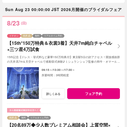
Sun Aug 23 00:00:00 JST 2026月開催のブライダルフェア
8/23
(日)
イチオシ
残席
無料
リアルタイム予約
【15th*150万特典＆衣裳3着】天井7m純白チャペル
×三ツ星4万試食
15th記念【ドレス・挙式料など豪華150万特典付】東京駅5分の好アクセス！開放感抜群
の天井高7m＆天空チャペルで感動挙式体験♪ミシュランシェフ監修の和牛・オマール海
老・ウニなど贅沢4万フルコース試食付
09:15～
13:30～
17:30～
3時間程度
フェア予約
詳しくみる
残席
無料
リアルタイム予約
【20名89万◆少人数プレミアム相談会】上質空間×