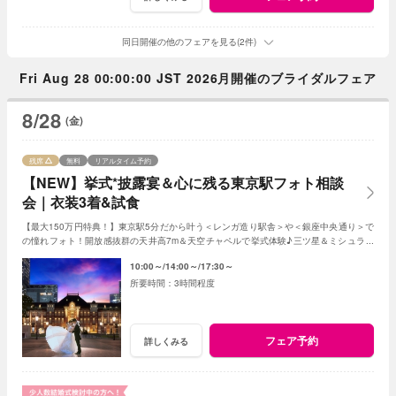
同日開催の他のフェアを見る(2件)
Fri Aug 28 00:00:00 JST 2026月開催のブライダルフェア
8/28
(金)
残席
無料
リアルタイム予約
【NEW】挙式*披露宴＆心に残る東京駅フォト相談
会｜衣装3着&試食
【最大150万円特典！】東京駅5分だから叶う＜レンガ造り駅舎＞や＜銀座中央通り＞で
の憧れフォト！開放感抜群の天井高7m＆天空チャペルで挙式体験♪三ツ星＆ミシュラン
シェフ監修当館オリジナルフレンチでおもてなし
10:00～
14:00～
17:30～
3時間程度
フェア予約
詳しくみる