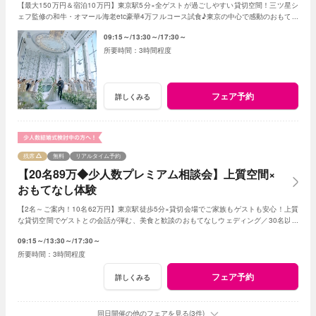
【最大150万円＆宿泊10万円】東京駅5分×全ゲストが過ごしやすい貸切空間！三ツ星シ
ェフ監修の和牛・オマール海老etc豪華4万フルコース試食♪東京の中心で感動のおもてな
し≪1件目来館で挙式料全額＆ドレス3着無料≫
09:15～
13:30～
17:30～
3時間程度
フェア予約
詳しくみる
残席
無料
リアルタイム予約
【20名89万◆少人数プレミアム相談会】上質空間×
おもてなし体験
【2名～ご案内！10名62万円】東京駅徒歩5分×貸切会場でご家族もゲストも安心！上質
な貸切空間でゲストとの会話が弾む、美食と歓談のおもてなしウェディング／30名以下
の
少人数
婚をご検討の方限定の特典も！
09:15～
13:30～
17:30～
3時間程度
フェア予約
詳しくみる
同日開催の他のフェアを見る(3件)