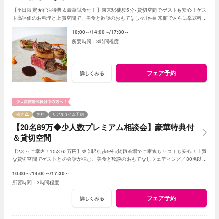
【平日限定★宿泊特典＆豪華試食付！】東京駅徒歩5分×貸切空間でゲストも安心！ゲス
ト高評価のお料理と上質空間で、美食と歓談のおもてなし≪1件目来館でさらに挙式料全
額＆ドレスプレゼント！≫
10:00～
14:00～
17:30～
3時間程度
フェア予約
詳しくみる
残席
無料
リアルタイム予約
【20名89万◆少人数プレミアム相談会】豪華特典付
＆貸切空間
【2名～ご案内！10名62万円】東京駅徒歩5分×貸切会場でご家族もゲストも安心！上質
な貸切空間でゲストとの会話が弾む、美食と歓談のおもてなしウェディング／30名以下
の
少人数
婚をご検討の方限定の特典も！
10:00～
14:00～
17:30～
3時間程度
フェア予約
詳しくみる