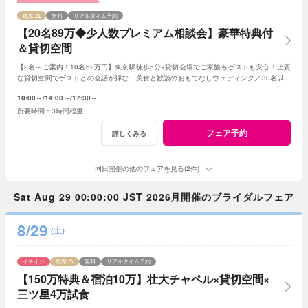
残席
無料
リアルタイム予約
【20名89万◆少人数プレミアム相談会】豪華特典付
＆貸切空間
【2名～ご案内！10名62万円】東京駅徒歩5分×貸切会場でご家族もゲストも安心！上質
な貸切空間でゲストとの会話が弾む、美食と歓談のおもてなしウェディング／30名以下
の
少人数
婚をご検討の方限定の特典も！
10:00～
14:00～
17:30～
3時間程度
フェア予約
詳しくみる
同日開催の他のフェアを見る(2件)
Sat Aug 29 00:00:00 JST 2026月開催のブライダルフェア
8/29
(土)
イチオシ
残席
無料
リアルタイム予約
【150万特典＆宿泊10万】壮大チャペル×貸切空間×
三ツ星4万試食