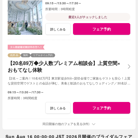
09:15～
13:30～
17:30～
3時間程度
最近3人がチェックしました
フェア予約
詳しくみる
残席
無料
リアルタイム予約
【20名89万◆少人数プレミアム相談会】上質空間×
おもてなし体験
【2名～ご案内！10名62万円】東京駅徒歩5分×貸切会場でご家族もゲストも安心！上質
な貸切空間でゲストとの会話が弾む、美食と歓談のおもてなしウェディング／30名以下
の
少人数
婚をご検討の方限定の特典も！
09:15～
13:30～
17:30～
3時間程度
フェア予約
詳しくみる
同日開催の他のフェアを見る(3件)
Sun Aug 16 00:00:00 JST 2026月開催のブライダルフェア