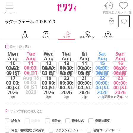
メニュー
閲覧履歴
クリップ一覧
ラグナヴェール ＴＯＫＹＯ
トップ
フォト
フェア
料金・プラン
クチコミ
日付を絞り込む
Mon
Tue
Wed
Thu
Fri
Sat
Sun
月
火
水
木
金
土
日
Aug
Aug
Aug
Aug
Aug
Aug
Aug
10
11
12
13
14
15
16
00:00:
00:00:
00:00:
00:00:
00:00:
00:00:
00:00:
Mon
Wed
Thu
Fri
Sat
Sun
00 JST
00 JST
00 JST
00 JST
00 JST
00 JST
00 JST
Tue
Aug
Aug
Aug
Aug
Aug
Aug
2026
2026
2026
2026
2026
2026
2026
Aug 18
17
19
20
21
22
23
00:00:
00:00:
00:00:
00:00:
00:00:
00:00:
00:00:
1件
5件
4件
4件
4件
5件
5件
00 JST
00 JST
00 JST
00 JST
00 JST
00 JST
00 JST
2026
2026
2026
2026
2026
2026
2026
3～4週間先を見る
1件
4件
4件
4件
5件
5件
フェアの内容で絞り込む
試食会
試着会
相談会
模擬挙式
模擬披露宴
料理・引出物などの展示
ファッションショー
会場コーディネート