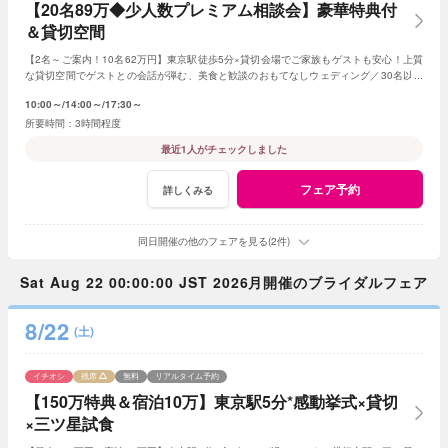
【20名89万◆少人数プレミアム相談会】豪華特典付
＆貸切空間
【2名～ご案内！10名62万円】東京駅徒歩5分×貸切会場でご家族もゲストも安心！上質
な貸切空間でゲストとの会話が弾む、美食と歓談のおもてなしウェディング／30名以下
の
少人数
婚をご検討の方限定の特典も！
10:00～
14:00～
17:30～
3時間程度
最近1人がチェックしました
フェア予約
詳しくみる
同日開催の他のフェアを見る(2件)
Sat Aug 22 00:00:00 JST 2026月開催のブライダルフェア
8/22
(土)
イチオシ
残席
無料
リアルタイム予約
【150万特典＆宿泊10万】東京駅5分*感動挙式×貸切
×三ツ星試食