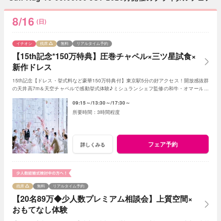
8/16
(日)
イチオシ
残席
無料
リアルタイム予約
【15th記念*150万特典】圧巻チャペル×三ツ星試食×
新作ドレス
15th記念【ドレス・挙式料など豪華150万特典付】東京駅5分の好アクセス！開放感抜群
の天井高7m＆天空チャペルで感動挙式体験♪ミシュランシェフ監修の和牛・オマール海
老・ウニなど贅沢4万フルコース試食付
09:15～
13:30～
17:30～
3時間程度
フェア予約
詳しくみる
残席
無料
リアルタイム予約
【20名89万◆少人数プレミアム相談会】上質空間×
おもてなし体験