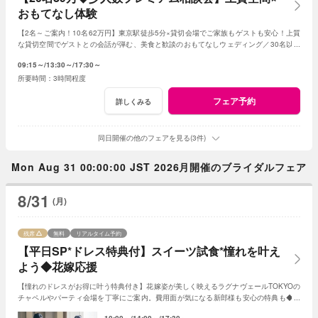
おもてなし体験
【2名～ご案内！10名62万円】東京駅徒歩5分×貸切会場でご家族もゲストも安心！上質
な貸切空間でゲストとの会話が弾む、美食と歓談のおもてなしウェディング／30名以下
の
少人数
婚をご検討の方限定の特典も！
09:15～
13:30～
17:30～
3時間程度
フェア予約
詳しくみる
同日開催の他のフェアを見る(3件)
Mon Aug 31 00:00:00 JST 2026月開催のブライダルフェア
8/31
(月)
残席
無料
リアルタイム予約
【平日SP*ドレス特典付】スイーツ試食*憧れを叶え
よう◆花嫁応援
【憧れのドレスがお得に叶う特典付き】花嫁姿が美しく映えるラグナヴェールTOKYOの
チャペルやパーティ会場を丁寧にご案内。費用面が気になる新郎様も安心の特典も◆専
属パティシエによる贅沢スイーツ試食付き。