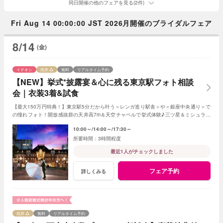
同日開催の他のフェアを見る(2件)
Fri Aug 14 00:00:00 JST 2026月開催のブライダルフェア
8/14
(金)
イチオシ
残席
無料
リアルタイム予約
【NEW】挙式*披露宴＆心に残る東京駅フォト相談
会｜衣装3着&試食
【最大150万円特典！】東京駅5分だから叶う＜レンガ造り駅舎＞や＜銀座中央通り＞で
の憧れフォト！開放感抜群の天井高7m＆天空チャペルで挙式体験♪三ツ星＆ミシュラン
シェフ監修当館オリジナルフレンチでおもてなし
10:00～
14:00～
17:30～
3時間程度
最近1人がチェックしました
フェア予約
詳しくみる
残席
無料
リアルタイム予約