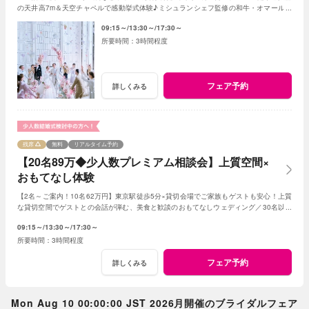
の天井高7m＆天空チャペルで感動挙式体験♪ミシュランシェフ監修の和牛・オマール海
老・ウニなど贅沢4万フルコース試食付
09:15～
13:30～
17:30～
3時間程度
フェア予約
詳しくみる
残席
無料
リアルタイム予約
【20名89万◆少人数プレミアム相談会】上質空間×
おもてなし体験
【2名～ご案内！10名62万円】東京駅徒歩5分×貸切会場でご家族もゲストも安心！上質
な貸切空間でゲストとの会話が弾む、美食と歓談のおもてなしウェディング／30名以下
の
少人数
婚をご検討の方限定の特典も！
09:15～
13:30～
17:30～
3時間程度
フェア予約
詳しくみる
Mon Aug 10 00:00:00 JST 2026月開催のブライダルフェア