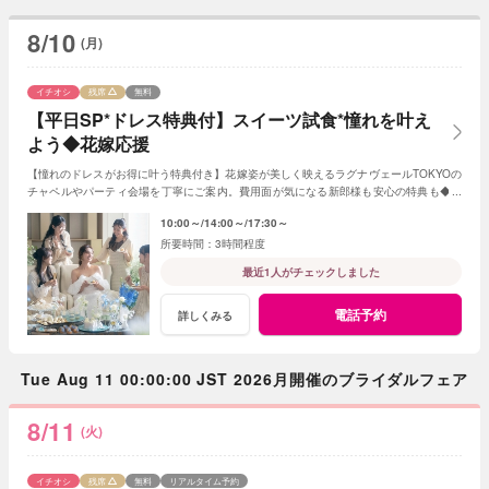
8/10
(月)
イチオシ
残席
無料
【平日SP*ドレス特典付】スイーツ試食*憧れを叶え
よう◆花嫁応援
【憧れのドレスがお得に叶う特典付き】花嫁姿が美しく映えるラグナヴェールTOKYOの
チャペルやパーティ会場を丁寧にご案内。費用面が気になる新郎様も安心の特典も◆専
属パティシエによる贅沢スイーツ試食付き。
10:00～
14:00～
17:30～
3時間程度
最近1人がチェックしました
電話予約
詳しくみる
Tue Aug 11 00:00:00 JST 2026月開催のブライダルフェア
8/11
(火)
イチオシ
残席
無料
リアルタイム予約