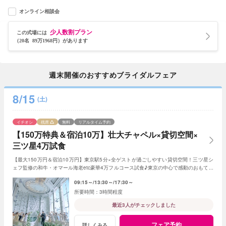
オンライン相談会
少人数割プラン
この式場には
（20名 89万1968円）があります
週末開催のおすすめブライダルフェア
8/15
(土)
イチオシ
残席
無料
リアルタイム予約
【150万特典＆宿泊10万】壮大チャペル×貸切空間×
三ツ星4万試食
【最大150万円＆宿泊10万円】東京駅5分×全ゲストが過ごしやすい貸切空間！三ツ星シ
ェフ監修の和牛・オマール海老etc豪華4万フルコース試食♪東京の中心で感動のおもてな
し≪1件目来館で挙式料全額＆ドレス3着無料≫
09:15～
13:30～
17:30～
3時間程度
最近3人がチェックしました
フェア予約
詳しくみる