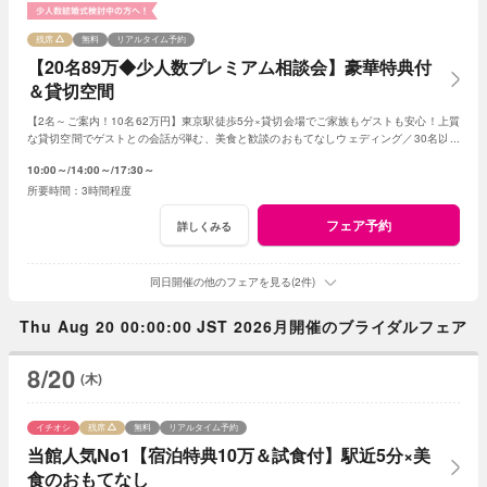
残席
無料
リアルタイム予約
【20名89万◆少人数プレミアム相談会】豪華特典付
＆貸切空間
【2名～ご案内！10名62万円】東京駅徒歩5分×貸切会場でご家族もゲストも安心！上質
な貸切空間でゲストとの会話が弾む、美食と歓談のおもてなしウェディング／30名以下
の
少人数
婚をご検討の方限定の特典も！
10:00～
14:00～
17:30～
3時間程度
フェア予約
詳しくみる
同日開催の他のフェアを見る(2件)
Thu Aug 20 00:00:00 JST 2026月開催のブライダルフェア
8/20
(木)
イチオシ
残席
無料
リアルタイム予約
当館人気No1【宿泊特典10万＆試食付】駅近5分×美
食のおもてなし