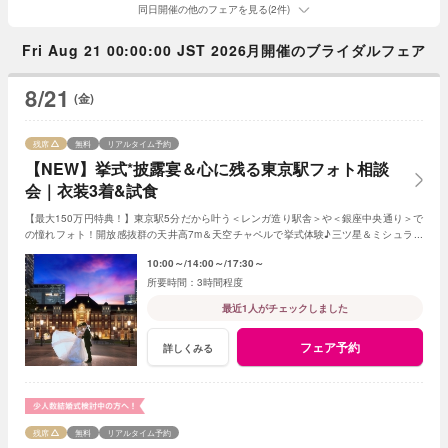
同日開催の他のフェアを見る(2件)
Fri Aug 21 00:00:00 JST 2026月開催のブライダルフェア
8/21
(金)
残席
無料
リアルタイム予約
【NEW】挙式*披露宴＆心に残る東京駅フォト相談
会｜衣装3着&試食
【最大150万円特典！】東京駅5分だから叶う＜レンガ造り駅舎＞や＜銀座中央通り＞で
の憧れフォト！開放感抜群の天井高7m＆天空チャペルで挙式体験♪三ツ星＆ミシュラン
シェフ監修当館オリジナルフレンチでおもてなし
10:00～
14:00～
17:30～
3時間程度
最近1人がチェックしました
フェア予約
詳しくみる
残席
無料
リアルタイム予約