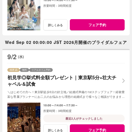
10:00～
14:00～
17:30～
3時間程度
フェア予約
詳しくみる
Wed Sep 02 00:00:00 JST 2026月開催のブライダルフェア
9/2
(水)
残席
無料
リアルタイム予約
初見学◎挙式料全額プレゼント｜東京駅5分×壮大チ
ャペル＆試食
＼はじめての方へ！東京駅徒歩5分の好立地／結婚式準備の1stステップフェア！経験豊
富な専属プランナーにお二人のお悩みから理想の結婚式まで様々なご相談ができます。
圧巻のチャペル＆２つのパーティ会場をご案内
10:00～
14:00～
17:30～
3時間程度
最近2人がチェックしました
フェア予約
詳しくみる