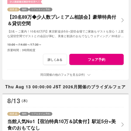
残席
無料
リアルタイム予約
【20名89万◆少人数プレミアム相談会】豪華特典付
＆貸切空間
【2名～ご案内！10名62万円】東京駅徒歩5分×貸切会場でご家族もゲストも安心！上質
な貸切空間でゲストとの会話が弾む、美食と歓談のおもてなしウェディング／30名以下
の
少人数
婚をご検討の方限定の特典も！
10:00～
14:00～
17:30～
3時間程度
フェア予約
詳しくみる
同日開催の他のフェアを見る(2件)
Thu Aug 13 00:00:00 JST 2026月開催のブライダルフェア
8/13
(木)
残席
無料
リアルタイム予約
当館人気No1【宿泊特典10万＆試食付】駅近5分×美
食のおもてなし