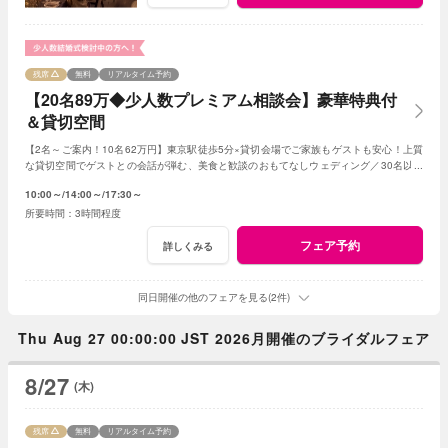
残席
無料
リアルタイム予約
【20名89万◆少人数プレミアム相談会】豪華特典付
＆貸切空間
【2名～ご案内！10名62万円】東京駅徒歩5分×貸切会場でご家族もゲストも安心！上質
な貸切空間でゲストとの会話が弾む、美食と歓談のおもてなしウェディング／30名以下
の
少人数
婚をご検討の方限定の特典も！
10:00～
14:00～
17:30～
3時間程度
フェア予約
詳しくみる
同日開催の他のフェアを見る(2件)
Thu Aug 27 00:00:00 JST 2026月開催のブライダルフェア
8/27
(木)
残席
無料
リアルタイム予約