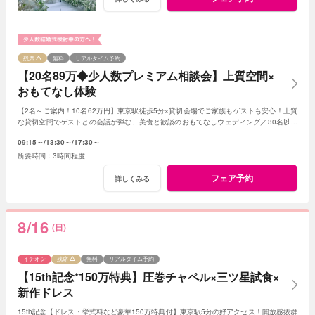
残席
無料
リアルタイム予約
【20名89万◆少人数プレミアム相談会】上質空間×
おもてなし体験
【2名～ご案内！10名62万円】東京駅徒歩5分×貸切会場でご家族もゲストも安心！上質
な貸切空間でゲストとの会話が弾む、美食と歓談のおもてなしウェディング／30名以下
の
少人数
婚をご検討の方限定の特典も！
09:15～
13:30～
17:30～
3時間程度
フェア予約
詳しくみる
8/16
(日)
イチオシ
残席
無料
リアルタイム予約
【15th記念*150万特典】圧巻チャペル×三ツ星試食×
新作ドレス
15th記念【ドレス・挙式料など豪華150万特典付】東京駅5分の好アクセス！開放感抜群