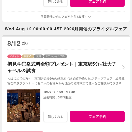
フェア予約
詳しくみる
同日開催の他のフェアを見る(3件)
Wed Aug 12 00:00:00 JST 2026月開催のブライダルフェア
8/12
(水)
イチオシ
残席
無料
リアルタイム予約
初見学◎挙式料全額プレゼント｜東京駅5分×壮大チ
ャペル＆試食
＼はじめての方へ！東京駅徒歩5分の好立地／結婚式準備の1stステップフェア！経験豊
富な専属プランナーにお二人のお悩みから理想の結婚式まで様々なご相談ができます。
圧巻のチャペル＆２つのパーティ会場をご案内
10:00～
14:00～
17:30～
3時間程度
フェア予約
詳しくみる