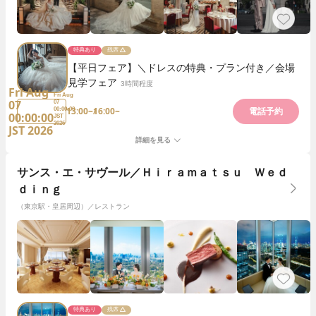
特典あり
残席
【平日フェア】＼ドレスの特典・プラン付き／会場
見学フェア
3時間程度
Fri Aug
Fri Aug
07
07
13:00~
16:00~
00:00:00
電話予約
00:00:00
JST
2026
JST 2026
詳細を見る
サンス・エ・サヴール／Ｈｉｒａｍａｔｓｕ Ｗｅｄ
ｄｉｎｇ
（東京駅・皇居周辺）／レストラン
特典あり
残席