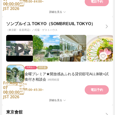
10:00~
14:00~
00:00:00
電話予約
00:00:00
JST
2026
JST 2026
詳細を見る
ソンブルイユ TOKYO（SOMBREUIL TOKYO）
（東京駅・皇居周辺）／式場・ゲストハウス
特典あり
残席
金曜プレミア★開放感あふれる貸切邸宅ALL体験×試
食付き相談会
3時間程度
Fri Aug
Fri Aug
07
07
11:00~
15:30~
00:00:00
電話予約
00:00:00
JST
2026
JST 2026
詳細を見る
東京會舘