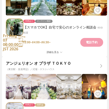
特典あり
オンライン相談
【スマホでOK】自宅で安心のオンライン相談会
60分
程度
Fri Aug
Fri Aug
07
07
12:00~
14:00~
16:30~
00:00:00
電話予約
00:00:00
JST
2026
JST 2026
詳細を見る
アンジェリオン オ プラザ ＴＯＫＹＯ
（東京駅・皇居周辺）／式場・ゲストハウス
特典あり
残席