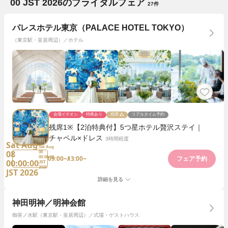
00 JST 2026
のブライダルフェア
27件
パレスホテル東京（PALACE HOTEL TOKYO）
（東京駅・皇居周辺）／ホテル
会場イチオシ
特典あり
残席
リアルタイム予約
残席1※【2泊特典付】5つ星ホテル贅沢ステイ｜
チャペル×ドレス
3時間程度
Sat Aug
Sat Aug
08
08
09:00~
13:00~
00:00:00
フェア予約
00:00:00
JST
2026
JST 2026
詳細を見る
神田明神／明神会館
御茶ノ水駅（東京駅・皇居周辺）／式場・ゲストハウス