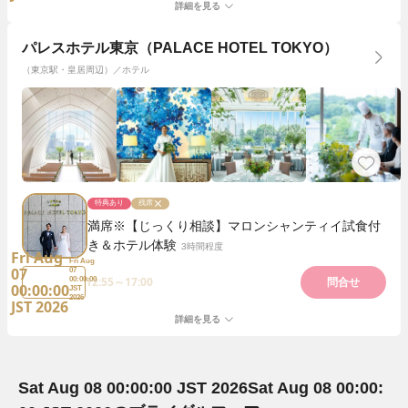
詳細を見る
パレスホテル東京（PALACE HOTEL TOKYO）
（東京駅・皇居周辺）／ホテル
特典あり
残席
満席※【じっくり相談】マロンシャンティイ試食付
き＆ホテル体験
3時間程度
Fri Aug
Fri Aug
07
07
12:55～17:00
00:00:00
問合せ
00:00:00
JST
2026
JST 2026
詳細を見る
Sat Aug 08 00:00:00 JST 2026
Sat Aug 08 00:00: