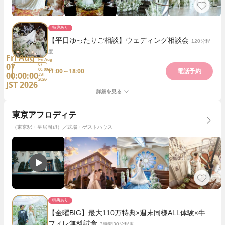
特典あり
【平日ゆったりご相談】ウェディング相談会
120分程
度
Fri Aug
Fri Aug
07
07
11:00～18:00
00:00:00
電話予約
00:00:00
JST
2026
JST 2026
詳細を見る
東京アフロディテ
（東京駅・皇居周辺）／式場・ゲストハウス
特典あり
【金曜BIG】最大110万特典×週末同様ALL体験×牛
フィレ無料試食
3時間30分程度