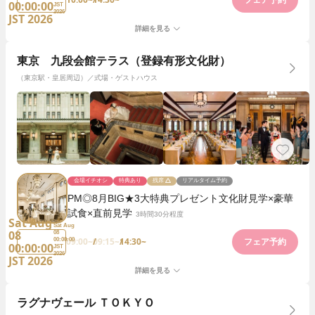
フェア予約
00:00:00
JST
2026
JST 2026
詳細を見る
東京 九段会館テラス（登録有形文化財）
（東京駅・皇居周辺）／式場・ゲストハウス
会場イチオシ
特典あり
残席
リアルタイム予約
PM◎8月BIG★3大特典プレゼント文化財見学×豪華
試食×直前見学
3時間30分程度
Sat Aug
Sat Aug
08
08
09:00~
09:15~
14:30~
00:00:00
フェア予約
00:00:00
JST
2026
JST 2026
詳細を見る
ラグナヴェール ＴＯＫＹＯ