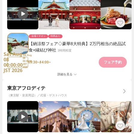
会場イチオシ
特典あり
【納涼祭フェア◇豪華8大特典】2万円相当の絶品試
食×縁結び神社
3時間程度
Sat Aug
Sat Aug
08
08
09:30~
14:00~
00:00:00
フェア予約
00:00:00
JST
2026
JST 2026
詳細を見る
東京アフロディテ
（東京駅・皇居周辺）／式場・ゲストハウス