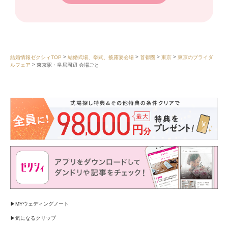
結婚情報ゼクシィTOP
結婚式場、挙式、披露宴会場
首都圏
東京
東京のブライダ
ルフェア
東京駅・皇居周辺 会場ごと
MYウェディングノート
気になるクリップ