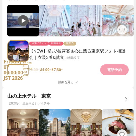
会場イチオシ
特典あり
残席
【NEW】挙式*披露宴＆心に残る東京駅フォト相談
会｜衣装3着&試食
3時間程度
Fri Aug
Fri Aug
07
07
10:00~
14:00~
17:30~
00:00:00
電話予約
00:00:00
JST
2026
JST 2026
詳細を見る
山の上ホテル 東京
（東京駅・皇居周辺）／ホテル