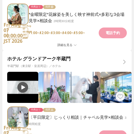
特典あり
残席
*金曜限定*花嫁姿を美しく映す神前式×多彩な3会場
見学×相談会
2時間30分程度
Fri Aug
Fri Aug
07
07
11:00~
12:00~
13:00~
14:00~
15:00~
00:00:00
電話予約
00:00:00
JST
2026
JST 2026
詳細を見る
ホテル グランドアーク半蔵門
半蔵門駅（東京駅・皇居周辺）／ホテル
特典あり
残席
〔平日限定〕じっくり相談｜チャペル見学×相談会
3
時間程度
Fri Aug
Fri Aug
07
07