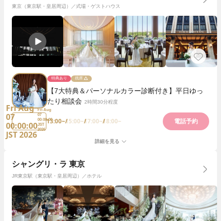
東京（東京駅・皇居周辺）／式場・ゲストハウス
特典あり
残席
【7大特典＆パーソナルカラー診断付き】平日ゆっ
たり相談会
2時間30分程度
Fri Aug
Fri Aug
07
07
13:00~
15:00~
17:00~
18:00~
00:00:00
電話予約
00:00:00
JST
2026
JST 2026
詳細を見る
シャングリ・ラ 東京
JR東京駅（東京駅・皇居周辺）／ホテル