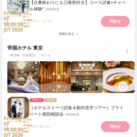
【仕事終わりにも◎夜割付き】コース試食×チャペ
ル体験*
3時間程度
Fri Aug
Fri Aug
07
07
17:30～20:30
00:00:00
問合せ
00:00:00
JST
2026
JST 2026
詳細を見る
帝国ホテル 東京
（東京駅・皇居周辺）／ホテル
特典あり
残席
［ホテルスイーツ試食＆館内見学ツアー］プライ
ベート個別相談会
3時間程度
Fri Aug
Fri Aug
07
07
10:00~
13:00~
00:00:00
問合せ
00:00:00
JST
2026
JST 2026