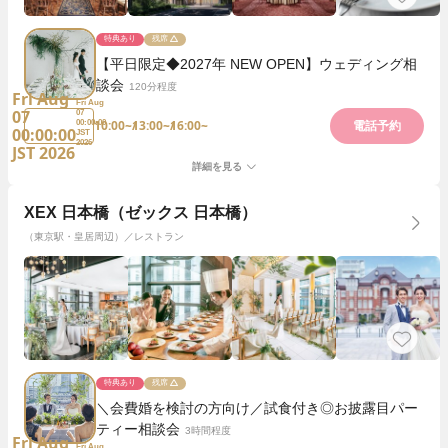
特典あり
残席
【平日限定◆2027年 NEW OPEN】ウェディング相
談会
120分程度
Fri Aug
Fri Aug
07
07
10:00~
13:00~
16:00~
00:00:00
電話予約
00:00:00
JST
2026
JST 2026
詳細を見る
XEX 日本橋（ゼックス 日本橋）
（東京駅・皇居周辺）／レストラン
特典あり
残席
＼会費婚を検討の方向け／試食付き◎お披露目パー
ティー相談会
3時間程度
Fri Aug
Fri Aug