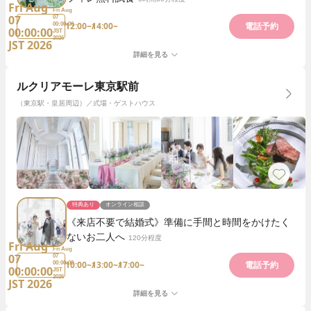
Fri Aug
Fri Aug
07
07
12:00~
14:00~
00:00:00
電話予約
00:00:00
JST
2026
JST 2026
詳細を見る
ルクリアモーレ東京駅前
（東京駅・皇居周辺）／式場・ゲストハウス
特典あり
オンライン相談
《来店不要で結婚式》準備に手間と時間をかけたく
ないお二人へ
120分程度
Fri Aug
Fri Aug
07
07
10:00~
13:00~
17:00~
00:00:00
電話予約
00:00:00
JST
2026
JST 2026
詳細を見る