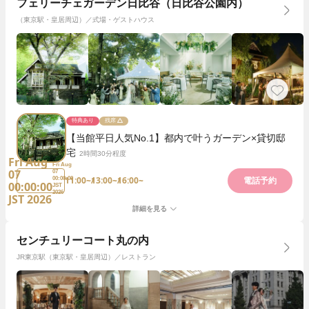
フェリーチェガーデン日比谷（日比谷公園内）
（東京駅・皇居周辺）／式場・ゲストハウス
特典あり
残席
【当館平日人気No.1】都内で叶うガーデン×貸切邸
宅
2時間30分程度
Fri Aug
Fri Aug
07
07
11:00~
13:00~
16:00~
00:00:00
電話予約
00:00:00
JST
2026
JST 2026
詳細を見る
センチュリーコート丸の内
JR東京駅（東京駅・皇居周辺）／レストラン