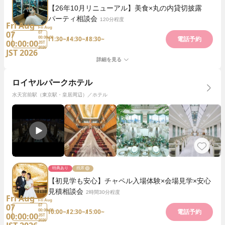
【26年10月リニューアル】美食×丸の内貸切披露
パーティ相談会
120分程度
Fri Aug
Fri Aug
07
07
11:30~
14:30~
18:30~
00:00:00
電話予約
00:00:00
JST
2026
JST 2026
詳細を見る
ロイヤルパークホテル
水天宮前駅（東京駅・皇居周辺）／ホテル
特典あり
残席
【初見学も安心】チャペル入場体験×会場見学×安心
見積相談会
2時間30分程度
Fri Aug
Fri Aug
07
07
10:00~
12:30~
15:00~
00:00:00
電話予約
00:00:00
JST
2026