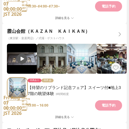
07
07
10:30~
14:00~
17:30~
00:00:00
電話予約
00:00:00
JST
2026
JST 2026
詳細を見る
霞山会館（ＫＡＺＡＮ ＫＡＩＫＡＮ）
（東京駅・皇居周辺）／式場・ゲストハウス
特典あり
残席
【待望のリブランド記念フェア】スイーツ付■地上3
7階の眺望体験
3時間程度
Fri Aug
Fri Aug
07
07
13:00～16:00
00:00:00
電話予約
00:00:00
JST
2026
JST 2026
詳細を見る