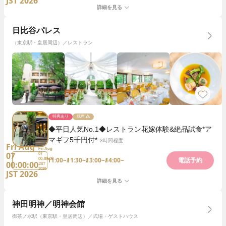
JST 2026
詳細を見る
日比谷パレス
（東京駅・皇居周辺）／レストラン
特典あり
残席
◆平日人気No.1◆レストラン花嫁体験&絶品試食*ア
マギフ5千円付*
3時間程度
Fri Aug
Fri Aug
07
07
11:00~
11:30~
13:00~
14:00~
00:00:00
電話予約
00:00:00
JST
2026
JST 2026
詳細を見る
神田明神／明神会館
御茶ノ水駅（東京駅・皇居周辺）／式場・ゲストハウス