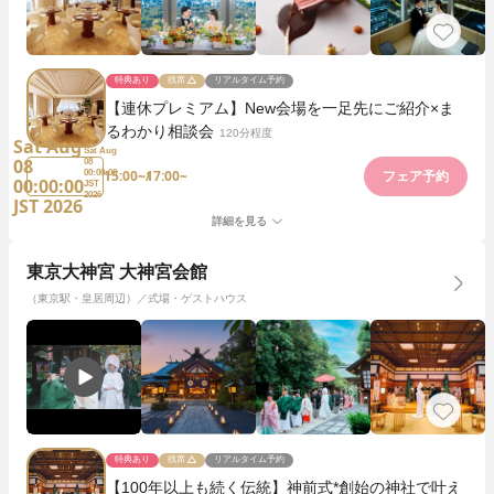
特典あり
残席
リアルタイム予約
【連休プレミアム】New会場を一足先にご紹介×ま
るわかり相談会
120分程度
Sat Aug
Sat Aug
08
08
15:00~
17:00~
00:00:00
フェア予約
00:00:00
JST
2026
JST 2026
詳細を見る
東京大神宮 大神宮会館
（東京駅・皇居周辺）／式場・ゲストハウス
特典あり
残席
リアルタイム予約
【100年以上も続く伝統】神前式*創始の神社で叶え