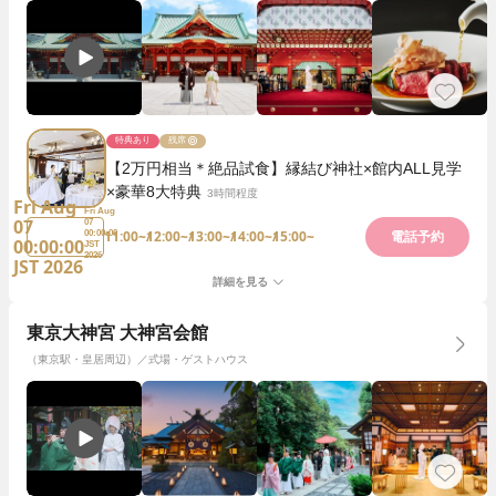
特典あり
残席
【2万円相当＊絶品試食】縁結び神社×館内ALL見学
×豪華8大特典
3時間程度
Fri Aug
Fri Aug
07
07
11:00~
12:00~
13:00~
14:00~
15:00~
00:00:00
電話予約
00:00:00
JST
2026
JST 2026
詳細を見る
東京大神宮 大神宮会館
（東京駅・皇居周辺）／式場・ゲストハウス