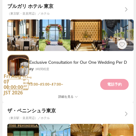
ブルガリ ホテル 東京
（東京駅・皇居周辺）／ホテル
Exclusive Consultation for Our One Wedding Per D
ay
3時間程度
Fri Aug
Fri Aug
07
07
13:00~
15:00~
17:00~
00:00:00
電話予約
00:00:00
JST
2026
JST 2026
詳細を見る
ザ・ペニンシュラ東京
（東京駅・皇居周辺）／ホテル