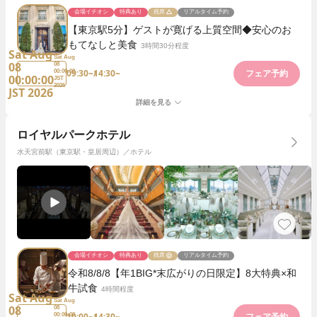
会場イチオシ
特典あり
残席
リアルタイム予約
【東京駅5分】ゲストが寛げる上質空間◆安心のお
もてなしと美食
3時間30分程度
Sat Aug
Sat Aug
08
08
09:30~
14:30~
00:00:00
フェア予約
00:00:00
JST
2026
JST 2026
詳細を見る
ロイヤルパークホテル
水天宮前駅（東京駅・皇居周辺）／ホテル
会場イチオシ
特典あり
残席
リアルタイム予約
令和8/8/8【年1BIG*末広がりの日限定】8大特典×和
牛試食
4時間程度
Sat Aug
Sat Aug
08
08
10:00~
14:30~
00:00:00