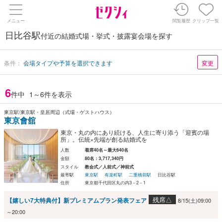
メニュー
閲覧履歴
クリップ一覧
日比谷駅
付近の結婚式場・挙式・披露宴会場を探す
条件：
会場タイプや予算を選択できます
変更
6
件中
1～6件を表示
東京駅/東京駅・皇居周辺（式場・ゲストハウス）
東京會舘
東京・丸の内にあり続ける、人生に寄り添う「迎賓の場
所」。伝統×先端が創る結婚式を
人数
着席40名～最大640名
金額
80名：3,717,340円
スタイル
教会式／人前式／神前式
最寄駅
東京駅
有楽町駅
二重橋前駅
日比谷駅
住所
東京都千代田区丸の内3－2－1
残席△
【嬉しい7大特典付】新プレミアムプラン発表フェア
8/15(土)09:00
～20:00