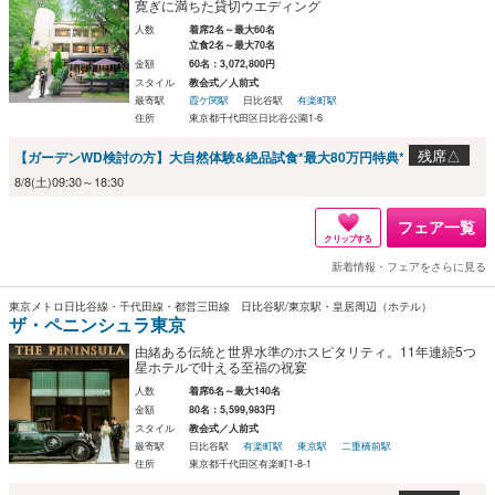
寛ぎに満ちた貸切ウエディング
人数
着席2名～最大60名
立食2名～最大70名
金額
60名：3,072,800円
スタイル
教会式／人前式
最寄駅
霞ケ関駅
日比谷駅
有楽町駅
住所
東京都千代田区日比谷公園1-6
残席△
【ガーデンWD検討の方】大自然体験&絶品試食*最大80万円特典*
8/8(土)09:30～18:30
フェア一覧
クリップする
新着情報・フェアをさらに見る
東京メトロ日比谷線・千代田線・都営三田線 日比谷駅/東京駅・皇居周辺（ホテル）
ザ・ペニンシュラ東京
由緒ある伝統と世界水準のホスピタリティ。11年連続5つ
星ホテルで叶える至福の祝宴
人数
着席6名～最大140名
金額
80名：5,599,983円
スタイル
教会式／人前式
最寄駅
日比谷駅
有楽町駅
東京駅
二重橋前駅
住所
東京都千代田区有楽町1-8-1