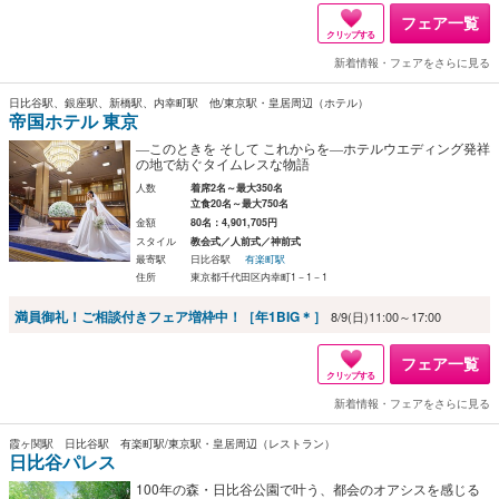
フェア一覧
クリップする
新着情報・フェアをさらに見る
日比谷駅、銀座駅、新橋駅、内幸町駅 他/東京駅・皇居周辺（ホテル）
帝国ホテル 東京
―このときを そして これからを―ホテルウエディング発祥
の地で紡ぐタイムレスな物語
人数
着席2名～最大350名
立食20名～最大750名
金額
80名：4,901,705円
スタイル
教会式／人前式／神前式
最寄駅
日比谷駅
有楽町駅
住所
東京都千代田区内幸町1－1－1
満員御礼！ご相談付きフェア増枠中！［年1BIG＊］
8/9(日)11:00～17:00
フェア一覧
クリップする
新着情報・フェアをさらに見る
霞ヶ関駅 日比谷駅 有楽町駅/東京駅・皇居周辺（レストラン）
日比谷パレス
100年の森・日比谷公園で叶う、都会のオアシスを感じる