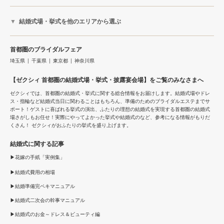
結婚式場・挙式を他のエリアから選ぶ
首都圏のブライダルフェア
埼玉県
千葉県
東京都
神奈川県
【ゼクシィ 首都圏の結婚式場・挙式・披露宴会場】をご覧のみなさまへ
ゼクシィでは、首都圏の結婚式・挙式に関する総合情報をお届けします。結婚式場やドレ
ス・指輪など結婚式当日に関わることはもちろん、準備のためのブライダルエステまでサ
ポート！ゲストに喜ばれる挙式の演出、ふたりの理想の結婚式を実現する首都圏の結婚式
場さがしもお任せ！実際にやってよかった挙式や結婚式のなど、参考になる情報がもりだ
くさん！ ゼクシィがおふたりの挙式を盛り上げます。
結婚式に関する記事
花嫁の手紙「実例集」
結婚式費用の相場
結婚準備完ペキマニュアル
結婚式二次会の幹事マニュアル
結婚式のお金～ドレス＆ビューティ編