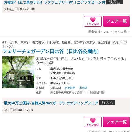
残席△
お盆SP《五つ星ホテル》ラグジュアリーW*ミニアフタヌーン付
8/15(土)09:00～20:00
フェア一覧
クリップする
新着情報・フェアをさらに見る
JR・地下鉄 東京駅、有楽町駅、日比谷駅、銀座駅、霞が関駅/東京駅・皇居周辺（式場・ゲス
トハウス）
フェリーチェガーデン日比谷（日比谷公園内）
木漏れ日の中に佇む、ふたりがいつでも帰ってこられるも
う一つの家
人数
着席2名～最大60名
立食20名～最大80名
金額
40名：2,435,180円
スタイル
教会式／人前式
最寄駅
日比谷駅
有楽町駅
東京駅
住所
東京都千代田区日比谷公園1－1 旧公園資料館
残席△
最大60万ご優待×当館人気No1ガーデンウエディングフェア
8/9(日)09:30～17:30
フェア一覧
クリップする