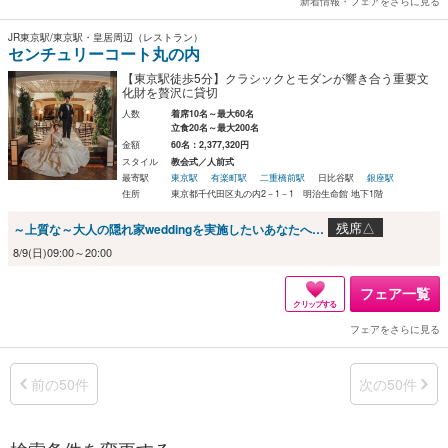
新着情報・フェアをさらに見る
JR東京駅/東京駅・皇居周辺（レストラン）
センチュリーコート丸の内
【東京駅徒歩5分】クラシックとモダンが響き合う重要文
化財を贅沢に貸切
人数
着席10名～最大60名
立食20名～最大200名
金額
60名：2,377,320円
スタイル
教会式／人前式
最寄駅
東京駅
有楽町駅
二重橋前駅
日比谷駅
銀座駅
住所
東京都千代田区丸の内2－1－1 明治生命館 地下1階
残席△
～上質な～大人の隠れ家weddingを実施したいあなたへ…
8/9(日)09:00～20:00
フェア一覧
クリップする
フェアをさらに見る
前の50件
次の50件