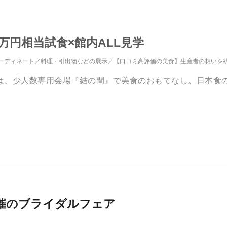
万円相当試食×館内ALL見学
ーディネート
料理・引出物などの展示
【口コミ高評価の美食】生産者の想いを
は、少人数専用会場『結の間』で美食のおもてなし。日本食
026月開催のブライダルフェア