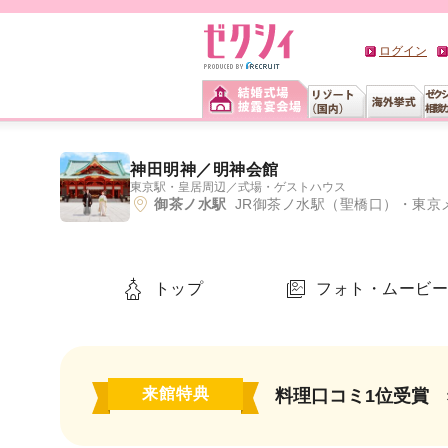
ログイン
神田明神／明神会館
東京駅・皇居周辺
／
式場・ゲストハウス
御茶ノ水駅
JR御茶ノ水駅（聖橋口）・東京メトロ丸ノ内線
トップ
フォト・ムービ
来館特典