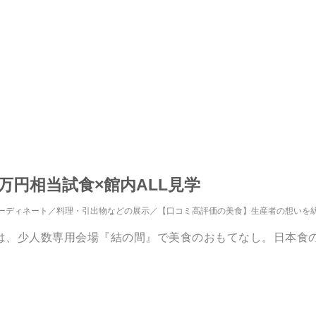
万円相当試食×館内ALL見学
ーディネート
料理・引出物などの展示
【口コミ高評価の美食】生産者の想いを
は、少人数専用会場『結の間』で美食のおもてなし。日本食