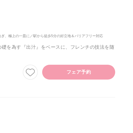
紡ぎ、極上の一皿に
駅から徒歩5分の好立地＆バリアフリー対応
の礎を為す『出汁』をベースに、フレンチの技法を随
フェア予約