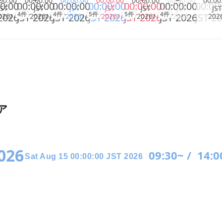
00:00
00:00:00
00:00:00
00:00:00
00:00:00
00:00:00
00:00
0:00
00:00:00
00:00:00
00:00:00
00:00:00
00:00:00
00:00
JST
JST
JST
JST
JST
JST
JST
4件
4件
5件
5件
4件
2026
JST 2026
JST 2026
JST 2026
JST 2026
JST 2026
JST 2
026/
2026/
2026/
2026/
2026/
2026/
202
ア
2026
09:30~ /
14:0
Sat Aug 15 00:00:00 JST 2026