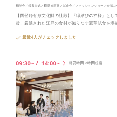
相談会
模擬挙式
模擬披露宴
試食会
ファッションショー
会場コ
【国登録有形文化財の社殿】『縁結びの神様』とし
賞、厳選された江戸の食材が織りなす豪華試食を堪
最近4人がチェックしました
09:30~ /
14:00~
所要時間 3時間程度