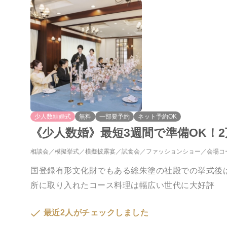
少人数結婚式
無料
一部要予約
ネット予約OK
《少人数婚》最短3週間で準備OK！2
相談会
模擬挙式
模擬披露宴
試食会
ファッションショー
会場コ
国登録有形文化財でもある総朱塗の社殿での挙式後
所に取り入れたコース料理は幅広い世代に大好評
最近2人がチェックしました