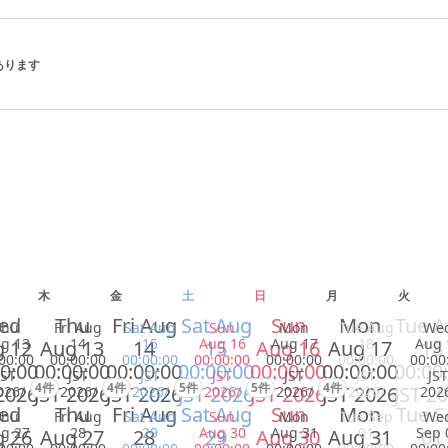
があります
木
金
土
日
月
火
ed
Thu
Fri Aug
Sat Aug
Sun
Mon
Tue 
Thu
Fri Aug
Sat Aug
Sun
Mon
Tue Aug
We
g 13
14
15
Aug 16
Aug 17
18
Aug 
 12
Aug 13
14
15
Aug 16
Aug 17
18
00:00
00:00:00
00:00:00
00:00:00
00:00:00
00:00:00
00:00
0:00
00:00:00
00:00:00
00:00:00
00:00:00
00:00:00
00:00
JST
JST
JST
JST
JST
JST
JST
4件
4件
5件
5件
4件
2026
JST 2026
JST 2026
JST 2026
JST 2026
JST 2026
JST 2
026/
2026/
2026/
2026/
2026/
2026/
202
ed
Thu
Fri Aug
Sat Aug
Sun
Mon
Tue S
Thu
Fri Aug
Sat Aug
Sun
Mon
Tue Sep
We
g 27
28
29
Aug 30
Aug 31
01
Sep 
 26
Aug 27
28
29
Aug 30
Aug 31
01