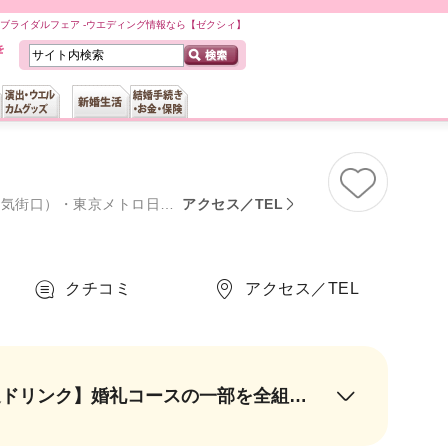
ブライダルフェア -ウエディング情報なら【ゼクシィ】
7分、東京駅・上野駅より車で10分
アクセス／TEL
クチコミ
アクセス／TEL
料理口コミ1位受賞 希少価値が高い【幻の黒毛和牛試食】＆【ソムリエ厳選ドリンク】婚礼コースの一部を全組様にプレゼント