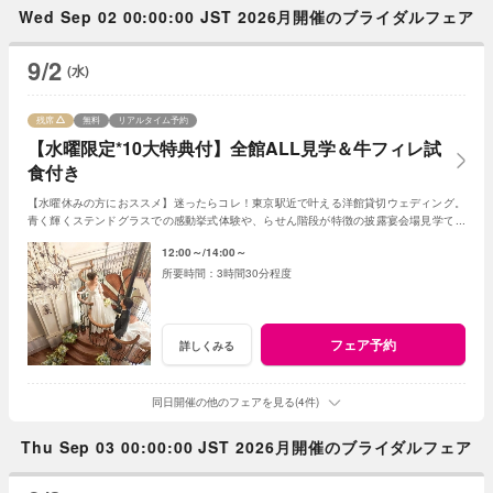
Wed Sep 02 00:00:00 JST 2026月開催のブライダルフェア
9/2
(水)
残席
無料
リアルタイム予約
【水曜限定*10大特典付】全館ALL見学＆牛フィレ試
食付き
【水曜休みの方におススメ】迷ったらコレ！東京駅近で叶える洋館貸切ウェディング。
青く輝くステンドグラスでの感動挙式体験や、らせん階段が特徴の披露宴会場見学でイ
メージも膨らむはず！無料の牛フィレ試食付き。
12:00～
14:00～
3時間30分程度
フェア予約
詳しくみる
同日開催の他のフェアを見る(4件)
Thu Sep 03 00:00:00 JST 2026月開催のブライダルフェア