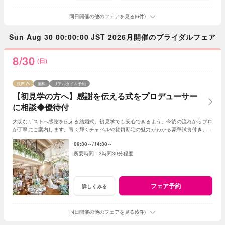
同日開催の他のフェアを見る(6件)
Sun Aug 30 00:00:00 JST 2026月開催のブライダルフェア
8/30
(日)
残席
無料
リアルタイム予約
【初見学の方へ】感謝を伝える式をプロデューサー
に相談◆優待付
大切なゲストへ感謝を伝える結婚式。初見学でも安心できるよう、今後の流れからプロ
が丁寧にご案内します。青く輝くチャペルや貸切邸宅の魅力がわかる豪華試食付き。お
得に叶う初見学限定の優待もご用意。
09:30～
14:30～
3時間30分程度
フェア予約
詳しくみる
同日開催の他のフェアを見る(6件)