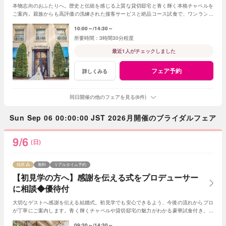
本物志向のおふたりへ。歴史と伝統を感じる上質な貸切邸宅と青く輝く本格チャペルを
ご案内。親族からも高評価の洗練された接客サービスと絶品コース試食で、ワンランク
上のおもてなしを確認できる安心のフェア。
10:00～
14:30～
3時間30分程度
最近1人がチェックしました
フェア予約
詳しくみる
同日開催の他のフェアを見る(6件)
Sun Sep 06 00:00:00 JST 2026月開催のブライダルフェア
9/6
(日)
残席
無料
リアルタイム予約
【初見学の方へ】感謝を伝える式をプロデューサー
に相談◆優待付
大切なゲストへ感謝を伝える結婚式。初見学でも安心できるよう、今後の流れからプロ
が丁寧にご案内します。青く輝くチャペルや貸切邸宅の魅力がわかる豪華試食付き。お
得に叶う初見学限定の優待もご用意。
09:30～
14:30～