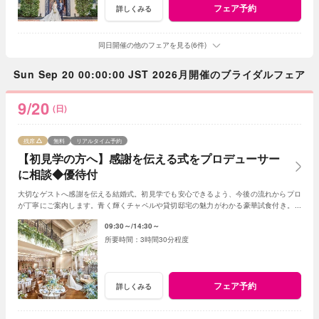
フェア予約
詳しくみる
同日開催の他のフェアを見る(6件)
Sun Sep 20 00:00:00 JST 2026月開催のブライダルフェア
9/20
(日)
残席
無料
リアルタイム予約
【初見学の方へ】感謝を伝える式をプロデューサー
に相談◆優待付
大切なゲストへ感謝を伝える結婚式。初見学でも安心できるよう、今後の流れからプロ
が丁寧にご案内します。青く輝くチャペルや貸切邸宅の魅力がわかる豪華試食付き。お
得に叶う初見学限定の優待もご用意。
09:30～
14:30～
3時間30分程度
フェア予約
詳しくみる