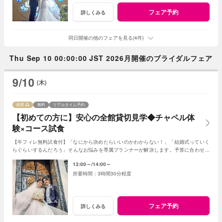
フェア予約
詳しくみる
同日開催の他のフェアを見る(4件)
Thu Sep 10 00:00:00 JST 2026月開催のブライダルフェア
9/10
(木)
残席
無料
リアルタイム予約
【初めての方に】安心の全館貸切見学◆チャペル体
験×コース試食
【牛フィレ無料試食付】「なにから決めたらいいのかわからない！」「結婚式っていく
らぐらいするんだろう」そんなお悩みを専属プランナーが解決します。予算に合わせた
詳細な見積もりもご提案。
12:00～
14:00～
3時間30分程度
フェア予約
詳しくみる