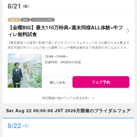
8/21
(金)
残席
無料
リアルタイム予約
【金曜BIG】最大110万特典×週末同様ALL体験×牛フ
ィレ無料試食
【東京駅近くの貸切一軒家で過ごすプライベートウェディング】少人数から大人数まで
対応可能◎牛フィレなど使った豪華フレンチ無料試食付きで初見学の方にもおススメ！
＜金曜限定◆最大110万円のBIG特典付き＞
12:00～
14:00～
3時間30分程度
フェア予約
詳しくみる
同日開催の他のフェアを見る(4件)
Sat Aug 22 00:00:00 JST 2026月開催のブライダルフェア
8/22
(土)