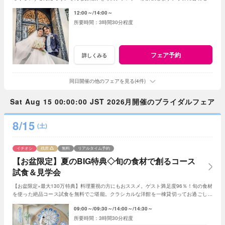
詳細な見積もりもご提案。
12:00～
14:00～
3時間30分程度
フェア予約
詳しくみる
同日開催の他のフェアを見る(4件)
Sat Aug 15 00:00:00 JST 2026月開催のブライダルフェア
8/15
(土)
イチオシ
残席
無料
リアルタイム予約
【お盆限定】夏のBIG特典◇旬の食材で創るコース
試食＆見学会
【お盆限定×最大130万特典】料理重視の方にもおススメ。ゲスト満足度96％！旬の食材
を使った絶品コース試食を無料でご堪能。クラシカルな洋館を一棟貸切ってお過ごし頂
くプライベートウェディング体験。
09:00～
09:30～
14:00～
14:30～
3時間30分程度