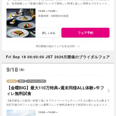
き。皇室経験シェフ監修の贅沢フレンチで美味しい料理と楽しい時間をプロデュース！
ゲストと距離の近いアットホームな結婚式が叶う。
12:00～
14:00～
3時間30分程度
フェア予約
詳しくみる
同日開催の他のフェアを見る(3件)
Fri Sep 18 00:00:00 JST 2026月開催のブライダルフェア
9/18
(金)
残席
無料
リアルタイム予約
【金曜BIG】最大110万特典×週末同様ALL体験×牛フ
ィレ無料試食
【東京駅近くの貸切一軒家で過ごすプライベートウェディング】少人数から大人数まで
対応可能◎牛フィレなど使った豪華フレンチ無料試食付きで初見学の方にもおススメ！
＜金曜限定◆最大110万円のBIG特典付き＞
12:00～
14:00～