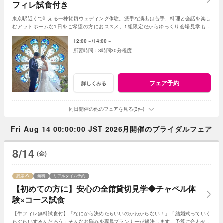
フィレ試食付き
東京駅近くで叶える一棟貸切ウェディング体験。派手な演出は苦手、料理と会話を楽し
むアットホームな1日をご希望の方におススメ。1組限定だからゆっくり会場見学も可
能。人気アイテムから最大110万特典付き。
12:00～
14:00～
3時間30分程度
フェア予約
詳しくみる
同日開催の他のフェアを見る(3件)
Fri Aug 14 00:00:00 JST 2026月開催のブライダルフェア
8/14
(金)
残席
無料
リアルタイム予約
【初めての方に】安心の全館貸切見学◆チャペル体
験×コース試食
【牛フィレ無料試食付】「なにから決めたらいいのかわからない！」「結婚式っていく
らぐらいするんだろう」そんなお悩みを専属プランナーが解決します。予算に合わせた