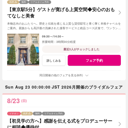
残席
無料
リアルタイム予約
【東京駅5分】ゲストが寛げる上質空間◆安心のおも
てなしと美食
本物志向のおふたりへ。歴史と伝統を感じる上質な貸切邸宅と青く輝く本格チャペルを
ご案内。親族からも高評価の洗練された接客サービスと絶品コース試食で、ワンランク
上のおもてなしを確認できる安心のフェア。
09:30～
14:30～
3時間30分程度
最近3人がチェックしました
フェア予約
詳しくみる
同日開催の他のフェアを見る(6件)
Sun Aug 23 00:00:00 JST 2026月開催のブライダルフェア
8/23
(日)
イチオシ
残席
無料
リアルタイム予約
【初見学の方へ】感謝を伝える式をプロデューサー
に相談◆優待付