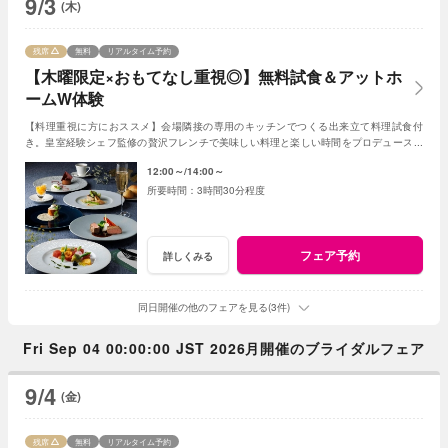
9/3
(木)
残席
無料
リアルタイム予約
【木曜限定×おもてなし重視◎】無料試食＆アットホ
ームW体験
【料理重視に方におススメ】会場隣接の専用のキッチンでつくる出来立て料理試食付
き。皇室経験シェフ監修の贅沢フレンチで美味しい料理と楽しい時間をプロデュース！
ゲストと距離の近いアットホームな結婚式が叶う。
12:00～
14:00～
3時間30分程度
フェア予約
詳しくみる
同日開催の他のフェアを見る(3件)
Fri Sep 04 00:00:00 JST 2026月開催のブライダルフェア
9/4
(金)
残席
無料
リアルタイム予約