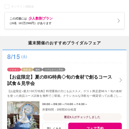
オンライン相談会
少人数割プラン
この式場には
（20名 103万2900円）があります
週末開催のおすすめブライダルフェア
8/15
(土)
イチオシ
残席
無料
リアルタイム予約
【お盆限定】夏のBIG特典◇旬の食材で創るコース
試食＆見学会
【お盆限定×最大130万特典】料理重視の方にもおススメ。ゲスト満足度96％！旬の食材
を使った絶品コース試食を無料でご堪能。クラシカルな洋館を一棟貸切ってお過ごし頂
くプライベートウェディング体験。
09:00～
09:30～
14:00～
14:30～
3時間30分程度
最近6人がチェックしました
フェア予約
詳しくみる