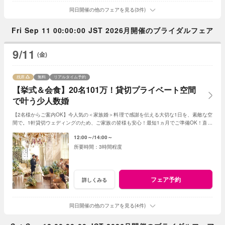
同日開催の他のフェアを見る(3件)
Fri Sep 11 00:00:00 JST 2026月開催のブライダルフェア
9/11
(金)
残席
無料
リアルタイム予約
【挙式＆会食】20名101万！貸切プライベート空間
で叶う少人数婚
【2名様からご案内OK】今人気の＜家族婚＞料理で感謝を伝える大切な1日を、素敵な空
間で。1軒貸切ウェディングのため、ご家族の皆様も安心！最短1ヵ月でご準備OK！直近
で挙式をお考えの方にも安心◎
12:00～
14:00～
3時間程度
フェア予約
詳しくみる
同日開催の他のフェアを見る(4件)