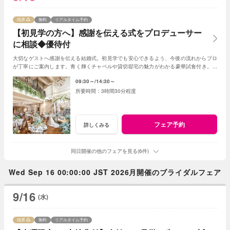
残席
無料
リアルタイム予約
【初見学の方へ】感謝を伝える式をプロデューサー
に相談◆優待付
大切なゲストへ感謝を伝える結婚式。初見学でも安心できるよう、今後の流れからプロ
が丁寧にご案内します。青く輝くチャペルや貸切邸宅の魅力がわかる豪華試食付き。お
得に叶う初見学限定の優待もご用意。
09:30～
14:30～
3時間30分程度
フェア予約
詳しくみる
同日開催の他のフェアを見る(6件)
Wed Sep 16 00:00:00 JST 2026月開催のブライダルフェア
9/16
(水)
残席
無料
リアルタイム予約