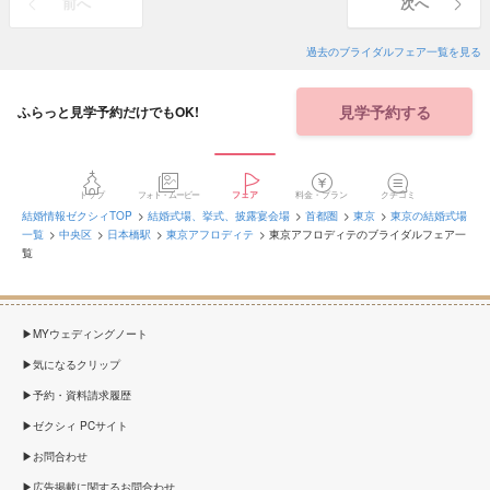
前へ
次へ
過去のブライダルフェア一覧を見る
見学予約する
ふらっと見学予約だけでもOK!
トップ
フォト・ムービー
フェア
料金・プラン
クチコミ
結婚情報ゼクシィTOP
結婚式場、挙式、披露宴会場
首都圏
東京
東京の結婚式場
一覧
中央区
日本橋駅
東京アフロディテ
東京アフロディテのブライダルフェア一
覧
MYウェディングノート
気になるクリップ
予約・資料請求履歴
ゼクシィ PCサイト
お問合わせ
広告掲載に関するお問合わせ