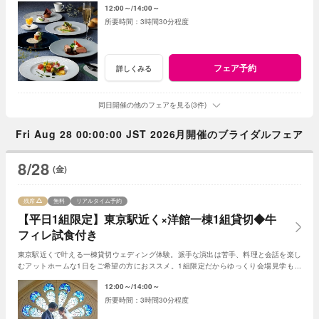
12:00～
14:00～
3時間30分程度
フェア予約
詳しくみる
同日開催の他のフェアを見る(3件)
Fri Aug 28 00:00:00 JST 2026月開催のブライダルフェア
8/28
(金)
残席
無料
リアルタイム予約
【平日1組限定】東京駅近く×洋館一棟1組貸切◆牛
フィレ試食付き
東京駅近くで叶える一棟貸切ウェディング体験。派手な演出は苦手、料理と会話を楽し
むアットホームな1日をご希望の方におススメ。1組限定だからゆっくり会場見学も可
能。人気アイテムから最大110万特典付き。
12:00～
14:00～
3時間30分程度