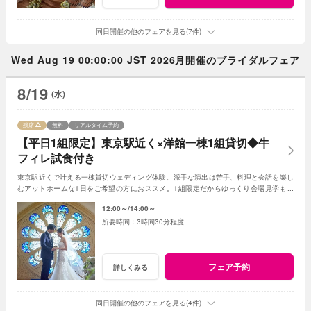
同日開催の他のフェアを見る(7件)
Wed Aug 19 00:00:00 JST 2026月開催のブライダルフェア
8/19
(水)
残席
無料
リアルタイム予約
【平日1組限定】東京駅近く×洋館一棟1組貸切◆牛
フィレ試食付き
東京駅近くで叶える一棟貸切ウェディング体験。派手な演出は苦手、料理と会話を楽し
むアットホームな1日をご希望の方におススメ。1組限定だからゆっくり会場見学も可
能。人気アイテムから最大110万特典付き。
12:00～
14:00～
3時間30分程度
フェア予約
詳しくみる
同日開催の他のフェアを見る(4件)