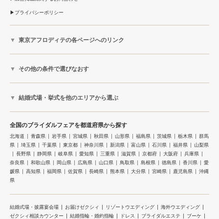
プライバシーポリシー
東京アフロディテの各ページへのリンク
その他の条件で選びなおす
結婚式場・挙式を他のエリアから選ぶ
全国のブライダルフェアを都道府県から探す
北海道
青森県
岩手県
宮城県
秋田県
山形県
福島県
茨城県
栃木県
群馬
県
埼玉県
千葉県
東京都
神奈川県
新潟県
富山県
石川県
福井県
山梨県
長野県
静岡県
岐阜県
愛知県
三重県
滋賀県
京都府
大阪府
兵庫県
奈良県
和歌山県
岡山県
広島県
山口県
鳥取県
島根県
徳島県
香川県
愛
媛県
高知県
福岡県
佐賀県
長崎県
熊本県
大分県
宮崎県
鹿児島県
沖縄
県
結婚式場・披露宴会場
お届けゼクシィ
リゾートウエディング
海外ウエディング
ゼクシィ相談カウンター
結婚指輪・婚約指輪
ドレス
ブライダルエステ
ブーケ