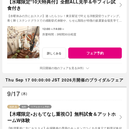
【水曜限定*10大特典付】全館ALL見学＆牛フィレ試
食付き
【水曜休みの方におススメ】迷ったらコレ！東京駅近で叶える洋館貸切ウェディング。
青く輝くステンドグラスでの感動挙式体験や、らせん階段が特徴の披露宴会場見学でイ
メージも膨らむはず！無料の牛フィレ試食付き。
12:00～
14:00～
3時間30分程度
フェア予約
詳しくみる
同日開催の他のフェアを見る(4件)
Thu Sep 17 00:00:00 JST 2026月開催のブライダルフェア
9/17
(木)
残席
無料
リアルタイム予約
【木曜限定×おもてなし重視◎】無料試食＆アットホ
ームW体験
【料理重視に方におススメ】会場隣接の専用のキッチンでつくる出来立て料理試食付