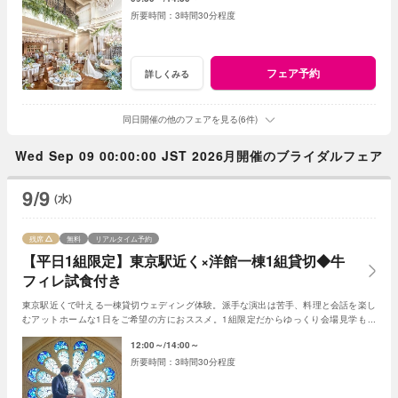
3時間30分程度
フェア予約
詳しくみる
同日開催の他のフェアを見る(6件)
Wed Sep 09 00:00:00 JST 2026月開催のブライダルフェア
9/9
(水)
残席
無料
リアルタイム予約
【平日1組限定】東京駅近く×洋館一棟1組貸切◆牛
フィレ試食付き
東京駅近くで叶える一棟貸切ウェディング体験。派手な演出は苦手、料理と会話を楽し
むアットホームな1日をご希望の方におススメ。1組限定だからゆっくり会場見学も可
能。人気アイテムから最大110万特典付き。
12:00～
14:00～
3時間30分程度