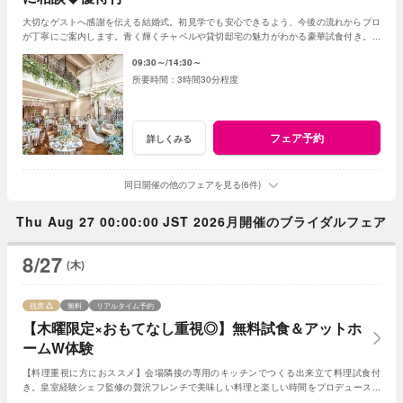
大切なゲストへ感謝を伝える結婚式。初見学でも安心できるよう、今後の流れからプロ
が丁寧にご案内します。青く輝くチャペルや貸切邸宅の魅力がわかる豪華試食付き。お
得に叶う初見学限定の優待もご用意。
09:30～
14:30～
3時間30分程度
フェア予約
詳しくみる
同日開催の他のフェアを見る(6件)
Thu Aug 27 00:00:00 JST 2026月開催のブライダルフェア
8/27
(木)
残席
無料
リアルタイム予約
【木曜限定×おもてなし重視◎】無料試食＆アットホ
ームW体験
【料理重視に方におススメ】会場隣接の専用のキッチンでつくる出来立て料理試食付
き。皇室経験シェフ監修の贅沢フレンチで美味しい料理と楽しい時間をプロデュース！
ゲストと距離の近いアットホームな結婚式が叶う。