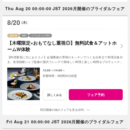
Thu Aug 20 00:00:00 JST 2026月開催のブライダルフェア
8/20
(木)
残席
無料
リアルタイム予約
【木曜限定×おもてなし重視◎】無料試食＆アットホ
ームW体験
【料理重視に方におススメ】会場隣接の専用のキッチンでつくる出来立て料理試食付
き。皇室経験シェフ監修の贅沢フレンチで美味しい料理と楽しい時間をプロデュース！
ゲストと距離の近いアットホームな結婚式が叶う。
12:00～
14:00～
3時間30分程度
フェア予約
詳しくみる
同日開催の他のフェアを見る(3件)
Fri Aug 21 00:00:00 JST 2026月開催のブライダルフェア