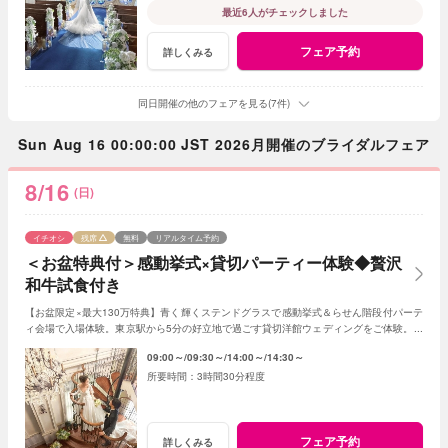
最近6人がチェックしました
フェア予約
詳しくみる
同日開催の他のフェアを見る(7件)
Sun Aug 16 00:00:00 JST 2026月開催のブライダルフェア
8/16
(日)
イチオシ
残席
無料
リアルタイム予約
＜お盆特典付＞感動挙式×貸切パーティー体験◆贅沢
和牛試食付き
【お盆限定×最大130万特典】青く輝くステンドグラスで感動挙式＆らせん階段付パーテ
ィ会場で入場体験。東京駅から5分の好立地で過ごす貸切洋館ウェディングをご体験。シ
ェフによるライブ演出付きの無料試食フェア。
09:00～
09:30～
14:00～
14:30～
3時間30分程度
フェア予約
詳しくみる