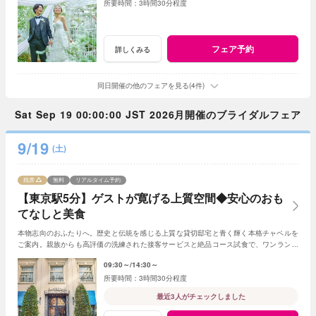
3時間30分程度
フェア予約
詳しくみる
同日開催の他のフェアを見る(4件)
Sat Sep 19 00:00:00 JST 2026月開催のブライダルフェア
9/19
(土)
残席
無料
リアルタイム予約
【東京駅5分】ゲストが寛げる上質空間◆安心のおも
てなしと美食
本物志向のおふたりへ。歴史と伝統を感じる上質な貸切邸宅と青く輝く本格チャペルを
ご案内。親族からも高評価の洗練された接客サービスと絶品コース試食で、ワンランク
上のおもてなしを確認できる安心のフェア。
09:30～
14:30～
3時間30分程度
最近3人がチェックしました