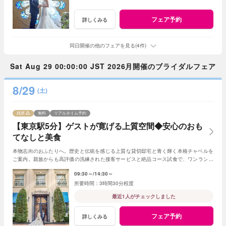
フェア予約
詳しくみる
同日開催の他のフェアを見る(4件)
Sat Aug 29 00:00:00 JST 2026月開催のブライダルフェア
8/29
(土)
残席
無料
リアルタイム予約
【東京駅5分】ゲストが寛げる上質空間◆安心のおも
てなしと美食
本物志向のおふたりへ。歴史と伝統を感じる上質な貸切邸宅と青く輝く本格チャペルを
ご案内。親族からも高評価の洗練された接客サービスと絶品コース試食で、ワンランク
上のおもてなしを確認できる安心のフェア。
09:30～
14:30～
3時間30分程度
最近1人がチェックしました
フェア予約
詳しくみる