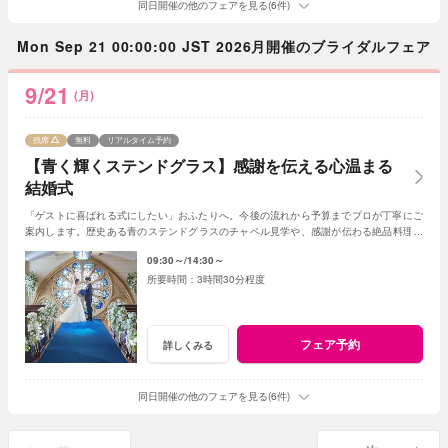
同日開催の他のフェアを見る(6件)
Mon Sep 21 00:00:00 JST 2026月開催のブライダルフェア
9/21
(月)
残席
無料
リアルタイム予約
【青く輝くステンドグラス】感謝を伝える心温まる
結婚式
「ゲストに喜ばれる式にしたい」おふたりへ。今後の流れから予算までプロが丁寧にご
案内します。歴史ある青のステンドグラスのチャペル見学や、感謝が伝わる絶品料理の
試食付き。初見学限定の特別優待もご用意。
09:30～
14:30～
3時間30分程度
フェア予約
詳しくみる
同日開催の他のフェアを見る(6件)