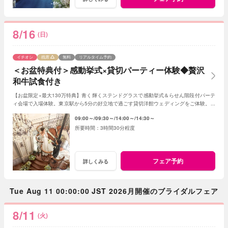
8/16
(日)
イチオシ
残席
無料
リアルタイム予約
＜お盆特典付＞感動挙式×貸切パーティー体験◆贅沢
和牛試食付き
【お盆限定×最大130万特典】青く輝くステンドグラスで感動挙式＆らせん階段付パーテ
ィ会場で入場体験。東京駅から5分の好立地で過ごす貸切洋館ウェディングをご体験。シ
ェフによるライブ演出付きの無料試食フェア。
09:00～
09:30～
14:00～
14:30～
3時間30分程度
フェア予約
詳しくみる
Tue Aug 11 00:00:00 JST 2026月開催のブライダルフェア
8/11
(火)