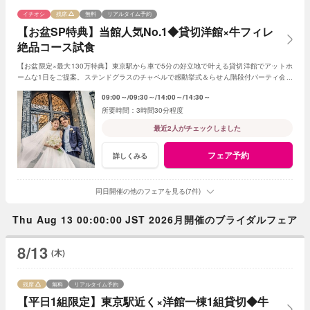
イチオシ
残席
無料
リアルタイム予約
【お盆SP特典】当館人気No.1◆貸切洋館×牛フィレ
絶品コース試食
【お盆限定×最大130万特典】東京駅から車で5分の好立地で叶える貸切洋館でアットホ
ームな1日をご提案。ステンドグラスのチャペルで感動挙式＆らせん階段付パーティ会場
で入場体験付きでイメージも膨らむず。
09:00～
09:30～
14:00～
14:30～
3時間30分程度
最近2人がチェックしました
フェア予約
詳しくみる
同日開催の他のフェアを見る(7件)
Thu Aug 13 00:00:00 JST 2026月開催のブライダルフェア
8/13
(木)
残席
無料
リアルタイム予約
【平日1組限定】東京駅近く×洋館一棟1組貸切◆牛