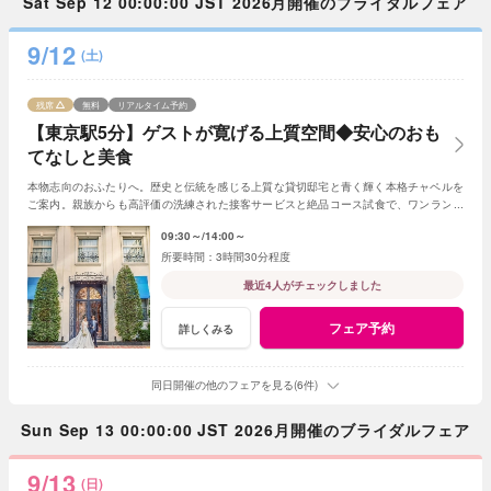
Sat Sep 12 00:00:00 JST 2026月開催のブライダルフェア
9/12
(土)
残席
無料
リアルタイム予約
【東京駅5分】ゲストが寛げる上質空間◆安心のおも
てなしと美食
本物志向のおふたりへ。歴史と伝統を感じる上質な貸切邸宅と青く輝く本格チャペルを
ご案内。親族からも高評価の洗練された接客サービスと絶品コース試食で、ワンランク
上のおもてなしを確認できる安心のフェア。
09:30～
14:00～
3時間30分程度
最近4人がチェックしました
フェア予約
詳しくみる
同日開催の他のフェアを見る(6件)
Sun Sep 13 00:00:00 JST 2026月開催のブライダルフェア
9/13
(日)