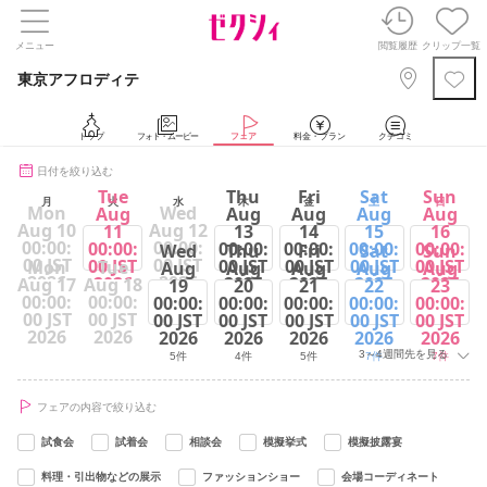
メニュー
閲覧履歴
クリップ一覧
東京アフロディテ
トップ
フォト・ムービー
フェア
料金・プラン
クチコミ
日付を絞り込む
Tue
Thu
Fri
Sat
Sun
月
火
水
木
金
土
日
Mon
Wed
Aug
Aug
Aug
Aug
Aug
Aug 10
Aug 12
11
13
14
15
16
00:00:
00:00:
00:00:
00:00:
00:00:
00:00:
00:00:
Wed
Thu
Fri
Sat
Sun
00 JST
00 JST
00 JST
00 JST
00 JST
00 JST
00 JST
Mon
Tue
Aug
Aug
Aug
Aug
Aug
2026
2026
2026
2026
2026
2026
2026
Aug 17
Aug 18
19
20
21
22
23
00:00:
00:00:
00:00:
00:00:
00:00:
00:00:
00:00:
8件
4件
5件
8件
8件
00 JST
00 JST
00 JST
00 JST
00 JST
00 JST
00 JST
2026
2026
2026
2026
2026
2026
2026
3～4週間先を見る
5件
4件
5件
7件
7件
フェアの内容で絞り込む
試食会
試着会
相談会
模擬挙式
模擬披露宴
料理・引出物などの展示
ファッションショー
会場コーディネート