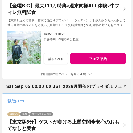
【金曜BIG】最大110万特典×週末同様ALL体験×牛フ
ィレ無料試食
【東京駅近くの貸切一軒家で過ごすプライベートウェディング】少人数から大人数まで
対応可能◎牛フィレなど使った豪華フレンチ無料試食付きで初見学の方にもおススメ！
＜金曜限定◆最大110万円のBIG特典付き＞
12:00～
14:00～
3時間30分程度
フェア予約
詳しくみる
同日開催の他のフェアを見る(4件)
Sat Sep 05 00:00:00 JST 2026月開催のブライダルフェア
9/5
(土)
残席
無料
リアルタイム予約
【東京駅5分】ゲストが寛げる上質空間◆安心のおも
てなしと美食