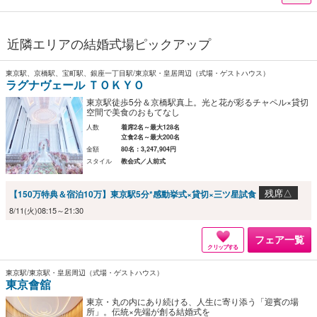
近隣エリアの結婚式場ピックアップ
東京駅、京橋駅、宝町駅、銀座一丁目駅/東京駅・皇居周辺（式場・ゲストハウス）
ラグナヴェール ＴＯＫＹＯ
東京駅徒歩5分＆京橋駅真上。光と花が彩るチャペル×貸切
空間で美食のおもてなし
人数
着席2名～最大128名
立食2名～最大200名
金額
80名：3,247,904円
スタイル
教会式／人前式
残席△
【150万特典＆宿泊10万】東京駅5分*感動挙式×貸切×三ツ星試食
8/11(火)08:15～21:30
フェア一覧
クリップする
東京駅/東京駅・皇居周辺（式場・ゲストハウス）
東京會舘
東京・丸の内にあり続ける、人生に寄り添う「迎賓の場
所」。伝統×先端が創る結婚式を