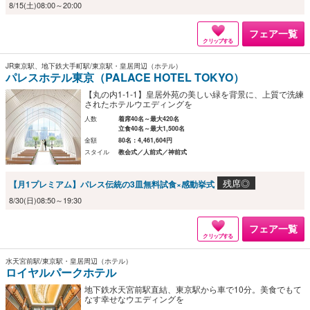
8/15(土)08:00～20:00
フェア一覧
クリップする
JR東京駅、地下鉄大手町駅/東京駅・皇居周辺（ホテル）
パレスホテル東京（PALACE HOTEL TOKYO）
【丸の内1-1-1】皇居外苑の美しい緑を背景に、上質で洗練
されたホテルウエディングを
人数
着席40名～最大420名
立食40名～最大1,500名
金額
80名：4,461,604円
スタイル
教会式／人前式／神前式
残席◎
【月1プレミアム】パレス伝統の3皿無料試食×感動挙式
8/30(日)08:50～19:30
フェア一覧
クリップする
水天宮前駅/東京駅・皇居周辺（ホテル）
ロイヤルパークホテル
地下鉄水天宮前駅直結、東京駅から車で10分。美食でもて
なす幸せなウエディングを