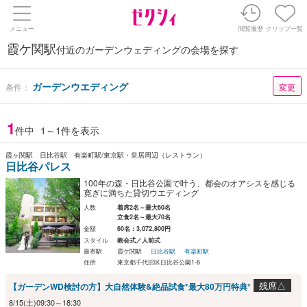
メニュー
閲覧履歴
クリップ一覧
霞ケ関駅
付近のガーデンウェディングの会場を探す
ガーデンウエディング
条件：
変更
1
件中
1～1件を表示
霞ヶ関駅 日比谷駅 有楽町駅/東京駅・皇居周辺（レストラン）
日比谷パレス
100年の森・日比谷公園で叶う、都会のオアシスを感じる
寛ぎに満ちた貸切ウエディング
人数
着席2名～最大60名
立食2名～最大70名
金額
60名：3,072,800円
スタイル
教会式／人前式
最寄駅
霞ケ関駅
日比谷駅
有楽町駅
住所
東京都千代田区日比谷公園1-6
残席△
【ガーデンWD検討の方】大自然体験&絶品試食*最大80万円特典*
8/15(土)09:30～18:30