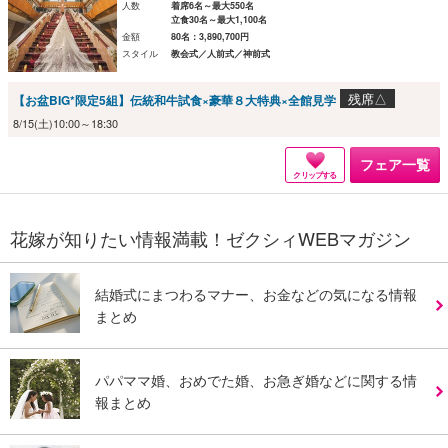
人数
着席6名～最大550名
立食30名～最大1,100名
金額
80名：3,890,700円
スタイル
教会式／人前式／神前式
残席△
【お盆BIG*限定5組】伝統和牛試食×豪華８大特典×全館見学
8/15(土)10:00～18:30
フェア一覧
クリップする
花嫁が知りたい情報満載！ゼクシィWEBマガジン
結婚式にまつわるマナー、お金などの気になる情報
まとめ
パパママ婚、おめでた婚、お急ぎ婚などに関する情
報まとめ