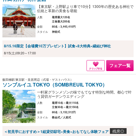
【東京駅・上野駅より車で10分】1300年の歴史ある神社で
伝統と革新の美食を堪能
人数
着席最大120名
立食最大200名
金額
80名：3,445,410円
スタイル
神前式
8/15.16限定【会場費10万プレゼント】試食×8大特典×縁結び神社
8/15(土)09:20～17:00
フェア一覧
クリップする
飯田橋駅/東京駅・皇居周辺（式場・ゲストハウス）
ソンブルイユ TOKYO（SOMBREUIL TOKYO）
一軒家グランメゾンの味でもてなす特別な時間。都心で叶
う貸切ガーデンウエディング
人数
着席10名～最大110名
立食30名～最大150名
金額
80名：3,152,512円
スタイル
教会式／人前式
残席◎
＜初見学におすすめ＞1組貸切邸宅×美食×おもてなし体験フェア