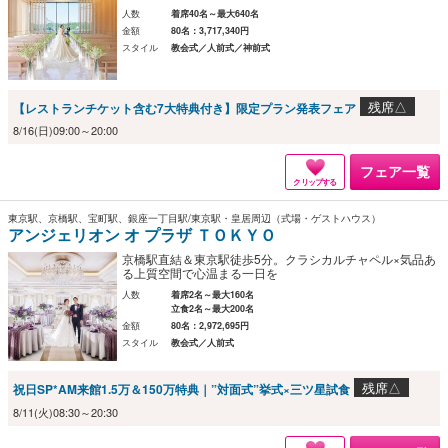
人数
着席40名～最大640名
金額
80名：3,717,340円
スタイル
教会式／人前式／神前式
残席△
【レストランチケット含む7大特典付き】限定プラン発表フェア
8/16(日)09:00～20:00
フェア一覧
クリップする
東京駅、京橋駅、宝町駅、銀座一丁目駅/東京駅・皇居周辺（式場・ゲストハウス）
アンジェリオン オ プラザ ＴＯＫＹＯ
京橋駅直結＆東京駅徒歩5分。クラシカルチャペル×気品あ
る上質空間で心温まる一日を
人数
着席2名～最大160名
立食2名～最大200名
金額
80名：2,972,695円
スタイル
教会式／人前式
残席△
祝日SP*AM来館1.5万＆150万特典｜”対面式”挙式×三ツ星試食
8/11(火)08:30～20:30