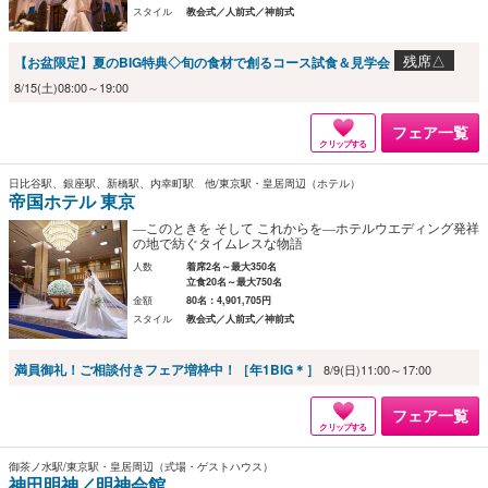
スタイル
教会式／人前式／神前式
残席△
【お盆限定】夏のBIG特典◇旬の食材で創るコース試食＆見学会
8/15(土)08:00～19:00
フェア一覧
クリップする
日比谷駅、銀座駅、新橋駅、内幸町駅 他/東京駅・皇居周辺（ホテル）
帝国ホテル 東京
―このときを そして これからを―ホテルウエディング発祥
の地で紡ぐタイムレスな物語
人数
着席2名～最大350名
立食20名～最大750名
金額
80名：4,901,705円
スタイル
教会式／人前式／神前式
満員御礼！ご相談付きフェア増枠中！［年1BIG＊］
8/9(日)11:00～17:00
フェア一覧
クリップする
御茶ノ水駅/東京駅・皇居周辺（式場・ゲストハウス）
神田明神／明神会館