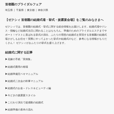
首都圏のブライダルフェア
埼玉県
千葉県
東京都
神奈川県
【ゼクシィ 首都圏の結婚式場・挙式・披露宴会場】をご覧のみなさまへ
ゼクシィでは、首都圏の結婚式・挙式に関する総合情報をお届けします。結婚式場やドレ
ス・指輪など結婚式当日に関わることはもちろん、準備のためのブライダルエステまでサ
ポート！ゲストに喜ばれる挙式の演出、ふたりの理想の結婚式を実現する首都圏の結婚式
場さがしもお任せ！実際にやってよかった挙式や結婚式のなど、参考になる情報がもりだ
くさん！ ゼクシィがおふたりの挙式を盛り上げます。
結婚式に関する記事
花嫁の手紙「実例集」
結婚式費用の相場
結婚準備完ペキマニュアル
結婚式二次会の幹事マニュアル
結婚式のお金～ドレス＆ビューティ編
今どきの披露宴スタイル
こだわり演出で超感動の結婚式
結婚準備の基本の流れ