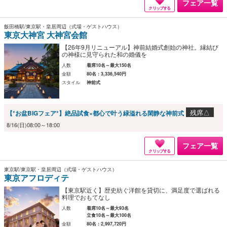
フェア一覧
クリップする
飯田橋駅/東京駅・皇居周辺（式場・ゲストハウス）
東京大神宮 大神宮会館
【26年9月リニューアル】神前結婚式創始の神社。縁結び
の神様に見守られた和の婚儀を
人数
着席10名～最大150名
金額
80名：3,336,540円
スタイル
神前式
残席△
【*お盆BIGフェア*】絶品試食×都心で叶う緑溢れる閑静な神前式
8/16(日)08:00～18:00
フェア一覧
クリップする
東京駅/東京駅・皇居周辺（式場・ゲストハウス）
東京アフロディテ
【東京駅近く】歴史紡ぐ洋館を貸切に、満足度で選ばれる
料理でおもてなし
人数
着席10名～最大93名
立食10名～最大100名
金額
80名：2,997,720円