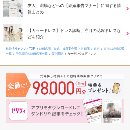
友人、職場などへの【結婚報告マナー】に関する情
報まとめ
【カラードレス】ドレス診断、注目の花嫁ドレスな
どを紹介
結婚情報ゼクシィTOP
結婚式場、挙式、披露宴会場
首都圏
東京
東京の結婚式場
一覧
千代田区の結婚式場一覧
霞ケ関駅
ガーデンウェディング