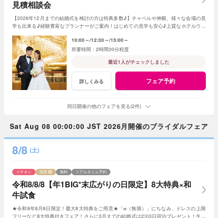
見積相談会
【2026年12月までの結婚式を検討の方は特典多数♪】チャペルや神殿、様々な会場の見
学も出来る♪経験豊富なプランナーがご案内！はじめての見学も安心♪上質なホテルウエ
ディングを体感ください。
10:00～
12:30～
15:00～
2時間30分程度
最近1人がチェックしました
フェア予約
詳しくみる
同日開催の他のフェアを見る(2件)
Sat Aug 08 00:00:00 JST 2026月開催のブライダルフェア
8/8
(土)
イチオシ
残席
無料
リアルタイム予約
令和8/8/8【年1BIG*末広がりの日限定】8大特典×和
牛試食
★令和8年8月8日限定！最大8大特典をご用意★「∞（無限）」にちなみ、ドレスの上限
フリーなど8大特典付きフェア！さらに3月までの結婚式は2泊3日宿泊プレゼント！午前