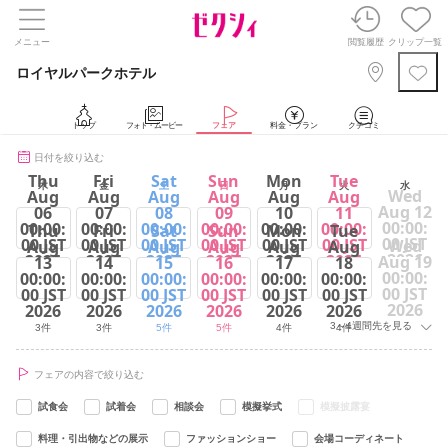
メニュー
閲覧履歴
クリップ一覧
ロイヤルパークホテル
トップ
フォト・ムービー
フェア
料金・プラン
クチコミ
日付を絞り込む
Thu
Fri
Sat
Sun
Mon
Tue
木
金
土
日
月
火
水
Wed
Aug
Aug
Aug
Aug
Aug
Aug
Aug 12
06
07
08
09
10
11
00:00:
00:00:
00:00:
00:00:
00:00:
00:00:
00:00:
Thu
Fri
Sat
Sun
Mon
Tue
00 JST
00 JST
00 JST
00 JST
00 JST
00 JST
00 JST
Wed
Aug
Aug
Aug
Aug
Aug
Aug
2026
2026
2026
2026
2026
2026
2026
Aug 19
13
14
15
16
17
18
00:00:
00:00:
00:00:
00:00:
00:00:
00:00:
00:00:
3件
3件
5件
5件
4件
1件
00 JST
00 JST
00 JST
00 JST
00 JST
00 JST
00 JST
2026
2026
2026
2026
2026
2026
2026
3～4週間先を見る
3件
3件
5件
5件
4件
4件
フェアの内容で絞り込む
試食会
試着会
相談会
模擬挙式
模擬披露宴
料理・引出物などの展示
ファッションショー
会場コーディネート