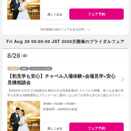
フェア予約
詳しくみる
同日開催の他のフェアを見る(2件)
Fri Aug 28 00:00:00 JST 2026月開催のブライダルフェア
8/28
(金)
残席
無料
リアルタイム予約
【初見学も安心】チャペル入場体験×会場見学×安心
見積相談会
【2026年12月までの結婚式を検討の方は特典多数♪】チャペルや神殿、様々な会場の見
学も出来る♪経験豊富なプランナーがご案内！はじめての見学も安心♪上質なホテルウエ
ディングを体感ください。
10:00～
12:30～
15:00～
2時間30分程度
フェア予約
詳しくみる