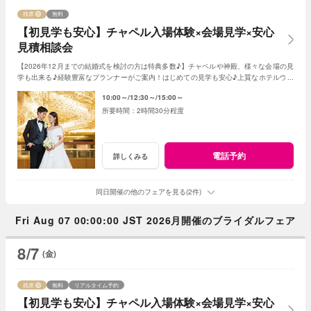
残席
無料
【初見学も安心】チャペル入場体験×会場見学×安心
見積相談会
【2026年12月までの結婚式を検討の方は特典多数♪】チャペルや神殿、様々な会場の見
学も出来る♪経験豊富なプランナーがご案内！はじめての見学も安心♪上質なホテルウエ
ディングを体感ください。
10:00～
12:30～
15:00～
2時間30分程度
電話予約
詳しくみる
同日開催の他のフェアを見る(2件)
Fri Aug 07 00:00:00 JST 2026月開催のブライダルフェア
8/7
(金)
残席
無料
リアルタイム予約
【初見学も安心】チャペル入場体験×会場見学×安心