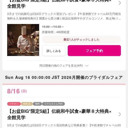
全館見学
3月までの結婚式は2泊3日デラックス宿泊プレゼント【午前来館でチャペル20万円相当
無料＆入場体験特典付】開業から受け継ぐ絶品伝統和牛やダブルコンソメ、映えNo.1デ
ザートなど贅沢試食が出来る限定フェア
10:00～
14:30～
4時間程度
最近1人がチェックしました
フェア予約
詳しくみる
同日開催の他のフェアを見る(4件)
Sun Aug 16 00:00:00 JST 2026月開催のブライダルフェア
8/16
(日)
イチオシ
残席
無料
リアルタイム予約
【お盆BIG*限定5組】伝統和牛試食×豪華８大特典×
全館見学
3月までの結婚式は2泊3日デラックス宿泊特典など特典多数！【午前来館でチャペル20