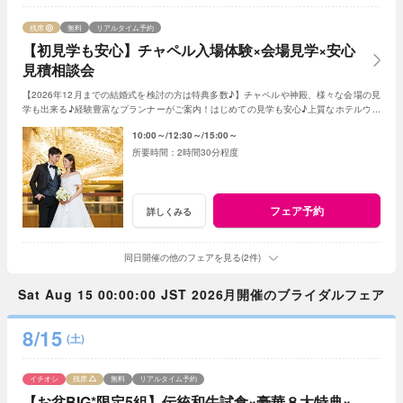
残席
無料
リアルタイム予約
【初見学も安心】チャペル入場体験×会場見学×安心
見積相談会
【2026年12月までの結婚式を検討の方は特典多数♪】チャペルや神殿、様々な会場の見
学も出来る♪経験豊富なプランナーがご案内！はじめての見学も安心♪上質なホテルウエ
ディングを体感ください。
10:00～
12:30～
15:00～
2時間30分程度
フェア予約
詳しくみる
同日開催の他のフェアを見る(2件)
Sat Aug 15 00:00:00 JST 2026月開催のブライダルフェア
8/15
(土)
イチオシ
残席
無料
リアルタイム予約
【お盆BIG*限定5組】伝統和牛試食×豪華８大特典×