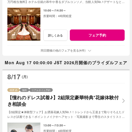
万円相当無料】ホテル伝統の和牛や香るダブルコンソメ、当館人気No.1デザートなど贅
沢試食が出来る限定フェア
10:00～
14:30～
4時間程度
フェア予約
詳しくみる
同日開催の他のフェアを見る(4件)
Mon Aug 17 00:00:00 JST 2026月開催のブライダルフェア
8/17
(月)
残席
無料
リアルタイム予約
【憧れのドレス試着♪】2組限定豪華特典*花嫁体験付
き相談会
【2組限定★体験型フェア】お洒落花嫁人気No.1！トレンドから王道まで取りそろえたド
レスが試着できる！ポイントメイクやヘアセット・写真撮影まで専任のスタイリストが
サポートしながら花嫁体験を♪
13:00～
13:30～
4時間程度