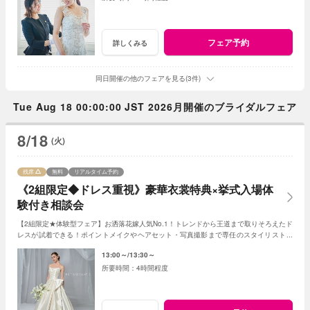
フェア予約
詳しくみる
同日開催の他のフェアを見る(3件)
Tue Aug 18 00:00:00 JST 2026月開催のブライダルフェア
8/18
(火)
残席
無料
リアルタイム予約
《2組限定◆ドレス重視》豪華衣裳特典×挙式入場体
験付き相談会
【2組限定★体験型フェア】お洒落花嫁人気No.1！トレンドから王道まで取りそろえたド
レスが試着できる！ポイントメイクやヘアセット・写真撮影まで専任のスタイリストが
サポートしながら花嫁体験を♪
13:00～
13:30～
4時間程度