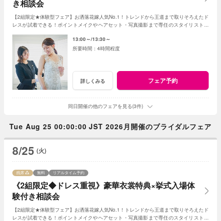
き相談会
【2組限定★体験型フェア】お洒落花嫁人気No.1！トレンドから王道まで取りそろえたド
レスが試着できる！ポイントメイクやヘアセット・写真撮影まで専任のスタイリストが
サポートしながら花嫁体験を♪
13:00～
13:30～
4時間程度
フェア予約
詳しくみる
同日開催の他のフェアを見る(3件)
Tue Aug 25 00:00:00 JST 2026月開催のブライダルフェア
8/25
(火)
残席
無料
リアルタイム予約
《2組限定◆ドレス重視》豪華衣裳特典×挙式入場体
験付き相談会
【2組限定★体験型フェア】お洒落花嫁人気No.1！トレンドから王道まで取りそろえたド
レスが試着できる！ポイントメイクやヘアセット・写真撮影まで専任のスタイリストが