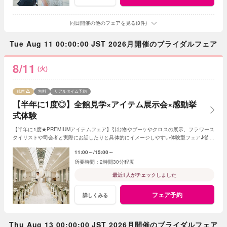
同日開催の他のフェアを見る(3件)
Tue Aug 11 00:00:00 JST 2026月開催のブライダルフェア
8/11
(火)
残席
無料
リアルタイム予約
【半年に1度◎】全館見学×アイテム展示会×感動挙
式体験
【半年に1度★PREMIUMアイテムフェア】引出物やブーケやクロスの展示、フラワース
タイリストや司会者と実際にお話したりと具体的にイメージしやすい体験型フェア♪後日
絶品和牛の試食会も無料で参加できる！
11:00～
15:00～
2時間30分程度
最近1人がチェックしました
フェア予約
詳しくみる
Thu Aug 13 00:00:00 JST 2026月開催のブライダルフェア