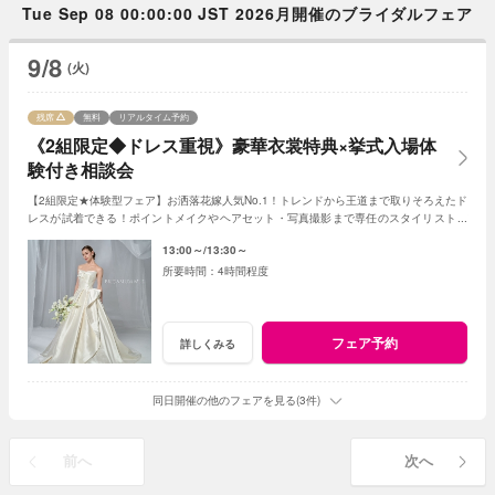
Tue Sep 08 00:00:00 JST 2026月開催のブライダルフェア
9/8
(火)
残席
無料
リアルタイム予約
《2組限定◆ドレス重視》豪華衣裳特典×挙式入場体
験付き相談会
【2組限定★体験型フェア】お洒落花嫁人気No.1！トレンドから王道まで取りそろえたド
レスが試着できる！ポイントメイクやヘアセット・写真撮影まで専任のスタイリストが
サポートしながら花嫁体験を♪
13:00～
13:30～
4時間程度
フェア予約
詳しくみる
同日開催の他のフェアを見る(3件)
前へ
次へ