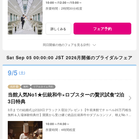
10:00～
12:30～
15:00～
2時間30分程度
フェア予約
詳しくみる
同日開催の他のフェアを見る(2件)
Sat Sep 05 00:00:00 JST 2026月開催のブライダルフェア
9/5
(土)
残席
無料
リアルタイム予約
当館人気No1★伝統和牛×ロブスターの贅沢試食*2泊
3日特典
3月までの結婚式は2泊3日デラックス宿泊プレゼント【午前来館でチャペル20万円相当
無料＆入場体験特典付】開業から受け継ぐ絶品伝統和牛やダブルコンソメ、映えNo.1デ
ザートなど贅沢試食が出来る限定フェア
10:00～
14:30～
4時間程度