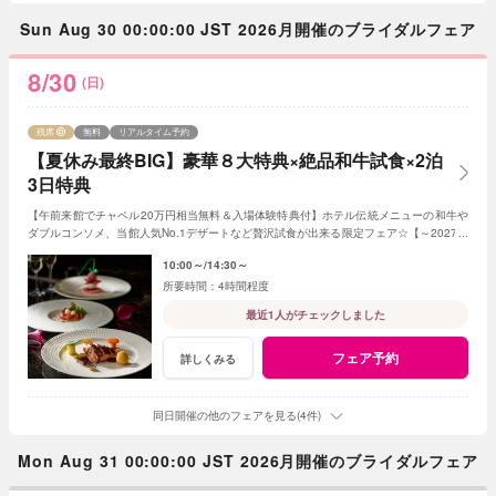
Sun Aug 30 00:00:00 JST 2026月開催のブライダルフェア
8/30
(日)
残席
無料
リアルタイム予約
【夏休み最終BIG】豪華８大特典×絶品和牛試食×2泊
3日特典
【午前来館でチャペル20万円相当無料＆入場体験特典付】ホテル伝統メニューの和牛や
ダブルコンソメ、当館人気No.1デザートなど贅沢試食が出来る限定フェア☆【～2027年
3月を検討の方は特典多数♪】
10:00～
14:30～
4時間程度
最近1人がチェックしました
フェア予約
詳しくみる
同日開催の他のフェアを見る(4件)
Mon Aug 31 00:00:00 JST 2026月開催のブライダルフェア