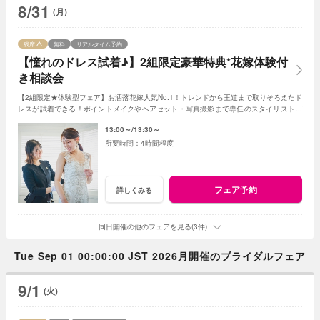
8/31
(月)
残席
無料
リアルタイム予約
【憧れのドレス試着♪】2組限定豪華特典*花嫁体験付
き相談会
【2組限定★体験型フェア】お洒落花嫁人気No.1！トレンドから王道まで取りそろえたド
レスが試着できる！ポイントメイクやヘアセット・写真撮影まで専任のスタイリストが
サポートしながら花嫁体験を♪
13:00～
13:30～
4時間程度
フェア予約
詳しくみる
同日開催の他のフェアを見る(3件)
Tue Sep 01 00:00:00 JST 2026月開催のブライダルフェア
9/1
(火)