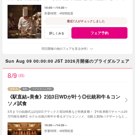
来館はチャペル挙式無料に♪
10:00～
14:30～
4時間程度
最近7人がチェックしました
フェア予約
詳しくみる
同日開催の他のフェアを見る(4件)
Sun Aug 09 00:00:00 JST 2026月開催のブライダルフェア
8/9
(日)
残席
無料
リアルタイム予約
《駅直結×美食》2泊3日WDが叶う◎伝統和牛＆コン
ソメ試食
3月までの結婚式は2泊3日デラックス宿泊特典など特典多数！【午前来館でチャペル20
万円相当無料】ホテル伝統の和牛や香るダブルコンソメ、当館人気No.1デザートなど贅
沢試食が出来る限定フェア
10:00～
14:30～
4時間程度