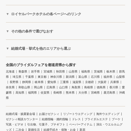
ロイヤルパークホテルの各ページへのリンク
その他の条件で選びなおす
結婚式場・挙式を他のエリアから選ぶ
全国のブライダルフェアを都道府県から探す
北海道
青森県
岩手県
宮城県
秋田県
山形県
福島県
茨城県
栃木県
群馬
県
埼玉県
千葉県
東京都
神奈川県
新潟県
富山県
石川県
福井県
山梨県
長野県
静岡県
岐阜県
愛知県
三重県
滋賀県
京都府
大阪府
兵庫県
奈良県
和歌山県
岡山県
広島県
山口県
鳥取県
島根県
徳島県
香川県
愛
媛県
高知県
福岡県
佐賀県
長崎県
熊本県
大分県
宮崎県
鹿児島県
沖縄
県
結婚式場・披露宴会場
お届けゼクシィ
リゾートウエディング
海外ウエディング
ゼクシィ相談カウンター
結婚指輪・婚約指輪
ドレス
ブライダルエステ
ブーケ
写真・ビデオ
引出物、引菓子、プチギフト
ペーパーアイテム
演出・ウエルカムグ
ッズ
二次会
新婚生活
結婚手続き・保険・お金
新居