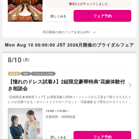
最近2人がチェックしました
フェア予約
詳しくみる
同日開催の他のフェアを見る(4件)
Mon Aug 10 00:00:00 JST 2026月開催のブライダルフェア
8/10
(月)
残席
無料
リアルタイム予約
【憧れのドレス試着♪】2組限定豪華特典*花嫁体験付
き相談会
【2組限定★体験型フェア】お洒落花嫁人気No.1！トレンドから王道まで取りそろえたド
レスが試着できる！ポイントメイクやヘアセット・写真撮影まで専任のスタイリストが
サポートしながら花嫁体験を♪
13:00～
13:30～
4時間程度
フェア予約
詳しくみる