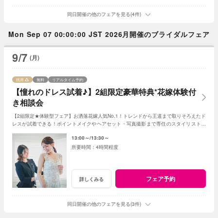
同日開催の他のフェアを見る(4件)
Mon Sep 07 00:00:00 JST 2026月開催のブライダルフェア
9/7
(月)
残席
無料
リアルタイム予約
【憧れのドレス試着♪】2組限定豪華特典*花嫁体験付
き相談会
【2組限定★体験型フェア】お洒落花嫁人気No.1！トレンドから王道まで取りそろえたド
レスが試着できる！ポイントメイクやヘアセット・写真撮影まで専任のスタイリストが
サポートしながら花嫁体験を♪
13:00～
13:30～
4時間程度
フェア予約
詳しくみる
同日開催の他のフェアを見る(3件)