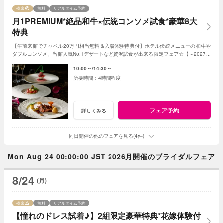
残席
無料
リアルタイム予約
月1PREMIUM*絶品和牛×伝統コンソメ試食*豪華8大
特典
【午前来館でチャペル20万円相当無料＆入場体験特典付】ホテル伝統メニューの和牛や
ダブルコンソメ、当館人気No.1デザートなど贅沢試食が出来る限定フェア☆【～2027年
3月を検討の方は特典多数♪】
10:00～
14:30～
4時間程度
フェア予約
詳しくみる
同日開催の他のフェアを見る(4件)
Mon Aug 24 00:00:00 JST 2026月開催のブライダルフェア
8/24
(月)
残席
無料
リアルタイム予約
【憧れのドレス試着♪】2組限定豪華特典*花嫁体験付