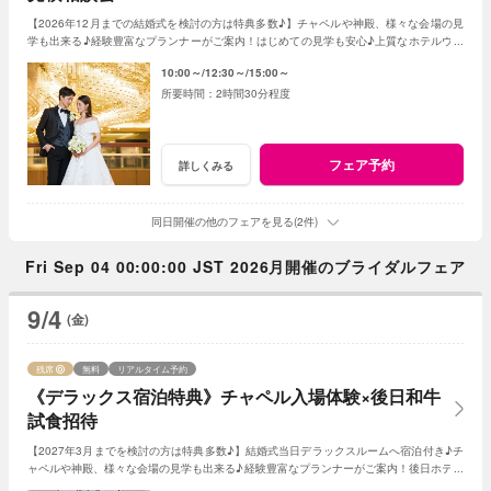
【2026年12月までの結婚式を検討の方は特典多数♪】チャペルや神殿、様々な会場の見
学も出来る♪経験豊富なプランナーがご案内！はじめての見学も安心♪上質なホテルウエ
ディングを体感ください。
10:00～
12:30～
15:00～
2時間30分程度
フェア予約
詳しくみる
同日開催の他のフェアを見る(2件)
Fri Sep 04 00:00:00 JST 2026月開催のブライダルフェア
9/4
(金)
残席
無料
リアルタイム予約
《デラックス宿泊特典》チャペル入場体験×後日和牛
試食招待
【2027年3月までを検討の方は特典多数♪】結婚式当日デラックスルームへ宿泊付き♪チ
ャペルや神殿、様々な会場の見学も出来る♪経験豊富なプランナーがご案内！後日ホテル
伝統和牛の無料試食へご招待します★