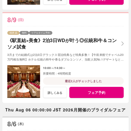
8/9
(日)
残席
無料
リアルタイム予約
《駅直結×美食》2泊3日WDが叶う◎伝統和牛＆コン
ソメ試食
3月までの結婚式は2泊3日デラックス宿泊特典など特典多数！【午前来館でチャペル20
万円相当無料】ホテル伝統の和牛や香るダブルコンソメ、当館人気No.1デザートなど贅
沢試食が出来る限定フェア
10:00～
14:30～
4時間程度
最近2人がチェックしました
フェア予約
詳しくみる
Thu Aug 06 00:00:00 JST 2026月開催のブライダルフェア
8/6
(木)