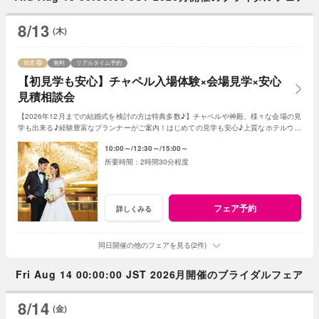
8/13
(木)
残席
無料
リアルタイム予約
【初見学も安心】チャペル入場体験×会場見学×安心
見積相談会
【2026年12月までの結婚式を検討の方は特典多数♪】チャペルや神殿、様々な会場の見
学も出来る♪経験豊富なプランナーがご案内！はじめての見学も安心♪上質なホテルウエ
ディングを体感ください。
10:00～
12:30～
15:00～
2時間30分程度
フェア予約
詳しくみる
同日開催の他のフェアを見る(2件)
Fri Aug 14 00:00:00 JST 2026月開催のブライダルフェア
8/14
(金)