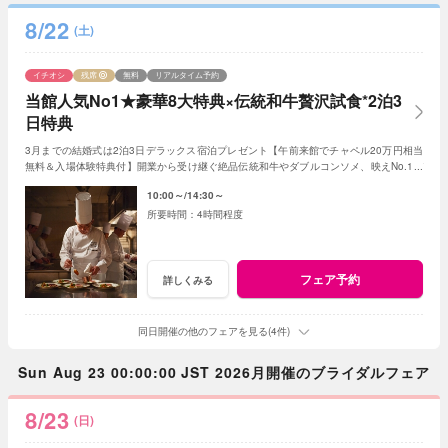
8/22
(土)
イチオシ
残席
無料
リアルタイム予約
当館人気No1★豪華8大特典×伝統和牛贅沢試食*2泊3
日特典
3月までの結婚式は2泊3日デラックス宿泊プレゼント【午前来館でチャペル20万円相当
無料＆入場体験特典付】開業から受け継ぐ絶品伝統和牛やダブルコンソメ、映えNo.1デ
ザートなど贅沢試食が出来る限定フェア
10:00～
14:30～
4時間程度
フェア予約
詳しくみる
同日開催の他のフェアを見る(4件)
Sun Aug 23 00:00:00 JST 2026月開催のブライダルフェア
8/23
(日)