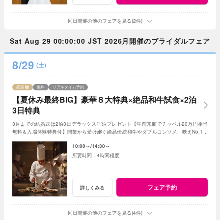
同日開催の他のフェアを見る(2件)
Sat Aug 29 00:00:00 JST 2026月開催のブライダルフェア
8/29
(土)
残席
無料
リアルタイム予約
【夏休み最終BIG】豪華８大特典×絶品和牛試食×2泊
3日特典
3月までの結婚式は2泊3日デラックス宿泊プレゼント【午前来館でチャペル20万円相当
無料＆入場体験特典付】開業から受け継ぐ絶品伝統和牛やダブルコンソメ、映えNo.1デ
ザートなど贅沢試食が出来る限定フェア
10:00～
14:30～
4時間程度
フェア予約
詳しくみる
同日開催の他のフェアを見る(4件)