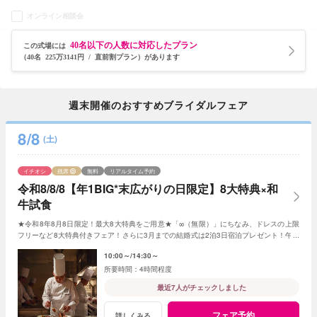
オンライン相談会
40名以下の人数に対応したプラン
この式場には
（40名 225万3141円 / 直前割プラン）があります
週末開催のおすすめブライダルフェア
8/8
(土)
イチオシ
残席
無料
リアルタイム予約
令和8/8/8【年1BIG*末広がりの日限定】8大特典×和
牛試食
★令和8年8月8日限定！最大8大特典をご用意★「∞（無限）」にちなみ、ドレスの上限
フリーなど8大特典付きフェア！さらに3月までの結婚式は2泊3日宿泊プレゼント！午前
来館はチャペル挙式無料に♪
10:00～
14:30～
4時間程度
最近7人がチェックしました
フェア予約
詳しくみる