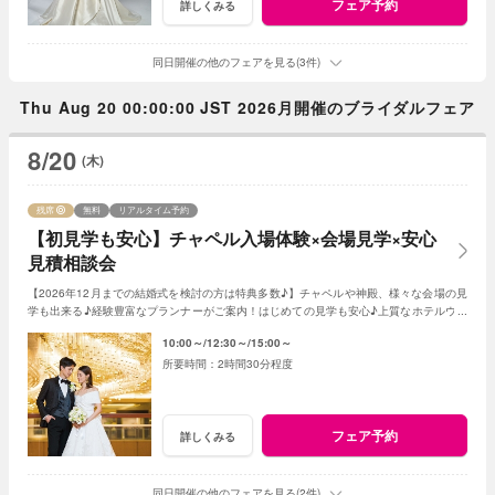
フェア予約
詳しくみる
同日開催の他のフェアを見る(3件)
Thu Aug 20 00:00:00 JST 2026月開催のブライダルフェア
8/20
(木)
残席
無料
リアルタイム予約
【初見学も安心】チャペル入場体験×会場見学×安心
見積相談会
【2026年12月までの結婚式を検討の方は特典多数♪】チャペルや神殿、様々な会場の見
学も出来る♪経験豊富なプランナーがご案内！はじめての見学も安心♪上質なホテルウエ
ディングを体感ください。
10:00～
12:30～
15:00～
2時間30分程度
フェア予約
詳しくみる
同日開催の他のフェアを見る(2件)