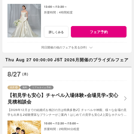
サポートしながら花嫁体験を♪
13:00～
13:30～
4時間程度
フェア予約
詳しくみる
同日開催の他のフェアを見る(3件)
Thu Aug 27 00:00:00 JST 2026月開催のブライダルフェア
8/27
(木)
残席
無料
リアルタイム予約
【初見学も安心】チャペル入場体験×会場見学×安心
見積相談会
【2026年12月までの結婚式を検討の方は特典多数♪】チャペルや神殿、様々な会場の見
学も出来る♪経験豊富なプランナーがご案内！はじめての見学も安心♪上質なホテルウエ
ディングを体感ください。
10:00～
12:30～
15:00～
2時間30分程度