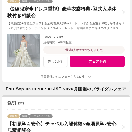
残席
無料
リアルタイム予約
《2組限定◆ドレス重視》豪華衣裳特典×挙式入場体
験付き相談会
【2組限定★体験型フェア】お洒落花嫁人気No.1！トレンドから王道まで取りそろえたド
レスが試着できる！ポイントメイクやヘアセット・写真撮影まで専任のスタイリストが
サポートしながら花嫁体験を♪
13:00～
13:30～
4時間程度
最近3人がチェックしました
フェア予約
詳しくみる
同日開催の他のフェアを見る(3件)
Thu Sep 03 00:00:00 JST 2026月開催のブライダルフェア
9/3
(木)
残席
無料
リアルタイム予約
【初見学も安心】チャペル入場体験×会場見学×安心
見積相談会