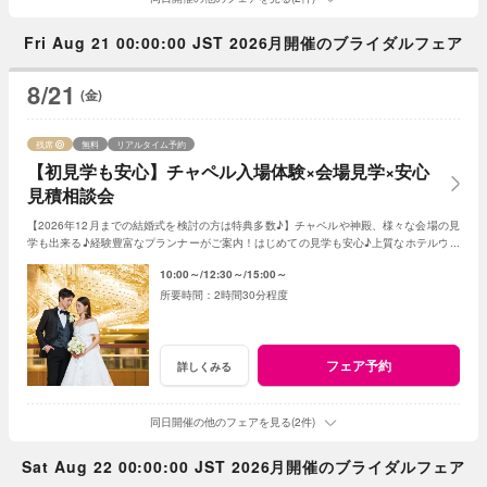
Fri Aug 21 00:00:00 JST 2026月開催のブライダルフェア
8/21
(金)
残席
無料
リアルタイム予約
【初見学も安心】チャペル入場体験×会場見学×安心
見積相談会
【2026年12月までの結婚式を検討の方は特典多数♪】チャペルや神殿、様々な会場の見
学も出来る♪経験豊富なプランナーがご案内！はじめての見学も安心♪上質なホテルウエ
ディングを体感ください。
10:00～
12:30～
15:00～
2時間30分程度
フェア予約
詳しくみる
同日開催の他のフェアを見る(2件)
Sat Aug 22 00:00:00 JST 2026月開催のブライダルフェア