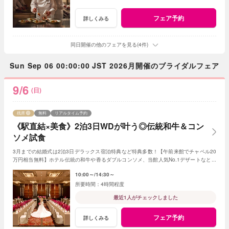
フェア予約
詳しくみる
同日開催の他のフェアを見る(4件)
Sun Sep 06 00:00:00 JST 2026月開催のブライダルフェア
9/6
(日)
残席
無料
リアルタイム予約
《駅直結×美食》2泊3日WDが叶う◎伝統和牛＆コン
ソメ試食
3月までの結婚式は2泊3日デラックス宿泊特典など特典多数！【午前来館でチャペル20
万円相当無料】ホテル伝統の和牛や香るダブルコンソメ、当館人気No.1デザートなど贅
沢試食が出来る限定フェア
10:00～
14:30～
4時間程度
最近1人がチェックしました
フェア予約
詳しくみる