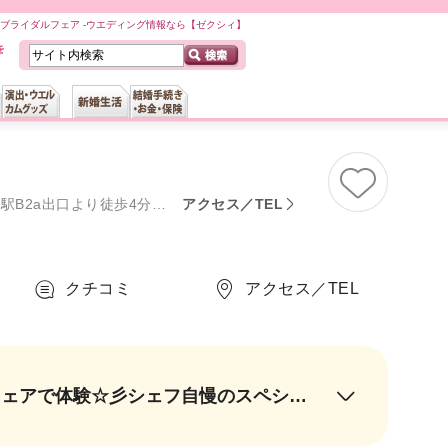
YO）のブライダルフェア -ウエディング情報なら【ゼクシィ】
江戸線飯田橋駅A3出口より徒歩7分
アクセス／TEL
クチコミ
アクセス／TEL
【一度は食べたい！】7年連続でミシュラン星を獲得！グランメゾンの味をフェアで体験☆彡シェフ自慢のスペシャリテや牛フィレ肉のグリエなど評判の美食をお愉しみください