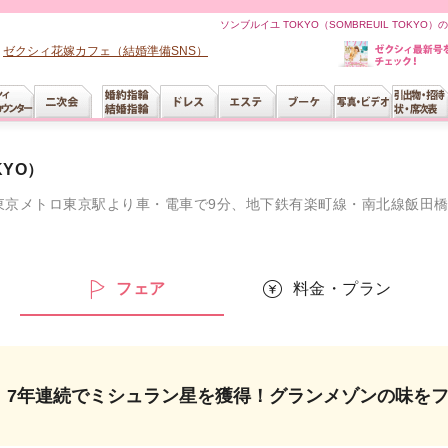
ソンブルイユ TOKYO（SOMBREUIL TOK
ゼクシィ花嫁カフェ（結婚準備SNS）
KYO）
駅より車・電車で9分、地下鉄有楽町線・南北線飯田橋駅B2a出口より徒歩4分、地下鉄東西線・都営大
ー
フェア
料金・プラン