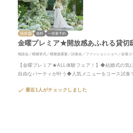
残席
無料
一部要予約
金曜プレミア★開放感あふれる貸切邸
相談会
模擬挙式
模擬披露宴
試食会
ファッションショー
会場コ
【金曜プレミア★ALL体験フェア！】◆結婚式の気
自由なパーティが叶う◆人気メニューをコース試食
最近1人がチェックしました