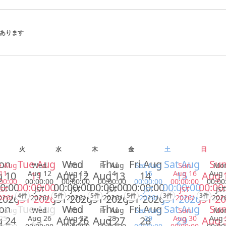
 があります
火
水
木
金
土
日
on
Tue Aug
Wed
Thu
Fri Aug
Sat Aug
Su
e Aug
Wed
Thu
Fri Aug
Sat Aug
Sun
Mo
11
Aug 12
Aug 13
14
15
Aug 16
Aug 
 10
11
Aug 12
Aug 13
14
15
Aug 
00:00
00:00:00
00:00:00
00:00:00
00:00:00
00:00:00
00:00
0:00
00:00:00
00:00:00
00:00:00
00:00:00
00:00:00
00:00
JST
JST
JST
JST
JST
JST
JST
4件
5件
5件
5件
3件
3件
2026
JST 2026
JST 2026
JST 2026
JST 2026
JST 2026
JST 2
026/
2026/
2026/
2026/
2026/
2026/
202
on
Tue Aug
Wed
Thu
Fri Aug
Sat Aug
Su
e Aug
Wed
Thu
Fri Aug
Sat Aug
Sun
Mo
25
Aug 26
Aug 27
28
29
Aug 30
Aug 
 24
25
Aug 26
Aug 27
28
29
Aug 