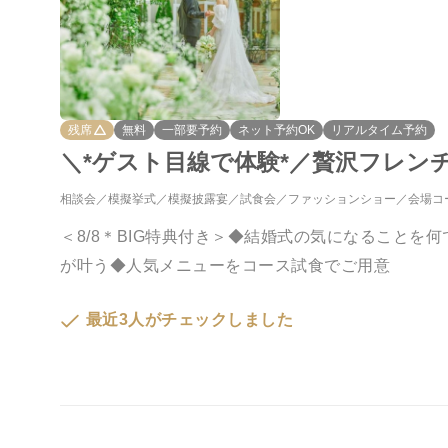
残席
無料
一部要予約
ネット予約OK
リアルタイム予約
＼*ゲスト目線で体験*／贅沢フレン
相談会
模擬挙式
模擬披露宴
試食会
ファッションショー
会場コ
＜8/8＊BIG特典付き＞◆結婚式の気になること
が叶う◆人気メニューをコース試食でご用意
最近3人がチェックしました