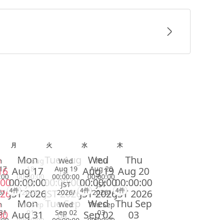
月
火
水
木
n
Mon
Tue Aug
Wed
Thu
n
Tue Aug
Wed
Thu
17
18
Aug 19
Aug 20
16
Aug 17
18
Aug 19
Aug 20
:00
00:00:00
00:00:00
00:00:00
:00
00:00:00
00:00:00
00:00:00
00:00:00
JST
JST
JST
4件
4件
4件
026
JST 2026
JST 2026
JST 2026
JST 2026
6/
2026/
2026/
2026/
n
Mon
Tue Sep
Wed
Thu Sep
n
Tue Sep
Wed
Thu Sep
31
01
Sep 02
03
30
Aug 31
01
Sep 02
03