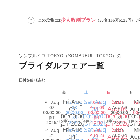
少人数割プラン
この式場には
（30名 166万6113円）
ソンブルイユ TOKYO（SOMBREUIL TOKYO）の
ブライダルフェア一覧
日付を絞り込む
金
土
日
月
Fri Aug
Sat Aug
Sun
M
Fri Aug
Sat Aug
Sun
Mon
Tu
07
08
Aug 09
Aug 10
07
08
Aug 09
Aug
00:00:00
00:00:00
00:00:00
00:00:00
00:
00:00:00
00:00:00
00:00:00
00:0
JST
JST
JST
JST
5件
4件
3件
1件
JST 2026
JST 2026
JST 2026
JST 
2026/
2026/
2026/
2026/
2
Fri Aug
Sat Aug
Sun
M
Fri Aug
Sat Aug
Sun
Mon
Tu
21
22
Aug 23
Aug 24
21
22
Aug 23
Aug