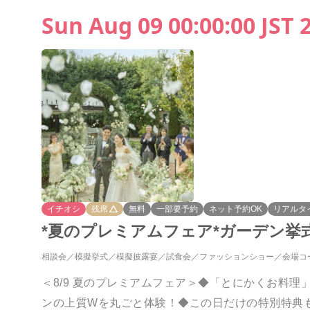
Sun Aug 09 00:00:00 JST 
イチオシ
残席
無料
一部要予約
ネット予約OK
リアルタ
*夏のプレミアムフェア*ガーデン挙
相談会
模擬挙式
模擬披露宴
試食会
ファッションショー
会場コ
＜8/9 夏のプレミアムフェア＞◆「とにかくお料
ンの上質Wを丸ごと体験！◆この日だけの特別特典