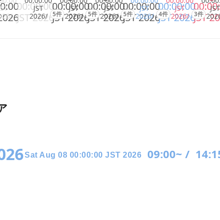
00:00
00:00:00
00:00:00
00:00:00
00:00:00
00:00:00
00:00
0:00
00:00:00
00:00:00
00:00:00
00:00:00
00:00:00
00:00
JST
JST
JST
JST
JST
JST
JST
5件
5件
5件
4件
3件
2026
JST 2026
JST 2026
JST 2026
JST 2026
JST 2026
JST 2
026/
2026/
2026/
2026/
2026/
2026/
202
ア
2026
09:00~ /
14:1
Sat Aug 08 00:00:00 JST 2026