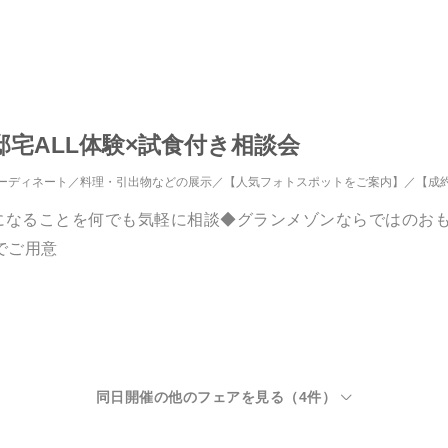
宅ALL体験×試食付き相談会
ーディネート
料理・引出物などの展示
【人気フォトスポットをご案内】
【成
になることを何でも気軽に相談◆グランメゾンならではのお
でご用意
同日開催の他のフェアを見る（
4
件）