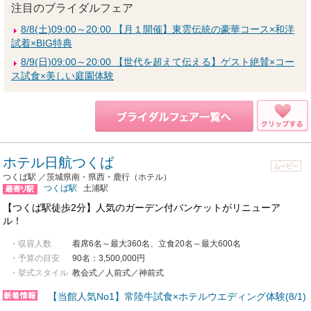
注目のブライダルフェア
8/8(土)09:00～20:00 【月１開催】東雲伝統の豪華コース×和洋
試着×BIG特典
8/9(日)09:00～20:00 【世代を超えて伝える】ゲスト絶賛×コー
ス試食×美しい庭園体験
ホテル日航つくば
つくば駅 ／茨城県南・県西・鹿行（ホテル）
つくば駅
土浦駅
【つくば駅徒歩2分】人気のガーデン付バンケットがリニューア
ル！
・収容人数
着席6名～最大360名、立食20名～最大600名
・予算の目安
90名：3,500,000円
・挙式スタイル
教会式／人前式／神前式
【当館人気No1】常陸牛試食×ホテルウエディング体験(8/1)