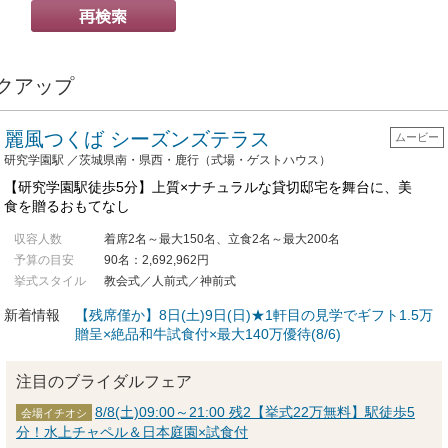
クアップ
麗風つくば シーズンズテラス
ムービー
研究学園駅 ／茨城県南・県西・鹿行（式場・ゲストハウス）
【研究学園駅徒歩5分】上質×ナチュラルな貸切邸宅を舞台に、美
食を贈るおもてなし
収容人数
着席2名～最大150名、立食2名～最大200名
予算の目安
90名：2,692,962円
挙式スタイル
教会式／人前式／神前式
新着情報
【残席僅か】8日(土)9日(日)★1軒目の見学でギフト1.5万
贈呈×絶品和牛試食付×最大140万優待(8/6)
注目のブライダルフェア
8/8(土)09:00～21:00 残2【挙式22万無料】駅徒歩5
会場イチオシ
分！水上チャペル＆日本庭園×試食付