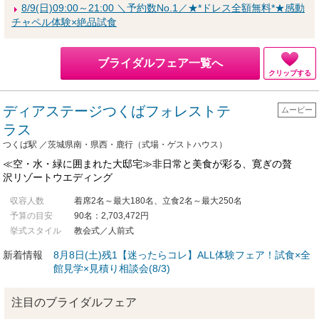
8/9(日)09:00～21:00 ＼予約数No.1／★*ドレス全額無料*★感動
チャペル体験×絶品試食
ブライダルフェア一覧へ
クリップする
ディアステージつくばフォレストテ
ムービー
ラス
つくば駅 ／茨城県南・県西・鹿行（式場・ゲストハウス）
≪空・水・緑に囲まれた大邸宅≫非日常と美食が彩る、寛ぎの贅
沢リゾートウエディング
収容人数
着席2名～最大180名、立食2名～最大250名
予算の目安
90名：2,703,472円
挙式スタイル
教会式／人前式
新着情報
8月8日(土)残1【迷ったらコレ】ALL体験フェア！試食×全
館見学×見積り相談会(8/3)
注目のブライダルフェア