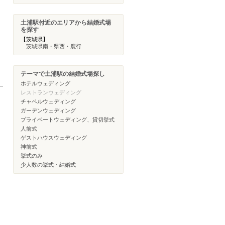
土浦駅付近のエリアから結婚式場
を探す
【茨城県】
茨城県南・県西・鹿行
テーマで土浦駅の結婚式場探し
ホテルウェディング
レストランウェディング
チャペルウェディング
ガーデンウェディング
プライベートウェディング、貸切挙式
人前式
ゲストハウスウェディング
神前式
挙式のみ
少人数の挙式・結婚式