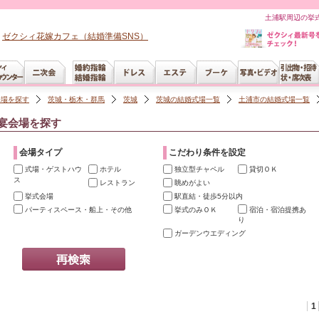
土浦駅周辺の挙式
ゼクシィ花嫁カフェ（結婚準備SNS）
会場を探す
茨城・栃木・群馬
茨城
茨城の結婚式場一覧
土浦市の結婚式場一覧
宴会場を探す
会場タイプ
こだわり条件を設定
式場・ゲストハウ
ホテル
独立型チャペル
貸切ＯＫ
ス
レストラン
眺めがよい
挙式会場
駅直結・徒歩5分以内
パーティスペース・船上・その他
挙式のみＯＫ
宿泊・宿泊提携あ
り
ガーデンウエディング
1