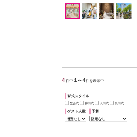
4
1～4
件中
件を表示中
挙式スタイル
教会式
神前式
人前式
仏前式
ゲスト人数
予算