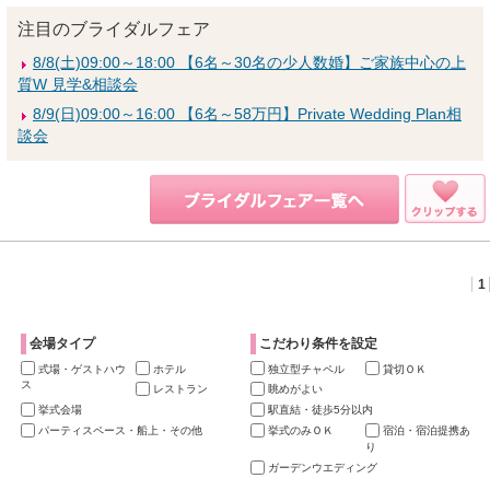
注目のブライダルフェア
8/8(土)09:00～18:00 【6名～30名の少人数婚】ご家族中心の上
質W 見学&相談会
8/9(日)09:00～16:00 【6名～58万円】Private Wedding Plan相
談会
1
会場タイプ
こだわり条件を設定
式場・ゲストハウ
ホテル
独立型チャペル
貸切ＯＫ
ス
レストラン
眺めがよい
挙式会場
駅直結・徒歩5分以内
パーティスペース・船上・その他
挙式のみＯＫ
宿泊・宿泊提携あ
り
ガーデンウエディング