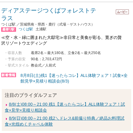
ディアステージつくばフォレストテ
ラス
つくば駅 ／茨城県南・県西・鹿行（式場・ゲストハウス）
つくば駅
土浦駅
≪空・水・緑に囲まれた大邸宅≫非日常と美食が彩る、寛ぎの贅
沢リゾートウエディング
・収容人数
着席2名～最大180名、立食2名～最大250名
・予算の目安
90名：2,703,472円
・挙式スタイル
教会式／人前式
8月8日(土)残1【迷ったらコレ】ALL体験フェア！試食×全
館見学×見積り相談会(8/3)
注目のブライダルフェア
8/8(土)08:00～21:00 残1【迷ったらコレ】ALL体験フェア！試
食×見学×見積り相談会
8/9(日)08:00～21:00 残2＼ドレス&前撮り特典／絶品お料理試
食×光煌めくチャペル体験