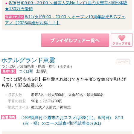
8/9(日)09:00～20:00 ＼当館人気No.1／白亜の大聖堂×演出体験
★130万円優待
8/11(火)09:00～20:00 ＼オープン10周年記念BIGフェ
ア／【2026年婚がお得！！】
ホテルグランド東雲
つくば駅 ／茨城県南・県西・鹿行（ホテル）
つくば駅
土浦駅
【つくば駅 徒歩5分】長年愛され続けてきたモダンな舞台で和も洋
も美しく彩る結婚式を
・収容人数
着席2名～最大500名、立食30名～最大800名
・予算の目安
90名：2,638,790円
・挙式スタイル
教会式／人前式／神前式
◇SP特典付◇週末のおススメは8/8(土)、8/9(日)、8/11
（火・祝）のコース試食×和洋試着会♪(8/1)