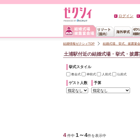
ログイン
結婚情報ゼクシィTOP
結婚式場、挙式、披露宴
土浦駅付近の結婚式場・挙式・披露
挙式スタイル
教会式
神前式
人前式
仏前式
ゲスト人数
予算
4
1～4
件中
件を表示中