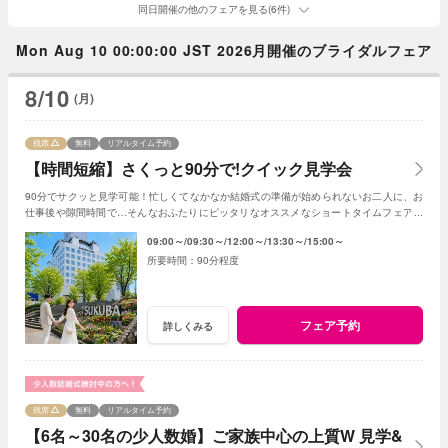
同日開催の他のフェアを見る(6件)
Mon Aug 10 00:00:00 JST 2026月開催のブライダルフェア
8/10
(月)
残席
無料
リアルタイム予約
【時間短縮】さくっと90分で!クイック見学会
90分でサクッと見学可能！忙しくてなかなか結婚式の準備が始められないお二人に、お
仕事後や隙間時間で…そんなおふたりにピッタリなオススメなショートタイムフェアで
す！
09:00～
09:30～
12:00～
13:30～
15:00～
90分程度
フェア予約
詳しくみる
残席
無料
リアルタイム予約
【6名～30名の少人数婚】ご家族中心の上質W 見学&