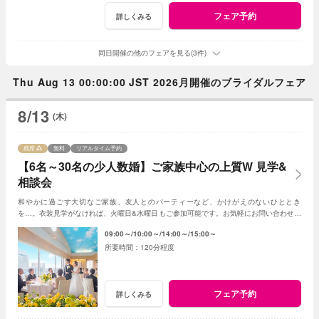
フェア予約
詳しくみる
同日開催の他のフェアを見る(3件)
Thu Aug 13 00:00:00 JST 2026月開催のブライダルフェア
8/13
(木)
残席
無料
リアルタイム予約
【6名～30名の少人数婚】ご家族中心の上質W 見学&
相談会
和やかに過ごす大切なご家族、友人とのパーティーなど、かけがえのないひととき
を…。衣装見学がなければ、火曜日&水曜日もご参加可能です。お気軽にお問い合わせく
ださいませ。
09:00～
10:00～
14:00～
15:00～
120分程度
フェア予約
詳しくみる