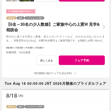
残席
無料
リアルタイム予約
【6名～30名の少人数婚】ご家族中心の上質W 見学&
相談会
和やかに過ごす大切なご家族、友人とのパーティーなど、かけがえのないひととき
を…。衣装見学がなければ、火曜日&水曜日もご参加可能です。お気軽にお問い合わせく
ださいませ。
09:00～
10:00～
14:00～
15:00～
120分程度
フェア予約
詳しくみる
同日開催の他のフェアを見る(5件)
Tue Aug 18 00:00:00 JST 2026月開催のブライダルフェア
8/18
(火)
残席
無料
リアルタイム予約