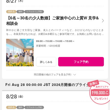
8/27
(木)
残席
無料
リアルタイム予約
【6名～30名の少人数婚】ご家族中心の上質W 見学&
相談会
和やかに過ごす大切なご家族、友人とのパーティーなど、かけがえのないひととき
を…。衣装見学がなければ、火曜日&水曜日もご参加可能です。お気軽にお問い合わせく
ださいませ。
09:00～
10:00～
14:00～
15:00～
120分程度
フェア予約
詳しくみる
同日開催の他のフェアを見る(7件)
Fri Aug 28 00:00:00 JST 2026月開催のブライダルフェア
8/28
(金)
残席
無料
リアルタイム予約