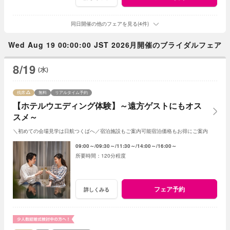
同日開催の他のフェアを見る(4件)
Wed Aug 19 00:00:00 JST 2026月開催のブライダルフェア
8/19
(水)
残席
無料
リアルタイム予約
【ホテルウエディング体験】～遠方ゲストにもオス
スメ～
＼初めての会場見学は日航つくばへ／宿泊施設もご案内可能宿泊価格もお得にご案内
09:00～
09:30～
11:30～
14:00～
16:00～
120分程度
フェア予約
詳しくみる