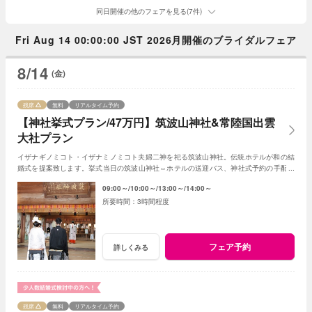
同日開催の他のフェアを見る(7件)
Fri Aug 14 00:00:00 JST 2026月開催のブライダルフェア
8/14
(金)
残席
無料
リアルタイム予約
【神社挙式プラン/47万円】筑波山神社&常陸国出雲
大社プラン
イザナギノミコト・イザナミノミコト夫婦二神を祀る筑波山神社。伝統ホテルが和の結
婚式を提案致します。挙式当日の筑波山神社⇔ホテルの送迎バス、神社式予約の手配も
おまかせください。和装の試着もＯＫです
09:00～
10:00～
13:00～
14:00～
3時間程度
フェア予約
詳しくみる
残席
無料
リアルタイム予約