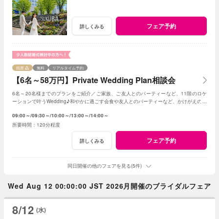
フェア予約
詳しくみる
残席
無料
リアルタイム予約
【6名～58万円】Private Wedding Plan相談会
6名～20名様までのプランをご紹介／ご家族、ご友人とのパーティーなど、11階のロケ
ーションで叶うWedding♪和やかに過ごす会食や友人とのパーティーなど、かけがえのな
いひとときを。
09:00～
09:30～
10:00～
13:00～
14:00～
120分程度
フェア予約
詳しくみる
同日開催の他のフェアを見る(5件)
Wed Aug 12 00:00:00 JST 2026月開催のブライダルフェア
8/12
(水)