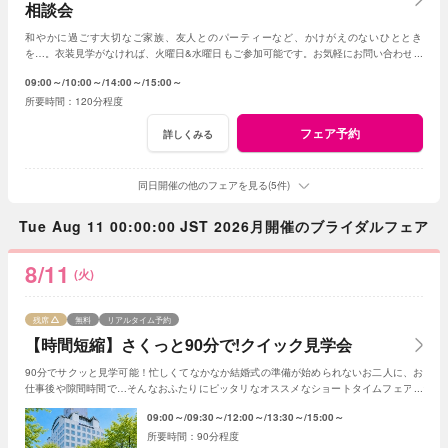
相談会
和やかに過ごす大切なご家族、友人とのパーティーなど、かけがえのないひととき
を…。衣装見学がなければ、火曜日&水曜日もご参加可能です。お気軽にお問い合わせく
ださいませ。
09:00～
10:00～
14:00～
15:00～
120分程度
フェア予約
詳しくみる
同日開催の他のフェアを見る(5件)
Tue Aug 11 00:00:00 JST 2026月開催のブライダルフェア
8/11
(火)
残席
無料
リアルタイム予約
【時間短縮】さくっと90分で!クイック見学会
90分でサクッと見学可能！忙しくてなかなか結婚式の準備が始められないお二人に、お
仕事後や隙間時間で…そんなおふたりにピッタリなオススメなショートタイムフェアで
す！
09:00～
09:30～
12:00～
13:30～
15:00～
90分程度