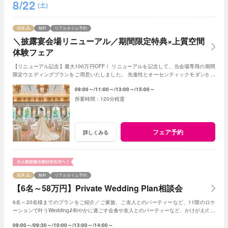
8/22
(土)
残席
無料
リアルタイム予約
＼披露宴会場リニューアル／期間限定特典×上質空間
体験フェア
【リニューアル記念】最大100万円OFF！ リニューアルを記念して、当会場専用の期間
限定ウエディングプランをご用意いたしました。 先進性とオーセンティックモダンが調
和する空間として生まれ変わります。
09:00～
11:00～
13:00～
15:00～
120分程度
フェア予約
詳しくみる
残席
無料
リアルタイム予約
【6名～58万円】Private Wedding Plan相談会
6名～20名様までのプランをご紹介／ご家族、ご友人とのパーティーなど、11階のロケ
ーションで叶うWedding♪和やかに過ごす会食や友人とのパーティーなど、かけがえのな
いひとときを。
09:00～
09:30～
10:00～
13:00～
14:00～