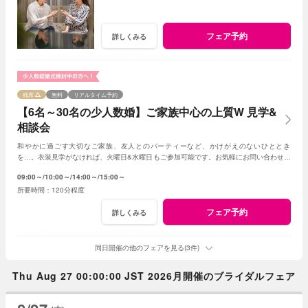
フェア予約
詳しくみる
残席
無料
リアルタイム予約
【6名～30名の少人数婚】ご家族中心の上質W 見学&
相談会
和やかに過ごす大切なご家族、友人とのパーティーなど、かけがえのないひととき
を…。衣装見学がなければ、火曜日&水曜日もご参加可能です。お気軽にお問い合わせく
ださいませ。
09:00～
10:00～
14:00～
15:00～
120分程度
フェア予約
詳しくみる
同日開催の他のフェアを見る(3件)
Thu Aug 27 00:00:00 JST 2026月開催のブライダルフェア