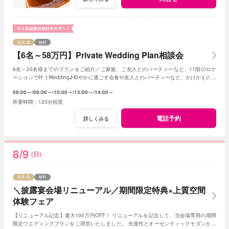
残席
無料
【6名～58万円】Private Wedding Plan相談会
6名～20名様までのプランをご紹介／ご家族、ご友人とのパーティーなど、11階のロケ
ーションで叶うWedding♪和やかに過ごす会食や友人とのパーティーなど、かけがえのな
いひとときを。
09:00～
09:30～
10:00～
13:00～
14:00～
120分程度
電話予約
詳しくみる
8/9
(日)
残席
無料
＼披露宴会場リニューアル／期間限定特典×上質空間
体験フェア
【リニューアル記念】最大100万円OFF！ リニューアルを記念して、当会場専用の期間
限定ウエディングプランをご用意いたしました。 先進性とオーセンティックモダンが調