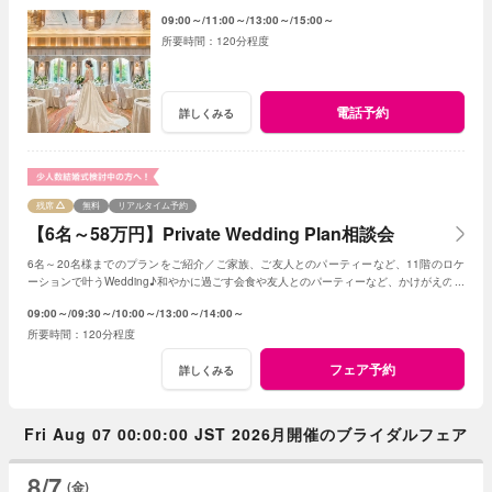
和する空間として生まれ変わります。
09:00～
11:00～
13:00～
15:00～
120分程度
電話予約
詳しくみる
残席
無料
リアルタイム予約
【6名～58万円】Private Wedding Plan相談会
6名～20名様までのプランをご紹介／ご家族、ご友人とのパーティーなど、11階のロケ
ーションで叶うWedding♪和やかに過ごす会食や友人とのパーティーなど、かけがえのな
いひとときを。
09:00～
09:30～
10:00～
13:00～
14:00～
120分程度
フェア予約
詳しくみる
Fri Aug 07 00:00:00 JST 2026月開催のブライダルフェア
8/7
(金)