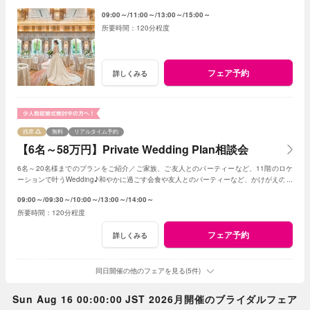
和する空間として生まれ変わります。
09:00～
11:00～
13:00～
15:00～
120分程度
フェア予約
詳しくみる
残席
無料
リアルタイム予約
【6名～58万円】Private Wedding Plan相談会
6名～20名様までのプランをご紹介／ご家族、ご友人とのパーティーなど、11階のロケ
ーションで叶うWedding♪和やかに過ごす会食や友人とのパーティーなど、かけがえのな
いひとときを。
09:00～
09:30～
10:00～
13:00～
14:00～
120分程度
フェア予約
詳しくみる
同日開催の他のフェアを見る(5件)
Sun Aug 16 00:00:00 JST 2026月開催のブライダルフェア