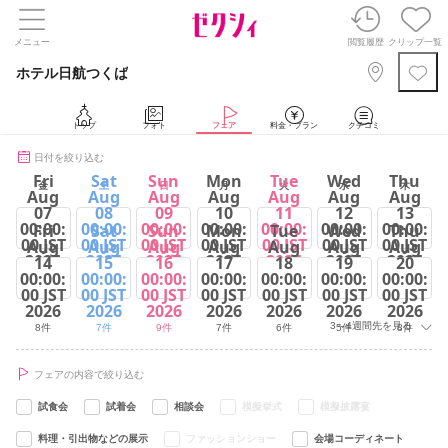
メニュー
閲覧履歴
クリップ一覧
ホテル日航つくば
トップ
フォト
フェア
料金・プラン
クチコミ
日付を絞り込む
Fri
Sat
Sun
Mon
Tue
Wed
Thu
金
土
日
月
火
水
木
Aug
Aug
Aug
Aug
Aug
Aug
Aug
07
08
09
10
11
12
13
00:00:
00:00:
00:00:
00:00:
00:00:
00:00:
00:00:
Fri
Sat
Sun
Mon
Tue
Wed
Thu
00 JST
00 JST
00 JST
00 JST
00 JST
00 JST
00 JST
Aug
Aug
Aug
Aug
Aug
Aug
Aug
2026
2026
2026
2026
2026
2026
2026
14
15
16
17
18
19
20
00:00:
00:00:
00:00:
00:00:
00:00:
00:00:
00:00:
8件
8件
8件
7件
7件
5件
8件
00 JST
00 JST
00 JST
00 JST
00 JST
00 JST
00 JST
2026
2026
2026
2026
2026
2026
2026
3～4週間先を見る
8件
7件
9件
7件
6件
5件
8件
フェアの内容で絞り込む
試食会
試着会
相談会
模擬挙式
模擬披露宴
料理・引出物などの展示
ファッションショー
会場コーディネート