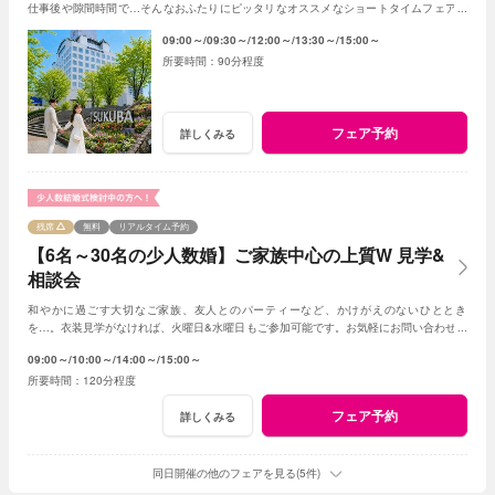
仕事後や隙間時間で…そんなおふたりにピッタリなオススメなショートタイムフェアで
す！
09:00～
09:30～
12:00～
13:30～
15:00～
90分程度
フェア予約
詳しくみる
残席
無料
リアルタイム予約
【6名～30名の少人数婚】ご家族中心の上質W 見学&
相談会
和やかに過ごす大切なご家族、友人とのパーティーなど、かけがえのないひととき
を…。衣装見学がなければ、火曜日&水曜日もご参加可能です。お気軽にお問い合わせく
ださいませ。
09:00～
10:00～
14:00～
15:00～
120分程度
フェア予約
詳しくみる
同日開催の他のフェアを見る(5件)