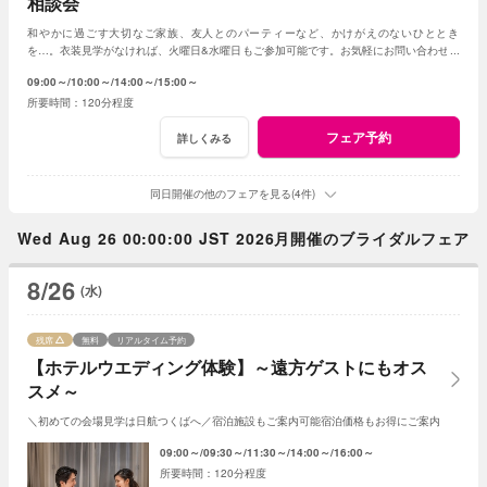
相談会
和やかに過ごす大切なご家族、友人とのパーティーなど、かけがえのないひととき
を…。衣装見学がなければ、火曜日&水曜日もご参加可能です。お気軽にお問い合わせく
ださいませ。
09:00～
10:00～
14:00～
15:00～
120分程度
フェア予約
詳しくみる
同日開催の他のフェアを見る(4件)
Wed Aug 26 00:00:00 JST 2026月開催のブライダルフェア
8/26
(水)
残席
無料
リアルタイム予約
【ホテルウエディング体験】～遠方ゲストにもオス
スメ～
＼初めての会場見学は日航つくばへ／宿泊施設もご案内可能宿泊価格もお得にご案内
09:00～
09:30～
11:30～
14:00～
16:00～
120分程度