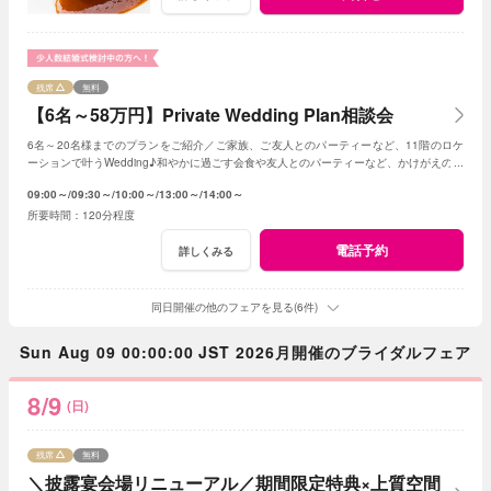
残席
無料
【6名～58万円】Private Wedding Plan相談会
6名～20名様までのプランをご紹介／ご家族、ご友人とのパーティーなど、11階のロケ
ーションで叶うWedding♪和やかに過ごす会食や友人とのパーティーなど、かけがえのな
いひとときを。
09:00～
09:30～
10:00～
13:00～
14:00～
120分程度
電話予約
詳しくみる
同日開催の他のフェアを見る(6件)
Sun Aug 09 00:00:00 JST 2026月開催のブライダルフェア
8/9
(日)
残席
無料
＼披露宴会場リニューアル／期間限定特典×上質空間