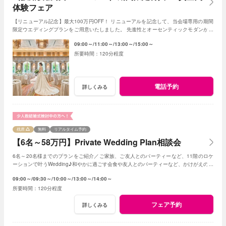
体験フェア
【リニューアル記念】最大100万円OFF！ リニューアルを記念して、当会場専用の期間
限定ウエディングプランをご用意いたしました。 先進性とオーセンティックモダンが調
和する空間として生まれ変わります。
09:00～
11:00～
13:00～
15:00～
120分程度
電話予約
詳しくみる
残席
無料
リアルタイム予約
【6名～58万円】Private Wedding Plan相談会
6名～20名様までのプランをご紹介／ご家族、ご友人とのパーティーなど、11階のロケ
ーションで叶うWedding♪和やかに過ごす会食や友人とのパーティーなど、かけがえのな
いひとときを。
09:00～
09:30～
10:00～
13:00～
14:00～
120分程度
フェア予約
詳しくみる