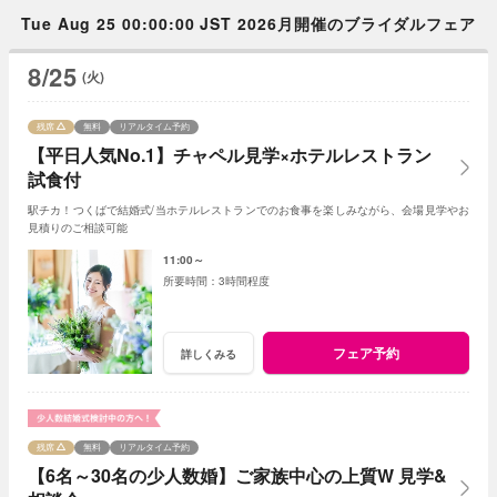
Tue Aug 25 00:00:00 JST 2026月開催のブライダルフェア
8/25
(火)
残席
無料
リアルタイム予約
【平日人気No.1】チャペル見学×ホテルレストラン
試食付
駅チカ！つくばで結婚式/当ホテルレストランでのお食事を楽しみながら、会場見学やお
見積りのご相談可能
11:00～
3時間程度
フェア予約
詳しくみる
残席
無料
リアルタイム予約
【6名～30名の少人数婚】ご家族中心の上質W 見学&