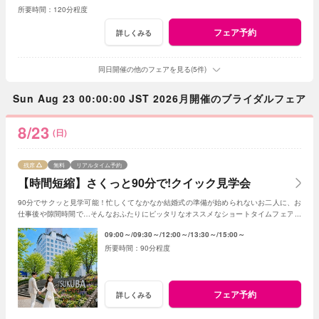
120分程度
フェア予約
詳しくみる
同日開催の他のフェアを見る(5件)
Sun Aug 23 00:00:00 JST 2026月開催のブライダルフェア
8/23
(日)
残席
無料
リアルタイム予約
【時間短縮】さくっと90分で!クイック見学会
90分でサクッと見学可能！忙しくてなかなか結婚式の準備が始められないお二人に、お
仕事後や隙間時間で…そんなおふたりにピッタリなオススメなショートタイムフェアで
す！
09:00～
09:30～
12:00～
13:30～
15:00～
90分程度
フェア予約
詳しくみる