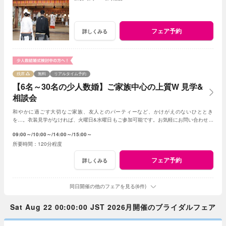
フェア予約
詳しくみる
残席
無料
リアルタイム予約
【6名～30名の少人数婚】ご家族中心の上質W 見学&
相談会
和やかに過ごす大切なご家族、友人とのパーティーなど、かけがえのないひととき
を…。衣装見学がなければ、火曜日&水曜日もご参加可能です。お気軽にお問い合わせく
ださいませ。
09:00～
10:00～
14:00～
15:00～
120分程度
フェア予約
詳しくみる
同日開催の他のフェアを見る(6件)
Sat Aug 22 00:00:00 JST 2026月開催のブライダルフェア