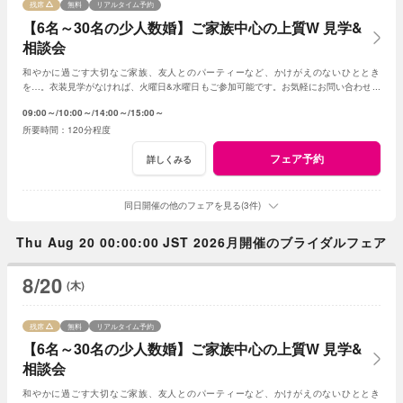
残席
無料
リアルタイム予約
【6名～30名の少人数婚】ご家族中心の上質W 見学&
相談会
和やかに過ごす大切なご家族、友人とのパーティーなど、かけがえのないひととき
を…。衣装見学がなければ、火曜日&水曜日もご参加可能です。お気軽にお問い合わせく
ださいませ。
09:00～
10:00～
14:00～
15:00～
120分程度
フェア予約
詳しくみる
同日開催の他のフェアを見る(3件)
Thu Aug 20 00:00:00 JST 2026月開催のブライダルフェア
8/20
(木)
残席
無料
リアルタイム予約
【6名～30名の少人数婚】ご家族中心の上質W 見学&
相談会
和やかに過ごす大切なご家族、友人とのパーティーなど、かけがえのないひととき