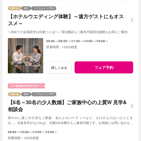
残席
無料
リアルタイム予約
【ホテルウエディング体験】～遠方ゲストにもオス
スメ～
＼初めての会場見学は日航つくばへ／宿泊施設もご案内可能宿泊価格もお得にご案内
09:00～
09:30～
11:30～
14:00～
16:00～
120分程度
フェア予約
詳しくみる
残席
無料
リアルタイム予約
【6名～30名の少人数婚】ご家族中心の上質W 見学&
相談会
和やかに過ごす大切なご家族、友人とのパーティーなど、かけがえのないひととき
を…。衣装見学がなければ、火曜日&水曜日もご参加可能です。お気軽にお問い合わせく
ださいませ。
09:00～
10:00～
14:00～
15:00～
120分程度