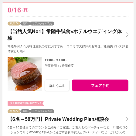
8/16
(日)
残席
無料
リアルタイム予約
【当館人気No1】常陸牛試食×ホテルウエディング体
験
常陸牛付き☆お料理重視の方におすすめ！口コミで大好評のお料理、桂由美ドレス試着
体験と可能♪
11:00～
14:00～
3時間程度
フェア予約
詳しくみる
残席
無料
リアルタイム予約
【6名～58万円】Private Wedding Plan相談会
6名～20名様までのプランをご紹介／ご家族、ご友人とのパーティーなど、11階のロケ
ーションで叶うWedding♪和やかに過ごす会食や友人とのパーティーなど、かけがえのな