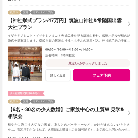
残席
無料
リアルタイム予約
【神社挙式プラン/47万円】筑波山神社&常陸国出雲
大社プラン
イザナギノミコト・イザナミノミコト夫婦二神を祀る筑波山神社。伝統ホテルが和の結
婚式を提案致します。挙式当日の筑波山神社⇔ホテルの送迎バス、神社式予約の手配も
おまかせください。和装の試着もＯＫです
09:00～
10:00～
13:00～
14:00～
3時間程度
最近2人がチェックしました
フェア予約
詳しくみる
残席
無料
リアルタイム予約
【6名～30名の少人数婚】ご家族中心の上質W 見学&
相談会
和やかに過ごす大切なご家族、友人とのパーティーなど、かけがえのないひととき
を…。衣装見学がなければ、火曜日&水曜日もご参加可能です。お気軽にお問い合わせく
ださいませ。