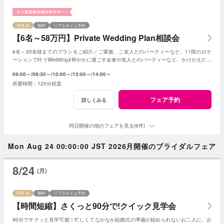
残席
無料
リアルタイム予約
【6名～58万円】Private Wedding Plan相談会
6名～20名様までのプランをご紹介／ご家族、ご友人とのパーティーなど、11階のロケ
ーションで叶うWedding♪和やかに過ごす会食や友人とのパーティーなど、かけがえのな
いひとときを。
09:00～
09:30～
10:00～
13:00～
14:00～
120分程度
フェア予約
詳しくみる
同日開催の他のフェアを見る(6件)
Mon Aug 24 00:00:00 JST 2026月開催のブライダルフェア
8/24
(月)
残席
無料
リアルタイム予約
【時間短縮】さくっと90分で!クイック見学会
90分でサクッと見学可能！忙しくてなかなか結婚式の準備が始められないお二人に、お