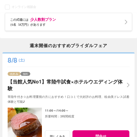
オンライン相談会
少人数割プラン
この式場には
（6名 58万円）があります
週末開催のおすすめブライダルフェア
8/8
(土)
残席
無料
【当館人気No1】常陸牛試食×ホテルウエディング体
験
常陸牛付き☆お料理重視の方におすすめ！口コミで大好評のお料理、桂由美ドレス試着
体験と可能♪
11:00～
14:00～
3時間程度
問合せ
詳しくみる