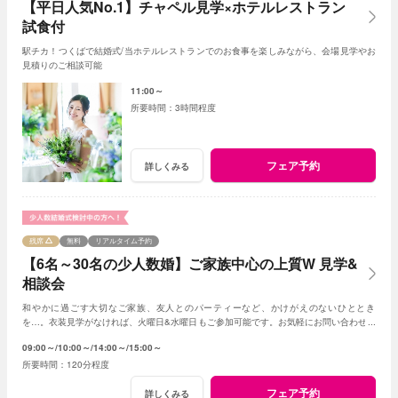
【平日人気No.1】チャペル見学×ホテルレストラン
試食付
駅チカ！つくばで結婚式/当ホテルレストランでのお食事を楽しみながら、会場見学やお
見積りのご相談可能
11:00～
3時間程度
フェア予約
詳しくみる
残席
無料
リアルタイム予約
【6名～30名の少人数婚】ご家族中心の上質W 見学&
相談会
和やかに過ごす大切なご家族、友人とのパーティーなど、かけがえのないひととき
を…。衣装見学がなければ、火曜日&水曜日もご参加可能です。お気軽にお問い合わせく
ださいませ。
09:00～
10:00～
14:00～
15:00～
120分程度
フェア予約
詳しくみる