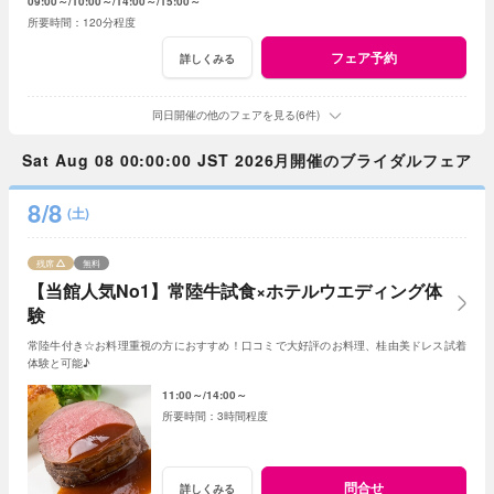
09:00～
10:00～
14:00～
15:00～
120分程度
フェア予約
詳しくみる
同日開催の他のフェアを見る(6件)
Sat Aug 08 00:00:00 JST 2026月開催のブライダルフェア
8/8
(土)
残席
無料
【当館人気No1】常陸牛試食×ホテルウエディング体
験
常陸牛付き☆お料理重視の方におすすめ！口コミで大好評のお料理、桂由美ドレス試着
体験と可能♪
11:00～
14:00～
3時間程度
問合せ
詳しくみる