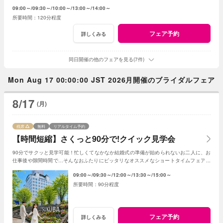
いひとときを。
09:00～
09:30～
10:00～
13:00～
14:00～
120分程度
フェア予約
詳しくみる
同日開催の他のフェアを見る(7件)
Mon Aug 17 00:00:00 JST 2026月開催のブライダルフェア
8/17
(月)
残席
無料
リアルタイム予約
【時間短縮】さくっと90分で!クイック見学会
90分でサクッと見学可能！忙しくてなかなか結婚式の準備が始められないお二人に、お
仕事後や隙間時間で…そんなおふたりにピッタリなオススメなショートタイムフェアで
す！
09:00～
09:30～
12:00～
13:30～
15:00～
90分程度
フェア予約
詳しくみる