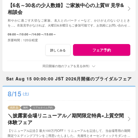
【6名～30名の少人数婚】ご家族中心の上質W 見学&
相談会
和やかに過ごす大切なご家族、友人とのパーティーなど、かけがえのないひととき
を…。衣装見学がなければ、火曜日&水曜日もご参加可能です。お気軽にお問い合わせく
ださいませ。
09:00～
10:00～
14:00～
15:00～
120分程度
フェア予約
詳しくみる
同日開催の他のフェアを見る(6件)
Sat Aug 15 00:00:00 JST 2026月開催のブライダルフェア
8/15
(土)
残席
無料
リアルタイム予約
＼披露宴会場リニューアル／期間限定特典×上質空間
体験フェア
【リニューアル記念】最大100万円OFF！ リニューアルを記念して、当会場専用の期間
限定ウエディングプランをご用意いたしました。 先進性とオーセンティックモダンが調