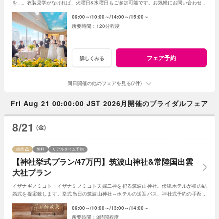
を…。衣装見学がなければ、火曜日&水曜日もご参加可能です。お気軽にお問い合わせく
ださいませ。
09:00～
10:00～
14:00～
15:00～
120分程度
フェア予約
詳しくみる
同日開催の他のフェアを見る(7件)
Fri Aug 21 00:00:00 JST 2026月開催のブライダルフェア
8/21
(金)
残席
無料
リアルタイム予約
【神社挙式プラン/47万円】筑波山神社&常陸国出雲
大社プラン
イザナギノミコト・イザナミノミコト夫婦二神を祀る筑波山神社。伝統ホテルが和の結
婚式を提案致します。挙式当日の筑波山神社⇔ホテルの送迎バス、神社式予約の手配も
おまかせください。和装の試着もＯＫです
09:00～
10:00～
13:00～
14:00～
3時間程度