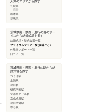
人気のエリアから探す
茨城県
鹿行
栃木県
群馬県
茨城県南・県西・鹿行の他のサー
ビスから結婚式場を探す
結婚式場・挙式会場一覧
ブライダルフェア一覧(会場ごと)
体験者レポート一覧
口コミ一覧
茨城県南・県西・鹿行の駅から結
婚式場を探す
つくば駅
土浦駅
成田駅
研究学園駅
空港第２ビル駅
京成成田駅
成田空港駅
守谷駅