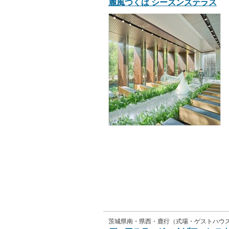
麗風つくば シーズンズテラス
茨城県南・県西・鹿行（式場・ゲストハウ