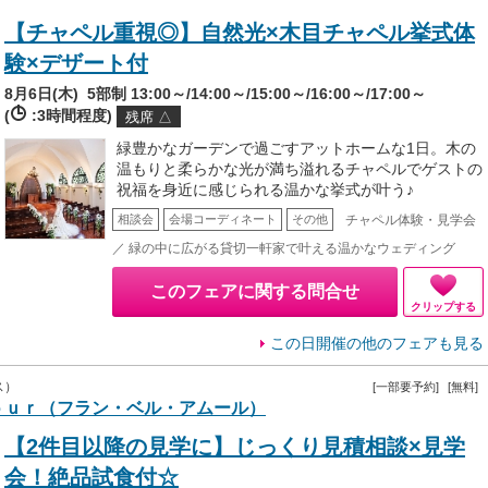
【チャペル重視◎】自然光×木目チャペル挙式体
験×デザート付
8月6日(木)
5部制 13:00～/14:00～/15:00～/16:00～/17:00～
(
:3時間程度)
残席 △
緑豊かなガーデンで過ごすアットホームな1日。木の
温もりと柔らかな光が満ち溢れるチャペルでゲストの
祝福を身近に感じられる温かな挙式が叶う♪
チャペル体験・見学会
相談会
会場コーディネート
その他
／ 緑の中に広がる貸切一軒家で叶える温かなウェディング
このフェアに関する問合せ
クリップする
この日開催の他のフェアも見る
ス）
[一部要予約]
[無料]
ｏｕｒ（フラン・ベル・アムール）
【2件目以降の見学に】じっくり見積相談×見学
会！絶品試食付☆