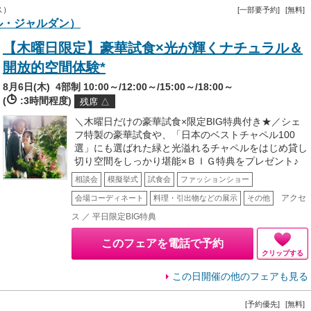
ス）
[一部要予約]
[無料]
ル・ジャルダン）
【木曜日限定】豪華試食×光が輝くナチュラル＆
開放的空間体験*
8月6日(木)
4部制 10:00～/12:00～/15:00～/18:00～
(
:3時間程度)
残席 △
＼木曜日だけの豪華試食×限定BIG特典付き★／シェ
フ特製の豪華試食や、「日本のベストチャペル100
選」にも選ばれた緑と光溢れるチャペルをはじめ貸し
切り空間をしっかり堪能×ＢＩＧ特典をプレゼント♪
相談会
模擬挙式
試食会
ファッションショー
アクセ
会場コーディネート
料理・引出物などの展示
その他
ス ／ 平日限定BIG特典
このフェアを電話で予約
クリップする
この日開催の他のフェアも見る
）
[予約優先]
[無料]