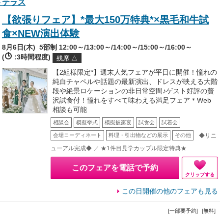
トテラス
【欲張りフェア】*最大150万特典*×黒毛和牛試
食×NEW演出体験
8月6日(木)
5部制 12:00～/13:00～/14:00～/15:00～/16:00～
(
:3時間程度)
残席 △
【2組様限定*】週末人気フェアが平日に開催！憧れの
純白チャペルや話題の最新演出、ドレスが映える大階
段や絶景ロケーションの非日常空間♪ゲスト好評の贅
沢試食付！憧れをすべて味わえる満足フェア＊Web
相談も可能
相談会
模擬挙式
模擬披露宴
試食会
試着会
◆リニ
会場コーディネート
料理・引出物などの展示
その他
ューアル完成◆ ／ ★1件目見学カップル限定特典★
このフェアを電話で予約
クリップする
この日開催の他のフェアも見る
[一部要予約]
[無料]