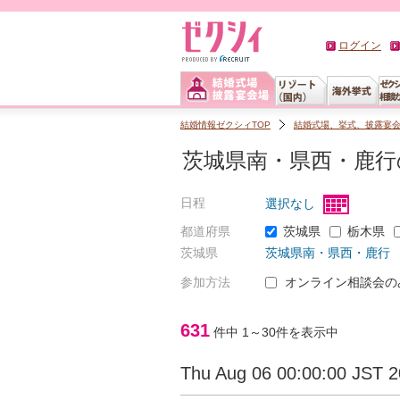
ログイン
結婚情報ゼクシィTOP
結婚式場、挙式、披露宴
茨城県南・県西・鹿
日程
選択なし
都道府県
茨城県
栃木県
茨城県
茨城県南・県西・鹿行
参加方法
オンライン相談会の
631
件中
1～30
件を表示中
Thu Aug 06 00:00:00