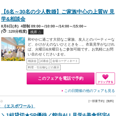
【6名～30名の少人数婚】ご家族中心の上質W 見
学&相談会
8月6日(木)
4部制 09:00～/10:00～/14:00～/15:00～
(
:120分程度)
残席 △
和やかに過ごす大切なご家族、友人とのパーティーな
ど、かけがえのないひとときを…。衣装見学がなけれ
ば、火曜日&水曜日もご参加可能です。お気軽にお問
い合わせくださいませ。
相談会
試着会
会場コーディネート
料理・引出物などの展示
このフェアを電話で予約
クリップする
この日開催の他のフェアも見る
ス）
[一部要予約]
[無料]
 （エスポワール）
＼1組貸切★SP優待／館内ALL見学&美食邸宅4