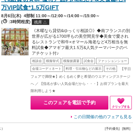
万VIP試食*1.5万GIFT
8月6日(木)
4部制 11:00～/12:00～/14:00～/15:00～
(
:3時間程度)
残席 △
《木曜なら貸切&ゆっくり相談◎》◆南フランスの別
世界が広がる1700坪もの美空間見学◆美食で愛され
るレストランで和牛×オマール海老など4万相当を無
料試食◆アマギフ最大1.5万&人気テーマパークのペ
アチケット付♪
相談会
模擬挙式
模擬披露宴
試食会
ファッションショー
【平日
会場コーディネート
料理・引出物などの展示
その他
フェアで満喫★】めくるめく夢と希望のウエディングステージ
へ ／ 【指名が多い人気会場だから・・・】お得プランを最大
限利用しよう★
このフェアを電話で予約
クリップする
この日開催の他のフェアも見る
ス）
[予約優先]
[無料]