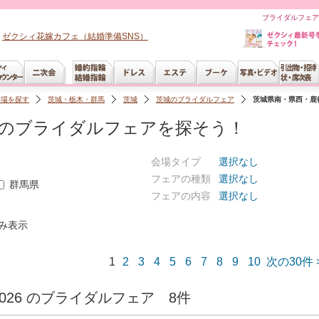
ブライダルフェア
ゼクシィ花嫁カフェ（結婚準備SNS）
会場を探す
茨城・栃木・群馬
茨城
茨城のブライダルフェア
茨城県南・県西・鹿
行のブライダルフェアを探そう！
会場タイプ
選択なし
フェアの種類
選択なし
群馬県
フェアの内容
選択なし
み表示
1
2
3
4
5
6
7
8
9
10
次の30件 
 JST 2026 のブライダルフェア 8件