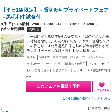
【平日1組限定】～貸切邸宅プライベートフェア
～黒毛和牛試食付
8月6日(木)
5部制 12:00～/13:00～/14:00～/15:00～/16:00～
(
:3時間程度)
残席 △
【平日限定】駅徒歩5分の好立地・当日の満足度が高
い貸切会場で心からの”おもてなし”体験。食通なゲス
トの舌を唸らす絶品黒毛和牛を無料試食♪緑溢れるガ
ラス張りチャペル体験・憧れドレス特典も◎
相談会
模擬挙式
模擬披露宴
試食会
ファッションショー
◆好立
会場コーディネート
料理・引出物などの展示
その他
地＆大自然に囲まれた貸切ロケーション◆ ／ ★★限定BIG特典
★★
このフェアを電話で予約
クリップする
この日開催の他のフェアも見る
ス）
[予約優先]
[無料]