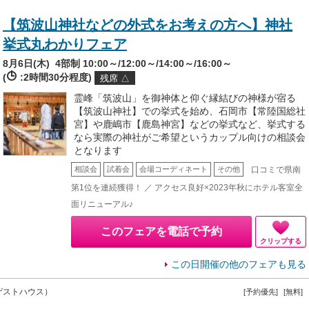
【筑波山神社などの外式をお考えの方へ】神社
挙式丸わかりフェア
8月6日(木)
4部制 10:00～/12:00～/14:00～/16:00～
(
:2時間30分程度)
残席 △
霊峰「筑波山」を御神体と仰ぐ縁結びの神様が宿る
【筑波山神社】での挙式を始め、石岡市【常陸国総社
宮】や鹿嶋市【鹿島神宮】などの挙式など、挙式する
なら実際の神社がご希望というカップル向けの相談会
となります
口コミで県南
相談会
試着会
会場コーディネート
その他
第1位を連続獲得！ ／ アクセス良好×2023年秋にホテル客室全
面リニューアル♪
このフェアを電話で予約
クリップする
この日開催の他のフェアも見る
ゲストハウス）
[予約優先]
[無料]