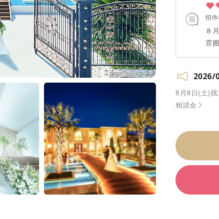
招待
８
雰
い
など
2026/
基
過
8月8日(土
と
相談会