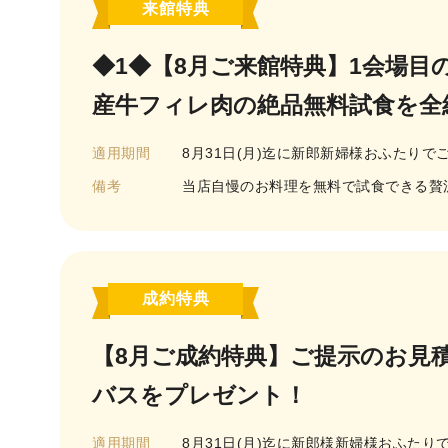
来館特典
◆1◆【8月ご来館特典】1会場目
産牛フィレ肉の絶品無料試食を全
適用期間
8月31日(月)迄に新郎新婦様おふたり
備考
当店自慢のお料理を無料で試食できる贅沢
成約特典
【8月ご成約特典】ご提示のお見
バスをプレゼント！
適用期間
8月31日(月)迄に新郎様新婦様おふたり