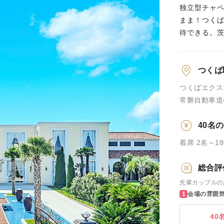
独立型チャ
まま！つく
待できる。
つくば
つくばエクス
常磐自動車道
40名
着席 2名～1
総合評
先輩カップルの
会場の雰囲
40