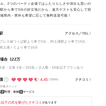
ペル、2つのパーティ会場ではふたりらしさや演出も思いの
ば駅から車で3分の好立地だから、遠方ゲストも安心して招
茨城県内・県外も希望に応じて無料送迎可能！
駅
アクセス／TEL
プレス線つくば駅より車で3分、JR土浦駅より車で15分、
桜土浦ＩＣより車で10分
の場合
122万
80名・立食 2名～250名／少人数・50名以下プランあり
4.45
価
クチコミ
(788件)
評価ポイント
気
料理・飲物
サービス
名以下の式を挙げたクチコミ
があります