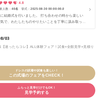
4.8
者人数：
40名
挙式：
2025-08-30 00:00:00.0
月に結婚式を行いました。 打ち合わせの時から楽しい
囲気で、わたしたちのやりたいことを丁寧に汲み取って
ただき実現していただきました。打ち合わせ日程の変更
も対応していただき助かりました。 チャペルは白を
08/03
調とした落ち着いた雰囲気で、披露宴会場も広すぎず狭
ぎずでとてもよい環境でした。 挙式、披露宴共にあっ
)残1【迷ったらコレ】ALL体験フェア！試食×全館見学×見積り
いう間の時間でした。
ドレスの試着や試食も楽しい！
この式場のフェアをCHECK！
ふらっと見学だけでもOK！
見学予約する