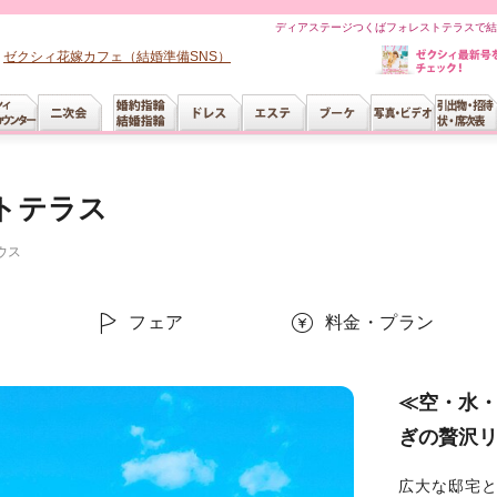
ディアステージつくばフォレストテラスで結
ゼクシィ花嫁カフェ（結婚準備SNS）
トテラス
ウス
ー
フェア
料金・プラン
≪空・水
ぎの贅沢
広大な邸宅