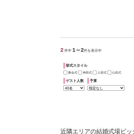
2
1～2
件中
件を表示中
挙式スタイル
教会式
神前式
人前式
仏前式
ゲスト人数
予算
近隣エリアの結婚式場ピッ