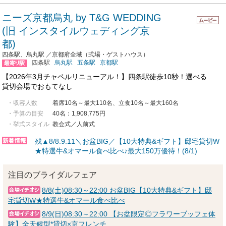
ニーズ京都烏丸 by T&G WEDDING
(旧 インスタイルウェディング京
都)
四条駅、烏丸駅 ／京都府全域（式場・ゲストハウス）
四条駅
烏丸駅
五条駅
京都駅
【2026年3月チャペルリニューアル！】四条駅徒歩10秒！選べる
貸切会場でおもてなし
・収容人数
着席10名～最大110名、立食10名～最大160名
・予算の目安
40名：1,908,775円
・挙式スタイル
教会式／人前式
残▲8/8.9.11＼お盆BIG／【10大特典&ギフト】邸宅貸切W
★特選牛&オマール食べ比べ♪最大150万優待！(8/1)
注目のブライダルフェア
8/8(土)08:30～22:00 お盆BIG【10大特典&ギフト】邸
宅貸切W★特選牛&オマール食べ比べ
8/9(日)08:30～22:00 【お盆限定◎フラワーブッフェ体
験】全天候型*貸切×京フレンチ