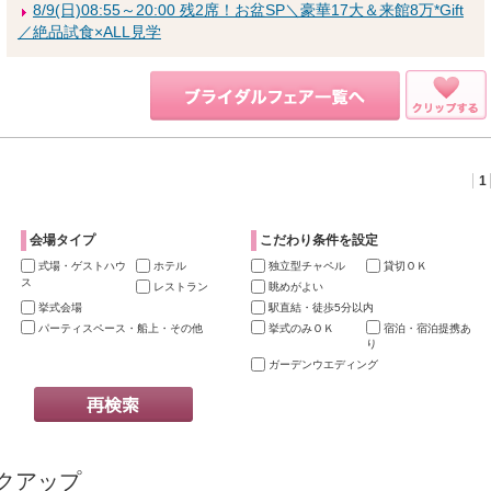
8/9(日)08:55～20:00 残2席！お盆SP＼豪華17大＆来館8万*Gift
／絶品試食×ALL見学
1
会場タイプ
こだわり条件を設定
式場・ゲストハウ
ホテル
独立型チャペル
貸切ＯＫ
ス
レストラン
眺めがよい
挙式会場
駅直結・徒歩5分以内
パーティスペース・船上・その他
挙式のみＯＫ
宿泊・宿泊提携あ
り
ガーデンウエディング
クアップ