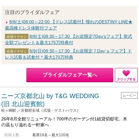
注目のブライダルフェア
8/8(土)08:00～22:00 【ドレス試着付】憧れのDESTINY LINE★
最高峰ドレス体験付フェア
8/8(土)08:30～17:30 【お盆限定7Day‘sフェア】挙式
会場イチオシ
全額プレゼント＆最大175万特典付
8/9(日)08:30～17:30 【お盆限定７Day‘ｓフェア】ド
会場イチオシ
レス試着＆試食付＊最大170万特典
ブライダルフェア一覧へ
クリップする
ニーズ京都北山 by T&G WEDDING
ムービー
(旧 北山迎賓館)
松ヶ崎駅 ／京都府全域（式場・ゲストハウス）
26年8月全館リニューアル！700坪のガーデン付1組貸切邸宅。木
の温もり溢れる一軒家へ
収容人数
着席10名～最大120名