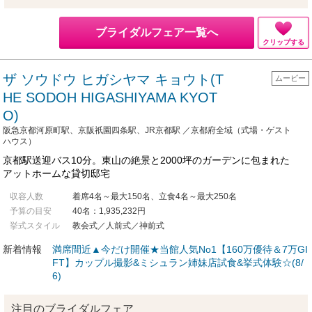
ブライダルフェア一覧へ
クリップする
ザ ソウドウ ヒガシヤマ キョウト(T
ムービー
HE SODOH HIGASHIYAMA KYOT
O)
阪急京都河原町駅、京阪祇園四条駅、JR京都駅 ／京都府全域（式場・ゲスト
ハウス）
京都駅送迎バス10分。東山の絶景と2000坪のガーデンに包まれた
アットホームな貸切邸宅
収容人数
着席4名～最大150名、立食4名～最大250名
予算の目安
40名：1,935,232円
挙式スタイル
教会式／人前式／神前式
新着情報
満席間近▲今だけ開催★当館人気No1【160万優待＆7万GI
FT】カップル撮影&ミシュラン姉妹店試食&挙式体験☆(8/
6)
注目のブライダルフェア