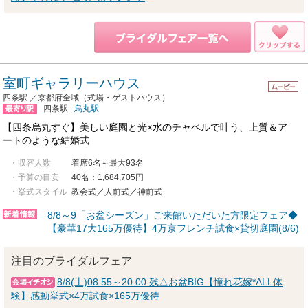
室町ギャラリーハウス
四条駅 ／京都府全域（式場・ゲストハウス）
四条駅
烏丸駅
【四条烏丸すぐ】美しい庭園と光×水のチャペルで叶う、上質＆ア
ートのような結婚式
・収容人数
着席6名～最大93名
・予算の目安
40名：1,684,705円
・挙式スタイル
教会式／人前式／神前式
8/8～9「お盆シーズン」ご来館いただいた方限定フェア◆
【豪華17大165万優待】4万京フレンチ試食×貸切庭園(8/6)
注目のブライダルフェア
8/8(土)08:55～20:00 残△お盆BIG【憧れ花嫁*ALL体
験】感動挙式×4万試食×165万優待