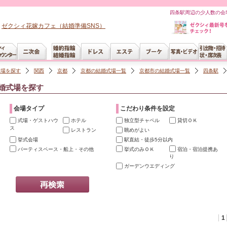
四条駅周辺の少人数の会
ゼクシィ花嫁カフェ（結婚準備SNS）
会場を探す
関西
京都
京都の結婚式場一覧
京都市の結婚式場一覧
四条駅
婚式場を探す
会場タイプ
こだわり条件を設定
式場・ゲストハウ
ホテル
独立型チャペル
貸切ＯＫ
ス
レストラン
眺めがよい
挙式会場
駅直結・徒歩5分以内
パーティスペース・船上・その他
挙式のみＯＫ
宿泊・宿泊提携あ
り
ガーデンウエディング
1