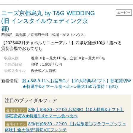
ニーズ京都烏丸 by T&G WEDDING
ムービー
(旧 インスタイルウェディング京
都)
四条駅、烏丸駅 ／京都府全域（式場・ゲストハウス）
【2026年3月チャペルリニューアル！】四条駅徒歩10秒！選べる
貸切会場でおもてなし
収容人数
着席10名～最大110名、立食10名～最大160名
予算の目安
40名：1,908,775円
挙式スタイル
教会式／人前式
新着情報
残▲8/8.9.11＼お盆BIG／【10大特典&ギフト】邸宅貸切W
★特選牛&オマール食べ比べ♪最大150万優待！(8/1)
注目のブライダルフェア
8/8(土)08:30～22:00 お盆BIG【10大特典&ギフト】
会場イチオシ
邸宅貸切W★特選牛&オマール食べ比べ
8/9(日)08:30～22:00 【お盆限定◎フラワーブッフェ
会場イチオシ
体験】全天候型*貸切×京フレンチ