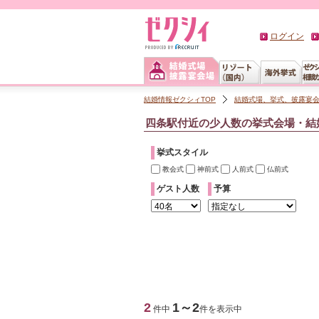
ログイン
結婚情報ゼクシィTOP
結婚式場、挙式、披露宴
四条駅付近の少人数の挙式会場・結
挙式スタイル
教会式
神前式
人前式
仏前式
ゲスト人数
予算
2
1～2
件中
件を表示中