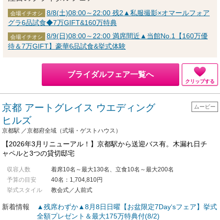
8/8(土)08:00～22:00 残2▲私服撮影×オマールフォア
会場イチオシ
グラ6品試食◆7万GIFT&160万特典
8/9(日)08:00～22:00 満席間近▲当館No.1【160万優
会場イチオシ
待＆7万GIFT】豪華6品試食&挙式体験
ブライダルフェア一覧へ
クリップする
京都 アートグレイス ウエディング
ムービー
ヒルズ
京都駅 ／京都府全域（式場・ゲストハウス）
【2026年3月リニューアル！】京都駅から送迎バス有。木漏れ日チ
ャペルと3つの貸切邸宅
収容人数
着席10名～最大130名、立食10名～最大200名
予算の目安
40名：1,704,810円
挙式スタイル
教会式／人前式
新着情報
▲残席わずか▲8月8日日曜【お盆限定7Day‘sフェア】挙式
全額プレゼント＆最大175万特典付(8/2)