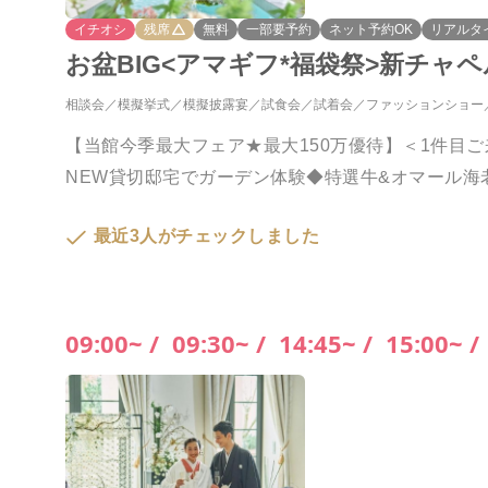
イチオシ
残席
無料
一部要予約
ネット予約OK
リアルタ
お盆BIG<アマギフ*福袋祭>新チャ
相談会
模擬挙式
模擬披露宴
試食会
試着会
ファッションショー
【当館今季最大フェア★最大150万優待】＜1件目ご
NEW貸切邸宅でガーデン体験◆特選牛&オマール海
最近3人がチェックしました
09:00~ /
09:30~ /
14:45~ /
15:00~ /