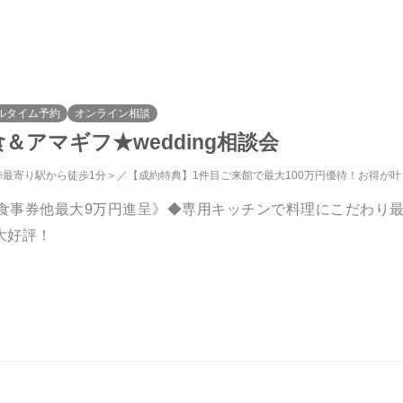
ルタイム予約
オンライン相談
アマギフ★wedding相談会
◎最寄り駅から徒歩1分＞
【成約特典】1件目ご来館で最大100万円優待！お得が叶
で食事券他最大9万円進呈》◆専用キッチンで料理にこだわり
大好評！