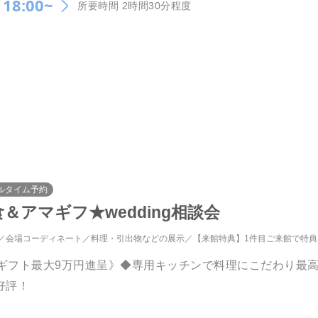
18:00~
所要時間 2時間30分程度
ルタイム予約
アマギフ★wedding相談会
会場コーディネート
料理・引出物などの展示
【来館特典】1件目ご来館で特
でギフト最大9万円進呈》◆専用キッチンで料理にこだわり最
好評！