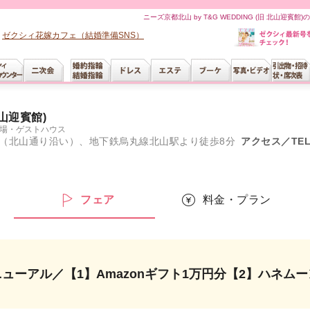
ニーズ京都北山 by T&G WEDDING (旧 北山迎
ゼクシィ花嫁カフェ（結婚準備SNS）
北山迎賓館)
場・ゲストハウス
（北山通り沿い）、地下鉄烏丸線北山駅より徒歩8分
アクセス／TE
ー
フェア
料金・プラン