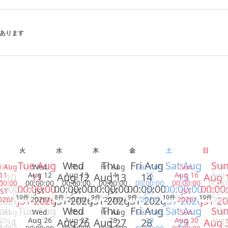
 があります
火
水
木
金
土
日
on
Tue Aug
Wed
Thu
Fri Aug
Sat Aug
Su
e Aug
Wed
Thu
Fri Aug
Sat Aug
Sun
Mo
11
Aug 12
Aug 13
14
15
Aug 16
Aug 
 10
11
Aug 12
Aug 13
14
15
Aug 
00:00
00:00:00
00:00:00
00:00:00
00:00:00
00:00:00
00:00
0:00
00:00:00
00:00:00
00:00:00
00:00:00
00:00:00
00:00
JST
JST
JST
JST
JST
JST
JST
10件
8件
9件
9件
10件
10件
2026
JST 2026
JST 2026
JST 2026
JST 2026
JST 2026
JST 2
026/
2026/
2026/
2026/
2026/
2026/
202
on
Tue Aug
Wed
Thu
Fri Aug
Sat Aug
Su
e Aug
Wed
Thu
Fri Aug
Sat Aug
Sun
Mo
25
Aug 26
Aug 27
28
29
Aug 30
Aug 
 24
25
Aug 26
Aug 27
28
29
Aug 