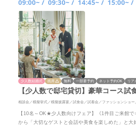
09:00~ /
09:30~ /
14:45~ /
15:00~ /
少人数結婚式
残席
無料
一部要予約
ネット予約OK
リア
【少人数で邸宅貸切】豪華コース試食＆
相談会
模擬挙式
模擬披露宴
試食会
試着会
ファッションショー
【10名～OK★少人数向けフェア】《1件目ご来館
から「大切なゲストと会話や美食を楽しめた」と大