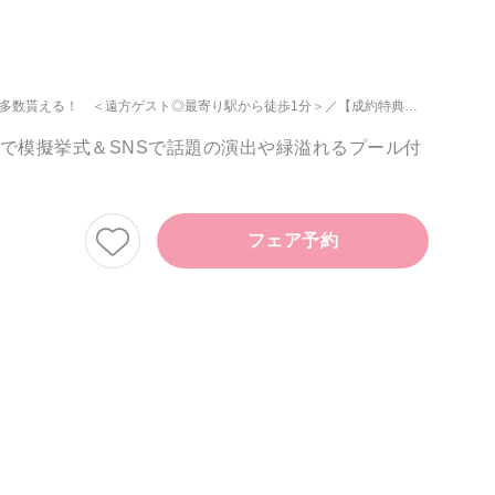
典多数貰える！ ＜遠方ゲスト◎最寄り駅から徒歩1分＞
【成約特典】1件目ご来館で最大150万円優待！お得が叶う
ルで模擬挙式＆SNSで話題の演出や緑溢れるプール付
フェア予約