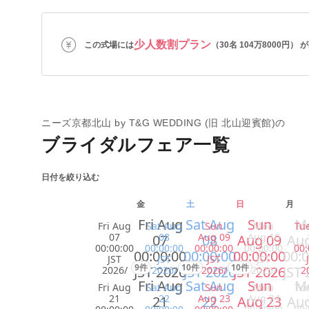
少人数割プラン
この式場には
（30名 104万8000円）
ニーズ京都北山 by T&G WEDDING (旧 北山迎賓館)の
ブライダルフェア一覧
日付を絞り込む
金
土
日
月
Fri Aug
Sat Aug
Sun
M
Fri Aug
Sat Aug
Sun
Mon
Tu
07
08
Aug 09
Aug 10
07
08
Aug 09
Aug
00:00:00
00:00:00
00:00:00
00:00:00
00:
00:00:00
00:00:00
00:00:00
00:0
JST
JST
JST
JST
9件
10件
10件
JST 2026
JST 2026
JST 2026
JST 
2026/
2026/
2026/
2026/
2
Fri Aug
Sat Aug
Sun
M
Fri Aug
Sat Aug
Sun
Mon
Tu
21
22
Aug 23
Aug 24
21
22
Aug 23
Aug