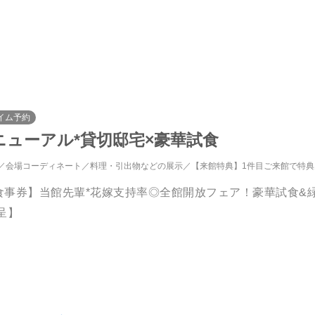
イム予約
ニューアル*貸切邸宅×豪華試食
会場コーディネート
料理・引出物などの展示
【来館特典】1件目ご来館で特
＆食事券】当館先輩*花嫁支持率◎全館開放フェア！豪華試食
呈】