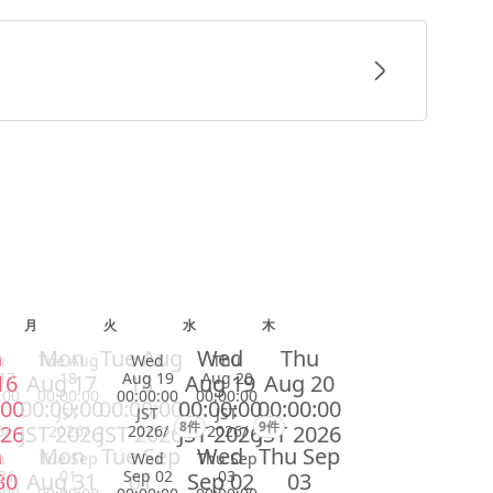
月
火
水
木
n
Mon
Tue Aug
Wed
Thu
n
Tue Aug
Wed
Thu
17
18
Aug 19
Aug 20
16
Aug 17
18
Aug 19
Aug 20
:00
00:00:00
00:00:00
00:00:00
:00
00:00:00
00:00:00
00:00:00
00:00:00
JST
JST
JST
8件
9件
026
JST 2026
JST 2026
JST 2026
JST 2026
6/
2026/
2026/
2026/
n
Mon
Tue Sep
Wed
Thu Sep
n
Tue Sep
Wed
Thu Sep
31
01
Sep 02
03
30
Aug 31
01
Sep 02
03