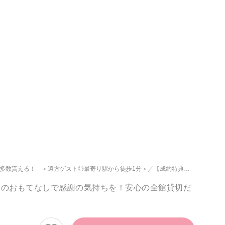
典多数貰える！ ＜遠方ゲスト◎最寄り駅から徒歩1分＞
【成約特典】1件目ご来館で最大100万円優待！お得が叶う
高のおもてなしで感謝の気持ちを！安心の全館貸切だ