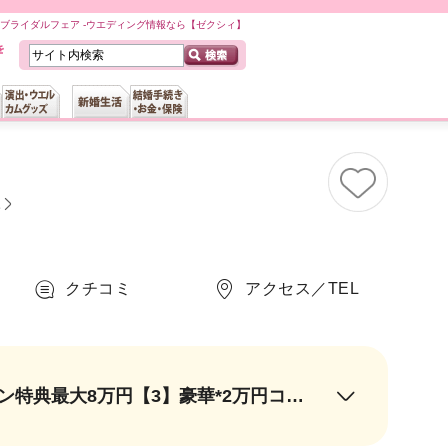
賓館)のブライダルフェア -ウエディング情報なら【ゼクシィ】
L
クチコミ
アクセス／TEL
＼2026年8月全館リニューアル／【1】Amazonギフト1万円分【2】ハネムーン特典最大8万円【3】豪華*2万円コース試食&ミニブーケをご用意【4】来館時タクシー代は会場負担