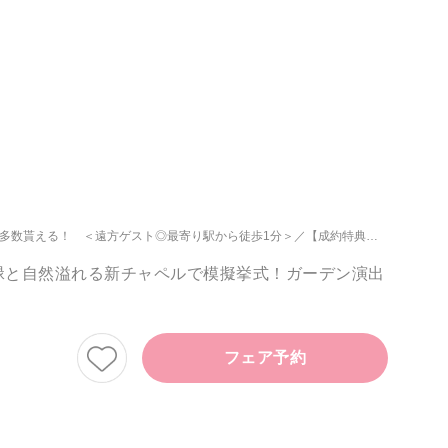
典多数貰える！ ＜遠方ゲスト◎最寄り駅から徒歩1分＞
【成約特典】1件目ご来館で最大150万円優待！お得が叶う
&緑と自然溢れる新チャペルで模擬挙式！ガーデン演出
フェア予約