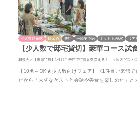
少人数結婚式
残席
無料
一部要予約
ネット予約OK
リア
【少人数で邸宅貸切】豪華コース試食＆
相談会
【来館特典】1件目ご来館で特典多数貰える！ ＜遠方ゲスト
【10名～OK★少人数向けフェア】《1件目ご来館
だから「大切なゲストと会話や美食を楽しめた」と