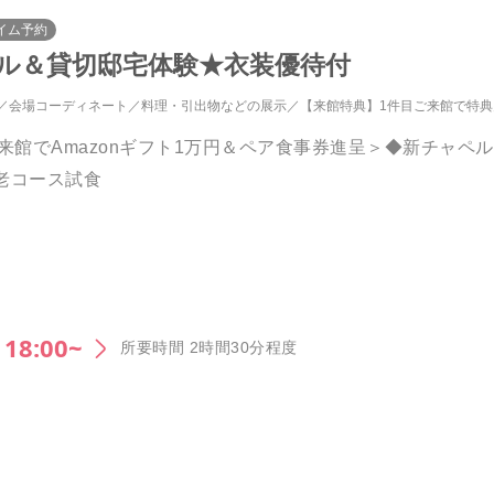
イム予約
ペル＆貸切邸宅体験★衣装優待付
会場コーディネート
料理・引出物などの展示
【来館特典】1件目ご来館で特
来館でAmazonギフト1万円＆ペア食事券進呈＞◆新チャペ
老コース試食
18:00~
所要時間 2時間30分程度