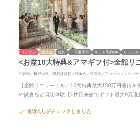
イチオシ
残席
無料
一部要予約
ネット予約OK
リアルタ
<お盆10大特典&アマギフ付>全館リ
相談会
模擬挙式
模擬披露宴
試食会
試着会
ファッションショー
【全館リニューアル／10大特典最大150万円優待
や試食など貸切体験【1件目来館でギフト最大9万進
最近4人がチェックしました