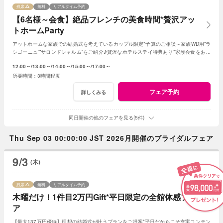
残席
無料
リアルタイム予約
【6名様～会食】絶品フレンチの美食時間*贅沢アッ
トホームParty
アットホームな家族での結婚式を考えているカップル限定*予算のご相談～家族WD用”ラ
シゴーニュ””サロンドシャルム”をご紹介♪贅沢なホテルステイ特典あり*家族会食をお得
に叶えるフェア♪
12:00～
13:00～
14:00～
15:00～
17:00～
3時間程度
フェア予約
詳しくみる
同日開催の他のフェアを見る(5件)
Thu Sep 03 00:00:00 JST 2026月開催のブライダルフェア
9/3
(木)
残席
無料
リアルタイム予約
木曜だけ！1件目2万円Gift*平日限定の全館体感フェ
ア
【最大137万円優待】理想の結婚式が叶うプランをご提案*平日だからこそ充実コンテン