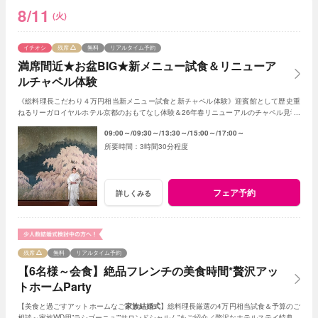
8/11
(火)
イチオシ
残席
無料
リアルタイム予約
満席間近★お盆BIG★新メニュー試食＆リニューア
ルチャペル体験
《総料理長こだわり４万円相当新メニュー試食と新チャペル体験》迎賓館として歴史重
ねるリーガロイヤルホテル京都のおもてなし体験＆26年春リニューアルのチャペル見学*
さらに1件目来館でAmazonギフト券1万円贈呈！
09:00～
09:30～
13:30～
15:00～
17:00～
3時間30分程度
フェア予約
詳しくみる
残席
無料
リアルタイム予約
【6名様～会食】絶品フレンチの美食時間*贅沢アッ
トホームParty
【美食と過ごすアットホームなご
家族結婚式
】総料理長厳選の4万円相当試食＆予算のご
相談～家族WD用”ラシゴーニュ””サロンドシャルム”をご紹介／贅沢なホテルステイ特典あ