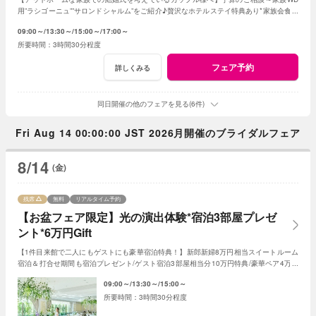
用”ラシゴーニュ””サロンドシャルム”をご紹介♪贅沢なホテルステイ特典あり*家族会食を
お得に叶えるフェア♪
09:00～
13:30～
15:00～
17:00～
3時間30分程度
フェア予約
詳しくみる
同日開催の他のフェアを見る(6件)
Fri Aug 14 00:00:00 JST 2026月開催のブライダルフェア
8/14
(金)
残席
無料
リアルタイム予約
【お盆フェア限定】光の演出体験*宿泊3部屋プレゼ
ント*6万円Gift
【1件目来館で二人にもゲストにも豪華宿泊特典！】新郎新婦8万円相当スイートルーム
宿泊＆打合せ期間も宿泊プレゼント/ゲスト宿泊3部屋相当分10万円特典/豪華ペア4万円
試食やAmazonギフト1万円など6万円相当特典など
09:00～
13:30～
15:00～
3時間30分程度