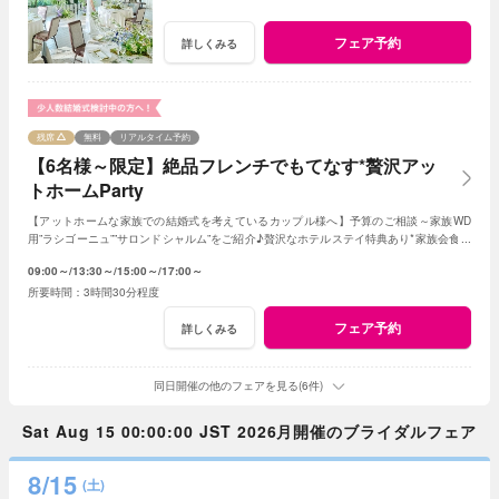
フェア予約
詳しくみる
残席
無料
リアルタイム予約
【6名様～限定】絶品フレンチでもてなす*贅沢アッ
トホームParty
【アットホームな家族での結婚式を考えているカップル様へ】予算のご相談～家族WD
用”ラシゴーニュ””サロンドシャルム”をご紹介♪贅沢なホテルステイ特典あり*家族会食を
お得に叶えるフェア♪
09:00～
13:30～
15:00～
17:00～
3時間30分程度
フェア予約
詳しくみる
同日開催の他のフェアを見る(6件)
Sat Aug 15 00:00:00 JST 2026月開催のブライダルフェア
8/15
(土)