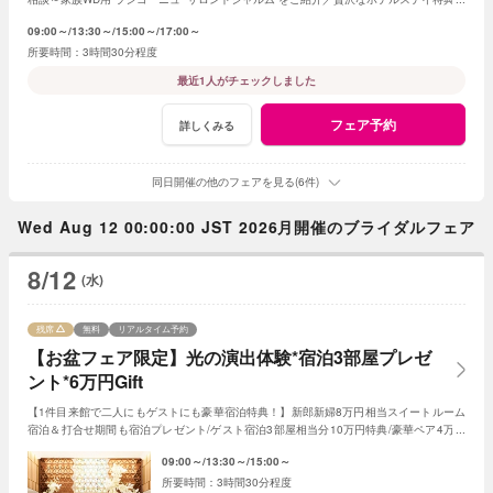
り*家族会食をお得に叶えるフェア♪
09:00～
13:30～
15:00～
17:00～
3時間30分程度
最近1人がチェックしました
フェア予約
詳しくみる
同日開催の他のフェアを見る(6件)
Wed Aug 12 00:00:00 JST 2026月開催のブライダルフェア
8/12
(水)
残席
無料
リアルタイム予約
【お盆フェア限定】光の演出体験*宿泊3部屋プレゼ
ント*6万円Gift
【1件目来館で二人にもゲストにも豪華宿泊特典！】新郎新婦8万円相当スイートルーム
宿泊＆打合せ期間も宿泊プレゼント/ゲスト宿泊3部屋相当分10万円特典/豪華ペア4万円
試食やAmazonギフト1万円など6万円相当特典など
09:00～
13:30～
15:00～
3時間30分程度