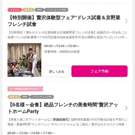
イチオシ
残席
無料
リアルタイム予約
【特別開催】贅沢体験型フェア*ドレス試着＆京野菜
フレンチ試食
【日程限定！憧れのドレス試着体験＆京都産野菜フレンチ試食】結婚式の一日を丸ごと
体感*ドレス試着/豪華ペア4万円試食/6style会場見学/打合せ期間も宿泊プレゼント※1件目
限定成約特典あり
09:00～
13:30～
15:00～
3時間30分程度
フェア予約
詳しくみる
残席
無料
リアルタイム予約
【6名様～会食】絶品フレンチの美食時間*贅沢アッ
トホームParty
【美食と過ごすアットホームなご
家族結婚式
】総料理長厳選の4万円相当試食＆予算のご
相談～家族WD用”ラシゴーニュ””サロンドシャルム”をご紹介／贅沢なホテルステイ特典あ
り*家族会食をお得に叶えるフェア♪
09:00～
13:30～
15:00～
17:00～