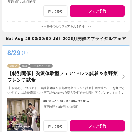
3時間程度
フェア予約
詳しくみる
同日開催の他のフェアを見る(5件)
Sat Aug 29 00:00:00 JST 2026月開催のブライダルフェア
8/29
(土)
残席
無料
リアルタイム予約
【特別開催】贅沢体験型フェア*ドレス試着＆京野菜
フレンチ試食
【日程限定！憧れのドレス試着体験＆京都産野菜フレンチ試食】結婚式の一日を丸ごと
体感*ドレス試着/豪華ペア4万円試食/6style会場見学/打合せ期間も宿泊プレゼント※1件目
限定成約特典あり
09:00～
13:30～
15:00～
17:00～
3時間30分程度
フェア予約
詳しくみる