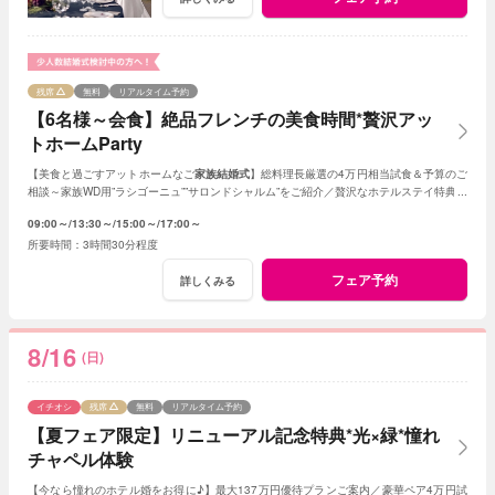
残席
無料
リアルタイム予約
【6名様～会食】絶品フレンチの美食時間*贅沢アッ
トホームParty
【美食と過ごすアットホームなご
家族結婚式
】総料理長厳選の4万円相当試食＆予算のご
相談～家族WD用”ラシゴーニュ””サロンドシャルム”をご紹介／贅沢なホテルステイ特典あ
り*家族会食をお得に叶えるフェア♪
09:00～
13:30～
15:00～
17:00～
3時間30分程度
フェア予約
詳しくみる
8/16
(日)
イチオシ
残席
無料
リアルタイム予約
【夏フェア限定】リニューアル記念特典*光×緑*憧れ
チャペル体験
【今なら憧れのホテル婚をお得に♪】最大137万円優待プランご案内／豪華ペア4万円試