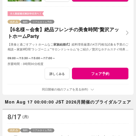
残席
無料
リアルタイム予約
【6名様～会食】絶品フレンチの美食時間*贅沢アッ
トホームParty
【美食と過ごすアットホームなご
家族結婚式
】総料理長厳選の4万円相当試食＆予算のご
相談～家族WD用”ラシゴーニュ””サロンドシャルム”をご紹介／贅沢なホテルステイ特典あ
り*家族会食をお得に叶えるフェア♪
09:00～
13:30～
15:00～
17:00～
3時間30分程度
フェア予約
詳しくみる
同日開催の他のフェアを見る(6件)
Mon Aug 17 00:00:00 JST 2026月開催のブライダルフェア
8/17
(月)
残席
無料
リアルタイム予約