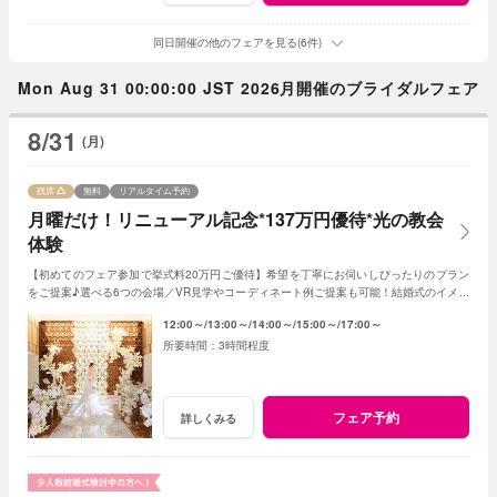
同日開催の他のフェアを見る(6件)
Mon Aug 31 00:00:00 JST 2026月開催のブライダルフェア
8/31
(月)
残席
無料
リアルタイム予約
月曜だけ！リニューアル記念*137万円優待*光の教会
体験
【初めてのフェア参加で挙式料20万円ご優待】希望を丁寧にお伺いしぴったりのプラン
をご提案♪選べる6つの会場／VR見学やコーディネート例ご提案も可能！結婚式のイメー
ジが膨らむ式場選びスタートに最適のフェア。
12:00～
13:00～
14:00～
15:00～
17:00～
3時間程度
フェア予約
詳しくみる