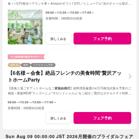
食＋1万円相当ペアランチ券＋Amazonギフト1万円／リニューアル*光のチャペル挙式体
感／6style会場比較／安心のお見積り提案など
09:00～
13:30～
15:00～
17:00～
3時間30分程度
フェア予約
詳しくみる
残席
無料
リアルタイム予約
【6名様～会食】絶品フレンチの美食時間*贅沢アッ
トホームParty
【美食と過ごすアットホームなご
家族結婚式
】総料理長厳選の4万円相当試食＆予算のご
相談～家族WD用”ラシゴーニュ””サロンドシャルム”をご紹介／贅沢なホテルステイ特典あ
り*家族会食をお得に叶えるフェア♪
09:00～
13:30～
15:00～
17:00～
3時間30分程度
フェア予約
詳しくみる
Sun Aug 09 00:00:00 JST 2026月開催のブライダルフェア