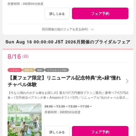
3時間30分程度
フェア予約
詳しくみる
同日開催の他のフェアを見る(6件)
Sun Aug 16 00:00:00 JST 2026月開催のブライダルフェア
8/16
(日)
イチオシ
残席
無料
リアルタイム予約
【夏フェア限定】リニューアル記念特典*光×緑*憧れ
チャペル体験
【今なら憧れのホテル婚をお得に♪】最大137万円優待プランご案内／豪華ペア4万円試
食＋1万円相当ペアランチ券＋Amazonギフト1万円／リニューアル*光のチャペル挙式体
感／6style会場比較／安心のお見積り提案など
09:00～
13:30～
15:00～
17:00～
3時間30分程度
フェア予約
詳しくみる