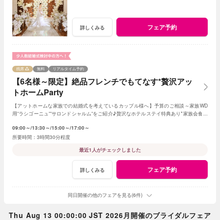
フェア予約
詳しくみる
残席
無料
リアルタイム予約
【6名様～限定】絶品フレンチでもてなす*贅沢アッ
トホームParty
【アットホームな家族での結婚式を考えているカップル様へ】予算のご相談～家族WD
用”ラシゴーニュ””サロンドシャルム”をご紹介♪贅沢なホテルステイ特典あり*家族会食を
お得に叶えるフェア♪
09:00～
13:30～
15:00～
17:00～
3時間30分程度
最近1人がチェックしました
フェア予約
詳しくみる
同日開催の他のフェアを見る(6件)
Thu Aug 13 00:00:00 JST 2026月開催のブライダルフェア