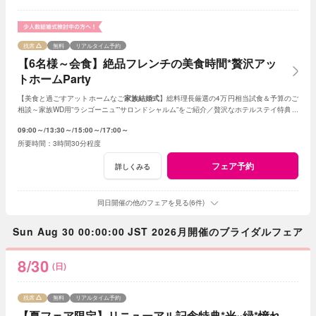
残席
無料
リアルタイム予約
【6名様～会食】絶品フレンチの美食時間*贅沢アッ
トホームParty
【美食と過ごすアットホームなご
家族結婚式
】総料理長厳選の4万円相当試食＆予算のご
相談～家族WD用”ラシゴーニュ””サロンドシャルム”をご紹介／贅沢なホテルステイ特典あ
り*家族会食をお得に叶えるフェア♪
09:00～
13:30～
15:00～
17:00～
3時間30分程度
フェア予約
詳しくみる
同日開催の他のフェアを見る(6件)
Sun Aug 30 00:00:00 JST 2026月開催のブライダルフェア
8/30
(日)
残席
無料
リアルタイム予約
【夏フェア限定】リニューアル記念特典*光×緑*憧れ