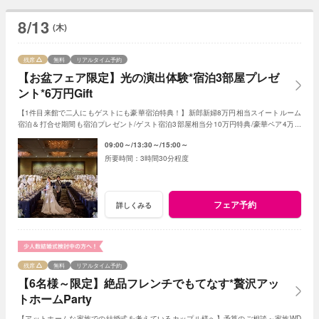
8/13
(木)
残席
無料
リアルタイム予約
【お盆フェア限定】光の演出体験*宿泊3部屋プレゼ
ント*6万円Gift
【1件目来館で二人にもゲストにも豪華宿泊特典！】新郎新婦8万円相当スイートルーム
宿泊＆打合せ期間も宿泊プレゼント/ゲスト宿泊3部屋相当分10万円特典/豪華ペア4万円
試食やAmazonギフト1万円など6万円相当特典など
09:00～
13:30～
15:00～
3時間30分程度
フェア予約
詳しくみる
残席
無料
リアルタイム予約
【6名様～限定】絶品フレンチでもてなす*贅沢アッ
トホームParty
【アットホームな家族での結婚式を考えているカップル様へ】予算のご相談～家族WD