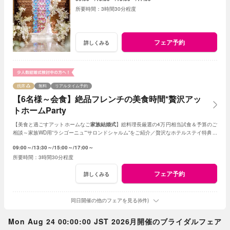
3時間30分程度
フェア予約
詳しくみる
残席
無料
リアルタイム予約
【6名様～会食】絶品フレンチの美食時間*贅沢アッ
トホームParty
【美食と過ごすアットホームなご
家族結婚式
】総料理長厳選の4万円相当試食＆予算のご
相談～家族WD用”ラシゴーニュ””サロンドシャルム”をご紹介／贅沢なホテルステイ特典あ
り*家族会食をお得に叶えるフェア♪
09:00～
13:30～
15:00～
17:00～
3時間30分程度
フェア予約
詳しくみる
同日開催の他のフェアを見る(6件)
Mon Aug 24 00:00:00 JST 2026月開催のブライダルフェア