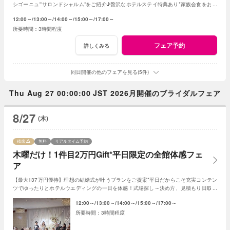
シゴーニュ””サロンドシャルム”をご紹介♪贅沢なホテルステイ特典あり*家族会食をお得
に叶えるフェア♪
12:00～
13:00～
14:00～
15:00～
17:00～
3時間程度
フェア予約
詳しくみる
同日開催の他のフェアを見る(5件)
Thu Aug 27 00:00:00 JST 2026月開催のブライダルフェア
8/27
(木)
残席
無料
リアルタイム予約
木曜だけ！1件目2万円Gift*平日限定の全館体感フェ
ア
【最大137万円優待】理想の結婚式が叶うプランをご提案*平日だからこそ充実コンテン
ツでゆったりとホテルウエディングの一日を体感！式場探し～決め方、見積もり日取り
までしっかり相談できる３組限定の安心フェア。
12:00～
13:00～
14:00～
15:00～
17:00～
3時間程度