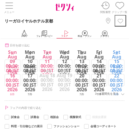
メニュー
閲覧履歴
クリップ一覧
リーガロイヤルホテル京都
トップ
フォト・ムービー
フェア
料金・プラン
クチコミ
日付を絞り込む
Sun
Mon
Tue
Wed
Thu
Fri
Sat
日
月
火
水
木
金
土
Aug
Aug
Aug
Aug
Aug
Aug
Aug
09
10
11
12
13
14
15
00:00:
00:00:
00:00:
00:00:
00:00:
00:00:
00:00:
Sun
Mon
Thu
Fri
Sat
00 JST
00 JST
00 JST
00 JST
00 JST
00 JST
00 JST
Tue
Wed
Aug
Aug
Aug
Aug
Aug
2026
2026
2026
2026
2026
2026
2026
Aug 18
Aug 19
16
17
20
21
22
00:00:
00:00:
00:00:
00:00:
00:00:
00:00:
00:00:
8件
8件
8件
8件
8件
8件
8件
00 JST
00 JST
00 JST
00 JST
00 JST
00 JST
00 JST
2026
2026
2026
2026
2026
2026
2026
3～4週間先を見る
8件
7件
7件
7件
8件
フェアの内容で絞り込む
試食会
試着会
相談会
模擬挙式
模擬披露宴
料理・引出物などの展示
ファッションショー
会場コーディネート