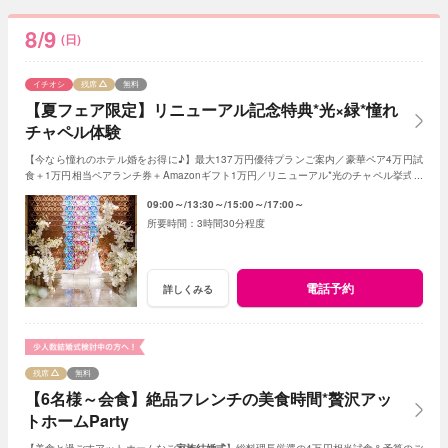
8/9
(日)
イチオシ
残席
無料
【夏フェア限定】リニューアル記念特典*光×緑*憧れ
チャペル体験
【今なら憧れのホテル婚をお得に♪】最大137万円優待プランご案内／豪華ペア4万円試
食＋1万円相当ペアランチ券＋Amazonギフト1万円／リニューアル*光のチャペル挙式体
感／6style会場比較／安心のお見積り提案など
09:00～
13:30～
15:00～
17:00～
3時間30分程度
電話予約
詳しくみる
残席
無料
【6名様～会食】絶品フレンチの美食時間*贅沢アッ
トホームParty
【美食と過ごすアットホームなご
家族結婚式
】総料理長厳選の4万円相当試食＆予算のご