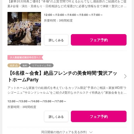
【豪華20大特典ご優待】"本物"の上質空間で叶えるおもてなし感抜群のご結婚式をご提
案♪会場・演出・見積もり・日程相談など式場選びに必要な情報を全て体験！贅沢にホテ
ルクオリティを楽しんで。
12:00～
13:00～
14:00～
15:00～
17:00～
3時間程度
フェア予約
詳しくみる
残席
無料
リアルタイム予約
【6名様～会食】絶品フレンチの美食時間*贅沢アッ
トホームParty
アットホームな家族での結婚式を考えているカップル限定*予算のご相談～家族WD用”ラ
シゴーニュ””サロンドシャルム”をご紹介♪贅沢なホテルステイ特典あり*家族会食をお得
に叶えるフェア♪
12:00～
13:00～
14:00～
15:00～
17:00～
3時間程度
フェア予約
詳しくみる
同日開催の他のフェアを見る(5件)