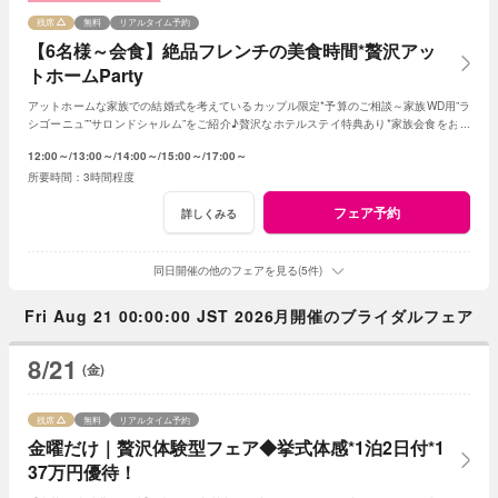
残席
無料
リアルタイム予約
【6名様～会食】絶品フレンチの美食時間*贅沢アッ
トホームParty
アットホームな家族での結婚式を考えているカップル限定*予算のご相談～家族WD用”ラ
シゴーニュ””サロンドシャルム”をご紹介♪贅沢なホテルステイ特典あり*家族会食をお得
に叶えるフェア♪
12:00～
13:00～
14:00～
15:00～
17:00～
3時間程度
フェア予約
詳しくみる
同日開催の他のフェアを見る(5件)
Fri Aug 21 00:00:00 JST 2026月開催のブライダルフェア
8/21
(金)
残席
無料
リアルタイム予約
金曜だけ｜贅沢体験型フェア◆挙式体感*1泊2日付*1
37万円優待！