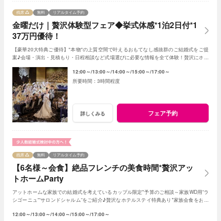
残席
無料
リアルタイム予約
金曜だけ｜贅沢体験型フェア◆挙式体感*1泊2日付*1
37万円優待！
【豪華20大特典ご優待】"本物"の上質空間で叶えるおもてなし感抜群のご結婚式をご提
案♪会場・演出・見積もり・日程相談など式場選びに必要な情報を全て体験！贅沢にホテ
ルクオリティを楽しんで。
12:00～
13:00～
14:00～
15:00～
17:00～
3時間程度
フェア予約
詳しくみる
残席
無料
リアルタイム予約
【6名様～会食】絶品フレンチの美食時間*贅沢アッ
トホームParty
アットホームな家族での結婚式を考えているカップル限定*予算のご相談～家族WD用”ラ
シゴーニュ””サロンドシャルム”をご紹介♪贅沢なホテルステイ特典あり*家族会食をお得
に叶えるフェア♪
12:00～
13:00～
14:00～
15:00～
17:00～