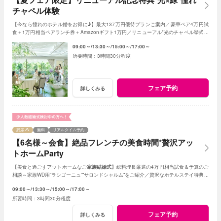
チャペル体験
【今なら憧れのホテル婚をお得に♪】最大137万円優待プランご案内／豪華ペア4万円試
食＋1万円相当ペアランチ券＋Amazonギフト1万円／リニューアル*光のチャペル挙式体
感／6style会場比較／安心のお見積り提案など
09:00～
13:30～
15:00～
17:00～
3時間30分程度
フェア予約
詳しくみる
残席
無料
リアルタイム予約
【6名様～会食】絶品フレンチの美食時間*贅沢アッ
トホームParty
【美食と過ごすアットホームなご
家族結婚式
】総料理長厳選の4万円相当試食＆予算のご
相談～家族WD用”ラシゴーニュ””サロンドシャルム”をご紹介／贅沢なホテルステイ特典あ
り*家族会食をお得に叶えるフェア♪
09:00～
13:30～
15:00～
17:00～
3時間30分程度
フェア予約
詳しくみる