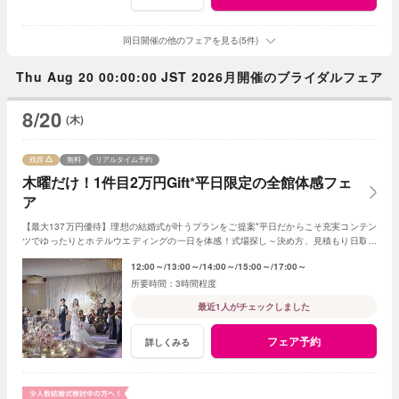
同日開催の他のフェアを見る(5件)
Thu Aug 20 00:00:00 JST 2026月開催のブライダルフェア
8/20
(木)
残席
無料
リアルタイム予約
木曜だけ！1件目2万円Gift*平日限定の全館体感フェ
ア
【最大137万円優待】理想の結婚式が叶うプランをご提案*平日だからこそ充実コンテン
ツでゆったりとホテルウエディングの一日を体感！式場探し～決め方、見積もり日取り
までしっかり相談できる３組限定の安心フェア。
12:00～
13:00～
14:00～
15:00～
17:00～
3時間程度
最近1人がチェックしました
フェア予約
詳しくみる