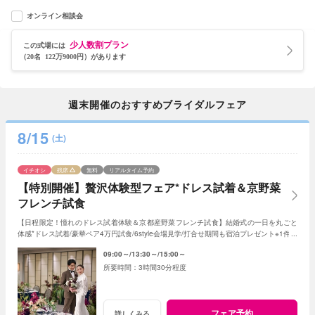
オンライン相談会
少人数割プラン
この式場には
（20名 122万9000円）があります
週末開催のおすすめブライダルフェア
8/15
(土)
イチオシ
残席
無料
リアルタイム予約
【特別開催】贅沢体験型フェア*ドレス試着＆京野菜
フレンチ試食
【日程限定！憧れのドレス試着体験＆京都産野菜フレンチ試食】結婚式の一日を丸ごと
体感*ドレス試着/豪華ペア4万円試食/6style会場見学/打合せ期間も宿泊プレゼント※1件目
限定成約特典あり
09:00～
13:30～
15:00～
3時間30分程度
フェア予約
詳しくみる