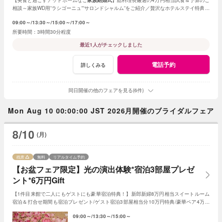
相談～家族WD用”ラシゴーニュ””サロンドシャルム”をご紹介／贅沢なホテルステイ特典あ
り*家族会食をお得に叶えるフェア♪
09:00～
13:30～
15:00～
17:00～
3時間30分程度
最近1人がチェックしました
電話予約
詳しくみる
同日開催の他のフェアを見る(6件)
Mon Aug 10 00:00:00 JST 2026月開催のブライダルフェア
8/10
(月)
残席
無料
リアルタイム予約
【お盆フェア限定】光の演出体験*宿泊3部屋プレゼ
ント*6万円Gift
【1件目来館で二人にもゲストにも豪華宿泊特典！】新郎新婦8万円相当スイートルーム
宿泊＆打合せ期間も宿泊プレゼント/ゲスト宿泊3部屋相当分10万円特典/豪華ペア4万円
試食やAmazonギフト1万円など6万円相当特典など
09:00～
13:30～
15:00～