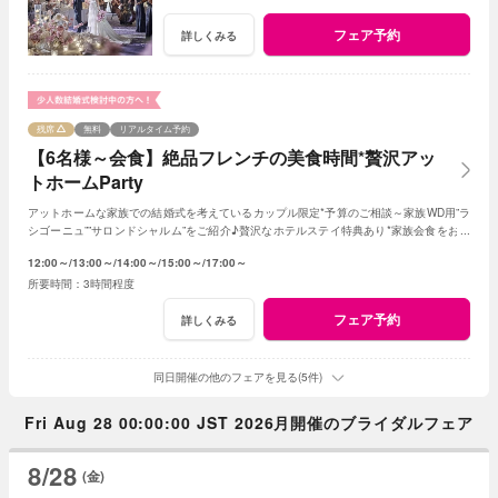
フェア予約
詳しくみる
残席
無料
リアルタイム予約
【6名様～会食】絶品フレンチの美食時間*贅沢アッ
トホームParty
アットホームな家族での結婚式を考えているカップル限定*予算のご相談～家族WD用”ラ
シゴーニュ””サロンドシャルム”をご紹介♪贅沢なホテルステイ特典あり*家族会食をお得
に叶えるフェア♪
12:00～
13:00～
14:00～
15:00～
17:00～
3時間程度
フェア予約
詳しくみる
同日開催の他のフェアを見る(5件)
Fri Aug 28 00:00:00 JST 2026月開催のブライダルフェア
8/28
(金)