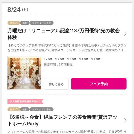
8/24
(月)
残席
無料
リアルタイム予約
月曜だけ！リニューアル記念*137万円優待*光の教会
体験
【初めてのフェア参加で挙式料20万円ご優待】希望を丁寧にお伺いしぴったりのプラン
をご提案♪選べる6つの会場／VR見学やコーディネート例ご提案も可能！結婚式のイメー
ジが膨らむ式場選びスタートに最適のフェア。
12:00～
13:00～
14:00～
15:00～
17:00～
3時間程度
フェア予約
詳しくみる
残席
無料
リアルタイム予約
【6名様～会食】絶品フレンチの美食時間*贅沢アッ
トホームParty
アットホームな家族での結婚式を考えているカップル限定*予算のご相談～家族WD用”ラ