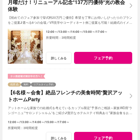
月曜だけ！リニューアル記念*137万円優待*光の教会
体験
【初めてのフェア参加で挙式料20万円ご優待】希望を丁寧にお伺いしぴったりのプラン
をご提案♪選べる6つの会場／VR見学やコーディネート例ご提案も可能！結婚式のイメー
ジが膨らむ式場選びスタートに最適のフェア。
12:00～
13:00～
14:00～
15:00～
17:00～
3時間程度
フェア予約
詳しくみる
残席
無料
リアルタイム予約
【6名様～会食】絶品フレンチの美食時間*贅沢アッ
トホームParty
アットホームな家族での結婚式を考えているカップル限定*予算のご相談～家族WD用”ラ
シゴーニュ””サロンドシャルム”をご紹介♪贅沢なホテルステイ特典あり*家族会食をお得
に叶えるフェア♪
12:00～
13:00～
14:00～
15:00～
17:00～
3時間程度
フェア予約
詳しくみる