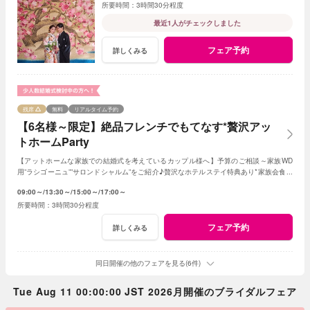
3時間30分程度
最近1人がチェックしました
フェア予約
詳しくみる
残席
無料
リアルタイム予約
【6名様～限定】絶品フレンチでもてなす*贅沢アッ
トホームParty
【アットホームな家族での結婚式を考えているカップル様へ】予算のご相談～家族WD
用”ラシゴーニュ””サロンドシャルム”をご紹介♪贅沢なホテルステイ特典あり*家族会食を
お得に叶えるフェア♪
09:00～
13:30～
15:00～
17:00～
3時間30分程度
フェア予約
詳しくみる
同日開催の他のフェアを見る(6件)
Tue Aug 11 00:00:00 JST 2026月開催のブライダルフェア