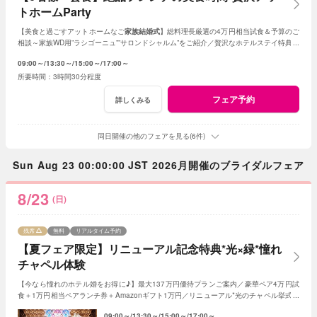
トホームParty
【美食と過ごすアットホームなご
家族結婚式
】総料理長厳選の4万円相当試食＆予算のご
相談～家族WD用”ラシゴーニュ””サロンドシャルム”をご紹介／贅沢なホテルステイ特典あ
り*家族会食をお得に叶えるフェア♪
09:00～
13:30～
15:00～
17:00～
3時間30分程度
フェア予約
詳しくみる
同日開催の他のフェアを見る(6件)
Sun Aug 23 00:00:00 JST 2026月開催のブライダルフェア
8/23
(日)
残席
無料
リアルタイム予約
【夏フェア限定】リニューアル記念特典*光×緑*憧れ
チャペル体験
【今なら憧れのホテル婚をお得に♪】最大137万円優待プランご案内／豪華ペア4万円試
食＋1万円相当ペアランチ券＋Amazonギフト1万円／リニューアル*光のチャペル挙式体
感／6style会場比較／安心のお見積り提案など
09:00～
13:30～
15:00～
17:00～