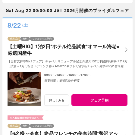
Sat Aug 22 00:00:00 JST 2026月開催のブライダルフェア
8/22
(土)
残席
無料
リアルタイム予約
【土曜BIG】1泊2日*ホテル絶品試食*オマール海老×
厳選国産牛
【当館支持率No.1フェア】チャペルリニューアル記念の最大137万円優待/豪華ペア4万
円試食＋1万円相当ペアランチ券＋Amazonギフト1万円/新チャペル見学/6style会場見学/
最新トレンド×自由な結婚式を
09:00～
13:30～
15:00～
17:00～
3時間30分程度
フェア予約
詳しくみる
残席
無料
リアルタイム予約
【6名様～会食】絶品フレンチの美食時間*贅沢アッ