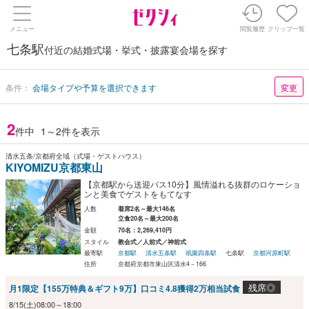
メニュー
閲覧履歴
クリップ一覧
七条駅
付近の結婚式場・挙式・披露宴会場を探す
条件：
会場タイプや予算を選択できます
変更
2
件中
1～2件を表示
清水五条/京都府全域（式場・ゲストハウス）
KIYOMIZU京都東山
【京都駅から送迎バス10分】風情溢れる抜群のロケーショ
ンと美食でゲストをもてなす
人数
着席2名～最大146名
立食20名～最大200名
金額
70名：2,269,410円
スタイル
教会式／人前式／神前式
最寄駅
京都駅
清水五条駅
祇園四条駅
七条駅
京都河原町駅
住所
京都府京都市東山区清水4－166
残席◎
月1限定【155万特典＆ギフト9万】口コミ4.8獲得2万相当試食
8/15(土)08:00～18:00