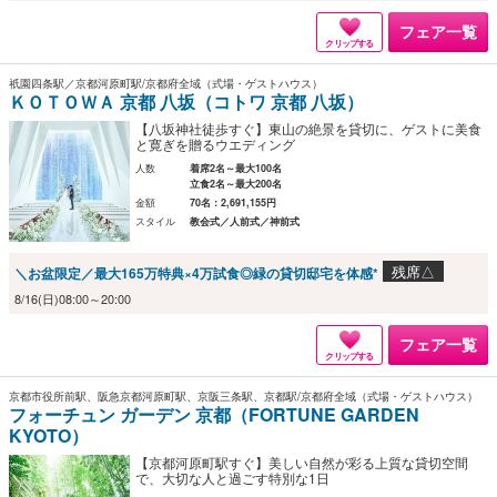
フェア一覧
クリップする
祇園四条駅／京都河原町駅/京都府全域（式場・ゲストハウス）
ＫＯＴＯＷＡ 京都 八坂（コトワ 京都 八坂）
【八坂神社徒歩すぐ】東山の絶景を貸切に、ゲストに美食
と寛ぎを贈るウエディング
人数
着席2名～最大100名
立食2名～最大200名
金額
70名：2,691,155円
スタイル
教会式／人前式／神前式
残席△
＼お盆限定／最大165万特典×4万試食◎緑の貸切邸宅を体感*
8/16(日)08:00～20:00
フェア一覧
クリップする
京都市役所前駅、阪急京都河原町駅、京阪三条駅、京都駅/京都府全域（式場・ゲストハウス）
フォーチュン ガーデン 京都（FORTUNE GARDEN
KYOTO）
【京都河原町駅すぐ】美しい自然が彩る上質な貸切空間
で、大切な人と過ごす特別な1日