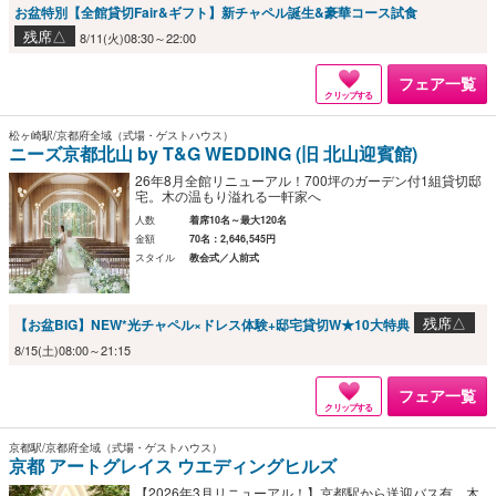
お盆特別【全館貸切Fair&ギフト】新チャペル誕生&豪華コース試食
残席△
8/11(火)08:30～22:00
フェア一覧
クリップする
松ヶ崎駅/京都府全域（式場・ゲストハウス）
ニーズ京都北山 by T&G WEDDING (旧 北山迎賓館)
26年8月全館リニューアル！700坪のガーデン付1組貸切邸
宅。木の温もり溢れる一軒家へ
人数
着席10名～最大120名
金額
70名：2,646,545円
スタイル
教会式／人前式
残席△
【お盆BIG】NEW*光チャペル×ドレス体験+邸宅貸切W★10大特典
8/15(土)08:00～21:15
フェア一覧
クリップする
京都駅/京都府全域（式場・ゲストハウス）
京都 アートグレイス ウエディングヒルズ
【2026年3月リニューアル！】京都駅から送迎バス有。木