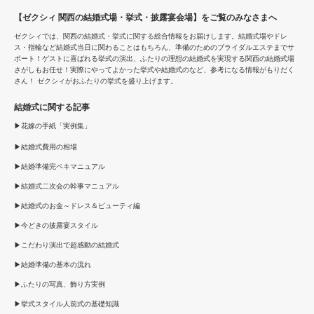
【ゼクシィ 関西の結婚式場・挙式・披露宴会場】をご覧のみなさまへ
ゼクシィでは、関西の結婚式・挙式に関する総合情報をお届けします。結婚式場やドレ
ス・指輪など結婚式当日に関わることはもちろん、準備のためのブライダルエステまでサ
ポート！ゲストに喜ばれる挙式の演出、ふたりの理想の結婚式を実現する関西の結婚式場
さがしもお任せ！実際にやってよかった挙式や結婚式のなど、参考になる情報がもりだく
さん！ ゼクシィがおふたりの挙式を盛り上げます。
結婚式に関する記事
花嫁の手紙「実例集」
結婚式費用の相場
結婚準備完ペキマニュアル
結婚式二次会の幹事マニュアル
結婚式のお金～ドレス＆ビューティ編
今どきの披露宴スタイル
こだわり演出で超感動の結婚式
結婚準備の基本の流れ
ふたりの写真、飾り方実例
挙式スタイル人前式の基礎知識