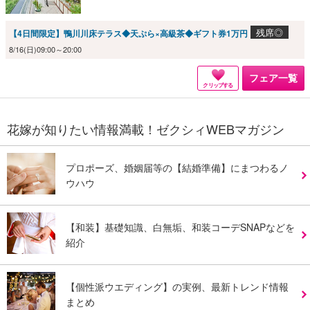
残席◎
【4日間限定】鴨川川床テラス◆天ぷら×高級茶◆ギフト券1万円
8/16(日)09:00～20:00
フェア一覧
クリップする
花嫁が知りたい情報満載！ゼクシィWEBマガジン
プロポーズ、婚姻届等の【結婚準備】にまつわるノ
ウハウ
【和装】基礎知識、白無垢、和装コーデSNAPなどを
紹介
【個性派ウエディング】の実例、最新トレンド情報
まとめ