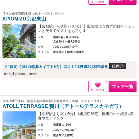
クリップする
清水五条/京都府全域（式場・ゲストハウス）
KIYOMIZU京都東山
【京都駅から送迎バス10分】風情溢れる抜群のロケーショ
ンと美食でゲストをもてなす
人数
着席2名～最大146名
立食20名～最大200名
金額
70名：2,269,410円
スタイル
教会式／人前式／神前式
残席◎
月1限定【155万特典＆ギフト9万】口コミ4.8獲得2万相当試食
8/15(土)08:00～18:00
フェア一覧
クリップする
京阪清水五条駅、阪急京都河原町駅/京都府全域（式場・ゲストハウス）
ATOLL TERRASSE 鴨川（アトールテラスカモガワ）
【京都駅より車で5分】1組貸切邸宅。鴨川沿いの絶景×美
食ウエディング
人数
着席最大120名
金額
70名：2,465,082円
スタイル
教会式／人前式