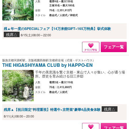
人数
着席4名～最大130名
立食30名～最大180名
金額
70名：2,351,912円
スタイル
教会式／人前式／神前式
残▲年一度のSPECIALフェア【14万来館GIFT×165万特典】挙式体験
残席△
8/15(土)08:00～22:00
フェア一覧
クリップする
阪急京都河原町駅、京阪祇園四条駅/京都府全域（式場・ゲストハウス）
THE HIGASHIYAMA CLUB by HAPPO-EN
千年の美意識を繋ぐ京都・東山で人々が集い、心が通う場
所。歴史を育み続ける旧三井邸
人数
着席2名～最大110名
金額
70名：2,415,860円
スタイル
教会式／人前式
残席△
残席▲【祝日限定*料理重視】特選牛×京野菜*豪華4品美食体験
8/11(火)08:00～20:00
フェア一覧