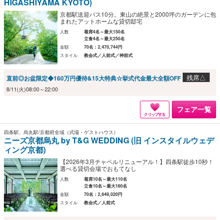
HIGASHIYAMA KYOTO)
京都駅送迎バス10分。東山の絶景と2000坪のガーデンに包
まれたアットホームな貸切邸宅
人数
着席4名～最大150名
立食4名～最大250名
金額
70名：2,470,744円
スタイル
教会式／人前式／神前式
残席△
直前◎お盆限定◆160万円優待&15大特典☆挙式代金最大全額OFF
8/11(火)08:00～22:00
フェア一覧
クリップする
四条駅、烏丸駅/京都府全域（式場・ゲストハウス）
ニーズ京都烏丸 by T&G WEDDING (旧 インスタイルウェデ
ィング京都)
【2026年3月チャペルリニューアル！】四条駅徒歩10秒！
選べる貸切会場でおもてなし
人数
着席10名～最大110名
立食10名～最大160名
金額
70名：2,649,020円
スタイル
教会式／人前式