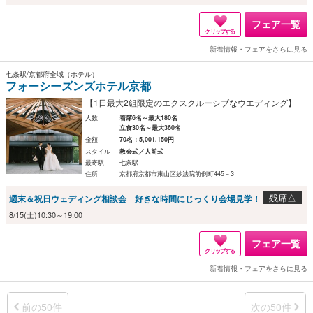
フェア一覧
クリップする
新着情報・フェアをさらに見る
七条駅/京都府全域（ホテル）
フォーシーズンズホテル京都
【1日最大2組限定のエクスクルーシブなウエディング】
人数
着席6名～最大180名
立食30名～最大360名
金額
70名：5,001,150円
スタイル
教会式／人前式
最寄駅
七条駅
住所
京都府京都市東山区妙法院前側町445－3
残席△
週末＆祝日ウェディング相談会 好きな時間にじっくり会場見学！
8/15(土)10:30～19:00
フェア一覧
クリップする
新着情報・フェアをさらに見る
前の50件
次の50件