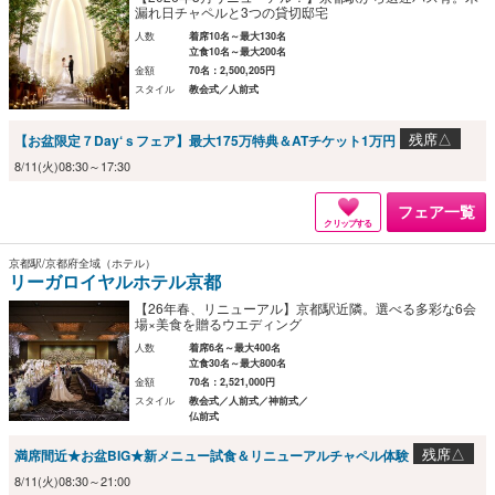
漏れ日チャペルと3つの貸切邸宅
人数
着席10名～最大130名
立食10名～最大200名
金額
70名：2,500,205円
スタイル
教会式／人前式
残席△
【お盆限定７Day‘ｓフェア】最大175万特典＆ATチケット1万円
8/11(火)08:30～17:30
フェア一覧
クリップする
京都駅/京都府全域（ホテル）
リーガロイヤルホテル京都
【26年春、リニューアル】京都駅近隣。選べる多彩な6会
場×美食を贈るウエディング
人数
着席6名～最大400名
立食30名～最大800名
金額
70名：2,521,000円
スタイル
教会式／人前式／神前式／
仏前式
残席△
満席間近★お盆BIG★新メニュー試食＆リニューアルチャペル体験
8/11(火)08:30～21:00