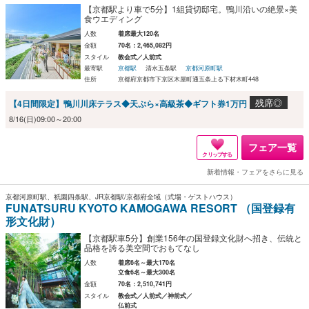
【京都駅より車で5分】1組貸切邸宅。鴨川沿いの絶景×美
食ウエディング
人数
着席最大120名
金額
70名：2,465,082円
スタイル
教会式／人前式
最寄駅
京都駅
清水五条駅
京都河原町駅
住所
京都府京都市下京区木屋町通五条上る下材木町448
残席◎
【4日間限定】鴨川川床テラス◆天ぷら×高級茶◆ギフト券1万円
8/16(日)09:00～20:00
フェア一覧
クリップする
新着情報・フェアをさらに見る
京都河原町駅、祇園四条駅、JR京都駅/京都府全域（式場・ゲストハウス）
FUNATSURU KYOTO KAMOGAWA RESORT （国登録有
形文化財）
【京都駅車5分】創業156年の国登録文化財へ招き、伝統と
品格を誇る美空間でおもてなし
人数
着席6名～最大170名
立食6名～最大300名
金額
70名：2,510,741円
スタイル
教会式／人前式／神前式／
仏前式