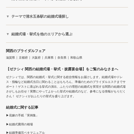
テーマで清水五条駅の結婚式場探し
結婚式場・挙式を他のエリアから選ぶ
関西のブライダルフェア
滋賀県
京都府
大阪府
兵庫県
奈良県
和歌山県
【ゼクシィ 関西の結婚式場・挙式・披露宴会場】をご覧のみなさまへ
ゼクシィでは、関西の結婚式・挙式に関する総合情報をお届けします。結婚式場やドレ
ス・指輪など結婚式当日に関わることはもちろん、準備のためのブライダルエステまでサ
ポート！ゲストに喜ばれる挙式の演出、ふたりの理想の結婚式を実現する関西の結婚式場
さがしもお任せ！実際にやってよかった挙式や結婚式のなど、参考になる情報がもりだく
さん！ ゼクシィがおふたりの挙式を盛り上げます。
結婚式に関する記事
花嫁の手紙「実例集」
結婚式費用の相場
結婚準備完ペキマニュアル