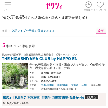
メニュー
閲覧履歴
クリップ一覧
清水五条駅
付近の結婚式場・挙式・披露宴会場を探す
条件：
会場タイプや予算を選択できます
変更
5
件中
1～5件を表示
阪急京都河原町駅、京阪祇園四条駅/京都府全域（式場・ゲストハウス）
THE HIGASHIYAMA CLUB by HAPPO-EN
千年の美意識を繋ぐ京都・東山で人々が集い、心が通う場
所。歴史を育み続ける旧三井邸
人数
着席2名～最大110名
金額
70名：2,415,860円
スタイル
教会式／人前式
最寄駅
京都河原町駅
祇園四条駅
京都駅
五条駅
清水五条駅
住所
京都府京都市東山区八坂上町385－8
残席△
残席▲【祝日限定*料理重視】特選牛×京野菜*豪華4品美食体験
8/11(火)08:00～20:00