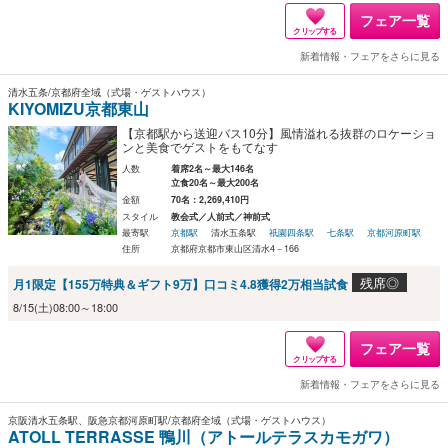
フェア一覧
クリップする
新着情報・フェアをさらに見る
清水五条/京都府全域（式場・ゲストハウス）
KIYOMIZU京都東山
【京都駅から送迎バス10分】風情溢れる抜群のロケーショ
ンと美食でゲストをもてなす
人数
着席2名～最大146名
立食20名～最大200名
金額
70名：2,269,410円
スタイル
教会式／人前式／神前式
最寄駅
京都駅
清水五条駅
祇園四条駅
七条駅
京都河原町駅
住所
京都府京都市東山区清水4－166
残席◎
月1限定【155万特典＆ギフト9万】口コミ4.8獲得2万相当試食
8/15(土)08:00～18:00
フェア一覧
クリップする
新着情報・フェアをさらに見る
京阪清水五条駅、阪急京都河原町駅/京都府全域（式場・ゲストハウス）
ATOLL TERRASSE 鴨川（アトールテラスカモガワ）