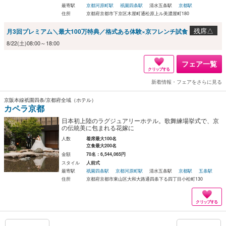
最寄駅
京都河原町駅
祇園四条駅
清水五条駅
京都駅
住所
京都府京都市下京区木屋町通松原上ル美濃屋町180
残席△
月3回プレミアム＼最大100万特典／格式ある体験×京フレンチ試食
8/22(土)08:00～18:00
フェア一覧
クリップする
新着情報・フェアをさらに見る
京阪本線祇園四条/京都府全域（ホテル）
カペラ京都
日本初上陸のラグジュアリーホテル。歌舞練場挙式で、京
の伝統美に包まれる花嫁に
人数
着席最大100名
立食最大200名
金額
70名：6,544,065円
スタイル
人前式
最寄駅
祇園四条駅
京都河原町駅
清水五条駅
京都駅
五条駅
住所
京都府京都市東山区大和大路通四条下る四丁目小松町130
クリップする