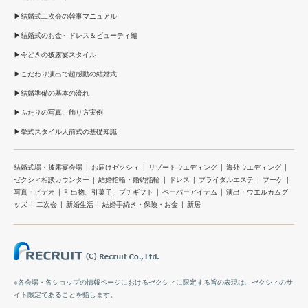
結婚式二次会の幹事マニュアル
結婚式のお金～ドレス＆ビューティ編
今どきの披露宴スタイル
こだわり演出で超感動の結婚式
結婚準備の基本の流れ
ふたりの写真、飾り方実例
挙式スタイル人前式の基礎知識
結婚式場・披露宴会場
お届けゼクシィ
リゾートウエディング
海外ウエディング
ゼクシィ相談カウンター
結婚指輪・婚約指輪
ドレス
ブライダルエステ
ブーケ
写真・ビデオ
引出物、引菓子、プチギフト
ペーパーアイテム
演出・ウエルカムグ
ッズ
二次会
新婚生活
結婚手続き・保険・お金
新居
※各会場・各ショップの情報ページにおけるゼクシィに限定する旨の表現は、ゼクシィのサ
イト限定であることを指します。