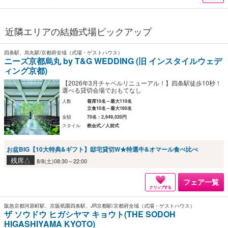
近隣エリアの結婚式場ピックアップ
四条駅、烏丸駅/京都府全域（式場・ゲストハウス）
ニーズ京都烏丸 by T&G WEDDING (旧 インスタイルウェデ
ィング京都)
【2026年3月チャペルリニューアル！】四条駅徒歩10秒！
選べる貸切会場でおもてなし
人数
着席10名～最大110名
立食10名～最大160名
金額
70名：2,649,020円
スタイル
教会式／人前式
お盆BIG【10大特典&ギフト】邸宅貸切W★特選牛&オマール食べ比べ
残席△
8/8(土)08:30～22:00
フェア一覧
クリップする
阪急京都河原町駅、京阪祇園四条駅、JR京都駅/京都府全域（式場・ゲストハウス）
ザ ソウドウ ヒガシヤマ キョウト(THE SODOH
HIGASHIYAMA KYOTO)