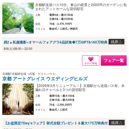
京都駅送迎バス10分。東山の絶景と2000坪のガーデンに包
まれたアットホームな貸切邸宅
人数
着席4名～最大150名
立食4名～最大250名
金額
70名：2,470,744円
スタイル
教会式／人前式／神前式
残席△
残2▲私服撮影×オマールフォアグラ6品試食◆7万GIFT&160万特典
8/8(土)08:00～22:00
フェア一覧
クリップする
京都駅/京都府全域（式場・ゲストハウス）
京都 アートグレイス ウエディングヒルズ
【2026年3月リニューアル！】京都駅から送迎バス有。木
漏れ日チャペルと3つの貸切邸宅
人数
着席10名～最大130名
立食10名～最大200名
金額
70名：2,500,205円
スタイル
教会式／人前式
残席△
【お盆限定7Day‘sフェア】挙式全額プレゼント＆最大175万特典付