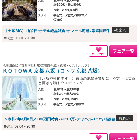
人数
着席6名～最大400名
立食30名～最大800名
金額
70名：2,521,000円
スタイル
教会式／人前式／神前式／
仏前式
残席△
【土曜BIG】1泊2日*ホテル絶品試食*オマール海老×厳選国産牛
8/8(土)08:30～20:30
フェア一覧
クリップする
祇園四条駅／京都河原町駅/京都府全域（式場・ゲストハウス）
ＫＯＴＯＷＡ 京都 八坂（コトワ 京都 八坂）
【八坂神社徒歩すぐ】東山の絶景を貸切に、ゲストに美食
と寛ぎを贈るウエディング
人数
着席2名～最大100名
立食2名～最大200名
金額
70名：2,691,155円
スタイル
教会式／人前式／神前式
残席△
＼令和8年8月8日／180万円特典×GIFT9万×チャペル×Party相談会
8/8(土)09:00～20:30
フェア一覧