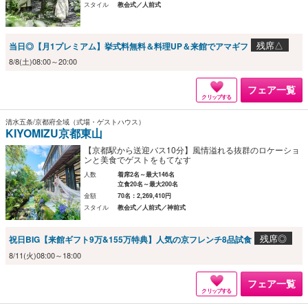
スタイル
教会式／人前式
残席△
当日◎【月1プレミアム】挙式料無料＆料理UP＆来館でアマギフ
8/8(土)08:00～20:00
フェア一覧
クリップする
清水五条/京都府全域（式場・ゲストハウス）
KIYOMIZU京都東山
【京都駅から送迎バス10分】風情溢れる抜群のロケーショ
ンと美食でゲストをもてなす
人数
着席2名～最大146名
立食20名～最大200名
金額
70名：2,269,410円
スタイル
教会式／人前式／神前式
残席◎
祝日BIG【来館ギフト9万&155万特典】人気の京フレンチ8品試食
8/11(火)08:00～18:00
フェア一覧
クリップする