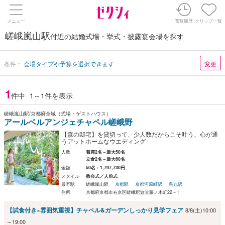
メニュー
閲覧履歴
クリップ一覧
嵯峨嵐山駅
付近の結婚式場・挙式・披露宴会場を探す
条件：
会場タイプや予算を選択できます
変更
1
件中
1～1件を表示
嵯峨嵐山駅/京都府全域（式場・ゲストハウス）
アールベルアンジェチャペル嵯峨野
【森の邸宅】を貸切って、少人数だからこそ叶う、心が通
うアットホームなウエディング
人数
着席2名～最大50名
立食2名～最大60名
金額
50名：1,797,730円
スタイル
教会式／人前式
最寄駅
嵯峨嵐山駅
京都駅
京都河原町駅
烏丸駅
住所
京都府京都市右京区嵯峨釈迦堂藤ノ木町22－1
【試食付き×雰囲気重視】チャペル&ガーデンしっかり見学フェア
8/8(土)10:00
～19:00