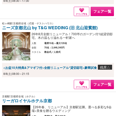
8/8(土)08:30～17:30
フェア一覧
クリップする
松ヶ崎駅/京都府全域（式場・ゲストハウス）
ニーズ京都北山 by T&G WEDDING (旧 北山迎賓館)
26年8月全館リニューアル！700坪のガーデン付1組貸切邸
宅。木の温もり溢れる一軒家へ
人数
着席10名～最大120名
金額
70名：2,646,545円
スタイル
教会式／人前式
残席△
<お盆10大特典&アマギフ付>全館リニューアル*貸切邸宅×豪華試食
8/8(土)08:00～21:15
フェア一覧
クリップする
京都駅/京都府全域（ホテル）
リーガロイヤルホテル京都
【26年春、リニューアル】京都駅近隣。選べる多彩な6会
場×美食を贈るウエディング