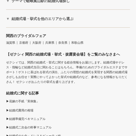
テーマで嵯峨嵐山駅の結婚式場探し
結婚式場・挙式を他のエリアから選ぶ
関西のブライダルフェア
滋賀県
京都府
大阪府
兵庫県
奈良県
和歌山県
【ゼクシィ 関西の結婚式場・挙式・披露宴会場】をご覧のみなさまへ
ゼクシィでは、関西の結婚式・挙式に関する総合情報をお届けします。結婚式場やドレ
ス・指輪など結婚式当日に関わることはもちろん、準備のためのブライダルエステまでサ
ポート！ゲストに喜ばれる挙式の演出、ふたりの理想の結婚式を実現する関西の結婚式場
さがしもお任せ！実際にやってよかった挙式や結婚式のなど、参考になる情報がもりだく
さん！ ゼクシィがおふたりの挙式を盛り上げます。
結婚式に関する記事
花嫁の手紙「実例集」
結婚式費用の相場
結婚準備完ペキマニュアル
結婚式二次会の幹事マニュアル
結婚式のお金～ドレス＆ビューティ編