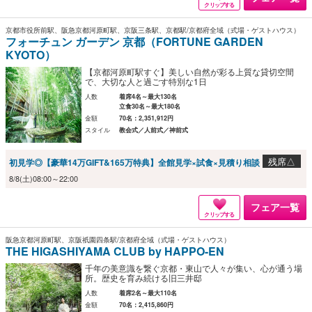
クリップする
京都市役所前駅、阪急京都河原町駅、京阪三条駅、京都駅/京都府全域（式場・ゲストハウス）
フォーチュン ガーデン 京都（FORTUNE GARDEN
KYOTO）
【京都河原町駅すぐ】美しい自然が彩る上質な貸切空間
で、大切な人と過ごす特別な1日
人数
着席4名～最大130名
立食30名～最大180名
金額
70名：2,351,912円
スタイル
教会式／人前式／神前式
残席△
初見学◎【豪華14万GIFT&165万特典】全館見学×試食×見積り相談
8/8(土)08:00～22:00
フェア一覧
クリップする
阪急京都河原町駅、京阪祇園四条駅/京都府全域（式場・ゲストハウス）
THE HIGASHIYAMA CLUB by HAPPO-EN
千年の美意識を繋ぐ京都・東山で人々が集い、心が通う場
所。歴史を育み続ける旧三井邸
人数
着席2名～最大110名
金額
70名：2,415,860円