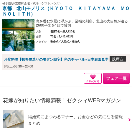
修学院駅/京都府全域（式場・ゲストハウス）
京都 北山モノリス（ＫＹＯＴＯ ＫＩＴＡＹＡＭＡ ＭＯ
ＮＯＬＩＴＨ）
息を呑む水景に浮かぶ、至福の別邸。北山の大自然が迫る
2600平米を1組で貸切
人数
着席5名～最大120名
金額
70名：2,412,682円
スタイル
教会式／人前式／神前式
残席△
お盆開催【数奇屋造りのモダン邸宅】光のチャペル×日本庭園見学
8/8(土)08:30～20:00
フェア一覧
クリップする
花嫁が知りたい情報満載！ゼクシィWEBマガジン
結婚式にまつわるマナー、お金などの気になる情報
まとめ