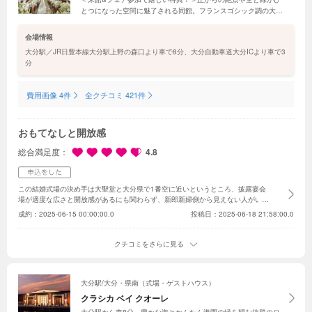
とつになった空間に魅了される同館。フランスゴシック調の大聖
堂は圧倒的な大きさを誇り、ステンドグラスの美しい光と純白の
バージンロードにうっとり…。豪華食材が楽しめる試食フェアも
会場情報
毎週開催
大分駅／JR日豊本線大分駅上野の森口より車で8分、大分自動車道大分ICより車で3
分
費用画像 4件
全クチコミ 421件
おもてなしと開放感
総合満足度
4.8
この結婚式場の決め手は大聖堂と大分県で1番空に近いというところ、披露宴会
場が適度な広さと開放感があるにも関わらず、新郎新婦側から見えない人がいな
い点です。まず、大聖堂の床は大理石になっており、ステンドグラスが反射して
成約：
2025-06-15 00:00:00.0
投稿日：2025-06-18 21:58:00.0
とても綺麗でした。また、天候に恵まれなくてもステンドグラスや大聖堂内はラ
イトで明るく照らすことで、壁の白さも相まって当日も明るく綺麗な写真が撮れ
ると思います。音響や拍手が響き渡る大聖堂は感動すること間違いなしだと思い
クチコミをさらに見る
ます。披露宴会場の入口は急な階段があります、この階段のおかげで入場時にウ
エディングドレスが全て見えるようになるのは決め手の1つです。プロジェクシ
ョンマッピングの演出を追加すると、入場時のインパクトを与えることができる
と思います。
大分駅/大分・県南（式場・ゲストハウス）
クラシカ ベイ クオーレ