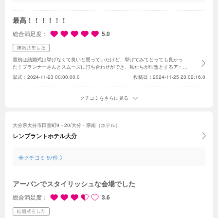
最高！！！！！！
総合満足度
5.0
最初は結婚式は挙げなくて良いと思っていたけど、挙げてみてとっても良かっ
た！
プランナーさんとスムーズに打ち合わせができ、私たちが理想とするアット
ホームな結婚式になってよかった！
手作りのプチギフト（ティッシュケース）も
挙式：
2024-11-23 00:00:00.0
投稿日：2024-11-25 23:02:16.0
ゲスト全員に渡し喜んでもらえて良かった！
バースデー新聞も用意し、親族控室
に置いてもらったが、家族が喜んで見てたのが印象に残ってます。
料理もとっ
ても美味しく、ゲスト全員が満足して貰えた。
秋子想で結婚式を挙げて最高に良
クチコミをさらに見る
かったです！！
大分県大分市田室町9－20/大分・県南（ホテル）
レンブラントホテル大分
全クチコミ 97件
アーバンでスタイリッシュな会場でした
総合満足度
3.6