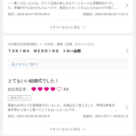
・一番こだわったのは、ゲスト全員が楽しめるアットホームな雰囲気作りでし
た。
準備や打ち合わせもスムーズで、親切なスタッフさんたちのおかげで安心し
て進めることができました。
挙式：
2024-04-07 00:00:00.0
投稿日：2024-05-28 23:11:21.0
クチコミをさらに見る
大分県大分市府内町2－1－4/大分・県南（式場・ゲストハウス）
ＴＯＫＩＷＡ ＷＥＤＤＩＮＧ トキハ会館
全クチコミ 7件
とてもいい結婚式でした！
総合満足度
4.0
親族のみ25人での披露宴を行いました。
会場は広く使えました。
料理は和食洋
食中華から色々と選べてとてもおいしかったです。
挙式：
2021-03-06 00:00:00.0
投稿日：2021-03-11 16:53:21.0
クチコミをさらに見る