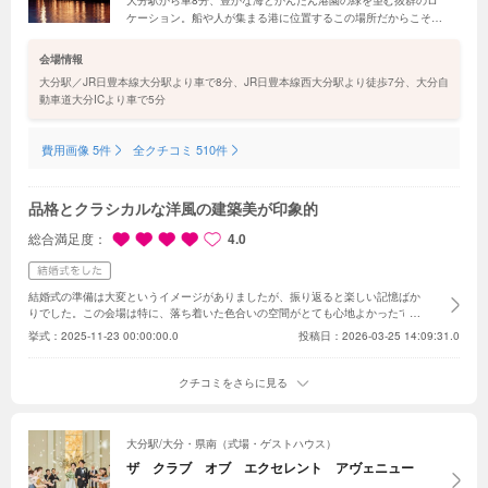
大分駅から車8分、豊かな海とかんたん港園の緑を望む抜群のロ
ケーション。船や人が集まる港に位置するこの場所だからこそ、
大切な家族や仲間たちが集い、想いが伝わる1日に。開放的なロ
ケーションを活かした演出やこだわりの美食で記憶に残るひとと
会場情報
きを
大分駅／JR日豊本線大分駅より車で8分、JR日豊本線西大分駅より徒歩7分、大分自
動車道大分ICより車で5分
費用画像 5件
全クチコミ 510件
品格とクラシカルな洋風の建築美が印象的
総合満足度
4.0
結婚式の準備は大変というイメージがありましたが、振り返ると楽しい記憶ばか
りでした。この会場は特に、落ち着いた色合いの空間がとても心地よかったで
す。挙式のときは静かな空気の中で光が広がり、歩いていると自然と気持ちが整
挙式：
2025-11-23 00:00:00.0
投稿日：2026-03-25 14:09:31.0
っていく感じがしました。
デザートの時間も好評で、「ゆっくり楽しめた」と声
をかけてもらえたのがうれしかったです。
クチコミをさらに見る
大分駅/大分・県南（式場・ゲストハウス）
ザ クラブ オブ エクセレント アヴェニュー