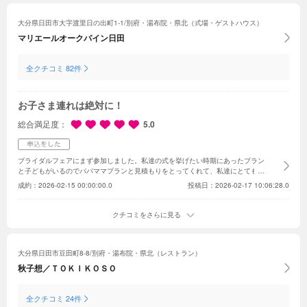
大分県日田市大字渡里日の出町1-1/別府・湯布院・県北（式場・ゲストハウス）
マリエールオークパイン日田
全クチコミ 82件
お子さま連れは絶対に！
総合満足度
5.0
ブライダルフェアにまず参加しました。私達の式を挙げたい時期にあったプラン
と子どもがいるのでパパママプランと見積もりをとってくれて、私達にとてもプ
ラスになるように担当のプランナーさんが一緒に考えてくれました。また、今月
成約：
2026-02-15 00:00:00.0
投稿日：2026-02-17 10:06:28.0
の成約特典もめちゃくちゃお得なものがついてくるということで、日にちも良い
日がおさえられたので申し込みを決めようと思いました。パパママプランがとて
も特典が多くて、お子様がいる家族にはぜひオススメしたいプランだと思いま
クチコミをさらに見る
す！ブライダルフェアの時にドレスの試着もありましたが、ウエディングドレス
の種類も豊富で、カクテルドレスや和装なども沢山種類があったので、そこも決
めるポイントになりました。
大分県日田市豆田町8-8/別府・湯布院・県北（レストラン）
秋子想／ＴＯＫＩＫＯＳＯ
全クチコミ 24件