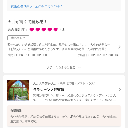
費用画像 3件
全クチコミ 370件
天井が高くて開放感！
総合満足度
4.8
私たちがこの結婚式場を選んだ理由は、見学をした際に「ここで人生の大切な一
日を迎えたい」と自然に感じたからです。会場全体の落ち着いた雰囲気や景色、
洗練された空間がとても印象的で、自分たちらしい結婚式をイメージすることが
成約：
2026-07-20 00:00:00.0
投稿日：2026-07-20 16:32:16.0
できました。また、スタッフの皆さんが親身になって話を聞いてくださり、一つ
ひとつ丁寧に対応してくださったことで、安心して結婚式を任せられると感じま
した。
さらに、料理の美味しさやゲストへのおもてなし、アクセスの良さ、設備
クチコミをさらに見る
の充実など、私たちだけでなく家族や友人にも満足してもらえる環境が整ってい
ることも大きな決め手となりました。結婚式は私たち二人だけでなく、これまで
支えてくださった大切な方々へ感謝を伝える場でもあります。そのため、ゲスト
の皆さんに「来てよかった」「心に残る一日だった」と思っていただける式にし
大分大学前駅/大分・県南（式場・ゲストハウス）
たいと考え、この結婚式場を選びました。これから当日まで準備を進めながら、
ララシャンス迎賓館
私たちらしい笑顔あふれる結婚式をつくっていきたいと思います。
貸切邸宅で叶う、緑・水・光溢れるカジュアルウエディングが人
気。ここだけの演出や最新設備も充実。成約でゲストに好評の送
迎貸切バス2台プレゼント（片道1時間半圏内）、連日開催の無
料試食フェア、アニバーサリー記念で最大150万円分の限定特典
会場情報
も用意！
大分大学前駅／JR大分大学前駅より車で3分、JR大分駅より車で20分、大分自動車
道光吉ICより車で8分