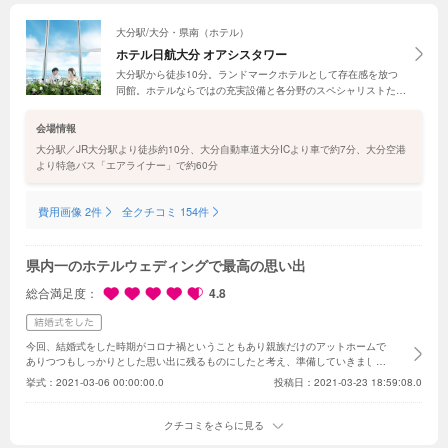
大分駅/大分・県南（ホテル）
ホテル日航大分 オアシスタワー
大分駅から徒歩10分。ランドマークホテルとして存在感を放つ
同館。ホテルならではの充実設備と各分野のスペシャリストたち
によるホスピタリティの高いサービスが、ゲストの満足度を高め
てくれる。自慢の料理はクチコミでも高評価。ぜひフェアで確か
会場情報
めてみて
大分駅／JR大分駅より徒歩約10分、大分自動車道大分ICより車で約7分、大分空港
より特急バス「エアライナー」で約60分
費用画像 2件
全クチコミ 154件
県内一のホテルウェディングで最高の思い出
総合満足度
4.8
今回、結婚式をした時期がコロナ禍ということもあり親族だけのアットホームで
ありつつもしっかりとした思い出に残るものにしたと考え、準備していきまし
た。
時間がかかったのは衣装選びやBGM決め、プロフィールムービー作りで
挙式：
2021-03-06 00:00:00.0
投稿日：2021-03-23 18:59:08.0
した。
ホテルウェディングということもあり、当日の料理やサービスは一流の
もので、最高の1日にする事が出来ました！
クチコミをさらに見る