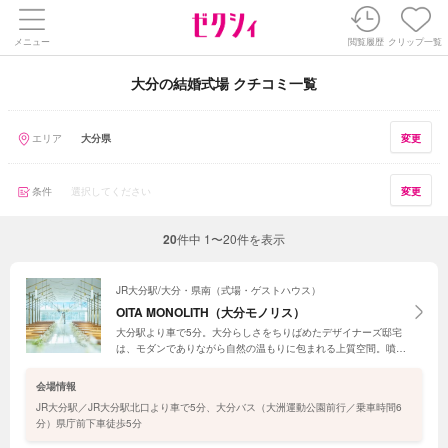
メニュー
閲覧履歴
クリップ一覧
大分の結婚式場 クチコミ一覧
エリア
大分県
変更
条件
選択してください
変更
20
件中
1〜20件を表示
JR大分駅/大分・県南（式場・ゲストハウス）
OITA MONOLITH（大分モノリス）
大分駅より車で5分。大分らしさをちりばめたデザイナーズ邸宅
は、モダンでありながら自然の温もりに包まれる上質空間。噴水
煌めくテラスガーデンなど演出や最新設備も充実。邸宅の全てを
一組貸切にできるのでふたりの家に招くようにゲストをおもてな
会場情報
しして。
JR大分駅／JR大分駅北口より車で5分、大分バス（大洲運動公園前行／乗車時間6
分）県庁前下車徒歩5分