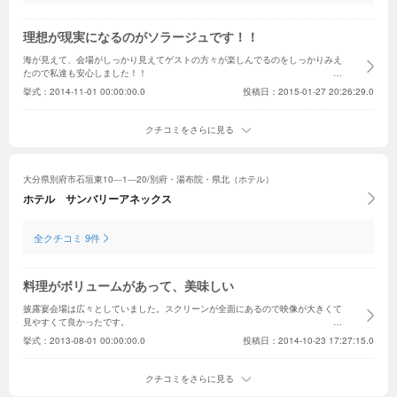
理想が現実になるのがソラージュです！！
海が見えて、会場がしっかり見えてゲストの方々が楽しんでるのをしっかりみえ
たので私達も安心しました！！
挙式：
2014-11-01 00:00:00.0
投稿日：2015-01-27 20:26:29.0
クチコミをさらに見る
大分県別府市石垣東10―1―20/別府・湯布院・県北（ホテル）
ホテル サンバリーアネックス
全クチコミ 9件
料理がボリュームがあって、美味しい
披露宴会場は広々としていました。
スクリーンが全面にあるので映像が大きくて
見やすくて良かったです。
挙式：
2013-08-01 00:00:00.0
投稿日：2014-10-23 17:27:15.0
クチコミをさらに見る