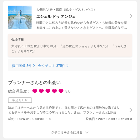
大分駅/大分・県南（式場・ゲストハウス）
エシェル ドゥ アンジェ
時間ごとに移ろう絶景を眺めながら食通ゲストも納得の美食を振
る舞う…この上なく贅沢なひとときをゲストへ。非日常的な空間
で過ごせる結婚式は忘れられない一日になるはず。豪華3万円分
試食×プレミアム特典付きの【リニューアルフェア】で魅力を確
会場情報
認！
大分駅／JR大分駅より車で13分、「道の駅たのうらら」より車で1分、「うみたま
ご」より車で2分
費用画像 3件
全クチコミ 375件
プランナーさんとの出会い
総合満足度
5.0
決めてはチャペルから見える絶景です。
扉を開けて広がるのは開放的な海で2人
ともチャペルを見学した時に心奪われました。
また、プランナーさんとは同級生
という繋がりもあり、お話していくうちにこの方と結婚式を挙げたいと思うよう
成約：
2026-04-29 00:00:00.0
投稿日：2026-05-09 13:46:39.0
になりました！
やはり会場も大事ですが、プランナーさんと創り上げていく結婚
式だと思っていますので、この出会いは運命だと思い今回この結婚式場で結婚式
を挙げることにしました。
元々、12月ごろに結婚式を挙げる予定でブライダル
クチコミをさらに見る
フェアに参加しましたが、披露宴会場の横が外に出られるブースになっており外