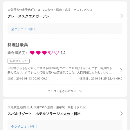
大分県大分市千代町1－2－30/大分・県南（式場・ゲストハウス）
グレーススクエアガーデン
全クチコミ 3件
料理は最高
総合満足度
3.2
市街地からもほど近くバス停も目の前なのでアクセスはよかったです。写真館も
兼ねており、クラシカルで落ち着いた雰囲気でした。入口周辺にもかわいい小物
が並べているので、どこで写真を撮っても絵になります。披露宴会場は2階で窓
挙式：
2016-08-13 00:00:00.0
投稿日：2016-08-25 22:41:09.0
も多かったので自然な光が入っていました。珍しい長方形のテーブル席で、装花
のセンスが良かったです。給仕スタッフについてですが、ビールが飲めないゲス
トが空のグラスで乾杯をしたそうです。先に飲み物のオーダーを尋ねるべきだと
クチコミをさらに見る
思います。こちらから声をかけないと飲み物に気付いてもらえないといった感じ
と聞いてとても残念でした。飲み終わったグラスもこまめに下げてもらえません
でした。1日だけのアルバイトなのかもしれませんがもう少しクオリティをあげ
てもらいたいです。料理は、特別しゃれた食材を使っているわけではありません
大分県速見郡日出町大神7505/別府・湯布院・県北（ホテル）
が、どれもとてもおいしくてボリューム満点でした。高齢のゲストも食べやすか
スパ＆リゾート ホテルソラージュ大分・日出
ったようです。特にヒレ肉のステーキが絶品でした。ケーキもおいしかったで
す。
全クチコミ 14件