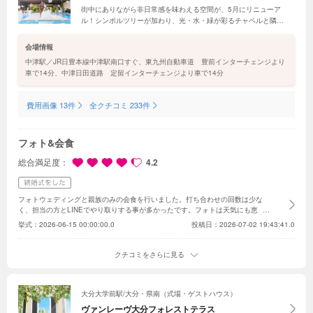
街中にありながら非日常感を味わえる空間が、5月にリニューア
ル！シンボルツリーが加わり、光・水・緑が彩るチャペルと隣接
するテラスが生まれ変わった。「ｆｏｒＡｌｌＳｍｉｌｅ」を掲
げ、ふたりの想いを叶える特別な1日を提案。絶品美食はフェア
会場情報
で体感して
中津駅／JR日豊本線中津駅南口すぐ、東九州自動車道 豊前インターチェンジより
車で14分、中津日田道路 定留インターチェンジより車で14分
費用画像 13件
全クチコミ 233件
フォト&会食
総合満足度
4.2
フォトウェディングと親族のみの会食を行いました。打ち合わせの回数は少な
く、担当の方とLINEでやり取りする事が多かったです。フォトは天気にも恵ま
れステキな写真が撮れたと思います。カメラマン やスタッフの方が細かく指示
挙式：
2026-06-15 00:00:00.0
投稿日：2026-07-02 19:43:41.0
してくれるので恥ずかしながらも楽しく撮影出来ました。ヘアメイクの方にスマ
ホを預けてオフショットを撮ってもらえたのも良かったです。もちろんリクエス
トにも対応してもらえるでもっと撮りたい写真を考えておけば良かったです。会
クチコミをさらに見る
食では、お花やBGM等お任せの所が多かったので、当日こんな感じかと自分達
も楽しむ事が出来ました。終わってからは、ゲストの方に料理が美味しかったと
喜んでもらいました。親族のみの為アットフォームなウェディングになったと思
います。
大分大学前駅/大分・県南（式場・ゲストハウス）
ヴァンレーヴ大分フォレストテラス