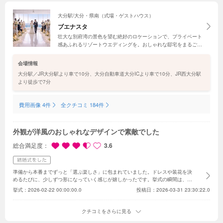
に出て海を眺められるのもこの会場の良さだと思いましたが、12月であればそ
の良さを活用できないと思い、結婚式の予定日を少し早めて10月ごろに結婚式
を挙げることにしました！
大分駅/大分・県南（式場・ゲストハウス）
これからの結婚式の準備が楽しみでしょうがないで
す！
ブエナスタ
壮大な別府湾の景色を望む絶好のロケーションで、プライベート
感あふれるリゾートウエディングを。おしゃれな邸宅をまるごと
貸切にして、ゲストにゆったり寛いでもらおう。開放的なオーシ
ャンビューチャペルでは、限りなく続く水平線に永遠の愛を誓っ
会場情報
て！
大分駅／JR大分駅より車で10分、大分自動車道大分ICより車で10分、JR西大分駅
より徒歩で7分
費用画像 4件
全クチコミ 184件
外観が洋風のおしゃれなデザインで素敵でした
総合満足度
3.6
準備から本番までずっと「選ぶ楽しさ」に包まれていました。ドレスや装花を決
めるたびに、少しずつ形になっていく感じが嬉しかったです。
挙式の瞬間は、ふ
わっと光が差し込んで、空気までやさしく感じました。披露宴では、ゲスト同士
挙式：
2026-02-22 00:00:00.0
投稿日：2026-03-31 23:30:22.0
が自然に会話できるように進行を工夫しました。
クチコミをさらに見る