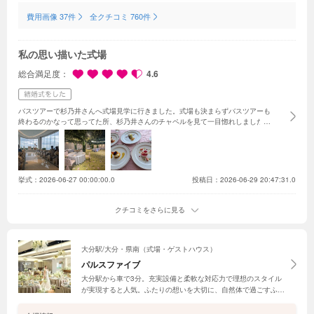
費用画像 37件
全クチコミ 760件
私の思い描いた式場
総合満足度
4.6
バスツアーで杉乃井さんへ式場見学に行きました。式場も決まらずバスツアーも
終わるのかなって思ってた所、杉乃井さんのチャペルを見て一目惚れしました。
チャペルは最初オーロラで、カーテンが開いた時の景色の良さに感動しました。
バージンロードも短く、私は少人数の結婚式だったので特に席が空いてるような
感じもせずで良かったなって思います。披露宴会場も一目惚れした、スイートテ
ラス。友達も見た事ない、会場がオシャレと評判が良かったです。
挙式：
2026-06-27 00:00:00.0
投稿日：2026-06-29 20:47:31.0
クチコミをさらに見る
大分駅/大分・県南（式場・ゲストハウス）
パルスファイブ
大分駅から車で3分。充実設備と柔軟な対応力で理想のスタイル
が実現すると人気。ふたりの想いを大切に、自然体で過ごすふた
りらしく自由なウエディングをカタチにしてくれる。リニューア
ル記念フェアに参加して、期間限定プランや来館・成約特典を確