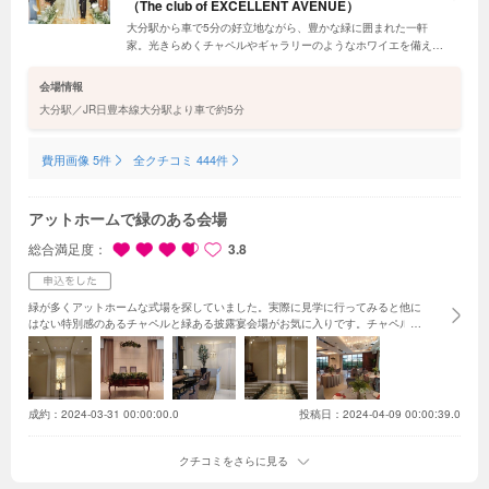
（The club of EXCELLENT AVENUE）
大分駅から車で5分の好立地ながら、豊かな緑に囲まれた一軒
家。光きらめくチャペルやギャラリーのようなホワイエを備えた
美空間を貸切にして、ふたりとゲストの距離が自然と近づく温も
りに満ちた1日を。料理はメニューを選べるから、ふたりらしい
会場情報
おもてなしに
大分駅／JR日豊本線大分駅より車で約5分
費用画像 5件
全クチコミ 444件
アットホームで緑のある会場
総合満足度
3.8
緑が多くアットホームな式場を探していました。
実際に見学に行ってみると他に
はない特別感のあるチャペルと緑ある披露宴会場がお気に入りです。
チャペルは
正面の壁にサプライズで動画がながせるので感動的です。
披露宴会場は横長で新
郎新婦とゲストの距離がちかく、ガーデンもあるのでこれからの演出を考えるの
が楽しみです。
費用やプランについては細かく説明をして頂き、何度も質問をし
たのですが丁寧に対応して頂きました。
成約前に確認しておいた方が良いポイン
トは割引率などに関わるため、見積もりを出してもらう際は少なめの現実的な人
成約：
2024-03-31 00:00:00.0
投稿日：2024-04-09 00:00:39.0
数で設定し、後から増やす方式のほうがいいと思いました。
あたたかいアットホ
ームな式をあげたい方には規模感も丁度いいと思うのでおすすめです！
クチコミをさらに見る