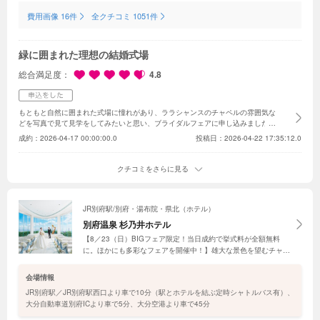
費用画像 16件
全クチコミ 1051件
緑に囲まれた理想の結婚式場
総合満足度
4.8
もともと自然に囲まれた式場に憧れがあり、ララシャンスのチャペルの雰囲気な
どを写真で見て見学をしてみたいと思い、ブライダルフェアに申し込みました。
実際に見たチャペルや披露宴会場は想像以上に理想に近いイメージで、この自然
成約：
2026-04-17 00:00:00.0
投稿日：2026-04-22 17:35:12.0
に囲まれた環境で結婚式を挙げたいと思いました。
クチコミをさらに見る
JR別府駅/別府・湯布院・県北（ホテル）
別府温泉 杉乃井ホテル
【8／23（日）BIGフェア限定！当日成約で挙式料が全額無料
に。ほかにも多彩なフェアを開催中！】雄大な景色を望むチャペ
ルや個性豊かな5つの会場を舞台に、特別感あふれる結婚式を実
現。ホテルならではの滞在型ウエディングが叶えられるのも魅力
会場情報
JR別府駅／JR別府駅西口より車で10分（駅とホテルを結ぶ定時シャトルバス有）、
大分自動車道別府ICより車で5分、大分空港より車で45分