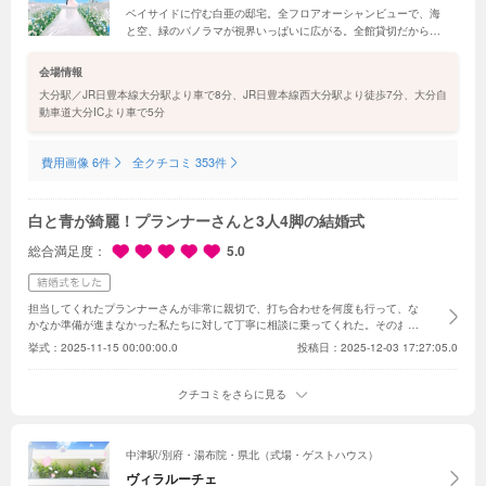
ベイサイドに佇む白亜の邸宅。全フロアオーシャンビューで、海
と空、緑のパノラマが視界いっぱいに広がる。全館貸切だから、
雄大な自然まで独占するような贅沢なひとときに。パーティ会場
をはじめ、今夏から順次リニューアルが始動。さらなる進化に期
会場情報
待して
大分駅／JR日豊本線大分駅より車で8分、JR日豊本線西大分駅より徒歩7分、大分自
動車道大分ICより車で5分
費用画像 6件
全クチコミ 353件
白と青が綺麗！プランナーさんと3人4脚の結婚式
総合満足度
5.0
担当してくれたプランナーさんが非常に親切で、打ち合わせを何度も行って、な
かなか準備が進まなかった私たちに対して丁寧に相談に乗ってくれた。そのおか
げもあって、プロフィールブックや動画は自主制作でしたが評判は良く、それに
挙式：
2025-11-15 00:00:00.0
投稿日：2025-12-03 17:27:05.0
新婦へのサプライズも成功しました。また、ウェルカムスペースも事前に何度も
相談し、設置も一緒に手伝ってくれました。おかげで、私たちは夕方の挙式で、
朝の挙式が終わってバタバタ準備でしたが、なんとか間に合いました。何と言っ
クチコミをさらに見る
てもチャペルから見える海が綺麗で、チャペルの白と海の青のコントラストが素
敵でした。ゲストの友人からいい式場だね。と言ってもらえました。晴れた日の
クラウンヴェールは最高です。
中津駅/別府・湯布院・県北（式場・ゲストハウス）
ヴィラルーチェ