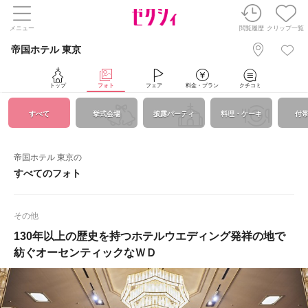
メニュー
閲覧履歴
クリップ一覧
帝国ホテル 東京
トップ
フォト
フェア
料金・プラン
クチコミ
すべて
挙式会場
披露パーティ
料理・ケーキ
付
帝国ホテル 東京の
すべてのフォト
その他
130年以上の歴史を持つホテルウエディング発祥の地で
紡ぐオーセンティックなＷＤ