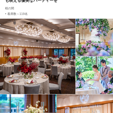
も映える優美なパーティーを
桜の間
着席数～119名
●