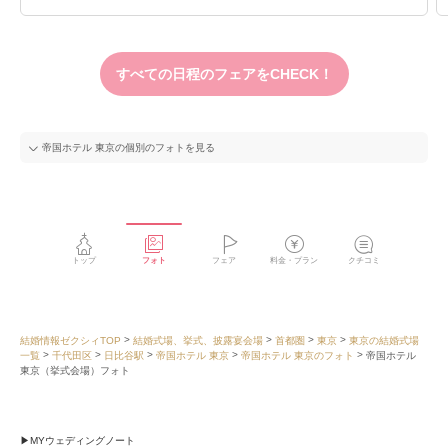
すべての日程のフェアをCHECK！
帝国ホテル 東京の個別のフォトを見る
トップ
フォト
フェア
料金・プラン
クチコミ
結婚情報ゼクシィTOP
結婚式場、挙式、披露宴会場
首都圏
東京
東京の結婚式場
一覧
千代田区
日比谷駅
帝国ホテル 東京
帝国ホテル 東京のフォト
帝国ホテル
東京（挙式会場）フォト
MYウェディングノート