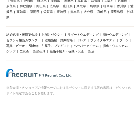
長野県
静岡県
岐阜県
愛知県
三重県
滋賀県
京都府
大阪府
兵庫県
奈良県
和歌山県
岡山県
広島県
山口県
鳥取県
島根県
徳島県
香川県
愛
媛県
高知県
福岡県
佐賀県
長崎県
熊本県
大分県
宮崎県
鹿児島県
沖縄
県
結婚式場・披露宴会場
お届けゼクシィ
リゾートウエディング
海外ウエディング
ゼクシィ相談カウンター
結婚指輪・婚約指輪
ドレス
ブライダルエステ
ブーケ
写真・ビデオ
引出物、引菓子、プチギフト
ペーパーアイテム
演出・ウエルカム
グッズ
二次会
新婚生活
結婚手続き・保険・お金
新居
※各会場・各ショップの情報ページにおけるゼクシィに限定する旨の表現は、ゼクシィの
サイト限定であることを指します。