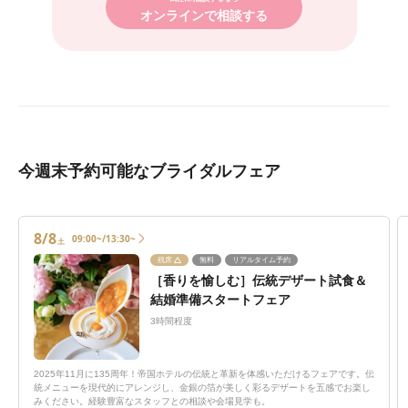
オンラインで相談する
今週末予約可能なブライダルフェア
8/8
09:00~/13:30~
土
残席
無料
リアルタイム予約
［香りを愉しむ］伝統デザート試食＆
結婚準備スタートフェア
3時間程度
2025年11月に135周年！帝国ホテルの伝統と革新を体感いただけるフェアです。伝
統メニューを現代的にアレンジし、金銀の箔が美しく彩るデザートを五感でお楽し
みください。経験豊富なスタッフとの相談や会場見学も。