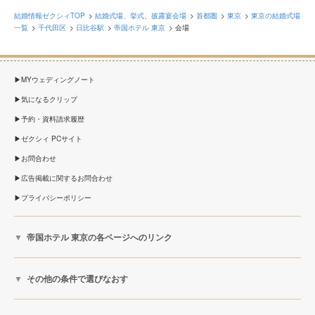
結婚情報ゼクシィTOP
結婚式場、挙式、披露宴会場
首都圏
東京
東京の結婚式場
一覧
千代田区
日比谷駅
帝国ホテル 東京
会場
MYウェディングノート
気になるクリップ
予約・資料請求履歴
ゼクシィ PCサイト
お問合わせ
広告掲載に関するお問合わせ
プライバシーポリシー
帝国ホテル 東京の各ページへのリンク
その他の条件で選びなおす