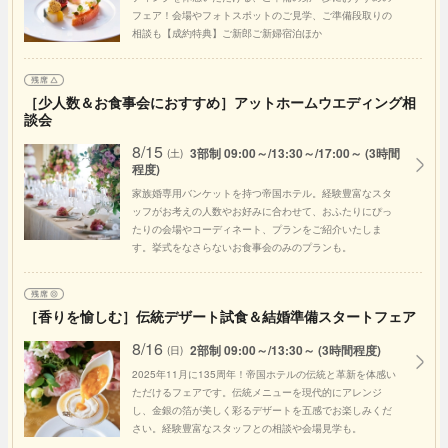
フェア！会場やフォトスポットのご見学、ご準備段取りの
相談も【成約特典】ご新郎ご新婦宿泊ほか
［少人数＆お食事会におすすめ］アットホームウエディング相
談会
8/15
3部制 09:00～/13:30～/17:00～ (3時間
(土)
程度)
家族婚専用バンケットを持つ帝国ホテル。経験豊富なスタ
ッフがお考えの人数やお好みに合わせて、おふたりにぴっ
たりの会場やコーディネート、プランをご紹介いたしま
す。挙式をなさらないお食事会のみのプランも。
［香りを愉しむ］伝統デザート試食＆結婚準備スタートフェア
8/16
2部制 09:00～/13:30～ (3時間程度)
(日)
2025年11月に135周年！帝国ホテルの伝統と革新を体感い
ただけるフェアです。伝統メニューを現代的にアレンジ
し、金銀の箔が美しく彩るデザートを五感でお楽しみくだ
さい。経験豊富なスタッフとの相談や会場見学も。