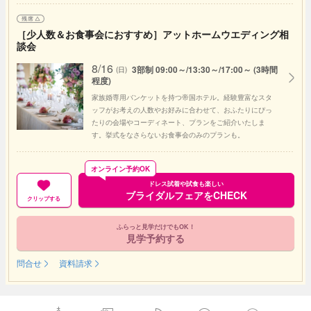
［少人数＆お食事会におすすめ］アットホームウエディング相
談会
8/16
3部制 09:00～/13:30～/17:00～ (3時間
(日)
程度)
家族婚専用バンケットを持つ帝国ホテル。経験豊富なスタ
ッフがお考えの人数やお好みに合わせて、おふたりにぴっ
たりの会場やコーディネート、プランをご紹介いたしま
す。挙式をなさらないお食事会のみのプランも。
オンライン予約OK
ドレス試着や試食も楽しい
ブライダルフェアをCHECK
クリップする
ふらっと見学だけでもOK！
見学予約する
問合せ
資料請求