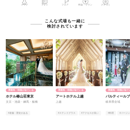
トップ
フォト
フェア
料金・プラン
クチコミ
こんな式場も一緒に
検討されています
雰囲気・特徴が似ている
雰囲気・特徴が似ている
雰囲気・特徴が似て
ホテル椿山荘東京
アートホテル上越
パルティール
文京・池袋・練馬・板橋
上越
岐阜県全域
#老舗・歴史がある
#ステンドグラス
#アクセスが良い
#料理
#バージ
#庭園・ガーデン・テラス
#料理
#大型スクリーン
#ヨーロピアン