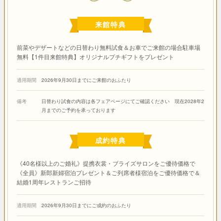
来館特典
前菜やデザートなどの日替わり無料試食＆お車でご来館の場合駐車場
無料【1件目来館特典】オリジナルプチギフトをプレゼント
適用期間
2026年9月30日までにご来館のおふたり
備考
日替わり試食の内容は各フェアページにてご確認ください 現在2028年2
月までのご予約を承っております
成約特典
《40名様以上のご婚礼》提携衣裳・ブライズサロンをご優待価格で
《全員》新郎新婦宿泊プレゼント＆ご列席者様宿泊をご優待価格で＆
結婚1周年レストランご招待
適用期間
2026年9月30日までにご成約のおふたり