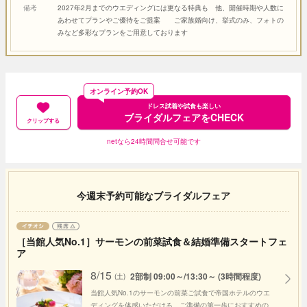
備考
2027年2月までのウエディングには更なる特典も 他、開催時期や人数に
あわせてプランやご優待をご提案 ご家族婚向け、挙式のみ、フォトの
みなど多彩なプランをご用意しております
オンライン予約OK
ドレス試着や試食も楽しい
ブライダルフェアをCHECK
クリップする
netなら24時間問合せ可能です
今週末予約可能なブライダルフェア
［当館人気No.1］サーモンの前菜試食＆結婚準備スタートフェ
ア
8/15
2部制 09:00～/13:30～ (3時間程度)
(土)
当館人気No.1のサーモンの前菜ご試食で帝国ホテルのウエ
ディングを体感いただける、ご準備の第一歩におすすめの