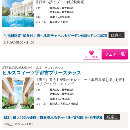
非日常へ誘うプール付貸切邸宅
人数
着席2名～最大130名
立食2名～最大160名
金額
90名：2,872,660円
スタイル
教会式／人前式
残席△
＼祝日限定*試食付／選べる新チャペル&ガーデン体験×ドレス試着
8/11(火)08:00～21:00
フェア一覧
クリップする
JR宇都宮駅/栃木県中央（式場・ゲストハウス）
ヒルズスィーツ宇都宮ブリーズテラス
【青空に誓う】感動のセレモニー！非日常感を楽しむ憧れ
のリゾートウエディング
人数
着席2名～最大180名
立食2名～最大250名
金額
90名：2,776,308円
スタイル
教会式／人前式／神前式
残席△
残2＼最大150万優待／自然溢れるチャペル×貸切邸宅×和牛試食
8/8(土)08:50～21:00