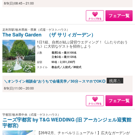
8/9(日)08:45～21:00
フェア一覧
クリップする
足利市駅/栃木県南・県東（式場・ゲストハウス）
The Sally Garden （ザ サリィガーデン）
1日1組、自然が結ぶ貸切ウエディング！《ふたりのおう
ち》に大切なゲストを招待しよう
人数
着席2名～最大100名
立食2名～最大120名
金額
90名：2,551,230円
スタイル
教会式／人前式／神前式
残席△
＼オンライン相談会*おうちで会場見学／30分～スマホでOK◎
8/9(日)11:00～20:00
フェア一覧
クリップする
宇都宮/栃木県中央（式場・ゲストハウス）
ニーズ宇都宮 by T&G WEDDING (旧 アーカンジェル迎賓館
宇都宮)
【26年2月、チャペルリニューアル！】広大なガーデンが