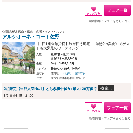
フェア一覧
クリップする
新着情報・フェアをさらに見る
佐野駅/栃木県南・県東（式場・ゲストハウス）
アルシオーネ・コート佐野
【1日1組全館貸切】緑が囲う邸宅。《絶賛の美食》でゲス
トも大満足のウエディング
人数
着席2名～最大150名
立食20名～最大200名
金額
90名：2,455,915円
スタイル
教会式／人前式／神前式
最寄駅
佐野駅
小山駅
佐野市駅
住所
栃木県佐野市越名町2055－2
残席△
2組限定【当館人気No.1】とちぎ和牛試食×最大126万優待
8/9(日)08:45～21:00
フェア一覧
クリップする
新着情報・フェアをさらに見る