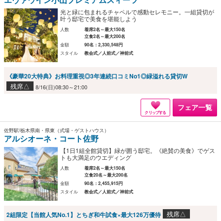
光と緑に包まれるチャペルで感動セレモニー。一組貸切が
叶う邸宅で美食を堪能しよう
人数
着席2名～最大150名
立食2名～最大200名
金額
90名：2,330,548円
スタイル
教会式／人前式／神前式
《豪華20大特典》お料理重視◎3年連続口コミNo1◎緑溢れる貸切W
残席△
8/16(日)08:30～21:00
フェア一覧
クリップする
佐野駅/栃木県南・県東（式場・ゲストハウス）
アルシオーネ・コート佐野
【1日1組全館貸切】緑が囲う邸宅。《絶賛の美食》でゲス
トも大満足のウエディング
人数
着席2名～最大150名
立食20名～最大200名
金額
90名：2,455,915円
スタイル
教会式／人前式／神前式
残席△
2組限定【当館人気No.1】とちぎ和牛試食×最大126万優待