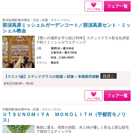
フェア一覧
クリップする
那須塩原駅/栃木県北・日光（式場・ゲストハウス）
那須高原ミッシェルガーデンコート／那須高原セント・ミッ
シェル教会
【誓いの場所を守り続け30年】ステンドグラス彩る礼拝堂
で紡ぐミッシェルウエディング
人数
着席2名～最大88名
立食20名～最大100名
金額
80名：2,980,460円
スタイル
教会式
残席△
【ラスト1組】ステンドグラスの祝福 × 試食 × 本格挙式体験
8/9(日)08:00～18:00
フェア一覧
クリップする
宇都宮駅/栃木県中央（式場・ゲストハウス）
ＵＴＳＵＮＯＭＩＹＡ ＭＯＮＯＬＩＴＨ（宇都宮モノリ
ス）
無垢に還る、祝祭の別邸。水と緑が優しく彩る上質な邸宅
で貸切ウエディングを