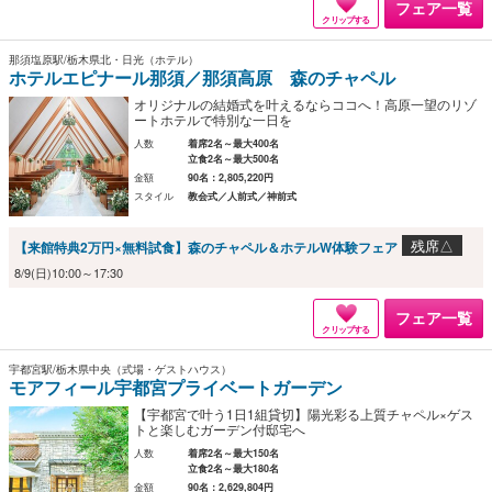
フェア一覧
クリップする
那須塩原駅/栃木県北・日光（ホテル）
ホテルエピナール那須／那須高原 森のチャペル
オリジナルの結婚式を叶えるならココへ！高原一望のリゾ
ートホテルで特別な一日を
人数
着席2名～最大400名
立食2名～最大500名
金額
90名：2,805,220円
スタイル
教会式／人前式／神前式
残席△
【来館特典2万円×無料試食】森のチャペル＆ホテルW体験フェア
8/9(日)10:00～17:30
フェア一覧
クリップする
宇都宮駅/栃木県中央（式場・ゲストハウス）
モアフィール宇都宮プライベートガーデン
【宇都宮で叶う1日1組貸切】陽光彩る上質チャペル×ゲス
トと楽しむガーデン付邸宅へ
人数
着席2名～最大150名
立食2名～最大180名
金額
90名：2,629,804円