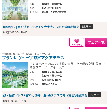
人数
着席5名～最大160名
金額
90名：2,798,858円
スタイル
教会式／人前式／神前式
残席△
即決なし｜まだ決まってなくて大丈夫。安心の式場相談会
8/9(日)08:30～20:00
フェア一覧
クリップする
宇都宮駅/栃木県中央（式場・ゲストハウス）
ブランレヴュー宇都宮アクアテラス
インターパークにある本物の自然。空と緑の空間×美食で
寛ぎウエディングを叶えて
人数
着席2名～最大140名
立食2名～最大200名
金額
90名：2,690,450円
スタイル
教会式／人前式
残席△
残▲新作ドレス2着55万優待｜空×森テラスで叶う貸切*絶品試食
8/9(日)08:30～21:00