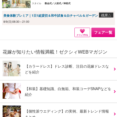
スタイル
教会式／人前式／神前式
残席△
美食体験プレミア｜1日1組貸切＆和牛試食＆白チャペル＆ガーデン
8/9(日)08:30～21:00
フェア一覧
クリップする
花嫁が知りたい情報満載！ゼクシィWEBマガジン
【カラードレス】ドレス診断、注目の花嫁ドレスな
どを紹介
【和装】基礎知識、白無垢、和装コーデSNAPなどを
紹介
【個性派ウエディング】の実例、最新トレンド情報
まとめ