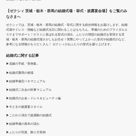
【ゼクシィ 茨城・栃木・群馬の結婚式場・挙式・披露宴会場】をご覧のみ
なさまへ
ゼクシィでは、茨城・栃木・群馬の結婚式・挙式に関する総合情報をお届けします。結婚
式場やドレス・指輪など結婚式当日に関わることはもちろん、準備のためのブライダルエ
ステまでサポート！ゲストに喜ばれる挙式の演出、ふたりの理想の結婚式を実現する茨
城・栃木・群馬の結婚式場さがしもお任せ！実際にやってよかった挙式や結婚式のなど、
参考になる情報がもりだくさん！ ゼクシィがおふたりの挙式を盛り上げます。
結婚式に関する記事
花嫁の手紙「実例集」
結婚式費用の相場
結婚準備完ペキマニュアル
結婚式二次会の幹事マニュアル
結婚式のお金～ドレス＆ビューティ編
今どきの披露宴スタイル
こだわり演出で超感動の結婚式
結婚準備の基本の流れ
ふたりの写真、飾り方実例