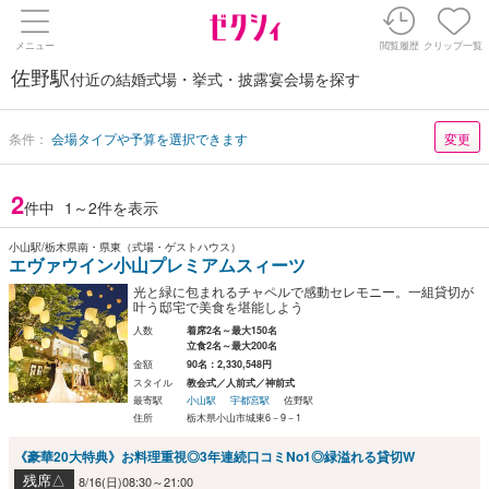
メニュー
閲覧履歴
クリップ一覧
佐野駅
付近の結婚式場・挙式・披露宴会場を探す
条件：
会場タイプや予算を選択できます
変更
2
件中
1～2件を表示
小山駅/栃木県南・県東（式場・ゲストハウス）
エヴァウイン小山プレミアムスィーツ
光と緑に包まれるチャペルで感動セレモニー。一組貸切が
叶う邸宅で美食を堪能しよう
人数
着席2名～最大150名
立食2名～最大200名
金額
90名：2,330,548円
スタイル
教会式／人前式／神前式
最寄駅
小山駅
宇都宮駅
佐野駅
住所
栃木県小山市城東6－9－1
《豪華20大特典》お料理重視◎3年連続口コミNo1◎緑溢れる貸切W
残席△
8/16(日)08:30～21:00