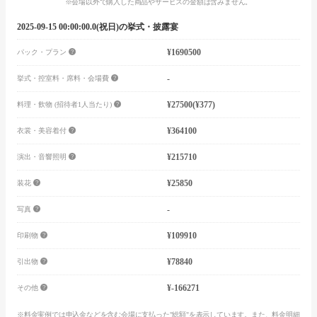
※会場以外で購入した商品やサービスの金額は含みません。
2025-09-15 00:00:00.0(祝日)の挙式・披露宴
¥1690500
パック・プラン
-
挙式・控室料・席料・会場費
¥27500
(¥377)
料理・飲物 (招待者1人当たり)
¥364100
衣裳・美容着付
¥215710
演出・音響照明
¥25850
装花
-
写真
¥109910
印刷物
¥78840
引出物
¥-166271
その他
※料金実例では申込金などを含む会場に支払った"総額"を表示しています。また、料金明細