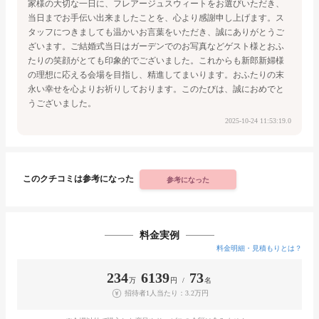
家様の大切な一日に、
フレアージュスウィートをお選びいただき、
当日までお手伝い出来ましたことを、心より感謝申し上げます。
ス
タッフにつきましても温かいお言葉をいただき、誠にありがとうご
ざいます。
ご結婚式当日はガーデンでのお写真などゲスト様とおふ
たりの笑顔がとても印象的でございました。
これからも新郎新婦様
の理想に応える会場を目指し、精進してまいります。
おふたりの末
永い幸せを心よりお祈りしております。
このたびは、誠におめでと
うございました。
2025-10-24 11:53:19.0
このクチコミは参考になった
参考になった
料金実例
料金明細・見積もりとは？
234
6139
73
万
円 /
名
招待者1人当たり：3.2万円