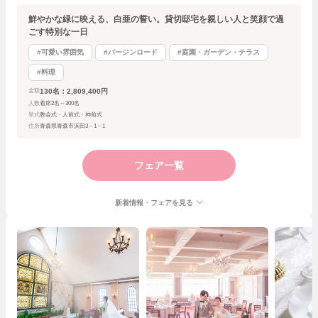
鮮やかな緑に映える、白亜の誓い。貸切邸宅を親しい人と笑顔で過
ごす特別な一日
#可愛い雰囲気
#バージンロード
#庭園・ガーデン・テラス
#料理
130名：2,809,400円
金額
人数
着席2名～300名
挙式
教会式・人前式・神前式
住所
青森県青森市浜田3－1－1
フェア一覧
新着情報・フェアを見る