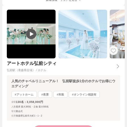
アートホテル弘前シティ
弘前駅（青森県全域） / ホテル
人気のチャペルリニューアル！ 弘前駅徒歩1分のホテルでお得にウ
エディング
#アットホーム
#夜景
#和装
#オンライン相談有
130名：3,058,000円
金額
人数
着席 最大300名・立食 最大500名
挙式
教会式
住所
青森県弘前市大町1－1－2