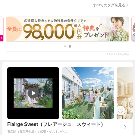
すべてのタグを見る
2
1～2
件中
件を表示
Flairge Sweet（フレアージュ スウィート）
青森駅（青森県全域） / 式場・ゲストハウス