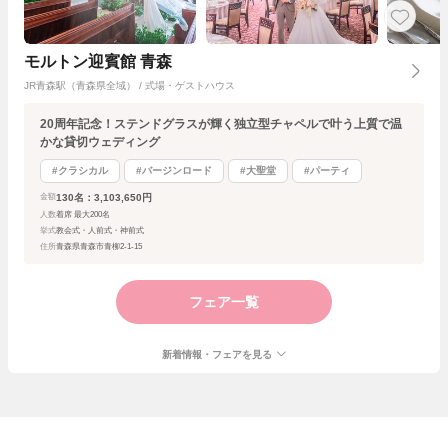
モルトン迎賓館 青森
JR青森駅（青森県全域） / 式場・ゲストハウス
20周年記念！ステンドグラスが輝く独立型チャペルで叶う上質で温
かな貸切ウェディング
#クラシカル
#バージンロード
#大聖堂
#パーティ
130名：3,103,650円
金額
人数
着席 最大200名
挙式
教会式・人前式・神前式
住所
青森県青森市青柳2-1-15
フェア一覧
新着情報・フェアを見る