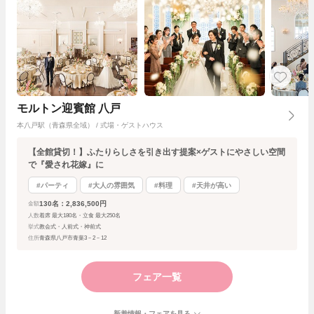
モルトン迎賓館 八戸
本八戸駅（青森県全域） / 式場・ゲストハウス
【全館貸切！】ふたりらしさを引き出す提案×ゲストにやさしい空間
で『愛され花嫁』に
#パーティ
#大人の雰囲気
#料理
#天井が高い
130名：2,836,500円
金額
人数
着席 最大180名・立食 最大250名
挙式
教会式・人前式・神前式
住所
青森県八戸市青葉3－2－12
フェア一覧
新着情報・フェアを見る