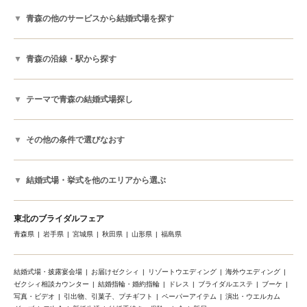
青森の他のサービスから結婚式場を探す
青森の沿線・駅から探す
テーマで青森の結婚式場探し
その他の条件で選びなおす
結婚式場・挙式を他のエリアから選ぶ
東北のブライダルフェア
青森県
岩手県
宮城県
秋田県
山形県
福島県
結婚式場・披露宴会場
お届けゼクシィ
リゾートウエディング
海外ウエディング
ゼクシィ相談カウンター
結婚指輪・婚約指輪
ドレス
ブライダルエステ
ブーケ
写真・ビデオ
引出物、引菓子、プチギフト
ペーパーアイテム
演出・ウエルカム