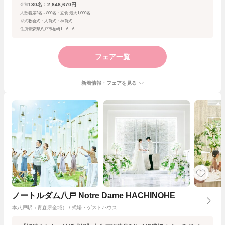
130名：2,848,670円
金額
人数
着席2名～800名・立食 最大1,000名
挙式
教会式・人前式・神前式
住所
青森県八戸市柏崎1－6－6
フェア一覧
新着情報・フェアを見る
ノートルダム八戸 Notre Dame HACHINOHE
本八戸駅（青森県全域） / 式場・ゲストハウス