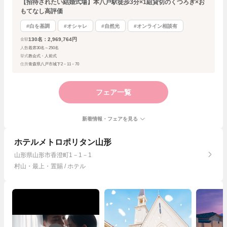
【招待されたい結婚式場】本八戸駅徒歩3分×1組貸切のくつろぎ×お
もてなし高評価
#白を基調
#オシャレ
#自然光
#オンライン相談有
130名：2,969,764円
金額
人数
着席30名～250名
挙式
教会式・人前式
住所
青森県八戸市城下2－11－70
フェア一覧
新着情報・フェアを見る
ホテルメトロポリタン山形
山形県山形市香澄町1－1－1
村山・最上・置賜 / ホテル