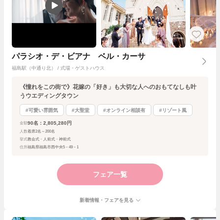
パラシオ・デ・ビアナ ベル・カーサ
福島駅（中通り北） / 式場・ゲストハウス
《憧れをこの街で》花嫁の「好き」も大切な人へのおもてなしも叶
うウエディングタウン
#可愛い雰囲気
#大聖堂
#オンライン相談有
#リゾート風
90名：2,805,280円
金額
人数
着席2名～200名
挙式
教会式・人前式・神前式
住所
福島県福島市西中央5－49－1
フェア一覧
新着情報・フェアを見る