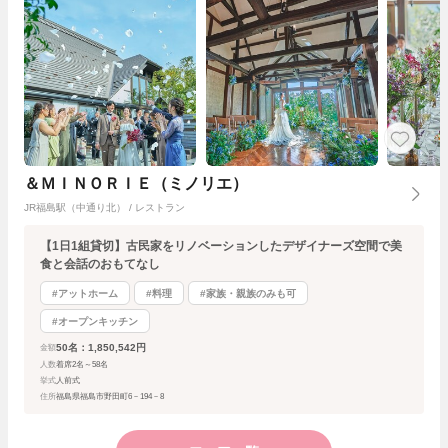
＆ＭＩＮＯＲＩＥ（ミノリエ）
JR福島駅（中通り北） / レストラン
【1日1組貸切】古民家をリノベーションしたデザイナーズ空間で美
食と会話のおもてなし
#アットホーム
#料理
#家族・親族のみも可
#オープンキッチン
50名：1,850,542円
金額
人数
着席2名～58名
挙式
人前式
住所
福島県福島市野田町6－194－8