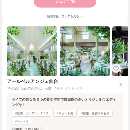
フェア一覧
新着情報・フェアを見る
アールベルアンジェ仙台
JR仙台駅（仙台市及び周辺・仙南） / 式場・ゲストハウス
タイプの異なる３つの貸切空間で自由度の高いオリジナルウエディ
ングを！
#庭園・ガーデン・テラス
#リゾート風
#家族・親族のみも可
#ペット可
80名：2,285,580円
金額