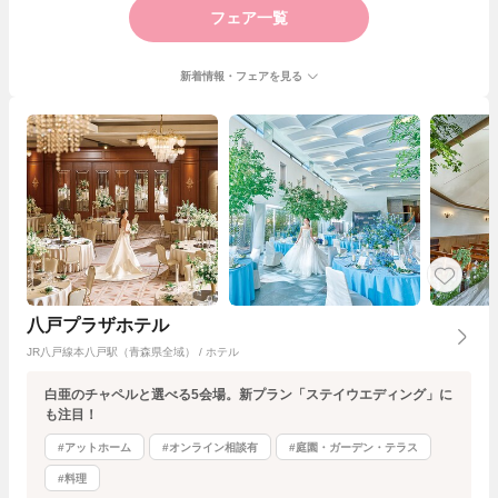
フェア一覧
新着情報・フェアを見る
八戸プラザホテル
JR八戸線本八戸駅（青森県全域） / ホテル
白亜のチャペルと選べる5会場。新プラン「ステイウエディング」に
も注目！
#アットホーム
#オンライン相談有
#庭園・ガーデン・テラス
#料理