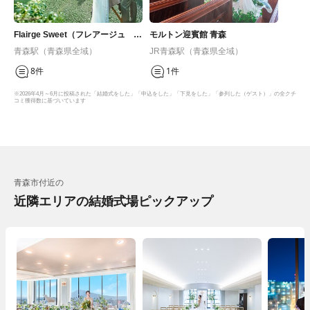
Flairge Sweet（フレアージュ ス
モルトン迎賓館 青森
ウィート）
青森駅（青森県全域）
JR青森駅（青森県全域）
8件
1件
※2026年4月～6月に投稿された「結婚式をした」「申込をした」「下見をした」「参列した（ゲスト）」の全クチ
コミ獲得数に基づいています
青森市付近の
近隣エリアの結婚式場ピックアップ