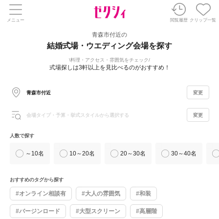
メニュー
閲覧履歴
クリップ一覧
青森市付近の
結婚式場・ウエディング会場を探す
料理・アクセス・雰囲気をチェック
式場探しは3軒以上を見比べるのがおすすめ！
青森市付近
変更
会場タイプ・予算・挙式スタイルから選択する
変更
人数で探す
～10名
10～20名
20～30名
30～40名
おすすめのタグから探す
#オンライン相談有
#大人の雰囲気
#和装
#バージンロード
#大型スクリーン
#高層階