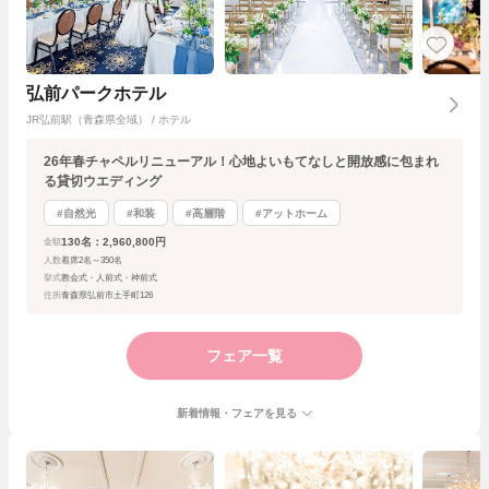
弘前パークホテル
JR弘前駅（青森県全域） / ホテル
26年春チャペルリニューアル！心地よいもてなしと開放感に包まれ
る貸切ウエディング
#自然光
#和装
#高層階
#アットホーム
130名：2,960,800円
金額
人数
着席2名～350名
挙式
教会式・人前式・神前式
住所
青森県弘前市土手町126
フェア一覧
新着情報・フェアを見る