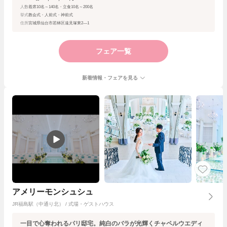
人数
着席10名～140名・立食10名～200名
挙式
教会式・人前式・神前式
住所
宮城県仙台市若林区遠見塚東2—1
フェア一覧
新着情報・フェアを見る
アメリーモンシュシュ
JR福島駅（中通り北） / 式場・ゲストハウス
一目で心奪われるパリ邸宅。純白のバラが光輝くチャペルウエディ