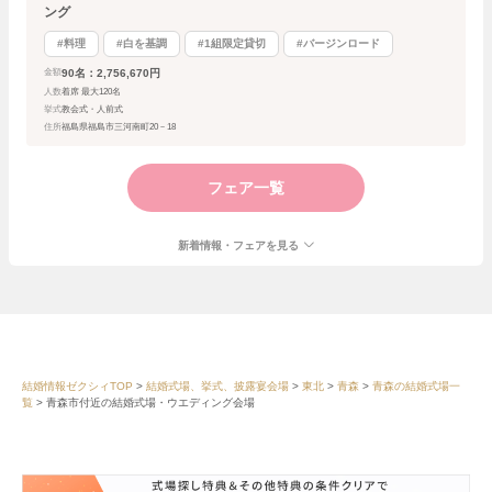
ング
#料理
#白を基調
#1組限定貸切
#バージンロード
90名：2,756,670円
金額
人数
着席 最大120名
挙式
教会式・人前式
住所
福島県福島市三河南町20－18
フェア一覧
新着情報・フェアを見る
結婚情報ゼクシィTOP
結婚式場、挙式、披露宴会場
東北
青森
青森の結婚式場一
覧
青森市付近の結婚式場・ウエディング会場