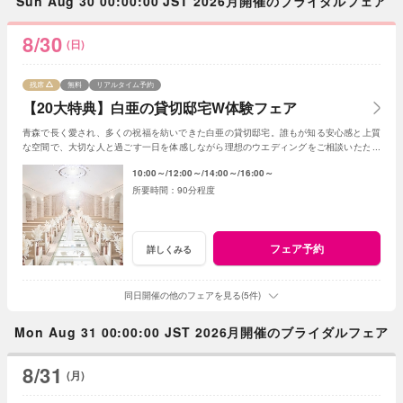
Sun Aug 30 00:00:00 JST 2026月開催のブライダルフェア
8/30
(日)
残席
無料
リアルタイム予約
【20大特典】白亜の貸切邸宅W体験フェア
青森で長く愛され、多くの祝福を紡いできた白亜の貸切邸宅。誰もが知る安心感と上質
な空間で、大切な人と過ごす一日を体感しながら理想のウエディングをご相談いただけ
ます。
10:00～
12:00～
14:00～
16:00～
90分程度
フェア予約
詳しくみる
同日開催の他のフェアを見る(5件)
Mon Aug 31 00:00:00 JST 2026月開催のブライダルフェア
8/31
(月)