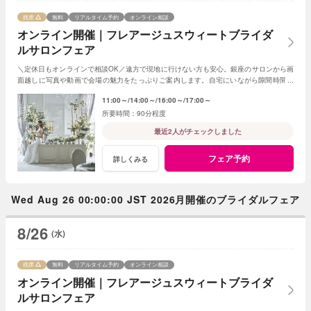
残席
無料
リアルタイム予約
オンライン相談
オンライン開催｜フレアージュスウィートブライダ
ルサロンフェア
＼定休日もオンラインで相談OK／遠方で現地に行けない方も安心。銀座のサロンから画
面越しに写真や動画で会場の魅力をたっぷりご案内します。自宅にいながら隙間時間で
気軽に参加できる、便利なフェアです。
11:00～
14:00～
16:00～
17:00～
90分程度
最近2人がチェックしました
フェア予約
詳しくみる
Wed Aug 26 00:00:00 JST 2026月開催のブライダルフェア
8/26
(水)
残席
無料
リアルタイム予約
オンライン相談
オンライン開催｜フレアージュスウィートブライダ
ルサロンフェア