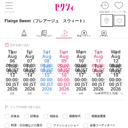
メニュー
閲覧履歴
クリップ一覧
Flairge Sweet（フレアージュ スウィート）
トップ
フォト・ムービー
フェア
料金・プラン
クチコミ
日付を絞り込む
Thu
Fri
Sat
Sun
Mon
Tue
Wed
木
金
土
日
月
火
水
Aug
Aug
Aug
Aug
Aug
Aug
Aug
06
07
08
09
10
11
12
00:00:
00:00:
00:00:
00:00:
00:00:
00:00:
00:00:
Thu
Fri
Sat
Sun
Mon
Tue
Wed
00 JST
00 JST
00 JST
00 JST
00 JST
00 JST
00 JST
Aug
Aug
Aug
Aug
Aug
Aug
Aug
2026
2026
2026
2026
2026
2026
2026
13
14
15
16
17
18
19
00:00:
00:00:
00:00:
00:00:
00:00:
00:00:
00:00:
4件
4件
5件
6件
4件
5件
1件
00 JST
00 JST
00 JST
00 JST
00 JST
00 JST
00 JST
2026
2026
2026
2026
2026
2026
2026
3～4週間先を見る
4件
4件
5件
6件
4件
4件
1件
フェアの内容で絞り込む
試食会
試着会
相談会
模擬挙式
模擬披露宴
料理・引出物などの展示
ファッションショー
会場コーディネート