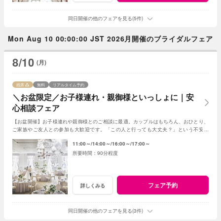
同日開催の他のフェアを見る(5件)
Mon Aug 10 00:00:00 JST 2026月開催のブライダルフェア
8/10
(月)
残席
無料
リアルタイム予約
＼お盆限定／お子様連れ・親御様といっしょに｜安
心相談フェア
【お盆開催】お子様連れや親御様とのご相談に最適。カップルはもちろん、おひとり、
ご家族やご友人との参加も大歓迎です。「この人と行っても大丈夫？」という不安な
く、リラックスして気軽にご相談いただけます。
11:00～
14:00～
16:00～
17:00～
90分程度
フェア予約
詳しくみる
同日開催の他のフェアを見る(3件)