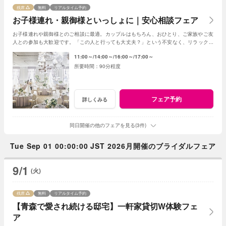
残席
無料
リアルタイム予約
お子様連れ・親御様といっしょに｜安心相談フェア
お子様連れや親御様とのご相談に最適。カップルはもちろん、おひとり、ご家族やご友
人との参加も大歓迎です。「この人と行っても大丈夫？」という不安なく、リラックス
して気軽にご相談いただける安心のフェアです。
11:00～
14:00～
16:00～
17:00～
90分程度
フェア予約
詳しくみる
同日開催の他のフェアを見る(3件)
Tue Sep 01 00:00:00 JST 2026月開催のブライダルフェア
9/1
(火)
残席
無料
リアルタイム予約
【青森で愛され続ける邸宅】一軒家貸切W体験フェ
ア