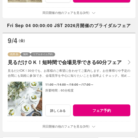
同日開催の他のフェアを見る(3件)
Fri Sep 04 00:00:00 JST 2026月開催のブライダルフェア
9/4
(金)
残席
無料
リアルタイム予約
見るだけＯＫ！短時間で会場見学できる60分フェア
見るだけOK！30分でも、お客様のご希望に合わせてご案内します。お仕事帰りや予定の
合間にも気軽に参加でき、会場見学を中心に知りたいことを効率よくチェック。初めて
の式場見学や情報収集にもおすすめです。
11:00～
14:00～
16:00～
17:00～
60分程度
フェア予約
詳しくみる
同日開催の他のフェアを見る(3件)