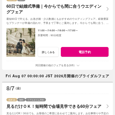
60日で結婚式準備｜今からでも間に合うウエディン
グフェア
最短60日で叶える、お急ぎ婚・少人数婚にもおすすめのウエディングフェア。経験豊富
なプランナーが準備の流れや、予算まで丁寧にご案内します。今からでも間に合う、安
心の結婚式準備をご提案いたします。
11:00～
14:00～
16:00～
17:00～
90分程度
電話予約
詳しくみる
同日開催の他のフェアを見る(3件)
Fri Aug 07 00:00:00 JST 2026月開催のブライダルフェア
8/7
(金)
残席
無料
リアルタイム予約
見るだけＯＫ！短時間で会場見学できる60分フェア
見るだけOK！30分でも、お客様のご希望に合わせてご案内します。お仕事帰りや予定の