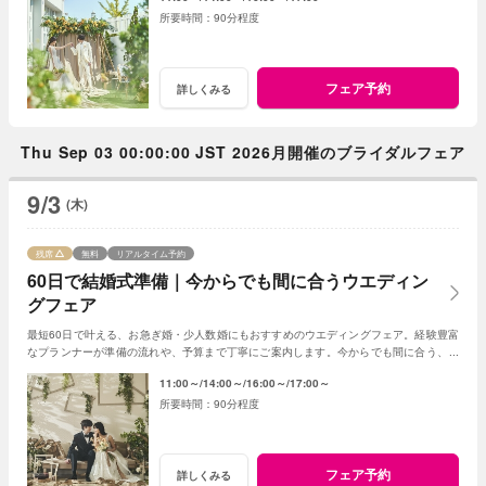
90分程度
フェア予約
詳しくみる
Thu Sep 03 00:00:00 JST 2026月開催のブライダルフェア
9/3
(木)
残席
無料
リアルタイム予約
60日で結婚式準備｜今からでも間に合うウエディン
グフェア
最短60日で叶える、お急ぎ婚・少人数婚にもおすすめのウエディングフェア。経験豊富
なプランナーが準備の流れや、予算まで丁寧にご案内します。今からでも間に合う、安
心の結婚式準備をご提案いたします。
11:00～
14:00～
16:00～
17:00～
90分程度
フェア予約
詳しくみる