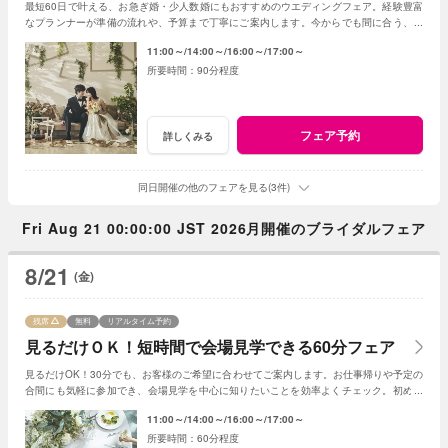
最短60日で叶える、お急ぎ婚・少人数婚にもおすすめのウエディングフェア。経験豊富
なプランナーが準備の流れや、予算まで丁寧にご案内します。今からでも間に合う、安
心の結婚式準備をご提案いたします。
11:00～
14:00～
16:00～
17:00～
90分程度
フェア予約
詳しくみる
同日開催の他のフェアを見る(3件)
Fri Aug 21 00:00:00 JST 2026月開催のブライダルフェア
8/21
(金)
残席
無料
リアルタイム予約
見るだけＯＫ！短時間で会場見学できる60分フェア
見るだけOK！30分でも、お客様のご希望に合わせてご案内します。お仕事帰りや予定の
合間にも気軽に参加でき、会場見学を中心に知りたいことを効率よくチェック。初めて
の式場見学や情報収集にもおすすめです。
11:00～
14:00～
16:00～
17:00～
60分程度