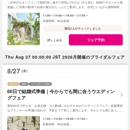
＼定休日もオンラインで相談OK／遠方で現地に行けない方も安心。銀座のサロンから画
面越しに写真や動画で会場の魅力をたっぷりご案内します。自宅にいながら隙間時間で
気軽に参加できる、便利なフェアです。
11:00～
14:00～
16:00～
17:00～
90分程度
最近2人がチェックしました
フェア予約
詳しくみる
Thu Aug 27 00:00:00 JST 2026月開催のブライダルフェア
8/27
(木)
残席
無料
リアルタイム予約
60日で結婚式準備｜今からでも間に合うウエディン
グフェア
最短60日で叶える、お急ぎ婚・少人数婚にもおすすめのウエディングフェア。経験豊富
なプランナーが準備の流れや、予算まで丁寧にご案内します。今からでも間に合う、安
心の結婚式準備をご提案いたします。
11:00～
14:00～
16:00～
17:00～
90分程度