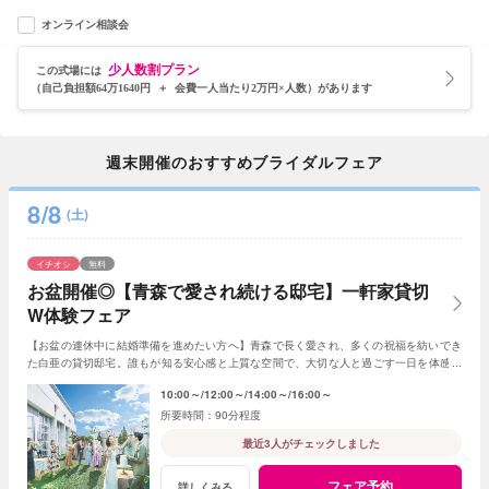
オンライン相談会
少人数割プラン
この式場には
（自己負担額64万1640円 ＋ 会費一人当たり2万円×人数）があります
週末開催のおすすめブライダルフェア
8/8
(土)
イチオシ
無料
お盆開催◎【青森で愛され続ける邸宅】一軒家貸切
W体験フェア
【お盆の連休中に結婚準備を進めたい方へ】青森で長く愛され、多くの祝福を紡いでき
た白亜の貸切邸宅。誰もが知る安心感と上質な空間で、大切な人と過ごす一日を体感し
ながら理想のウエディングをご相談いただけます
10:00～
12:00～
14:00～
16:00～
90分程度
最近3人がチェックしました
フェア予約
詳しくみる