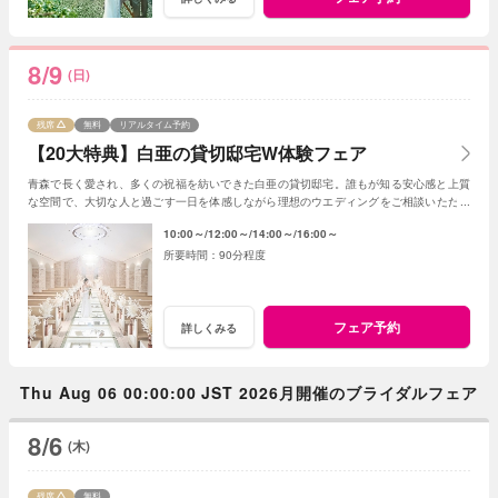
8/9
(日)
残席
無料
リアルタイム予約
【20大特典】白亜の貸切邸宅W体験フェア
青森で長く愛され、多くの祝福を紡いできた白亜の貸切邸宅。誰もが知る安心感と上質
な空間で、大切な人と過ごす一日を体感しながら理想のウエディングをご相談いただけ
ます。
10:00～
12:00～
14:00～
16:00～
90分程度
フェア予約
詳しくみる
Thu Aug 06 00:00:00 JST 2026月開催のブライダルフェア
8/6
(木)
残席
無料