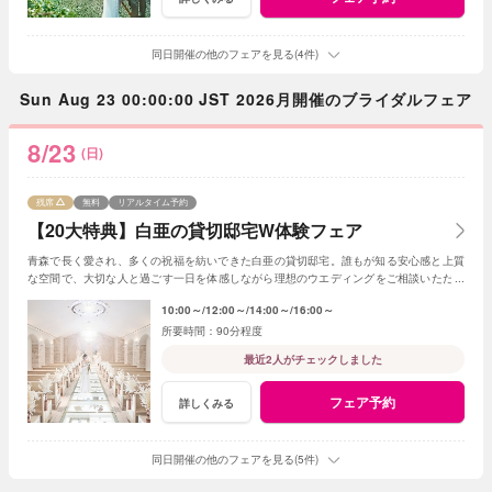
同日開催の他のフェアを見る(4件)
Sun Aug 23 00:00:00 JST 2026月開催のブライダルフェア
8/23
(日)
残席
無料
リアルタイム予約
【20大特典】白亜の貸切邸宅W体験フェア
青森で長く愛され、多くの祝福を紡いできた白亜の貸切邸宅。誰もが知る安心感と上質
な空間で、大切な人と過ごす一日を体感しながら理想のウエディングをご相談いただけ
ます。
10:00～
12:00～
14:00～
16:00～
90分程度
最近2人がチェックしました
フェア予約
詳しくみる
同日開催の他のフェアを見る(5件)