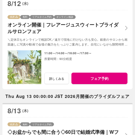
8/12
(水)
残席
無料
リアルタイム予約
オンライン相談
オンライン開催｜フレアージュスウィートブライダ
ルサロンフェア
＼定休日もオンラインで相談OK／遠方で現地に行けない方も安心。銀座のサロンから画
面越しに写真や動画で会場の魅力をたっぷりご案内します。自宅にいながら隙間時間で
気軽に参加できる、便利なフェアです。
11:00～
14:00～
16:00～
17:00～
90分程度
フェア予約
詳しくみる
Thu Aug 13 00:00:00 JST 2026月開催のブライダルフェア
8/13
(木)
残席
無料
リアルタイム予約
◇お盆からでも間に合う◇60日で結婚式準備｜Wフ