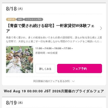
8/18
(火)
残席
無料
リアルタイム予約
【青森で愛され続ける邸宅】一軒家貸切W体験フェ
ア
青森で長く愛され、多くの祝福を紡いできた白亜の貸切邸宅。誰もが知る安心感と上質
な空間で、大切な人と過ごす一日を体感しながら理想のウエディングをご相談いただけ
ます。
11:00～
14:00～
16:00～
17:00～
90分程度
フェア予約
詳しくみる
同日開催の他のフェアを見る(3件)
Wed Aug 19 00:00:00 JST 2026月開催のブライダルフェア
8/19
(水)