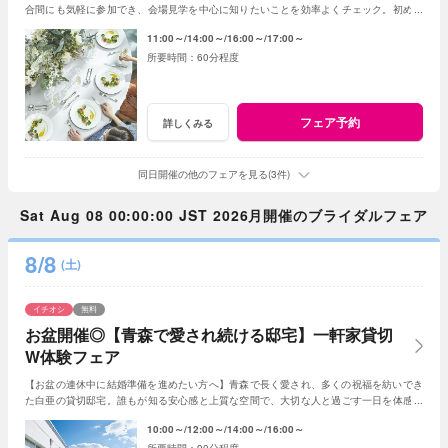
合間にも気軽に参加でき、会場見学を中心に知りたいことを効率よくチェック。初めて
の式場見学や情報収集にもおすすめです。
11:00～
14:00～
16:00～
17:00～
60分程度
フェア予約
詳しくみる
同日開催の他のフェアを見る(3件)
Sat Aug 08 00:00:00 JST 2026月開催のブライダルフェア
8/8
(土)
イチオシ
無料
お盆開催◎【青森で愛され続ける邸宅】一軒家貸切
W体験フェア
【お盆の連休中に結婚準備を進めたい方へ】青森で長く愛され、多くの祝福を紡いでき
た白亜の貸切邸宅。誰もが知る安心感と上質な空間で、大切な人と過ごす一日を体感し
ながら理想のウエディングをご相談いただけます
10:00～
12:00～
14:00～
16:00～
90分程度