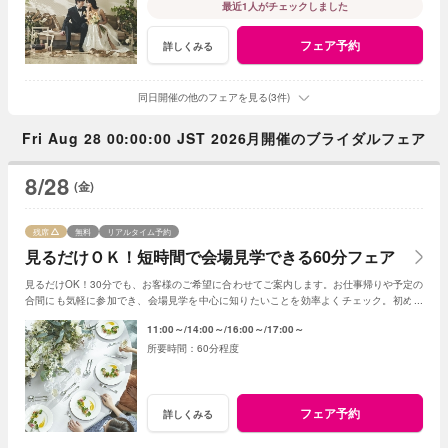
最近1人がチェックしました
フェア予約
詳しくみる
同日開催の他のフェアを見る(3件)
Fri Aug 28 00:00:00 JST 2026月開催のブライダルフェア
8/28
(金)
残席
無料
リアルタイム予約
見るだけＯＫ！短時間で会場見学できる60分フェア
見るだけOK！30分でも、お客様のご希望に合わせてご案内します。お仕事帰りや予定の
合間にも気軽に参加でき、会場見学を中心に知りたいことを効率よくチェック。初めて
の式場見学や情報収集にもおすすめです。
11:00～
14:00～
16:00～
17:00～
60分程度
フェア予約
詳しくみる