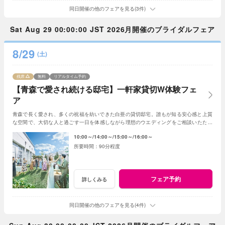
同日開催の他のフェアを見る(3件)
Sat Aug 29 00:00:00 JST 2026月開催のブライダルフェア
8/29
(土)
残席
無料
リアルタイム予約
【青森で愛され続ける邸宅】一軒家貸切W体験フェ
ア
青森で長く愛され、多くの祝福を紡いできた白亜の貸切邸宅。誰もが知る安心感と上質
な空間で、大切な人と過ごす一日を体感しながら理想のウエディングをご相談いただけ
ます。
10:00～
14:00～
15:00～
16:00～
90分程度
フェア予約
詳しくみる
同日開催の他のフェアを見る(4件)