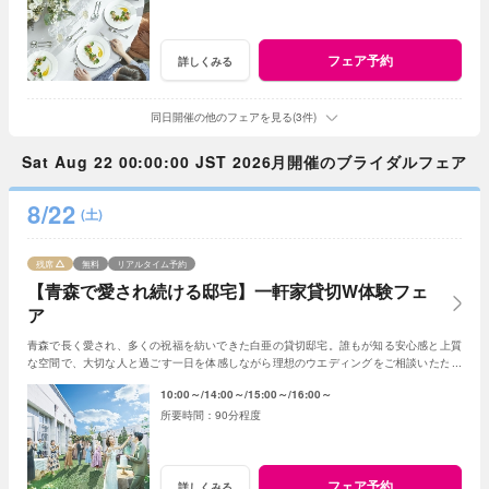
フェア予約
詳しくみる
同日開催の他のフェアを見る(3件)
Sat Aug 22 00:00:00 JST 2026月開催のブライダルフェア
8/22
(土)
残席
無料
リアルタイム予約
【青森で愛され続ける邸宅】一軒家貸切W体験フェ
ア
青森で長く愛され、多くの祝福を紡いできた白亜の貸切邸宅。誰もが知る安心感と上質
な空間で、大切な人と過ごす一日を体感しながら理想のウエディングをご相談いただけ
ます。
10:00～
14:00～
15:00～
16:00～
90分程度
フェア予約
詳しくみる