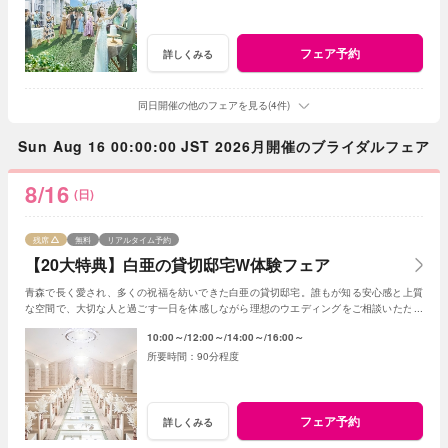
フェア予約
詳しくみる
同日開催の他のフェアを見る(4件)
Sun Aug 16 00:00:00 JST 2026月開催のブライダルフェア
8/16
(日)
残席
無料
リアルタイム予約
【20大特典】白亜の貸切邸宅W体験フェア
青森で長く愛され、多くの祝福を紡いできた白亜の貸切邸宅。誰もが知る安心感と上質
な空間で、大切な人と過ごす一日を体感しながら理想のウエディングをご相談いただけ
ます。
10:00～
12:00～
14:00～
16:00～
90分程度
フェア予約
詳しくみる