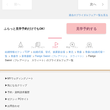
前へ
次へ
過去のブライダルフェア一覧を見る
見学予約する
ふらっと見学予約だけでもOK!
トップ
フォト・ムービー
フェア
料金・プラン
クチコミ
結婚情報ゼクシィTOP
結婚式場、挙式、披露宴会場
東北
青森
青森の結婚式場一
覧
青森市
新青森駅
Flairge Sweet（フレアージュ スウィート）
Flairge
Sweet（フレアージュ スウィート）のブライダルフェア一覧
MYウェディングノート
気になるクリップ
予約・資料請求履歴
ゼクシィ PCサイト
お問合わせ