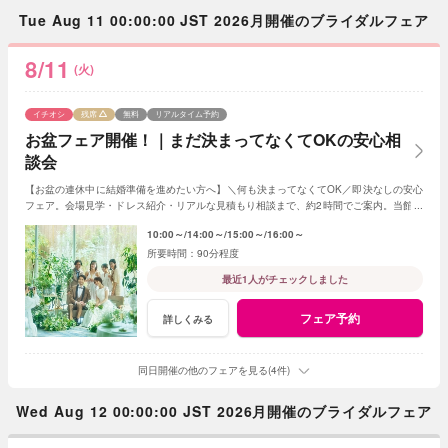
Tue Aug 11 00:00:00 JST 2026月開催のブライダルフェア
8/11
(火)
イチオシ
残席
無料
リアルタイム予約
お盆フェア開催！｜まだ決まってなくてOKの安心相
談会
【お盆の連休中に結婚準備を進めたい方へ】＼何も決まってなくてOK／即決なしの安心
フェア。会場見学・ドレス紹介・リアルな見積もり相談まで、約2時間でご案内。当館来
館数No.1フェアです。
10:00～
14:00～
15:00～
16:00～
90分程度
最近1人がチェックしました
フェア予約
詳しくみる
同日開催の他のフェアを見る(4件)
Wed Aug 12 00:00:00 JST 2026月開催のブライダルフェア