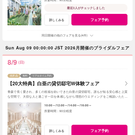
最近3人がチェックしました
フェア予約
詳しくみる
同日開催の他のフェアを見る(4件)
Sun Aug 09 00:00:00 JST 2026月開催のブライダルフェア
8/9
(日)
残席
無料
リアルタイム予約
【20大特典】白亜の貸切邸宅W体験フェア
青森で長く愛され、多くの祝福を紡いできた白亜の貸切邸宅。誰もが知る安心感と上質
な空間で、大切な人と過ごす一日を体感しながら理想のウエディングをご相談いただけ
ます。
10:00～
12:00～
14:00～
16:00～
90分程度
フェア予約
詳しくみる