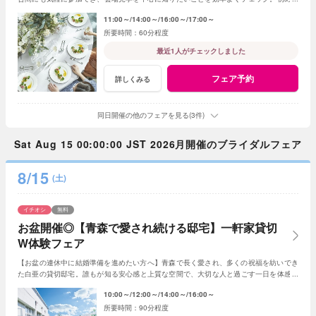
の式場見学や情報収集にもおすすめです。
11:00～
14:00～
16:00～
17:00～
60分程度
最近1人がチェックしました
フェア予約
詳しくみる
同日開催の他のフェアを見る(3件)
Sat Aug 15 00:00:00 JST 2026月開催のブライダルフェア
8/15
(土)
イチオシ
無料
お盆開催◎【青森で愛され続ける邸宅】一軒家貸切
W体験フェア
【お盆の連休中に結婚準備を進めたい方へ】青森で長く愛され、多くの祝福を紡いでき
た白亜の貸切邸宅。誰もが知る安心感と上質な空間で、大切な人と過ごす一日を体感し
ながら理想のウエディングをご相談いただけます
10:00～
12:00～
14:00～
16:00～
90分程度