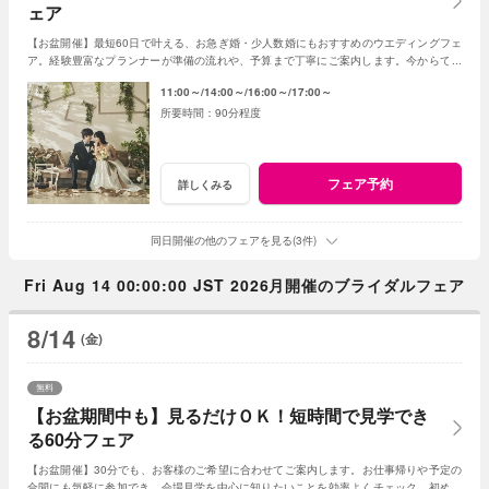
ェア
【お盆開催】最短60日で叶える、お急ぎ婚・少人数婚にもおすすめのウエディングフェ
ア。経験豊富なプランナーが準備の流れや、予算まで丁寧にご案内します。今からでも
間に合う、安心の結婚式準備をご提案します。
11:00～
14:00～
16:00～
17:00～
90分程度
フェア予約
詳しくみる
同日開催の他のフェアを見る(3件)
Fri Aug 14 00:00:00 JST 2026月開催のブライダルフェア
8/14
(金)
無料
【お盆期間中も】見るだけＯＫ！短時間で見学でき
る60分フェア
【お盆開催】30分でも、お客様のご希望に合わせてご案内します。お仕事帰りや予定の
合間にも気軽に参加でき、会場見学を中心に知りたいことを効率よくチェック。初めて