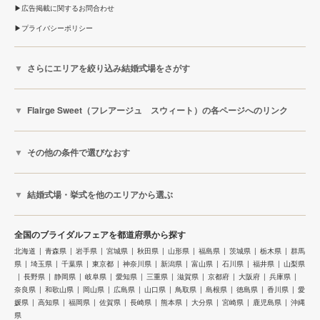
広告掲載に関するお問合わせ
プライバシーポリシー
さらにエリアを絞り込み結婚式場をさがす
Flairge Sweet（フレアージュ スウィート）の各ページへのリンク
その他の条件で選びなおす
結婚式場・挙式を他のエリアから選ぶ
全国のブライダルフェアを都道府県から探す
北海道
青森県
岩手県
宮城県
秋田県
山形県
福島県
茨城県
栃木県
群馬
県
埼玉県
千葉県
東京都
神奈川県
新潟県
富山県
石川県
福井県
山梨県
長野県
静岡県
岐阜県
愛知県
三重県
滋賀県
京都府
大阪府
兵庫県
奈良県
和歌山県
岡山県
広島県
山口県
鳥取県
島根県
徳島県
香川県
愛
媛県
高知県
福岡県
佐賀県
長崎県
熊本県
大分県
宮崎県
鹿児島県
沖縄
県