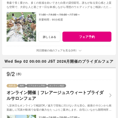
青森で長く愛され、多くの祝福を紡いできた白亜の貸切邸宅。誰もが知る安心感と上質
な空間で、大切な人と過ごす一日を体感しながら理想のウエディングをご相談いただけ
ます。
11:00～
14:00～
16:00～
17:00～
90分程度
フェア予約
詳しくみる
同日開催の他のフェアを見る(3件)
Wed Sep 02 00:00:00 JST 2026月開催のブライダルフェア
9/2
(水)
残席
無料
リアルタイム予約
オンライン相談
オンライン開催｜フレアージュスウィートブライダ
ルサロンフェア
＼定休日もオンラインで相談OK／遠方で現地に行けない方も安心。銀座のサロンから画
面越しに写真や動画で会場の魅力をたっぷりご案内します。自宅にいながら隙間時間で
気軽に参加できる、便利なフェアです。
11:00～
14:00～
16:00～
17:00～