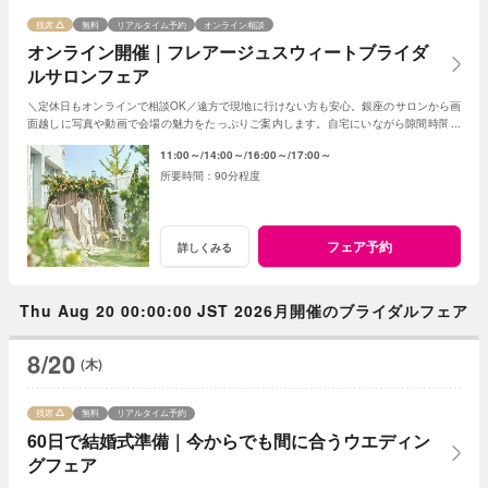
残席
無料
リアルタイム予約
オンライン相談
オンライン開催｜フレアージュスウィートブライダ
ルサロンフェア
＼定休日もオンラインで相談OK／遠方で現地に行けない方も安心。銀座のサロンから画
面越しに写真や動画で会場の魅力をたっぷりご案内します。自宅にいながら隙間時間で
気軽に参加できる、便利なフェアです。
11:00～
14:00～
16:00～
17:00～
90分程度
フェア予約
詳しくみる
Thu Aug 20 00:00:00 JST 2026月開催のブライダルフェア
8/20
(木)
残席
無料
リアルタイム予約
60日で結婚式準備｜今からでも間に合うウエディン
グフェア