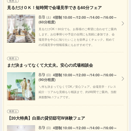
見るだけＯＫ！短時間で会場見学できる60分フェア
8/8
4部制 10:00～/12:00～/14:00～/16:00～
(土)
(60分程度)
見るだけOK！30分でも、お客様のご希望に合わせてご案内
します。お仕事帰りや予定の合間にも気軽に参加でき、会
場見学を中心に知りたいことを効率よくチェック。初めて
の式場見学や情報収集にもおすすめです。
まだ決まってなくて大丈夫。安心の式場相談会
8/9
4部制 10:00～/12:00～/14:00～/16:00～
(日)
(90分程度)
＼何も決まってなくてOK／安心フェア。会場見学・ドレス
紹介・リアルな見積もり相談まで、約2時間でご案内。当館
来館数No.1フェアです。
【20大特典】白亜の貸切邸宅W体験フェア
8/9
4部制 10:00～/12:00～/14:00～/16:00～
(日)