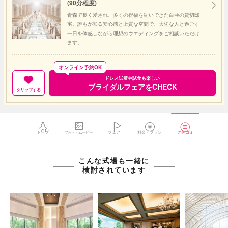
(90分程度)
青森で長く愛され、多くの祝福を紡いできた白亜の貸切邸
宅。誰もが知る安心感と上質な空間で、大切な人と過ごす
一日を体感しながら理想のウエディングをご相談いただけ
ます。
オンライン予約OK
ドレス試着や試食も楽しい
ブライダルフェアをCHECK
クリップする
トップ
フォト・ムービー
フェア
料金・プラン
クチコミ
こんな式場も一緒に
検討されています