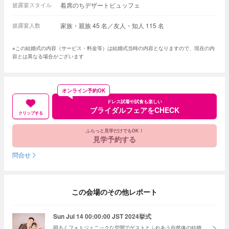
披露宴スタイル
着席のちデザートビュッフェ
披露宴人数
家族・親族 45 名／友人・知人 115 名
※この結婚式の内容（サービス・料金等）は結婚式当時の内容となりますので、現在の内
容とは異なる場合がございます
オンライン予約OK
ドレス試着や試食も楽しい
ブライダルフェアをCHECK
クリップする
ふらっと見学だけでもOK！
見学予約する
問合せ
この会場のその他レポート
Sun Jul 14 00:00:00 JST 2024挙式
明るくフォトジェニックな空間でゲストとふれあう自然体の結婚