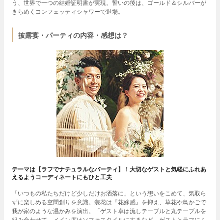
う、世界で一つの結婚証明書が実現。誓いの後は、ゴールド＆シルバーが
きらめくコンフェッティシャワーで退場。
披露宴・パーティの内容・感想は？
テーマは【ラフでナチュラルなパーティ】！大切なゲストと気軽にふれあ
えるようコーディネートにもひと工夫
「いつもの私たちだけど少しだけお洒落に」という想いをこめて、気取ら
ずに楽しめる空間創りを意識。装花は『花嫁感』を抑え、草花や鳥かごで
我が家のような温かみを演出。「ゲスト卓は流しテーブルと丸テーブルを
組み合わせて、メイン席はソファスタイルにするなど、ゲストとラフにふ