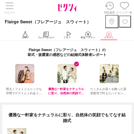
メニュー
閲覧履歴
クリップ一覧
Flairge Sweet（フレアージュ スウィート）
トップ
フォト・ムービー
フェア
料金・プラン
クチコミ
Flairge Sweet（フレアージュ スウィート）の
挙式・披露宴の感想などの結婚式体験者レポート
明るくフォトジェニックな
優雅な一軒家をナチュラル
たくさんの花々を飾った貸
空間でゲストとふれあう自
に彩り、自然体の笑顔でも
切邸宅で叶えたハイセンス
然体の結婚式
てなす結婚式
な結婚式
優雅な一軒家をナチュラルに彩り、自然体の笑顔でもてなす結
婚式