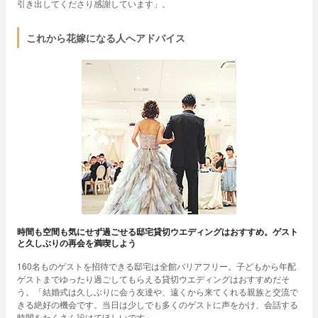
引き出してくださり感謝しています」。
これから花嫁になる人へアドバイス
時間も空間も気にせず過ごせる邸宅貸切ウエディングはおすすめ。ゲスト
と久しぶりの再会を満喫しよう
160名ものゲストを招待できる邸宅は全館バリアフリー。子どもから年配
ゲストまでゆったり過ごしてもらえる貸切ウエディングはおすすめだそ
う。「結婚式は久しぶりに会う友達や、遠くから来てくれる親族と交流で
きる絶好の機会です。当日は少しでも多くのゲストに声をかけ、会話する
時間をたくさん設けてほしいです」。