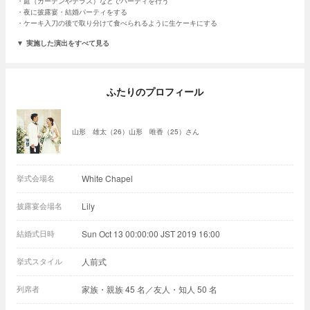
庭（ガーデンやテラス）などでパーティを行う
夜に披露宴・結婚パーティをする
ケーキ入刀の後で取り分けて食べられるように生ケーキにする
実施した演出をすべて見る
ふたりのプロフィール
山形 雄太（26）山形 唯香（25）さん
挙式会場名
White Chapel
披露宴会場名
Lily
結婚式日時
Sun Oct 13 00:00:00 JST 2019 16:00
挙式スタイル
人前式
列席者
家族・親族 45 名／友人・知人 50 名