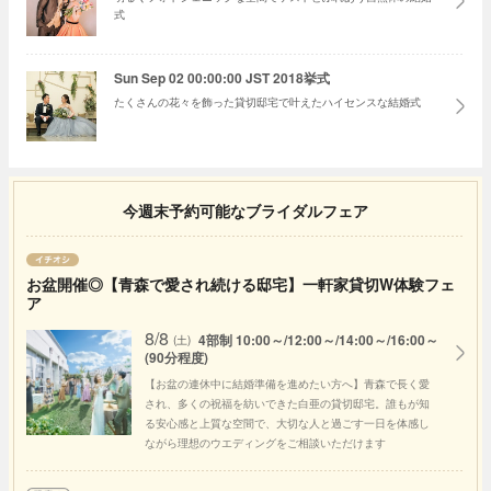
式
Sun Sep 02 00:00:00 JST 2018挙式
たくさんの花々を飾った貸切邸宅で叶えたハイセンスな結婚式
今週末予約可能なブライダルフェア
お盆開催◎【青森で愛され続ける邸宅】一軒家貸切W体験フェ
ア
8/8
4部制 10:00～/12:00～/14:00～/16:00～
(土)
(90分程度)
【お盆の連休中に結婚準備を進めたい方へ】青森で長く愛
され、多くの祝福を紡いできた白亜の貸切邸宅。誰もが知
る安心感と上質な空間で、大切な人と過ごす一日を体感し
ながら理想のウエディングをご相談いただけます