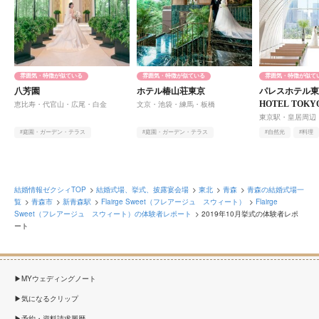
雰囲気・特徴が似ている
雰囲気・特徴が似ている
雰囲気・特徴が似て
八芳園
ホテル椿山荘東京
パレスホテル東京
HOTEL TOK
恵比寿・代官山・広尾・白金
文京・池袋・練馬・板橋
東京駅・皇居周辺
#庭園・ガーデン・テラス
#庭園・ガーデン・テラス
#自然光
#料理
#アットホーム
#料理
#オンライン相談有
#ヨーロピアン
#オンライン相談有
結婚情報ゼクシィTOP
結婚式場、挙式、披露宴会場
東北
青森
青森の結婚式場一
覧
青森市
新青森駅
Flairge Sweet（フレアージュ スウィート）
Flairge
Sweet（フレアージュ スウィート）の体験者レポート
2019年10月挙式の体験者レポ
ート
MYウェディングノート
気になるクリップ
予約・資料請求履歴