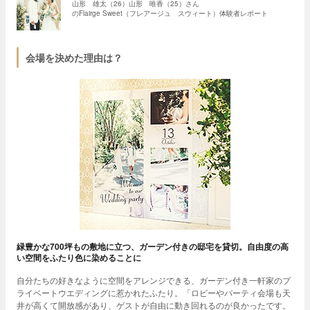
山形 雄太（26）山形 唯香（25）さん
のFlairge Sweet（フレアージュ スウィート）体験者レポート
会場を決めた理由は？
緑豊かな700坪もの敷地に立つ、ガーデン付きの邸宅を貸切。自由度の高
い空間をふたり色に染めることに
自分たちの好きなように空間をアレンジできる、ガーデン付き一軒家のプ
ライベートウエディングに惹かれたふたり。「ロビーやパーティ会場も天
井が高くて開放感があり、ゲストが自由に動き回れるのが良かったです。