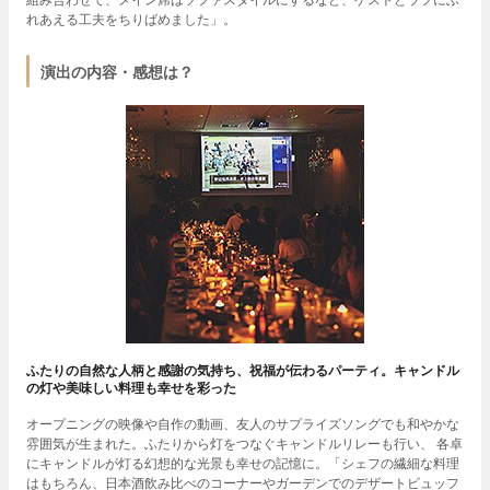
れあえる工夫をちりばめました」。
演出の内容・感想は？
ふたりの自然な人柄と感謝の気持ち、祝福が伝わるパーティ。キャンドル
の灯や美味しい料理も幸せを彩った
オープニングの映像や自作の動画、友人のサプライズソングでも和やかな
雰囲気が生まれた。ふたりから灯をつなぐキャンドルリレーも行い、 各卓
にキャンドルが灯る幻想的な光景も幸せの記憶に。「シェフの繊細な料理
はもちろん、日本酒飲み比べのコーナーやガーデンでのデザートビュッフ