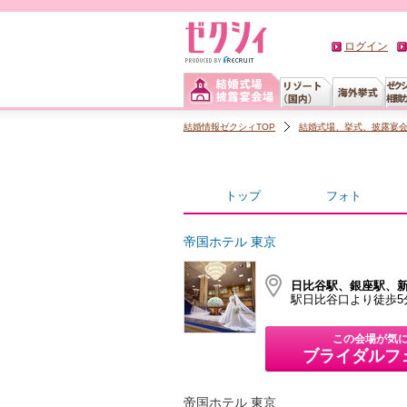
ログイン
結婚情報ゼクシィTOP
結婚式場、挙式、披露宴
トップ
フォト
帝国ホテル 東京
日比谷駅、銀座駅、
駅日比谷口より徒歩5
この会場が気
ブライダルフ
帝国ホテル 東京