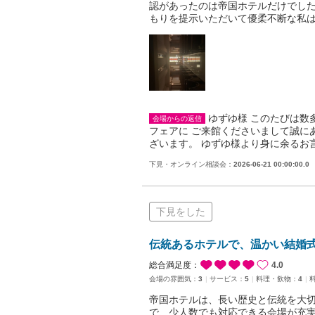
認があったのは帝国ホテルだけでした
もりを提示いただいて優柔不断な私
ゆずゆ様 このたびは数
会場からの返信
フェアに ご来館くださいまして誠に
ざいます。 ゆずゆ様より身に余るお
下見・オンライン相談会：
2026-06-21 00:00:00.0
下見をした
伝統あるホテルで、温かい結婚
総合満足度：
4.0
会場の雰囲気：
3
サービス：
5
料理・飲物：
4
帝国ホテルは、長い歴史と伝統を大
で、少人数でも対応できる会場が充