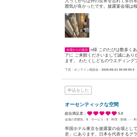
入ってからは外の世界を忘れて非日
囲気が良かったです。披露宴会場は
n様 このたびは数多く
会場からの返信
アに ご来館くださいまして誠にあり
ます。 わたくしどものウエディング
下見・オンライン相談会：
2026-06-21 00:00:00.0
申込をした
オーセンティックな空間
総合満足度：
5.0
会場の雰囲気：
5
サービス：
5
料理・飲物：
-
料
帝国ホテル東京を披露宴の会場とし
史」にあります。日本を代表するグ