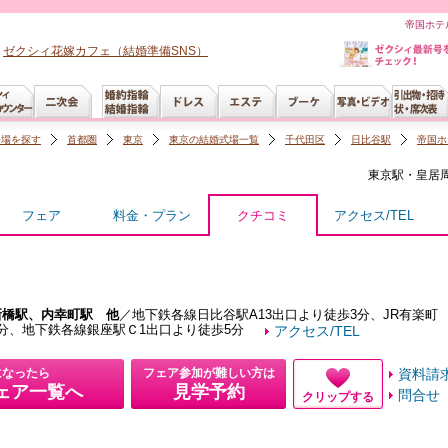
帝国ホテ
ゼクシィ花嫁カフェ（結婚準備SNS）
会場を探す
首都圏
東京
東京の結婚式場一覧
千代田区
日比谷駅
帝国ホ
東京駅・皇居
フェア
料金・プラン
クチコミ
アクセス/TEL
新橋駅、内幸町駅 他
／地下鉄各線日比谷駅A13出口より徒歩3分、JR有楽町
分、地下鉄各線銀座駅Ｃ1出口より徒歩5分
アクセス/TEL
になったら
フェア参加が難しい方は
資料請
ェア一覧へ
見学予約
問合せ
クリップする