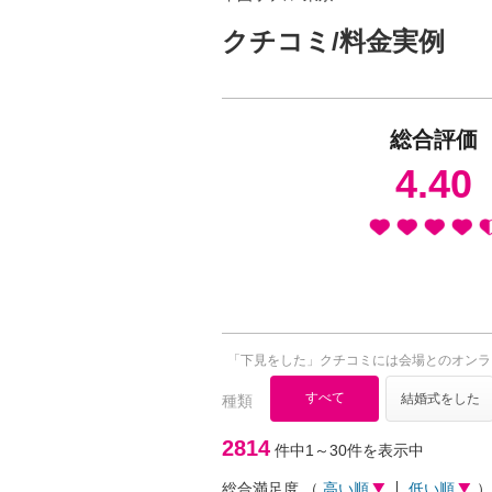
クチコミ/料金実例
総合評価
4.40
「下見をした」クチコミには会場とのオンラ
すべて
結婚式をした
種類
2814
件中1～30件を表示中
総合満足度
（
高い順
低い順
）