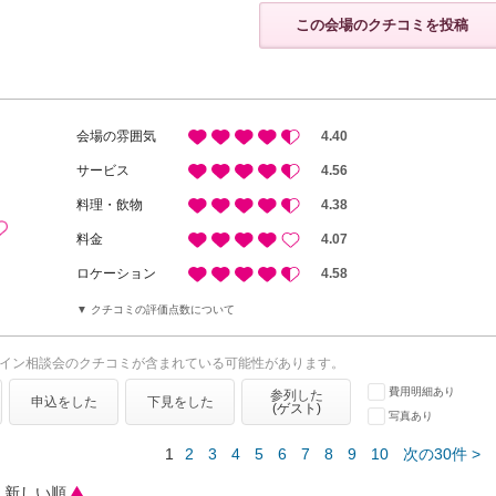
この会場のクチコミを投稿
会場の雰囲気
4.40
サービス
4.56
料理・飲物
4.38
料金
4.07
ロケーション
4.58
クチコミの評価点数について
イン相談会のクチコミが含まれている可能性があります。
費用明細あり
参列した
申込をした
下見をした
(ゲスト)
写真あり
1
2
3
4
5
6
7
8
9
10
次の30件 >
新しい順