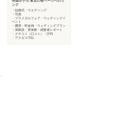
帝国ホテル 東京の各ページへのリ
ンク
・結婚式・ウエディング
・写真
・ブライダルフェア・ウェディングイ
ベント
・費用・料金例・ウェディングプラン
・体験談・実体験・経験者レポート
・クチコミ（口コミ）・評判
・アクセス/TEL