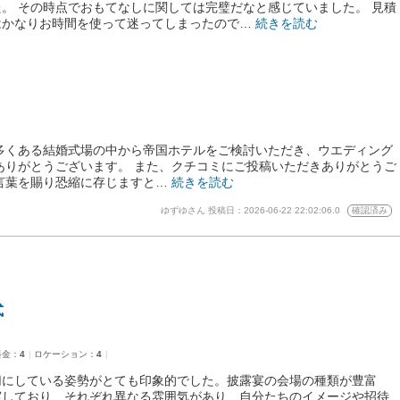
。 その時点でおもてなしに関しては完璧だなと感じていました。 見積
はかなりお時間を使って迷ってしまったので…
続きを読む
多くある結婚式場の中から帝国ホテルをご検討いただき、ウエディング
ありがとうございます。 また、クチコミにご投稿いただきありがとうご
言葉を賜り恐縮に存じますと…
続きを読む
ゆずゆさん
投稿日：2026-06-22 22:02:06.0
確認済み
式
料金：
4
ロケーション：
4
切にしている姿勢がとても印象的でした。披露宴の会場の種類が豊富
実しており、それぞれ異なる雰囲気があり、自分たちのイメージや招待