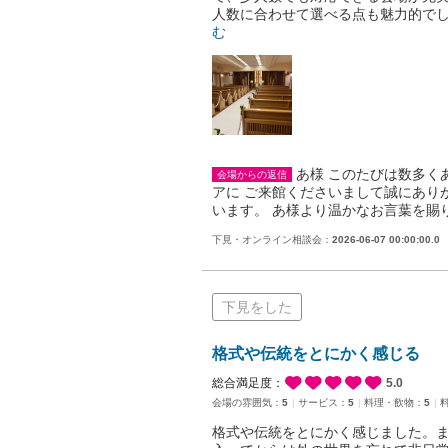
人数に合わせて選べる点も魅力的で
む
あ様 このたびは数多く
会場からの返信
アに ご来館くださいまして誠にあり
います。 あ様より温かなお言葉を賜
下見・オンライン相談会：
2026-06-07 00:00:00.0
下見をした
格式や伝統をとにかく感じる
総合満足度：
5.0
会場の雰囲気：
5
サービス：
5
料理・飲物：
5
格式や伝統をとにかく感じました。