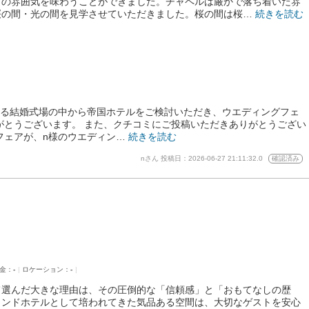
常の雰囲気を味わうことができました。チャペルは厳かで落ち着いた雰
桜の間・光の間を見学させていただきました。桜の間は桜…
続きを読む
ある結婚式場の中から帝国ホテルをご検討いただき、ウエディングフェ
がとうございます。 また、クチコミにご投稿いただきありがとうござい
フェアが、n様のウエディン…
続きを読む
nさん
投稿日：2026-06-27 21:11:32.0
確認済み
金：
-
ロケーション：
-
て選んだ大きな理由は、その圧倒的な「信頼感」と「おもてなしの歴
ランドホテルとして培われてきた気品ある空間は、大切なゲストを安心