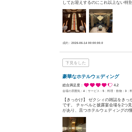
してお迎えするのにこれ以上ない特別
成約：
2026-06-14 00:00:00.0
下見をした
豪華なホテルウェディング
総合満足度：
4.2
会場の雰囲気：
4
サービス：
5
料理・飲物：
3
【きっかけ】 ゼクシィの雑誌をきっ
です。 チャペルと披露宴会場を2つ
があり、且つホテルウェディングの