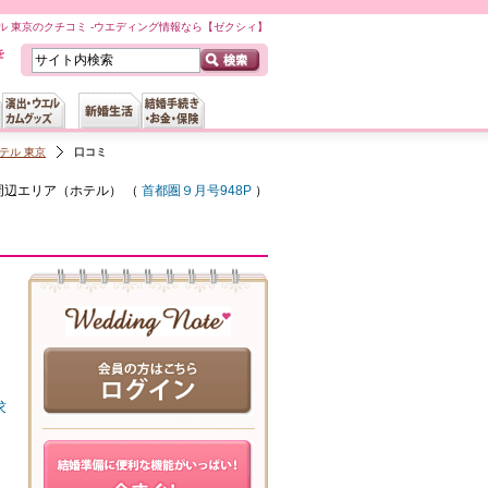
ル 東京のクチコミ -ウエディング情報なら【ゼクシィ】
テル 東京
口コミ
周辺
エリア（
ホテル
） （
首都圏９月号948P
）
求