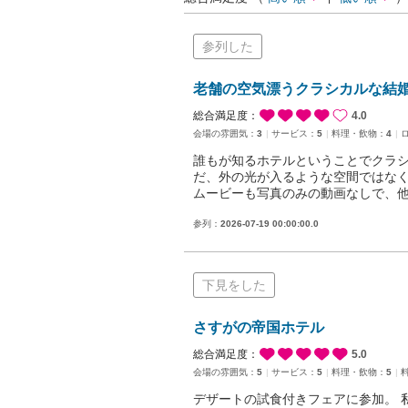
参列した
老舗の空気漂うクラシカルな結
総合満足度：
4.0
会場の雰囲気：
3
サービス：
5
料理・飲物：
4
誰もが知るホテルということでクラシ
だ、外の光が入るような空間ではなく
ムービーも写真のみの動画なしで、
参列：
2026-07-19 00:00:00.0
下見をした
さすがの帝国ホテル
総合満足度：
5.0
会場の雰囲気：
5
サービス：
5
料理・飲物：
5
デザートの試食付きフェアに参加。 