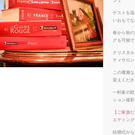
ンで
ゲストを温
いおもてな
春から秋の
グも可能で
クリスタル
ティサロン
この優雅な
迎えくださ
一軒家の邸
ション撮影
【ご家族だ
エディング
結婚式から