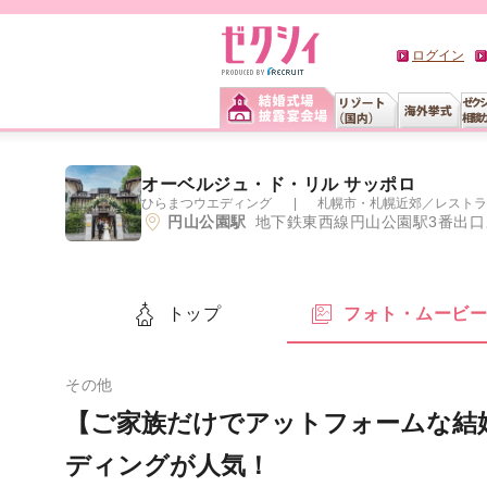
ログイン
オーベルジュ・ド・リル サッポロ
ひらまつウエディング
札幌市・札幌近郊
／
レストラ
円山公園駅
地下鉄東西線円山公園駅3番出口よ
トップ
フォト・ムービ
その他
【ご家族だけでアットフォームな結
ディングが人気！