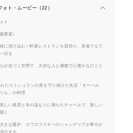
フォト・ムービー（22）
ォト
披露宴）
緑に溶け込む一軒家レストランを貸切り、美食でもて
一日を
心が息づく空間で、大切な人と優雅で心豊かなひとと
にわたりミシュランの星を守り続けた名店「オーベル
リル」の料理
美しい風景と木の温もりに満ちたチャペルで、新しい
開く
大きな暖炉、スワロフスキーのシャンデリアが華やか
演出する