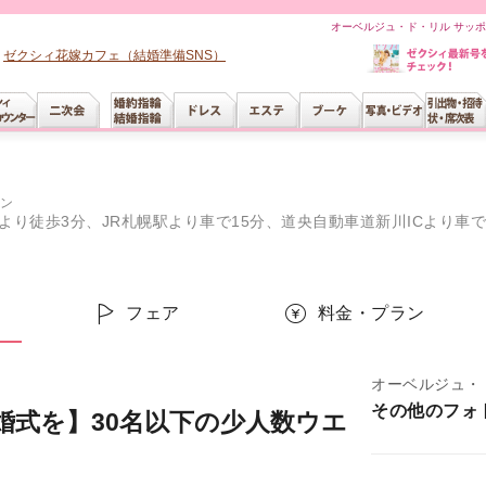
オーベルジュ・ド・リル サッポ
ゼクシィ花嫁カフェ（結婚準備SNS）
ン
り徒歩3分、JR札幌駅より車で15分、道央自動車道新川ICより車で
ー
フェア
料金・プラン
オーベルジュ・
その他のフォ
婚式を】30名以下の少人数ウエ