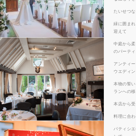
たいせつな
緑に囲まれ
迎えて
中庭から柔
のパーティ
アンティー
ウエディン
本物の誓い
ランへの移
本店から受
料理に合わ
パティシエ