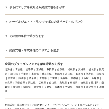
さらにエリアを絞り込み結婚式場をさがす
オーベルジュ・ド・リル サッポロの各ページへのリンク
その他の条件で選びなおす
結婚式場・挙式を他のエリアから選ぶ
全国のブライダルフェアを都道府県から探す
北海道
青森県
岩手県
宮城県
秋田県
山形県
福島県
茨城県
栃木県
群馬
県
埼玉県
千葉県
東京都
神奈川県
新潟県
富山県
石川県
福井県
山梨県
長野県
静岡県
岐阜県
愛知県
三重県
滋賀県
京都府
大阪府
兵庫県
奈良県
和歌山県
岡山県
広島県
山口県
鳥取県
島根県
徳島県
香川県
愛
媛県
高知県
福岡県
佐賀県
長崎県
熊本県
大分県
宮崎県
鹿児島県
沖縄
県
結婚式場・披露宴会場
お届けゼクシィ
リゾートウエディング
海外ウエディング