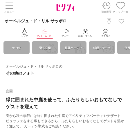
メニュー
閲覧履歴
クリップ一覧
オーベルジュ・ド・リル サッポロ
トップ
フォト・ムービー
フェア
料金・プラン
クチコミ
すべて
挙式会場
披露パーティ
料理・ケーキ
付
オーベルジュ・ド・リル サッポロの
その他のフォト
庭園
緑に囲まれた中庭を使って、ふたりらしいおもてなしで
ゲストを迎えて
春から秋の季節には緑に囲まれた中庭でアペリティフパーティやデザート
ビュッフェをする事もできるから、ふたりらしいおもてなしでゲストを温か
く迎えて。 ガーデン挙式もご相談ください。