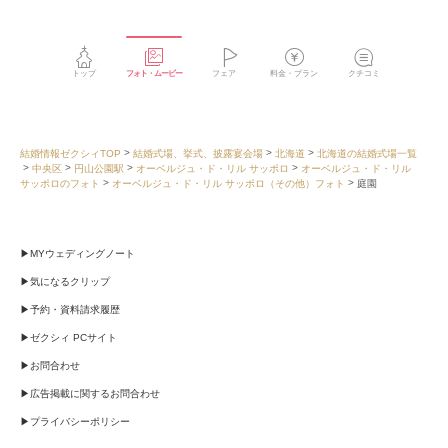
トップ
フォト・ムービー
フェア
料金・プラン
クチコミ
結婚情報ゼクシィTOP
結婚式場、挙式、披露宴会場
北海道
北海道の結婚式場一覧
中央区
円山公園駅
オーベルジュ・ド・リル サッポロ
オーベルジュ・ド・リル
サッポロのフォト
オーベルジュ・ド・リル サッポロ（その他）フォト
庭園
MYウェディングノート
気になるクリップ
予約・資料請求履歴
ゼクシィ PCサイト
お問合わせ
広告掲載に関するお問合わせ
プライバシーポリシー