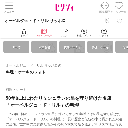
メニュー
閲覧履歴
クリップ一覧
オーベルジュ・ド・リル サッポロ
トップ
フォト・ムービー
フェア
料金・プラン
クチコミ
すべて
挙式会場
披露パーティ
料理・ケーキ
付
オーベルジュ・ド・リル サッポロの
料理・ケーキのフォト
料理・ケーキ
50年以上にわたりミシュランの星を守り続けた名店
「オーベルジュ・ド・リル」の料理
1952年に初めてミシュランの星に輝いてから50年以上その星を守り続けた
「オーベルジュ・ド・リル」の料理は、長い歴史と伝統の中に貫かれた永遠
の芸術。世界中の美食家たちがその味を求めて足を運ぶアルザス本店から受