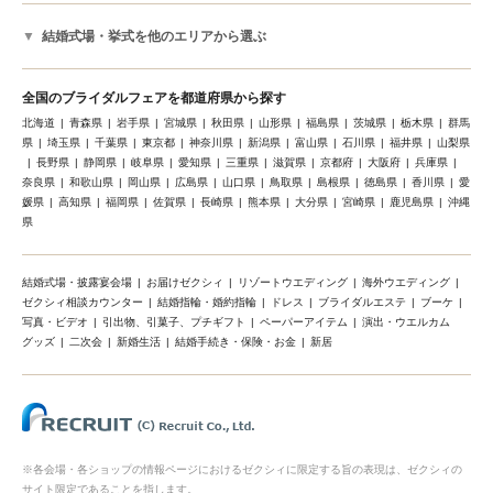
結婚式場・挙式を他のエリアから選ぶ
全国のブライダルフェアを都道府県から探す
北海道
青森県
岩手県
宮城県
秋田県
山形県
福島県
茨城県
栃木県
群馬
県
埼玉県
千葉県
東京都
神奈川県
新潟県
富山県
石川県
福井県
山梨県
長野県
静岡県
岐阜県
愛知県
三重県
滋賀県
京都府
大阪府
兵庫県
奈良県
和歌山県
岡山県
広島県
山口県
鳥取県
島根県
徳島県
香川県
愛
媛県
高知県
福岡県
佐賀県
長崎県
熊本県
大分県
宮崎県
鹿児島県
沖縄
県
結婚式場・披露宴会場
お届けゼクシィ
リゾートウエディング
海外ウエディング
ゼクシィ相談カウンター
結婚指輪・婚約指輪
ドレス
ブライダルエステ
ブーケ
写真・ビデオ
引出物、引菓子、プチギフト
ペーパーアイテム
演出・ウエルカム
グッズ
二次会
新婚生活
結婚手続き・保険・お金
新居
※各会場・各ショップの情報ページにおけるゼクシィに限定する旨の表現は、ゼクシィの
サイト限定であることを指します。