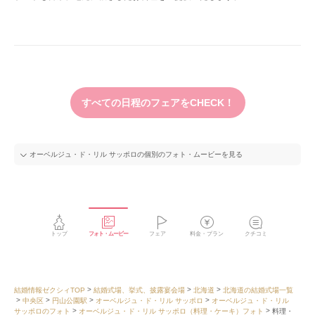
すべての日程のフェアをCHECK！
オーベルジュ・ド・リル サッポロの個別のフォト・ムービーを見る
トップ
フォト・ムービー
フェア
料金・プラン
クチコミ
結婚情報ゼクシィTOP
結婚式場、挙式、披露宴会場
北海道
北海道の結婚式場一覧
中央区
円山公園駅
オーベルジュ・ド・リル サッポロ
オーベルジュ・ド・リル
サッポロのフォト
オーベルジュ・ド・リル サッポロ（料理・ケーキ）フォト
料理・