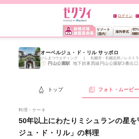
ログイン
オーベルジュ・ド・リル サッポロ
ひらまつウエディング
札幌市・札幌近郊
／
レストラ
円山公園駅
地下鉄東西線円山公園駅3番出口よ
トップ
フォト・ムービ
料理・ケーキ
50年以上にわたりミシュランの星
ジュ・ド・リル」の料理