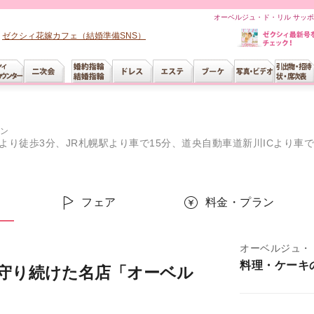
オーベルジュ・ド・リル サッポ
ゼクシィ花嫁カフェ（結婚準備SNS）
ン
り徒歩3分、JR札幌駅より車で15分、道央自動車道新川ICより車で
ー
フェア
料金・プラン
オーベルジュ・
料理・ケーキ
を守り続けた名店「オーベル