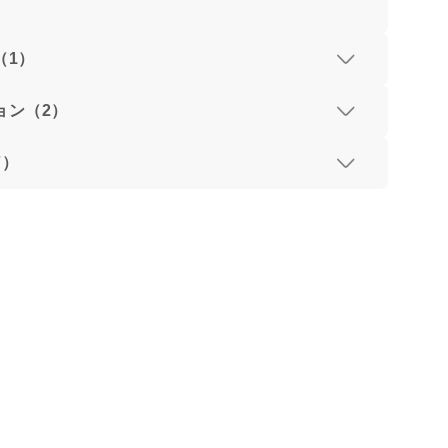
（1）
ョン（2）
7）