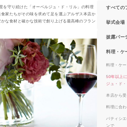
の星を守り続けた「オーベルジュ・ド・リル」の料理
すべての
美食家たちがその味を求めて足を運ぶアルザス本店か
豊かな食材と確かな技術で創り上げる最高峰のフラン
挙式会場
披露パー
料理・ケ
料理・ケー
50年以上
ジュ・ド・
本店から受
料理に合わ
パティシエ
ンで