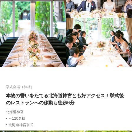
挙式会場（神社）
本物の誓いをたてる北海道神宮とも好アクセス！挙式後
のレストランへの移動も徒歩6分
北海道神宮
～120名様
●
北海道神宮挙式
●