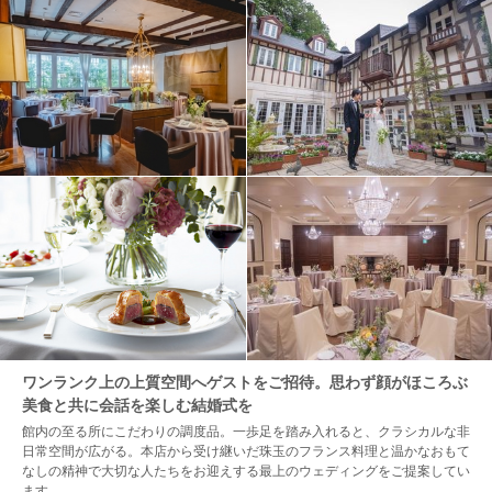
ワンランク上の上質空間へゲストをご招待。思わず顔がほころぶ
美食と共に会話を楽しむ結婚式を
館内の至る所にこだわりの調度品。一歩足を踏み入れると、クラシカルな非
日常空間が広がる。本店から受け継いだ珠玉のフランス料理と温かなおもて
なしの精神で大切な人たちをお迎えする最上のウェディングをご提案してい
ます。