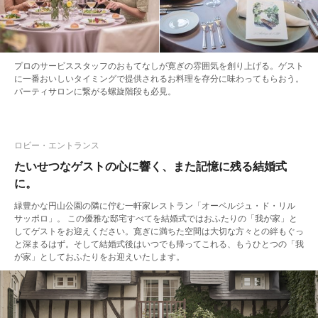
プロのサービススタッフのおもてなしが寛ぎの雰囲気を創り上げる。ゲスト
に一番おいしいタイミングで提供されるお料理を存分に味わってもらおう。
パーティサロンに繋がる螺旋階段も必見。
ロビー・エントランス
たいせつなゲストの心に響く、また記憶に残る結婚式
に。
緑豊かな円山公園の隣に佇む一軒家レストラン「オーベルジュ・ド・リル
サッポロ」。 この優雅な邸宅すべてを結婚式ではおふたりの「我が家」と
してゲストをお迎えください。寛ぎに満ちた空間は大切な方々との絆もぐっ
と深まるはず。そして結婚式後はいつでも帰ってこれる、もうひとつの「我
が家」としておふたりをお迎えいたします。