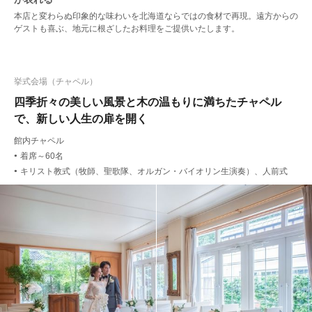
本店と変わらぬ印象的な味わいを北海道ならではの食材で再現。遠方からの
ゲストも喜ぶ、地元に根ざしたお料理をご提供いたします。
挙式会場（チャペル）
四季折々の美しい風景と木の温もりに満ちたチャペル
で、新しい人生の扉を開く
館内チャペル
着席～60名
●
キリスト教式（牧師、聖歌隊、オルガン・バイオリン生演奏）、人前式
●