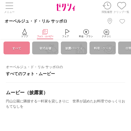
メニュー
閲覧履歴
クリップ一覧
オーベルジュ・ド・リル サッポロ
トップ
フォト・ムービー
フェア
料金・プラン
クチコミ
すべて
挙式会場
披露パーティ
料理・ケーキ
付
オーベルジュ・ド・リル サッポロの
すべてのフォト・ムービー
ムービー（披露宴）
円山公園に隣接する一軒家を貸しきりに 世界が認めたお料理でゆっくりお
もてなしを