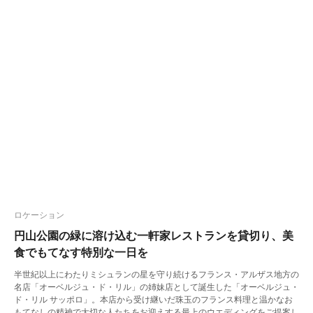
ロケーション
円山公園の緑に溶け込む一軒家レストランを貸切り、美
食でもてなす特別な一日を
半世紀以上にわたりミシュランの星を守り続けるフランス・アルザス地方の
名店「オーベルジュ・ド・リル」の姉妹店として誕生した「オーベルジュ・
ド・リル サッポロ」。本店から受け継いだ珠玉のフランス料理と温かなお
もてなしの精神で大切な人たちをお迎えする最上のウエディングをご提案し